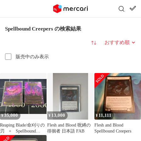
Spellbound Creepers の検索結果
並び替え
販売中のみ表示
35,000
13,000
11,111
¥
¥
¥
Reaping Blade/命刈りの
Flesh and Blood 呪縛の
Flesh and Blood
刃 + Spellbound
徘徊者 日本語 FAB
Spellbound Creepers
Creepers/呪縛の徘徊