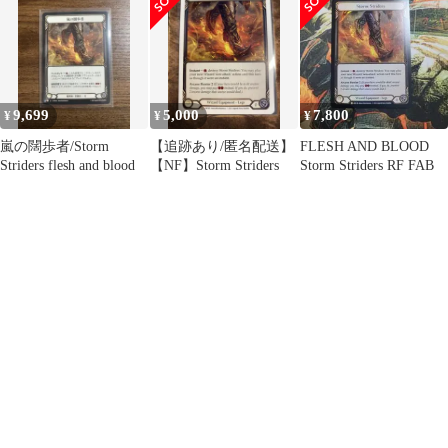
9,699
5,000
7,800
¥
¥
¥
嵐の闊歩者/Storm
【追跡あり/匿名配送】
FLESH AND BLOOD
Striders flesh and blood
【NF】Storm Striders
Storm Striders RF FAB