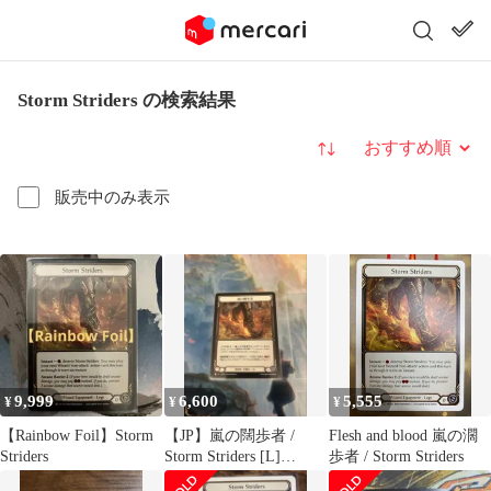
Storm Striders の検索結果
並び替え
販売中のみ表示
9,999
6,600
5,555
¥
¥
¥
【Rainbow Foil】Storm
【JP】嵐の闊歩者 /
Flesh and blood 嵐の濶
Striders
Storm Striders [L]
歩者 / Storm Striders
《RAP055》