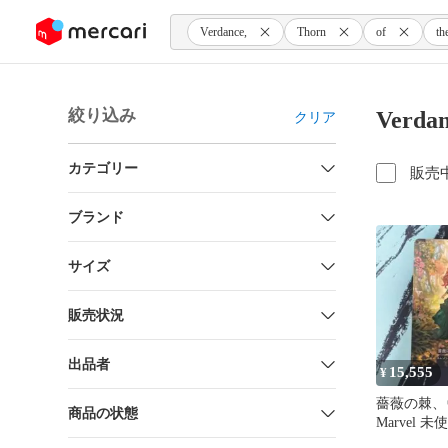
ンツにスキップ
Verdance,
Thorn
of
th
絞り込み
Verda
クリア
カテゴリー
販売
ブランド
サイズ
販売状況
出品者
15,555
¥
薔薇の棘、
商品の状態
Marvel 未
FaB