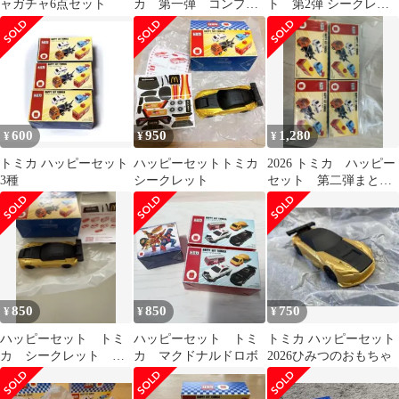
ャガチャ6点セット
カ 第一弾 コンプリ
ト 第2弾 シークレッ
ート DVD付き
ト ひみつのおもちゃ
600
950
1,280
¥
¥
¥
トミカ ハッピーセット
ハッピーセットトミカ
2026 トミカ ハッピー
3種
シークレット
セット 第二弾まとめ
売り
850
850
750
¥
¥
¥
ハッピーセット トミ
ハッピーセット トミ
トミカ ハッピーセット
カ シークレット ひ
カ マクドナルドロボ
2026ひみつのおもちゃ
みつのおもちゃ