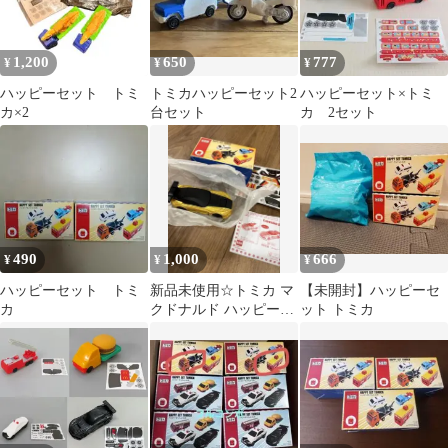
1,200
650
777
¥
¥
¥
ハッピーセット トミ
トミカハッピーセット2
ハッピーセット×トミ
カ×2
台セット
カ 2セット
490
1,000
666
¥
¥
¥
ハッピーセット トミ
新品未使用☆トミカ マ
【未開封】ハッピーセ
カ
クドナルド ハッピーセ
ット トミカ
ット ひみつのおもちゃ
シークレット