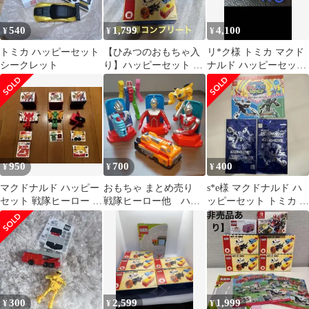
540
1,799
4,100
¥
¥
¥
トミカ ハッピーセット
【ひみつのおもちゃ入
リ*ク様 トミカ マクド
シークレット
り】ハッピーセット ト
ナルド ハッピーセッ
ミカ 第2弾 全5種 コン
ト 第2弾 ひみつのお
プリート
もちゃ 未開封
950
700
400
¥
¥
¥
マクドナルド ハッピー
おもちゃ まとめ売り
s*e様 マクドナルド ハ
セット 戦隊ヒーロー お
戦隊ヒーロー他 ハッ
ッピーセット トミカ ジ
もちゃ 3種セット
ピーセット
ョブレイバー シールブ
ック
300
2,599
1,999
¥
¥
¥