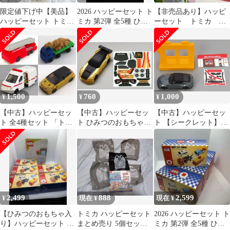
限定値下げ中【美品】
2026 ハッピーセット ト
【非売品あり】ハッピ
ハッピーセット トミカ
ミカ 第2弾 全5種 ひみ
ーセット トミカ 第
消防車 ＋ セリア ダン
つ付 未使用
二弾 セミコンプリー
シングロボ
ト DVDつき
1,500
760
1,000
¥
¥
¥
【中古】ハッピーセッ
【中古】ハッピーセッ
【中古】ハッピーセッ
ト 全4種セット 「トミ
ト ひみつのおもちゃ
ト 【シークレット】ひ
カ 第1弾」 ハッピーセ
「トミカ 第2弾」 ハッ
みつのおもちゃ 「トミ
ット
ピーセット
カ 第2弾」 ハッピーセ
ット
2,499
888
2,599
¥
現在 ¥
現在 ¥
【ひみつのおもちゃ入
トミカ ハッピーセット
2026 ハッピーセット ト
り】ハッピーセット ト
まとめ売り 5個セット
ミカ 第2弾 全5種 ひみ