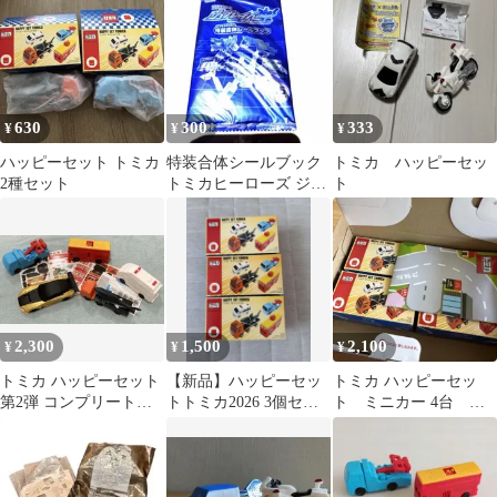
ミニカー
630
300
333
¥
¥
¥
ハッピーセット トミカ
特装合体シールブック
トミカ ハッピーセッ
2種セット
トミカヒーローズ ジョ
ト
ブレイバー 新品 未開封
2,300
1,500
2,100
¥
¥
¥
トミカ ハッピーセット
【新品】ハッピーセッ
トミカ ハッピーセッ
第2弾 コンプリートセ
トトミカ2026 3個セッ
ト ミニカー 4台 あ
ット
ト
と一つでコンプリー
ト ひみつのおもちゃ