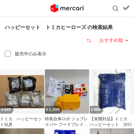
ハッピーセット トミカヒーローズ の検索結果
並び替え
販売中のみ表示
449
1,399
888
¥
¥
¥
トミカ ハッピーセッ
特装合体ロボ ジョブレ
【未開封品】トミカ
ト玩具
イバー フードブレイバ
ハッピーセット 2015
ー マクドナル トラック