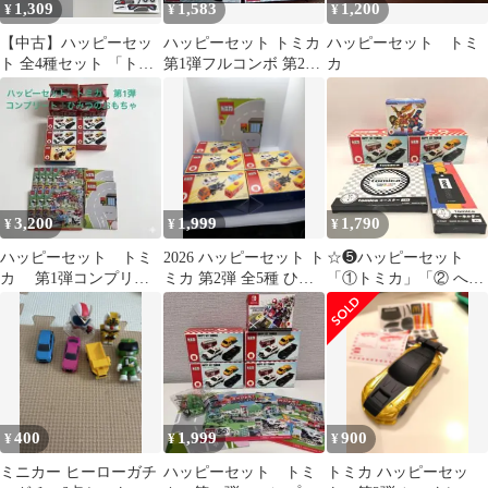
1,309
1,583
1,200
¥
¥
¥
【中古】ハッピーセッ
ハッピーセット トミカ
ハッピーセット トミ
ト 全4種セット 「トミ
第1弾フルコンボ 第2弾
カ
カ 第1弾」 ハッピーセ
計6つ
ット
3,200
1,999
1,790
¥
¥
¥
ハッピーセット トミ
2026 ハッピーセット ト
☆❺ハッピーセット
カ 第1弾コンプリー
ミカ 第2弾 全5種 ひみ
「①トミカ」「② へん
ト➕ひみつのおもちゃ
つ付 未使用
しん！マクドナルドロ
ボ」③トミカくじ景品
400
1,999
900
¥
¥
¥
ミニカー ヒーローガチ
ハッピーセット トミ
トミカ ハッピーセッ