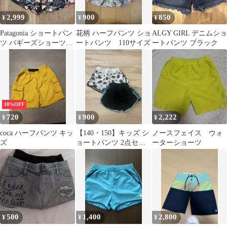
2,999
900
850
¥
¥
¥
Patagonia ショートパン
花柄 ハーフパンツ ショ
ALGY GIRL デニムショ
ツ バギーズショーツ
ートパンツ 110サイズ
ートパンツ ブラック
ブラック 4T 水陸両
用
10%OFF
720
900
2,222
¥
¥
¥
coca ハーフパンツ キッ
⁠【140・150】キッズ シ
ノースフェイス ウォ
ズ
ョートパンツ 2点セッ
ーターショーツ
ト スウェット 牛柄
500
1,400
2,800
¥
¥
¥