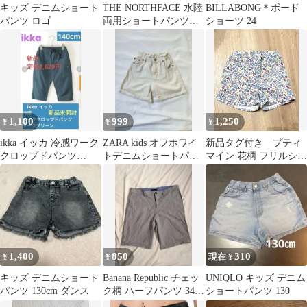
キッズ デニムショート
THE NORTHFACE 水陸
BILLABONG＊ボード
パンツ ロゴ
両用ショートパンツ
ショーツ 24
150
1,100
999
1,250
¥
¥
¥
ikka イッカ 冷感ワーク
ZARA kids オフホワイ
新品タグ付き プティ
クロップドパンツ
トデニムショートパン
マイン 花柄 フリルショ
140cm ダークグリーン
ツ 122cm
ートパンツ 100cm 水陸
両用
1,400
850
310
¥
¥
現在 ¥
キッズ デニムショート
Banana Republic チェッ
UNIQLO キッズ デニム
パンツ 130cm ダンス
ク柄 ハーフパンツ 34イ
ショートパンツ 130
ンチ