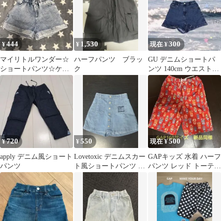
444
1,530
300
¥
¥
現在 ¥
マイリトルワンダー☆
ハーフパンツ ブラッ
GU デニムショートパ
ショートパンツ☆ケミ
ク
ンツ 140cm ウエスト調
カルウォッシュ
整付き
☆110cm
720
550
500
¥
¥
現在 ¥
apply デニム風ショート
Lovetoxic デニムスカー
GAPキッズ 水着 ハーフ
パンツ
ト風ショートパンツ M
パンツ レッド トーテム
サイズ(150)
ポール柄