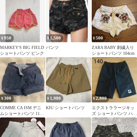
950
1,500
500
¥
¥
¥
MARKEY'S BIG FIELD
パンツ
ZARA BABY 刺繍入り
ショートパンツ ピンク
ショートパンツ 104cm
300
1,980
2,800
¥
¥
¥
COMME CA ISM デニ
KIU ショートパンツ
エクストララージキッ
ムショートパンツ 110A
ズ ショートパンツ ハー
ウエスト調整可能
フパンツ 140cm ブラッ
ク