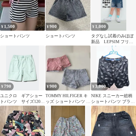
1,500
900
1,000
¥
¥
¥
ショートパンツ
ショートパンツ
タグなし試着のみほぼ
新品 LEPSIM フリン
ジデニムショートパン
ツ140
790
900
3,000
¥
¥
¥
ユニクロ ギアショー
TOMMY HILFIGER キ
NIKE スニーカー総柄
トパンツ サイズ120
ッズ ショートパンツ 2
ショートパンツ ブラッ
未使用
枚セット 4T
ク