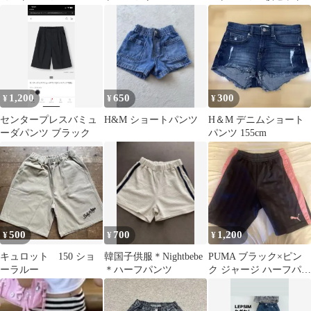
1,200
650
300
¥
¥
¥
センタープレスバミュ
H&M ショートパンツ
H＆M デニムショート
ーダパンツ ブラック
パンツ 155cm
500
700
1,200
¥
¥
¥
キュロット 150 ショ
韓国子供服＊Nightbebe
PUMA ブラック×ピン
ーラルー
＊ハーフパンツ
ク ジャージ ハーフパン
ツ