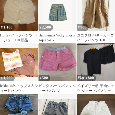
1,100
2,500
900
¥
¥
¥
Hurley ハーフパンツ ベ
Happymess Vichy Shorts
ユニクロ バギーカーゴ
ージュ 110 新品
Aqua 5-6Y
ハーフパンツ 160
1,700
500
800
¥
¥
現在 ¥
hakka kids トップス＆シ
ピンク ハーフパンツ シ
ペイズリー柄 半袖シャ
ョートパンツ
ョートパンツ
ツ ショートパンツ セッ
トアップ