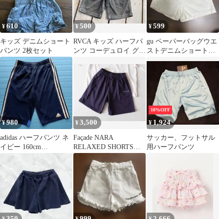
610
500
599
¥
¥
¥
キッズ デニムショート
RVCA キッズ ハーフパ
gu ペーパーバッグウエ
パンツ 2枚セット
ンツ コーデュロイ グレ
ストデニムショートパ
ー
ンツ 120
10%OFF
980
3,500
1,924
¥
¥
¥
adidas ハーフパンツ ネ
Façade NARA
サッカー、フットサル
イビー 160cm
RELAXED SHORTS
用ハーフパンツ
CLIMALITE
NAVY BLUE 5y
350
999
2,666