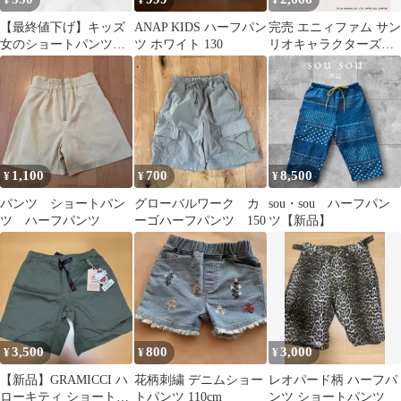
¥
¥
¥
【最終値下げ】キッズ
ANAP KIDS ハーフパン
完売 エニィファム サン
女のショートパンツ
ツ ホワイト 130
リオキャラクターズ
ネイビー フショート
×any FAM フリルショ
ズボン
ートパンツ
1,100
700
8,500
¥
¥
¥
パンツ ショートパン
グローバルワーク カ
sou・sou ハーフパン
ツ ハーフパンツ
ーゴハーフパンツ 150
ツ【新品】
3,500
800
3,000
¥
¥
¥
【新品】GRAMICCI ハ
花柄刺繍 デニムショー
レオパード柄 ハーフパ
ローキティ ショートパ
トパンツ 110cm
ンツ ショートパンツ