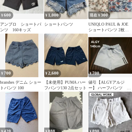
600
1,000
300
¥
¥
現在 ¥
アンブロ ショートパ
ショートパンツ
UNIQLO PAUL & JOE
ンツ 160キッズ
ショートパンツ 2枚セ
ット
700
2,600
700
¥
¥
¥
branshes デニム ショー
【未使用】PUMA ハー
値引【ALGYアルジ
トパンツ 100
フパンツ130 2点セット
ー】 ハーフパンツ 短
パン ライトブルー
水色 140cm
420
888
890
¥
¥
¥