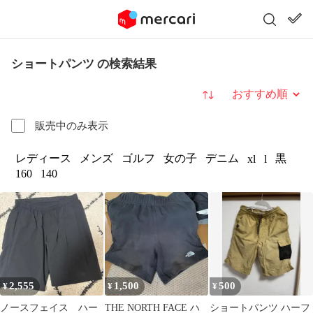
ショートパンツ の検索結果
並び替え
販売中のみ表示
レディース
メンズ
ゴルフ
女の子
デニム
黒
xl
l
160
140
2,555
1,500
500
¥
¥
¥
ノースフェイス ハー
THE NORTH FACE ハ
ショートパンツ ハーフ