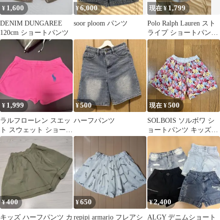
1,600
6,000
1,799
¥
¥
現在 ¥
DENIM DUNGAREE
soor ploom パンツ
Polo Ralph Lauren スト
120cm ショートパンツ
ライプ ショートパンツ
16
1,999
500
500
¥
¥
現在 ¥
ラルフローレン スエッ
ハーフパンツ
SOLBOIS ソルボワ シ
ト スウェット ショート
ョートパンツ キッズ
パンツ 160
120cm 日本製
400
650
2,400
¥
¥
¥
キッズ ハーフパンツ カ
repipi armario フレアシ
ALGY デニムショート