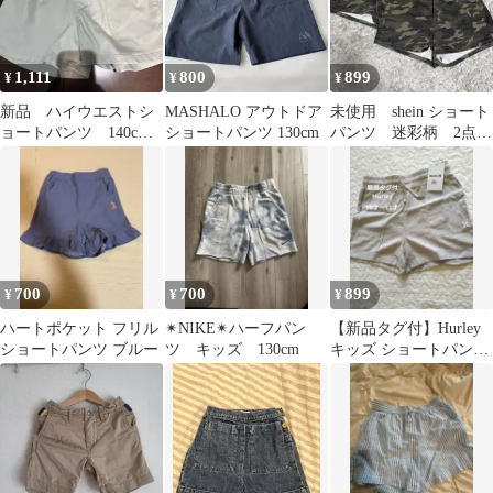
1,111
800
899
¥
¥
¥
新品 ハイウエストシ
MASHALO アウトドア
未使用 shein ショート
ョートパンツ 140cm
ショートパンツ 130cm
パンツ 迷彩柄 2点セ
グリーン 接触冷感
ット
700
700
899
¥
¥
¥
ハートポケット フリル
✴︎NIKE✴︎ハーフパン
【新品タグ付】Hurley
ショートパンツ ブルー
ツ キッズ 130cm
キッズ ショートパンツ
ベージュ 10〜12才