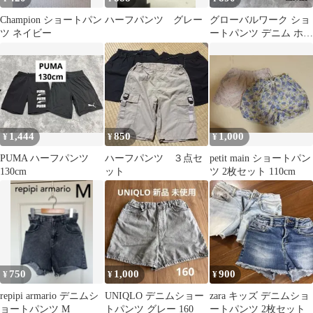
Champion ショートパン
ハーフパンツ グレー
グローバルワーク ショ
ツ ネイビー
ートパンツ デニム ホワ
イト 120 白 ズボン 女
の子
1,444
850
1,000
¥
¥
¥
PUMA ハーフパンツ
ハーフパンツ ３点セ
petit main ショートパン
130cm
ット
ツ 2枚セット 110cm
750
1,000
900
¥
¥
¥
repipi armario デニムシ
UNIQLO デニムショー
zara キッズ デニムショ
ョートパンツ M
トパンツ グレー 160
ートパンツ 2枚セット