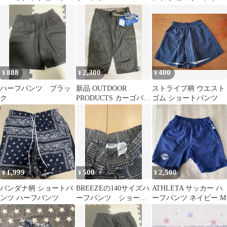
ンツ
888
2,300
400
¥
¥
¥
ハーフパンツ ブラッ
新品 OUTDOOR
ストライプ柄 ウエスト
ク
PRODUCTS カーゴパン
ゴム ショートパンツ
ツ ハーフパンツ L
1,999
500
2,500
¥
¥
¥
バンダナ柄 ショートパ
BREEZEの140サイズハ
ATHLETA サッカー ハ
ンツ ハーフパンツ
ーフパンツ ショート
ーフパンツ ネイビー M
パンツキッズショーツ