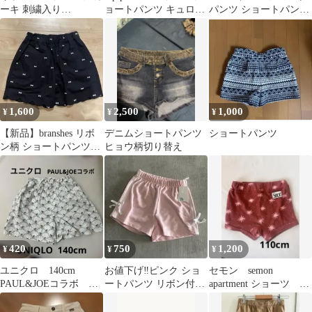
ーキ 刺繍入り
ョートパンツ キュロッ
パンツ ショートパンツ
pomponette
トスカート M
女の子 夏服 130cm
1,600
2,500
1,000
¥
¥
¥
【新品】branshes リボ
デニムショートパンツ
ショートパンツ
ン柄 ショートパンツ
ヒョウ柄切り替え
140cm
420
750
1,200
¥
¥
¥
ユニクロ 140cm
お値下げ‼︎ピンク ショ
セモン semon
PAUL&JOEコラボ シ
ートパンツ リボン付き
apartment ショーツ ズ
ョートパンツ
120
ボン スパッツ 110