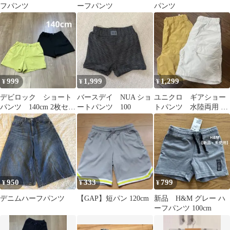
フパンツ
ーフパンツ
パンツ
999
1,999
1,299
¥
¥
¥
デビロック ショート
バースデイ NUA ショ
ユニクロ ギアショー
パンツ 140cm 2枚セッ
ートパンツ 100
トパンツ 水陸両用 イ
ト
エロー ホワイト 130 2
枚セット
950
333
799
¥
¥
¥
デニムハーフパンツ
【GAP】短パン 120cm
新品 H&M グレー ハ
ーフパンツ 100cm