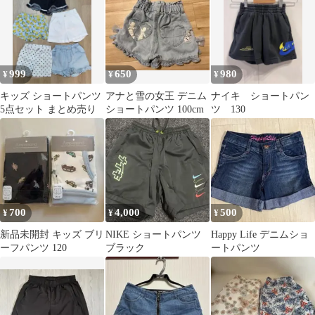
999
650
980
¥
¥
¥
キッズ ショートパンツ
アナと雪の女王 デニム
ナイキ ショートパン
5点セット まとめ売り
ショートパンツ 100cm
ツ 130
700
4,000
500
¥
¥
¥
新品未開封 キッズ ブリ
NIKE ショートパンツ
Happy Life デニムショ
ーフパンツ 120
ブラック
ートパンツ