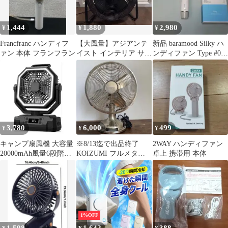
1,444
1,880
2,980
¥
¥
¥
Francfranc ハンディフ
【大風量】アジアンテ
新品 baramood Silky ハ
ァン 本体 フランフラン
イスト インテリア サー
ンディファン Type #02
キュレーター
ホワイト
3,780
6,000
499
¥
¥
¥
キャンプ扇風機 大容量
※8/13迄で出品終了
2WAY ハンディファン
20000mAh風量6段階調
KOIZUMI フルメタ
卓上 携帯用 本体
節 自動首振りリモコン
ル ミニ 扇風機 アン
付
ティーク
1%OFF