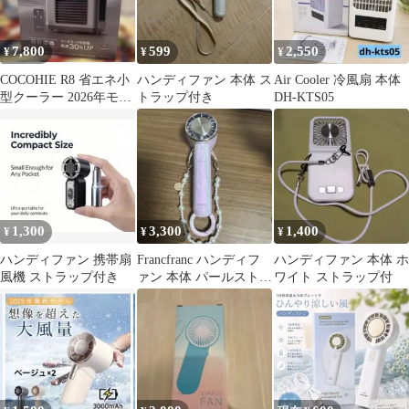
7,800
599
2,550
¥
¥
¥
COCOHIE R8 省エネ小
ハンディファン 本体 ス
Air Cooler 冷風扇 本体
型クーラー 2026年モデ
トラップ付き
DH-KTS05
ル
1,300
3,300
1,400
¥
¥
¥
ハンディファン 携帯扇
Francfranc ハンディフ
ハンディファン 本体 ホ
風機 ストラップ付き
ァン 本体 パールストラ
ワイト ストラップ付
ップ付