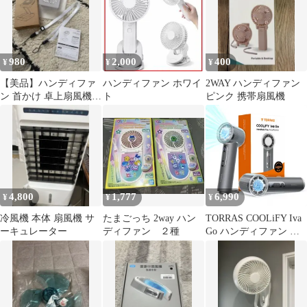
980
2,000
400
¥
¥
¥
【美品】ハンディファ
ハンディファン ホワイ
2WAY ハンディファン
ン 首かけ 卓上扇風機／
ト
ピンク 携帯扇風機
ホワイト
4,800
1,777
6,990
¥
¥
¥
冷風機 本体 扇風機 サ
たまごっち 2way ハン
TORRAS COOLiFY Iva
ーキュレーター
ディファン ２種
Go ハンディファン 冷
却プレート搭載
【16500RPM強風・100
段階調整】携帯扇風機
4900mAh 最大21時間
USB-C充電 軽量192g 卓