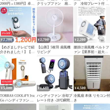
2000円→1380円】卓上
クリップファン 扇風
ク 冷却プレート付 ハ
扇風機 首振り 小型 usb
機 USB充電 ハンデ
ンディファン 扇風機 ポ
充電式 強力 2000mAh大
ィファン 黒色
ータブル
容量 風量10段階調節 コ
ードレス DCモーター
省エネ ミニ コンパクト
キャンプ扇風機 アウト
8%OFF
ドア キャンプ 寝室 熱
2,200
2,700
2,200
¥
¥
¥
中症対策 xr-df228
【めざましテレビで紹
【山善】5枚羽 扇風機
腰掛け扇風機 ベルトフ
介されました！】【破
リビング
ァン【業界初・超大冷
格のお値段 1個あたり
却プレート・-20℃瞬間
1,200円】ポケファン 同
冷却】 未使用
色2個のセット売り 世
界最軽量57g ハンディ
ファン リップサイズ 最
大風速8.9m/s 強風 ミニ
15%OFF
扇風機 小型 軽量 コン
5,880
1,680
4,500
¥
¥
¥
パクト 熱中症対策 アウ
トドア 夏
TORRAS COOLiFY Iva
ハンディファン 冷却プ
冷風扇 本体 リモコン付
Go ハンディファン 冷
レート付き -28℃瞬間冷
き
却プレート搭載
却 超高速暴風 携帯扇風
【16500RPM強風・100
機