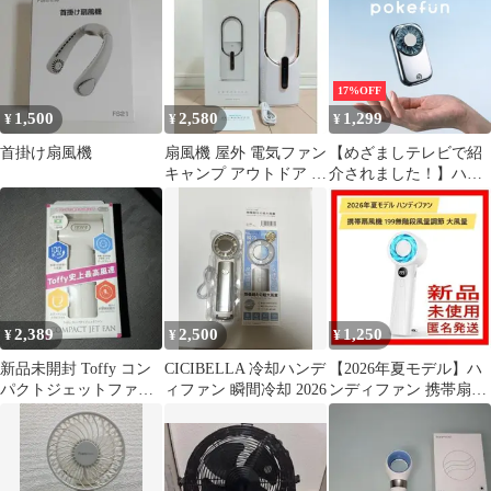
段階調整】携帯扇風機
4900mAh 最大21時間
USB-C充電 軽量192g 卓
上対応 誤作動防止ロッ
17%OFF
ク 熱中症対策 夏用 ポ
1,500
2,580
1,299
¥
¥
¥
ータブルファン
首掛け扇風機
扇風機 屋外 電気ファン
【めざましテレビで紹
キャンプ アウトドア ハ
介されました！】ハン
イキング 2200mAh
ディファン 世界最軽量
57g リップサイズ 最大
風速8.9m/s 静音 強風 携
帯扇風機 ミニ扇風機 小
型 軽量 USB充電 コン
パクト 手持ち扇風機 ポ
ケファン pokefun 熱中
2,389
2,500
1,250
¥
¥
¥
症対策 通勤 通学 アウ
トドア 夏
新品未開封 Toffy コン
CICIBELLA 冷却ハンデ
【2026年夏モデル】ハ
パクトジェットファン
ィファン 瞬間冷却 2026
ンディファン 携帯扇風
HFN11
機 199無階段風量調節
大風量