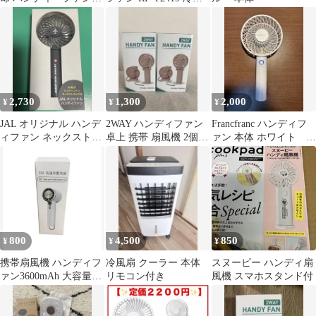
4800mAh
扇
2,730
1,300
2,000
¥
¥
¥
JAL オリジナル ハンデ
2WAY ハンディファン
Francfranc ハンディフ
ィファン ネックストラ
卓上 携帯 扇風機 2個セ
ァン 本体 ホワイト
ップ付
ット
TYPEC
800
4,500
850
¥
¥
¥
携帯扇風機 ハンディフ
冷風扇 クーラー 本体
スヌーピー ハンディ扇
ァン3600mAh 大容量
リモコン付き
風機 スマホスタンド付
(ホワイト)