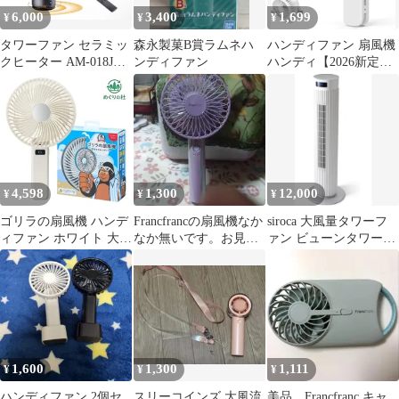
6,000
3,400
1,699
¥
¥
¥
タワーファン セラミッ
森永製菓B賞ラムネハ
ハンディファン 扇風機
クヒーター AM-018JR
ンディファン
ハンディ【2026新定
本体
番・1台5役】大風量
144g白
4,598
1,300
12,000
¥
¥
¥
ゴリラの扇風機 ハンデ
Francfrancの扇風機なか
siroca 大風量タワーフ
ィファン ホワイト 大風
なか無いです。お見逃
ァン ビューンタワー
量 静音 USB 茨城倉庫
し無くです。
SF-T151
1,600
1,300
1,111
¥
¥
¥
ハンディファン 2個セ
スリーコインズ 大風流
美品 Francfranc キャ