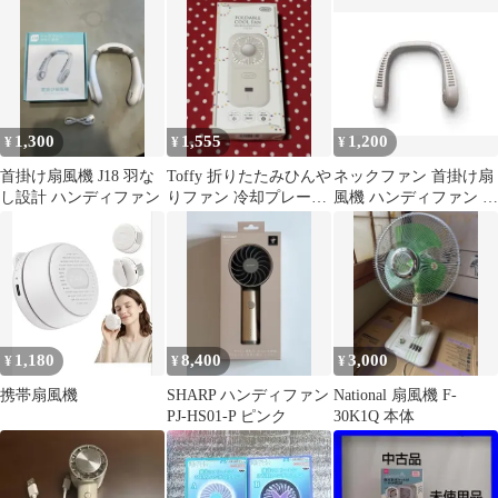
1,300
1,555
1,200
¥
¥
¥
首掛け扇風機 J18 羽な
Toffy 折りたたみひんや
ネックファン 首掛け扇
し設計 ハンディファン
りファン 冷却プレート
風機 ハンディファン 本
付き ハンディファン
体
1,180
8,400
3,000
¥
¥
¥
携帯扇風機
SHARP ハンディファン
National 扇風機 F-
PJ-HS01-P ピンク
30K1Q 本体