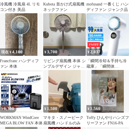
冷風機 冷風扇 4L リモ
Kubota 首かけ式扇風機
mofusand 一番くじ ハン
コン付き 美品
ネックファン
ディファン ジャンク品
1%OFF
4,100
3,700
2,037
現在 ¥
¥
¥
Francfranc ハンディフ
リビング扇風機 本体 シ
「瞬間冷却＆手持ち冷
ァン 本体
ンプルデザイン ジャン
蔵庫」「瞬間体
ク品
感-24℃」 「総合ランキ
ング第一位」 冷却プレ
ート 速冷 ハンディファ
ン 100段階調整 携帯扇
風機 クーラー 手持ち扇
風機 ハンディクーラー
マイナスイオン 小型扇
6,300
1,500
1,560
¥
¥
¥
風機 瞬間冷却 大風量
卓上扇風機 冷却モード
WORKMAN WindCore
マキタ・スノーピーク
Toffy ひんやりハンズフ
ミニ
MEGA BLOW FAN 本体
扇風機 ハンドルのみ
リーファン FN16-PA