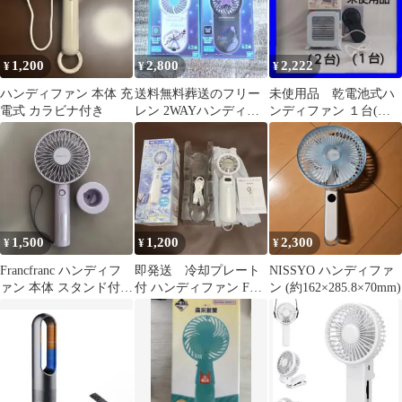
1,200
2,800
2,222
¥
¥
¥
ハンディファン 本体 充
送料無料葬送のフリー
未使用品 乾電池式ハ
電式 カラビナ付き
レン 2WAYハンディフ
ンディファン １台(非
ァン 本体 2種セット
売品)＋中古品 ミニ卓
上扇風機 ２台
1,500
1,200
2,300
¥
¥
¥
Francfranc ハンディフ
即発送 冷却プレート
NISSYO ハンディファ
ァン 本体 スタンド付き
付 ハンディファン F28
ン (約162×285.8×70mm)
オーロラ
4way 扇風機 新品