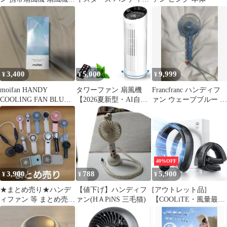
ハンディ コンパクト ミ
ァン
ニ扇風機
3,400
5,000
9,999
¥
¥
¥
moifan HANDY
タワーファン 扇風機
Francfranc ハンディフ
COOLING FAN BLUE
【2026夏新型・AI自動
ァン ウェーブブルー 本
NIGHT
風・風量4段階】羽根な
体
し
40%OFF
3,900
788
5,900
¥
¥
¥
★まとめ売り★ハンデ
【値下げ】ハンディフ
[アウトレット品]
ィファン 等 まとめ売
ァン(HＡPiNS 三毛猫)
【COOLiTE・風量最強
り 14個
＆上下六風道】
TORRAS 首掛け扇風機