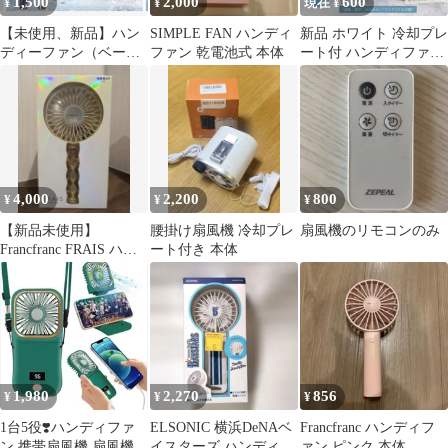
1,500
2,000
600
¥
¥
現在 ¥
【未使用、新品】ハン
SIMPLE FAN ハンディ
新品 ホワイト 冷却プレ
ディーファン（ベージ
ファン 乾電池式 本体
ート付 ハンディファン
ュ）2個セット
扇風機 ポータブル
4,000
2,200
800
¥
¥
¥
【新品未使用】
腰掛け扇風機 冷却プレ
扇風機のリモコンのみ
Francfranc FRAIS ハン
ート付き 本体
ディファン イエロー
1,980
2,270
856
¥
¥
¥
1台5役❣️ハンディファ
ELSONIC 横浜DeNAベ
Francfranc ハンディフ
ン 携帯扇風機 扇風機
イスターズ ハンディフ
ァン ピンク 本体