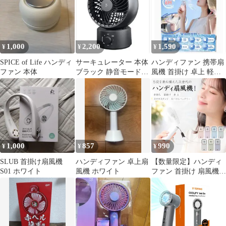
ネックファン ネックク
ーラー 扇風機 首掛け
携帯扇風機 折り畳み 軽
量 4000mAh アウトドア
熱中症対策 母の日 プレ
1,000
2,200
1,590
¥
¥
¥
ゼント
SPICE of Life ハンディ
サーキュレーター 本体
ハンディファン 携帯扇
ファン 本体
ブラック 静音モード搭
風機 首掛け 卓上 軽量
載
ピンク 3WAY
1,000
857
990
¥
¥
¥
SLUB 首掛け扇風機
ハンディファン 卓上扇
【数量限定】ハンディ
S01 ホワイト
風機 ホワイト
ファン 首掛け 扇風機
3000mAh 強化版 長時間
稼働 折畳み ポータブル
静音 風量調節 小型 軽
量 卓上 usb充電 モバイ
ルバッテリー スタンド