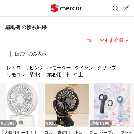
扇風機 の検索結果
並び替え
販売中のみ表示
レトロ
リビング
dcモーター
ダイソン
クリップ
リモコン
壁掛け
業務用
車
卓上
1,380
933
900
¥
¥
現在 ¥
【大特価セール！！
新品 未使用 小型
新品 パープル ブラッ