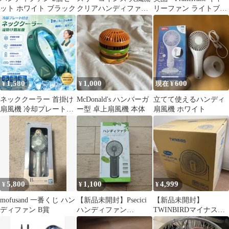
ット ホワイト ブラック
クリアハンディファン
リーファン ライトブル
オレンジ ストラップ
ー
1,580
1,000
600
¥
¥
現在 ¥
ネッククーラー 首掛け
McDonald's ハンバーガ
立てて使えるハンディ
扇風機 冷却プレート付
ー型 卓上扇風機 本体
扇風機 ホワイト
き 1秒急速冷却 羽根な
し 緑
5,800
1,100
4,999
¥
¥
¥
mofusand 一番くじ ハン
【新品未開封】Psecici
【新品未開封】
ディファン B賞
ハンディファン
TWINBIRDマイナスイ
3way（卓上 首掛け 手
オンサーキュレーター