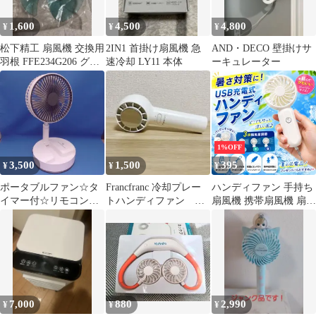
上対応 誤作動防止ロッ
ク 熱中症対策 夏用 ポ
1,600
4,500
4,800
¥
¥
¥
ータブルファン
松下精工 扇風機 交換用
2IN1 首掛け扇風機 急
AND・DECO 壁掛けサ
羽根 FFE234G206 グリ
速冷却 LY11 本体
ーキュレーター
ーン
1%OFF
3,500
1,500
395
¥
¥
¥
ポータブルファン☆タ
Francfranc 冷却プレー
ハンディファン 手持ち
イマー付☆リモコン付
トハンディファン ホ
扇風機 携帯扇風機 扇風
☆バッテリーによるコ
ワイト
機 白 ホワイト USB充
ードレス駆動☆ USB 充
電式 ミニ扇風機 携帯フ
電☆キャンプにも最適
ァン ミニ 小型 熱中症
♬
暑さ対策
7,000
880
2,990
¥
¥
¥