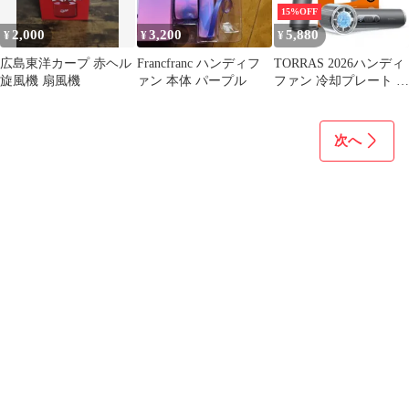
ミニファン キャンプ用
15%OFF
品 sg170
2,000
3,200
5,880
¥
¥
¥
広島東洋カープ 赤ヘル
Francfranc ハンディフ
TORRAS 2026ハンディ
旋風機 扇風機
ァン 本体 パープル
ファン 冷却プレート 手
持ち扇風機 【COOLiFY
iva Go】 携帯扇風機 小
型 100段階 扇風機 ハン
次へ
ディ 静音 Type-c 充電
4900mAh カラビナ付き
ミニ扇風機 プレゼント