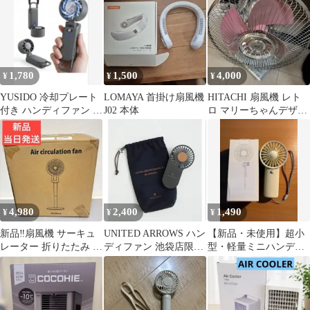
持ち）
KJ-4782-W
1,780
1,500
4,000
¥
¥
¥
YUSIDO 冷却プレート
LOMAYA 首掛け扇風機
HITACHI 扇風機 レト
付き ハンディファン グ
J02 本体
ロ マリーちゃんデザイ
レー
ン 本体
4,980
2,400
1,490
¥
¥
¥
新品‼️扇風機 サーキュ
UNITED ARROWS ハン
【新品・未使用】超小
レーター 折りたたみ 静
ディファン 池袋店限定
型・軽量ミニハンディ
音 DCモーター 首振り
ノベルティ
ファン/乾電池式 / アイ
暑さ対策
ボリー