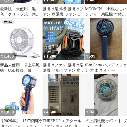
1,598
1,642
388
¥
¥
¥
最新版 未使用 黒
腰掛け扇風機 腰掛けフ
MOOMIN 羽根なしハ
色 クリップ式 扇風
ァン 扇風機 ファン ベ
ンディ 扇風機 本体
機 USB充電 ハンデ
ルトファン 腰掛 腰かけ
(箱無し)
ィファン ベビーカー
携帯扇風機 3段階風量
調節 3000mAh大容量
360°角度調節 クリップ
ファン 6WAY 首掛け扇
風機 卓上 ハンディ 傘
用 軽量 USB充電 コン
1,400
1,200
599
¥
¥
¥
パクト 小型 クリップ
扇風機
新品未使用 卓上扇風
腰掛けファン 腰掛け扇
iFan Porta ハンディファ
機 USB接続 白
風機 ベルトファン 扇風
ン 本体 ネイビー
機 腰掛けエアコン
4000mAh
1,850
4,500
760
¥
¥
¥
【2026年】 -15℃瞬間冷
THREEUP エアクール
卓上扇風機 ホワイト ブ
却 ハンディーファン
ファン RF-T2419 冷風
ルー 本体