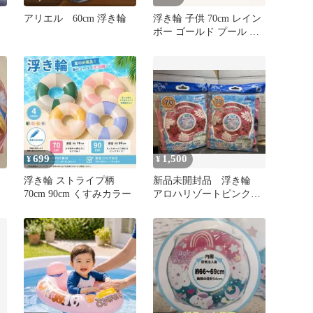
アリエル 60cm 浮き輪
浮き輪 子供 70cm レイン
ボー ゴールド プール 海
水浴 ビーチ 水遊び キッ
ズ フロート 夏 レジャー
インスタ映え 派手 カラ
フル おしゃれ 海 川 アウ
トドア 浮輪 子ども用 ス
イミング プール用品 軽
量 コンパクト 夏休み 写
真映え
699
1,500
¥
¥
浮き輪 ストライプ柄
新品未開封品 浮き輪
70cm 90cm くすみカラー
アロハリゾートピンク
70cm 2個