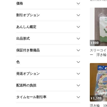
価格
割引オプション
あんしん鑑定
出品形式
800
¥
保証付き整備品
スリーコイ
ー 浮き輪
色
発送オプション
配送料の負担
タイムセール割引率
1,599
¥
浮き輪 1