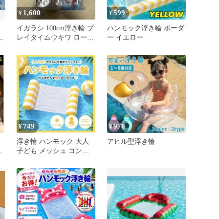
1,600
599
¥
¥
イガラシ 100cm浮き輪 プ
ハンモック浮き輪 ボーダ
ー
レイタイムウキワ ロープ
ー イエロー
使
付き RLD-100D
749
970
¥
¥
浮き輪 ハンモック 大人
アヒル型浮き輪
ン
子ども メッシュ コンパ
8
クト 夏 海 プール イエロ
ー