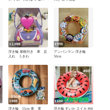
防止バルブ プール 海 新
品
2,000
990
¥
¥
浮き輪 屋根付き 車 足
アンパンマン 浮き輪
入れ うきわ
50cm
800
680
¥
¥
浮き輪 55cm 車 電
浮き輪 すいか スイカ #60