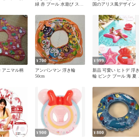
緑 赤 プール 水遊び スイ
国のアリス風デザイン
ミング かわいい
700
999
¥
¥
輪 アニマル柄
アンパンマン 浮き輪
新品 可愛い ヒトデ 浮
50cm
輪 ピンク プール 海 夏 
え ボート
900
800
¥
¥