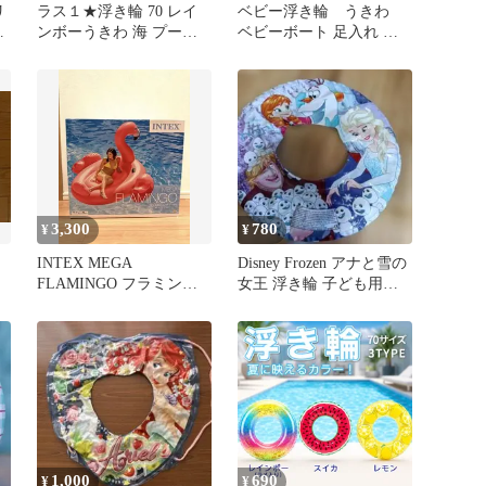
リ
ラス１★浮き輪 70 レイ
ベビー浮き輪 うきわ
ロ
ンボーうきわ 海 プール
ベビーボート 足入れ 足
川 SNS映え 浮き輪
入れ付き ピンク 子供用
3,300
780
¥
¥
と
INTEX MEGA
Disney Frozen アナと雪の
FLAMINGO フラミンゴ
女王 浮き輪 子ども用
浮き輪 フロート 値引あ
45cm
り
1,000
690
¥
¥