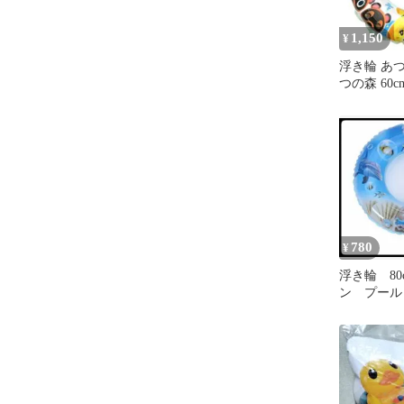
1,150
¥
浮き輪 あ
つの森 60c
780
¥
浮き輪 80
ン プール