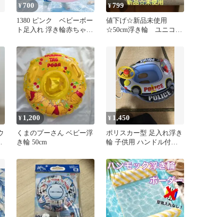
700
799
¥
¥
1380 ピンク ベビーボー
値下げ☆新品未使用
ト足入れ 浮き輪赤ちゃん
☆50cm浮き輪 ユニコー
子供用 プール 海 水遊び
ン ピンク【女の子
3〜4歳】
1,200
1,450
¥
¥
ウ
くまのプーさん ベビー浮
ポリスカー型 足入れ浮き
ス
き輪 50cm
輪 子供用 ハンドル付き 1
付
歳半〜3歳