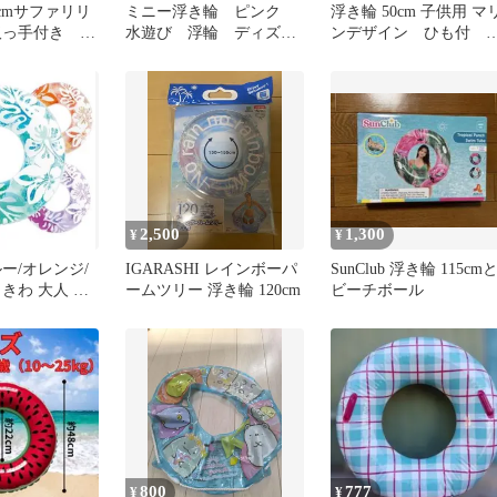
0cmサファリリ
ミニー浮き輪 ピンク
浮き輪 50cm 子供用 マ
取っ手付き 人
水遊び 浮輪 ディズニ
ンデザイン ひも付 
れ 海 プール
ー
ープ付
2,500
1,300
¥
¥
ー/オレンジ/
IGARASHI レインボーパ
SunClub 浮き輪 115cm
きわ 大人 子
ームツリー 浮き輪 120cm
ビーチボール
ズ 91cm スイ
ハイビスカス
用 INTEX
800
777
¥
¥