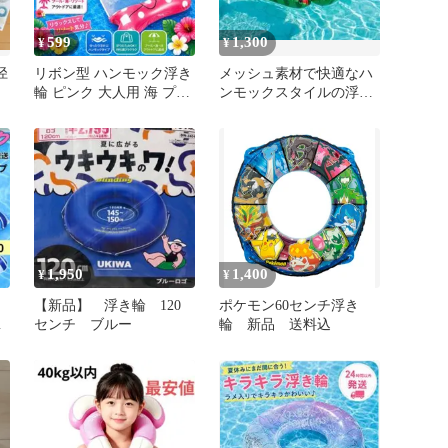
599
1,300
¥
¥
径
リボン型 ハンモック浮き
メッシュ素材で快適なハ
う
輪 ピンク 大人用 海 プー
ンモックスタイルの浮き
ル
輪、スイカ柄デザイン
1,950
1,400
¥
¥
【新品】 浮き輪 120
ポケモン60センチ浮き
チ
センチ ブルー
輪 新品 送料込