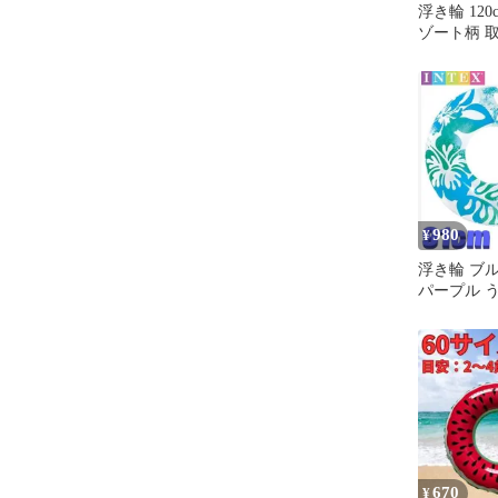
浮き輪 12
ゾート柄 
気 おしゃ
夏
980
¥
浮き輪 ブル
パープル う
供 共用 サイ
ムリング 
大人用 子供
59251
670
¥