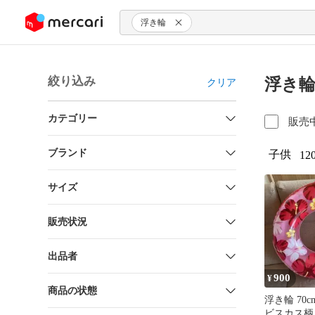
ンツにスキップ
浮き輪
絞り込み
浮き輪
クリア
カテゴリー
販売
ブランド
子供
12
サイズ
販売状況
出品者
900
¥
商品の状態
浮き輪 70
ビスカス柄