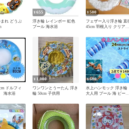
655
500
¥
¥
つまれ どうぶ
浮き輪 レインボー 虹色
フェザー入り浮き輪 直
m
プール 海水浴
45cm 羽根入り クリア
きわ おしゃれ SNS映え
1,000
680
¥
¥
cm ドルフィ
ワンワンとうーたん 浮き
水上ハンモック 浮き輪
 海水浴
輪 50cm 子供用
大人用 プール 海 ビー
背もたれ フロート ブル
ー