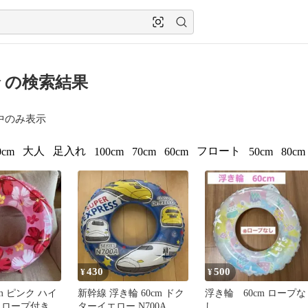
 の検索結果
中のみ表示
大人
足入れ
フロート
0cm
100cm
70cm
60cm
50cm
80cm
430
500
¥
¥
cm ピンク ハイ
新幹線 浮き輪 60cm ドク
浮き輪 60cm ロープな
 ロープ付き
ターイエロー N700A
し