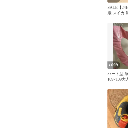
SALE【24
歳 スイカ 
ズ 海 プー
699
¥
ハート型 
109×109