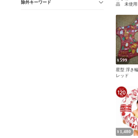
除外キーワード
品 未使用
599
¥
星型 浮き
レッド
1,480
¥