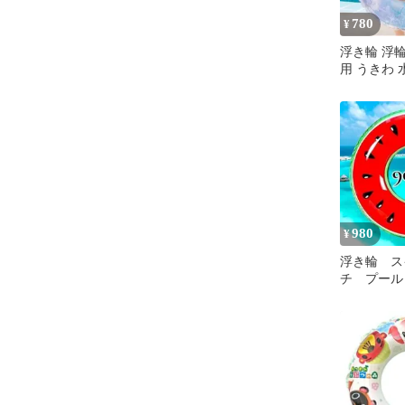
780
¥
浮き輪 浮輪
用 うきわ 
浴 プール 
980
¥
浮き輪 ス
チ プール
ー 90cm 