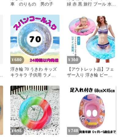
車 のりもの 男の子
緑 赤 黒 旅行 プール 水遊
び かわいい
680
300
¥
¥
き
浮き輪 70 うきわ キッズ
【アウトレット品】フェ
映
キラキラ 子供用 ラメ入
ザー入り 浮き輪 ビーチ
り 星空 プール 水遊び
フロート ブルー 60
698
748
¥
¥