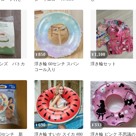
850
1,100
¥
¥
ンズ パトカ
浮き輪 60センチ スパン
浮き輪セット
コール入り
690
333
¥
¥
00センチ 新
浮き輪 すいか スイカ #80
浮き輪 ピンク 不思議の