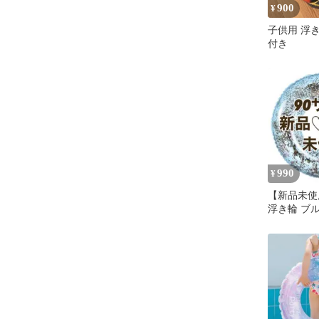
900
¥
子供用 浮
付き
990
¥
【新品未
浮き輪 ブ
ラーラメ入
サイズ