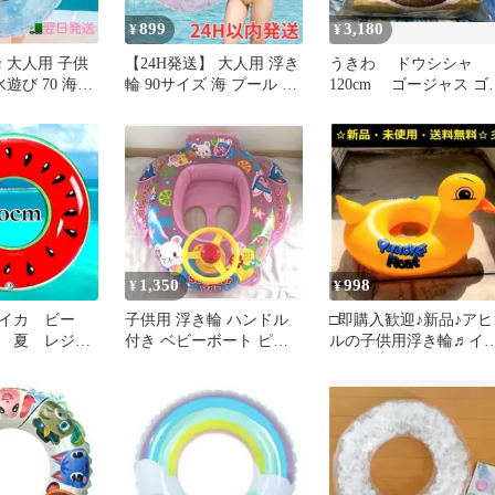
899
3,180
¥
¥
 大人用 子供
【24H発送】 大人用 浮き
うきわ ドウシシャ
水遊び 70 海水
輪 90サイズ 海 プール ダ
120cm ゴージャス ゴ
幼稚園
イヤモンド柄
ルド 浮き輪 浮輪 未
用
1,350
998
¥
¥
イカ ビー
子供用 浮き輪 ハンドル
□即購入歓迎♪新品♪アヒ
 夏 レジャ
付き ベビーボート ピン
ルの子供用浮き輪♬イ
海 5-4
ク
スタ映えしまーす♬070