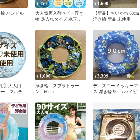
850
1,600
¥
¥
き輪 ハンドル
大人気再入荷ベビー浮き
【新品】ちいかわ 60cm
輪 足入れタイプ 水玉柄
浮き輪 新品 未使用
取っ手付き 1〜4歳向けブ
ルー
1,000
3,399
¥
¥
使用】大人用
浮き輪 スプラトゥー
ディズニー ミッキーマ
ルー マルチカ
ン 60cm
ス 浮き輪 90cm ハイビ
りクリア90cm
カス柄 ロープ・花飾り
き