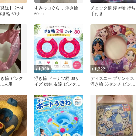
H発送】 2〜4
すみっコぐらし 浮き輪
チェック柄 浮き輪 持ち
浮き輪 60サイ
60cm
手付き
ル
1,300
1,222
¥
¥
浮き輪 ピンク
浮き輪 ドーナツ柄 80サ
ディズニー プリンセス
大人1人用
イズ 姉妹 友達 ピンクプ
浮き輪 55センチ ピンク
ール 海 水遊び
子供用うきわ