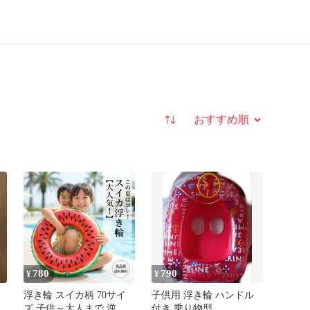
並び替え
780
790
¥
¥
浮き輪 スイカ柄 70サイ
子供用 浮き輪 ハンドル
ズ 子供～大人まで 逆流
付き 乗り物型