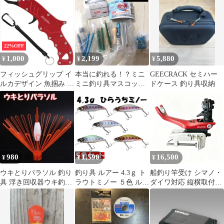
ジ型 ルアー ジグ 青物
カンパチ ヒラマサ サワ
ラ 鯛 根魚 アコウ ライ
トジギング メタル 釣り
具 ボート 磯釣り
22%OFF
1,000
2,199
5,880
¥
¥
¥
フィッシュグリップ イ
本当に釣れる！？ミニ
GEECRACK セミハー
ルカデザイン 魚掴み 魚
ミニ釣り具マスコット
ドケース 釣り具収納
ばさみ 釣り具 軽量
Vol.9 ガチャ 4種
セミコンプ
980
1,590
16,500
¥
¥
¥
ウキとりパラソル 釣り
釣り具 ルアー 4.3ｇ ト
船釣り竿受け シマノ・
具 浮き回収器ウキ釣り
ラウトミノー ５色 ルア
ダイワ対応 縦横取付可
パラソル 自動開閉 フロ
ーセット シンキング フ
180度首振り 魚狼
ート釣り用品
ラットタイプ 渓流ミノ
YD160‑1 ワンタッチク
ー 渓流ルアー ヤマメル
ランプ 船べり竿掛け 海
アー イワナルアー
釣り 釣具 釣り具