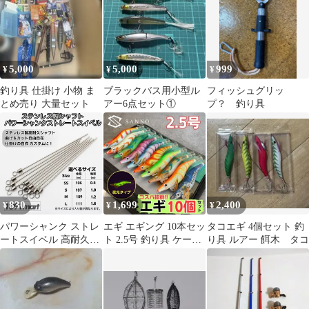
5,000
5,000
999
¥
¥
¥
釣り具 仕掛け 小物 ま
ブラックバス用小型ル
フィッシュグリッ
とめ売り 大量セット
アー6点セット①
プ？ 釣り具
830
1,699
2,400
¥
¥
¥
パワーシャンク ストレ
エギ エギング 10本セッ
タコエギ 4個セット 釣
ートスイベル 高耐久ス
ト 2.5号 釣り具 ケース
り具 ルアー 餌木 タコ
テンレス製 ロングシャ
付 餌木 ルアー イカ釣
フト チェリーリグ スピ
り アオリイカ コウイカ
ナー 仕掛け自作に！
ヤリイカ タコ 送料無料
【釣り具の1091mart イ
仕掛け おすすめ 最強
レグイマート】
初心者 収納 大容量 最