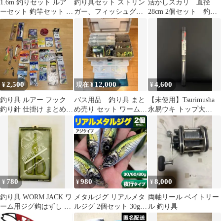
1.6m 釣りセット ルア
釣り具セット ストリン
活かしスカリ 直径
ーセット 釣竿セット 初
ガー、フィッシュグリ
28cm 2個セット 釣り
心者 子供 スピニングリ
ップ プライヤー スケ
具 折り畳み コンパク
ール 海釣り 投げ釣り
ール
ト ビク 餌
釣り具 釣り竿セット 釣
具セット コンパクト リ
ール付きロッド ルアー
ライン付 釣りバッグ付
き
2,500
12,000
4,600
¥
現在 ¥
¥
釣り具 ルアー フック
バス用品 釣り具 まと
【未使用】Tsurimusha
釣り針 仕掛け まとめ売
め売り セット ワーム
永易ウキ トップ大
り
ルアー タックルBOX小
N023-01 釣り具
物など！
780
980
8,000
¥
¥
¥
釣り具 WORM JACK ワ
メタルジグ リアルメタ
両軸リール ベイトリー
ーム用ジグ鈎はずし 針
ルジグ 2個セット 30g
ル 釣り具
はずし 未使用
60g 80g 夜行タイプ ア