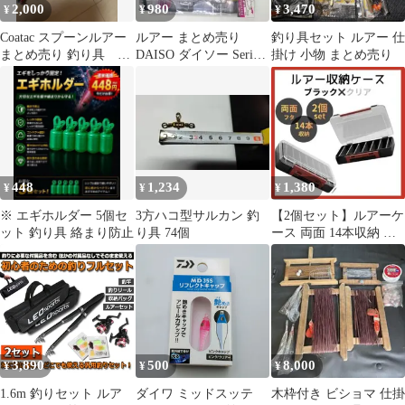
2,000
980
3,470
¥
¥
¥
Coatac スプーンルアー
ルアー まとめ売り
釣り具セット ルアー 仕
まとめ売り 釣り具 鮭
DAISO ダイソー Seria
掛け 小物 まとめ売り
ルアー
セリア
448
1,234
1,380
¥
¥
¥
※ エギホルダー 5個セ
3方ハコ型サルカン 釣
【2個セット】ルアーケ
ット 釣り具 絡まり防止
り具 74個
ース 両面 14本収納 釣
り具 収納ボックス 水抜
き穴付き
3,890
500
8,000
¥
¥
¥
1.6m 釣りセット ルア
ダイワ ミッドスッテ
木枠付き ビショマ 仕掛