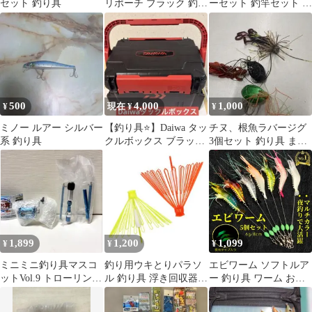
セット 釣り具
リポーチ ブラック 釣り
ーセット 釣竿セット 初
具 小物入れ
心者 子供 スピニングリ
ール 海釣り 投げ釣り
釣り具 釣り竿セット 釣
具セット コンパクト リ
ール付きロッド ルアー
ライン付 釣りバッグ付
き
500
4,000
1,000
¥
現在 ¥
¥
ミノー ルアー シルバー
【釣り具⭐️】Daiwa タッ
チヌ、根魚ラバージグ
系 釣り具
クルボックス ブラック
3個セット 釣り具 まと
×レッド
め売りワーム付き
1,899
1,200
1,099
¥
¥
¥
ミニミニ釣り具マスコ
釣り用ウキとりパラソ
エビワーム ソフトルア
ットVol.9 トローリング
ル 釣り具 浮き回収器
ー 釣り具 ワーム おす
リール ショートロッ
自動開閉 ケース付き
すめ 青物 ヒラメ シー
ド(ブルー)
バス アジング 太刀魚