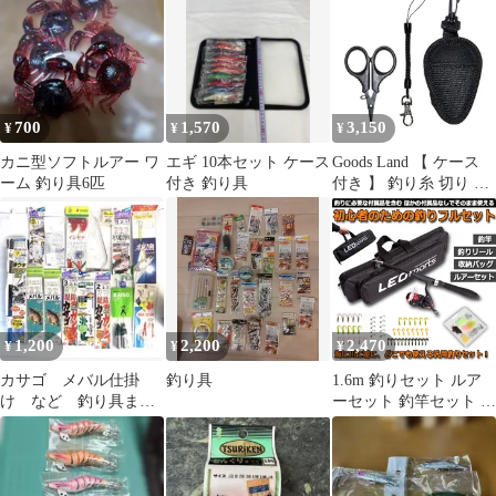
700
1,570
3,150
¥
¥
¥
カニ型ソフトルアー ワ
エギ 10本セット ケース
Goods Land 【 ケース
ーム 釣り具6匹
付き 釣り具
付き 】 釣り糸 切り ハ
サミ ラインカッター 釣
り具 スパイラルコード
落下防止 GD-TRITCUT
送料無料 d7d04b14
1,200
2,200
2,470
¥
¥
¥
カサゴ メバル仕掛
釣り具
1.6m 釣りセット ルア
け など 釣り具まと
ーセット 釣竿セット 初
めて 現状販売品
心者 子供 スピニングリ
ール 海釣り 投げ釣り
釣り具 釣り竿セット 釣
具セット コンパクト リ