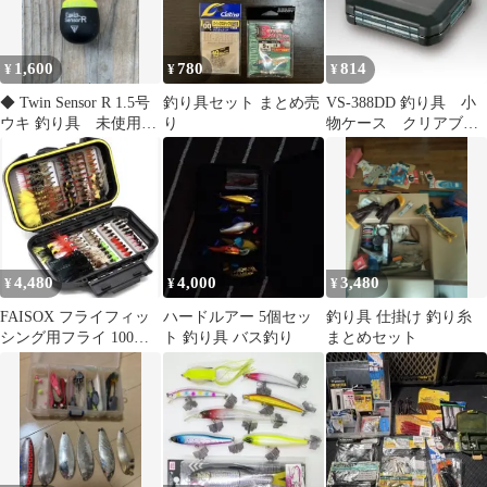
1,600
780
814
¥
¥
¥
◆ Twin Sensor R 1.5号
釣り具セット まとめ売
VS-388DD 釣り具 小
ウキ 釣り具 未使用上
り
物ケース クリアブラ
ウキ 2個
ック 新品 明邦
（MEIHO）
4,480
4,000
3,480
¥
¥
¥
FAISOX フライフィッ
ハードルアー 5個セッ
釣り具 仕掛け 釣り糸
シング用フライ 100本
ト 釣り具 バス釣り
まとめセット
セット ケース付 釣り
具