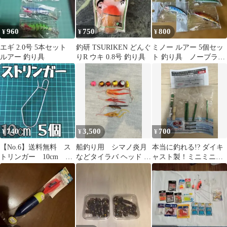
ール付きロッド ルアー
ライン付 釣りバッグ付
き
960
750
800
¥
¥
¥
エギ 2.0号 5本セット
釣研 TSURIKEN どんぐ
ミノー ルアー 5個セッ
ルアー 釣り具
りR ウキ 0.8号 釣り具
ト 釣り具 ノーブラン
ド
740
3,500
700
¥
¥
¥
【No.6】送料無料 ス
船釣り用 シマノ炎月
本当に釣れる!? ダイキ
トリンガー 10cm 5
などタイラバ ヘッド 6
ャスト製！ミニミニ釣
個セット 自作 釣り
個セットまとめ売り
り具Vol.9 A ロングロッ
具
釣り具
ド