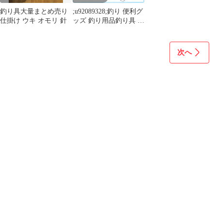
釣り具大量まとめ売り
;u92089328;釣り 便利グ
仕掛け ウキ オモリ 針
ッズ 釣り用品釣り具 釣
り道具 peラインカッ
次へ