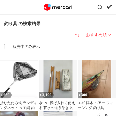
釣り具 の検索結果
並び替え
販売中のみ表示
680
3,100
300
¥
¥
¥
折りたたみ式 ランディ
水中に投げ入れて使え
エギ 餌木 ルアー フィ
ングネット タモ網 釣り
る 苔水の道糸巻き 釣り
ッシング 釣り具
具 コンパクト 魚網
具