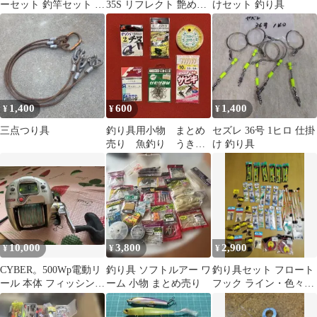
ーセット 釣竿セット 2
35S リフレクト 艶めき
けセット 釣り具
セット 初心者 子供 ス
キャップ マルイカ
ピニングリール 海釣り
4550133556722 釣り具
投げ釣り 釣り具 釣り竿
ルアー 新品 【WJ225】
セット 釣具セット コン
パクト リール付きロッ
ド ルアー ライン付 釣
りバッグ付き
1,400
600
1,400
¥
¥
¥
三点つり具
釣り具用小物 まとめ
セズレ 36号 1ヒロ 仕掛
売り 魚釣り うき
け 釣り具
玉ウキ 針 ハリス止
め サビキ オーナー
10,000
3,800
2,900
¥
¥
¥
CYBER。500Wp電動リ
釣り具 ソフトルアー ワ
釣り具セット フロート
ール 本体 フィッシング
ーム 小物 まとめ売り
フック ライン・色々大
釣り具
量まとめ出品