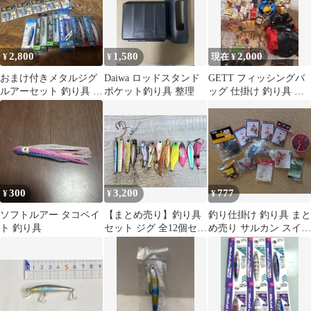
2,800
1,580
2,000
¥
¥
現在 ¥
おまけ付きメタルジグ
Daiwa ロッドスタンド
GETT フィッシングバ
ルアーセット 釣り具 ま
ポケット釣り具 整理
ッグ 仕掛け 釣り具 ま
とめ売り
とめ売り
300
3,200
777
¥
¥
¥
ソフトルアー タコベイ
​【まとめ売り】釣り具
釣り仕掛け 釣り具 まと
ト 釣り具
セット ジグ 全12個セッ
め売り サルカン スイベ
ト
ル 12点セット