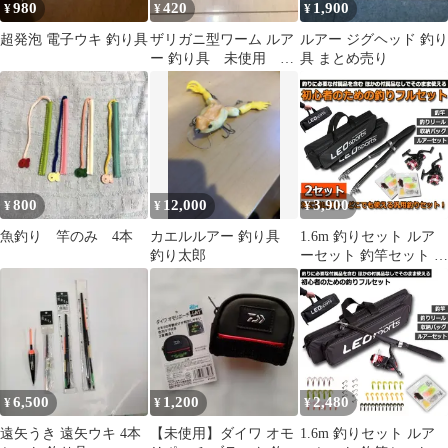
980
420
1,900
¥
¥
¥
超発泡 電子ウキ 釣り具
ザリガニ型ワーム ルア
ルアー ジグヘッド 釣り
ー 釣り具 未使用 ミ
具 まとめ売り
ニザリガニ10匹
800
12,000
3,900
¥
¥
¥
魚釣り 竿のみ 4本
カエルルアー 釣り具
1.6m 釣りセット ルア
釣り太郎
ーセット 釣竿セット 2
セット 初心者 子供 ス
ピニングリール 海釣り
投げ釣り 釣り具 釣り竿
セット 釣具セット コン
パクト リール付きロッ
ド ルアー ライン付 釣
りバッグ付き
6,500
1,200
2,480
¥
¥
¥
遠矢うき 遠矢ウキ 4本
【未使用】ダイワ オモ
1.6m 釣りセット ルア