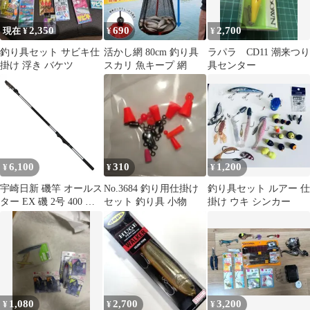
2,350
690
2,700
現在 ¥
¥
¥
釣り具セット サビキ仕
活かし網 80cm 釣り具
ラパラ CD11 潮来つり
掛け 浮き バケツ
スカリ 魚キープ 網
具センター
6,100
310
1,200
¥
¥
¥
宇崎日新 磯竿 オールス
No.3684 釣り用仕掛け
釣り具セット ルアー 仕
ター EX 磯 2号 400 グ
セット 釣り具 小物
掛け ウキ シンカー
レ チヌ アジ アオリイ
カ フカセ釣り ウキ釣り
ロッド つり具
1,080
2,700
3,200
¥
¥
¥