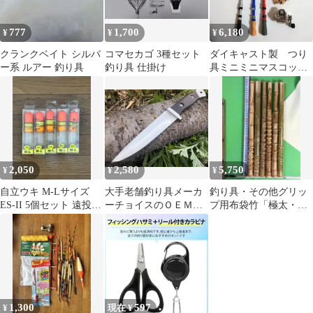
新 蓄光 遠投 人気 布 夜
グリーン ブルー ピンク
777
1,700
6,180
¥
¥
¥
オレンジ
クランクベイト シルバ
コマセカゴ 3種セット
ダイキャスト製 つり
ー系 ルアー 釣り具
釣り具 仕掛け
具ミニミニマスコッ
ト NO.4 コンプリー
ト＋リール
2,050
2,580
5,750
¥
¥
¥
自立ウキ M-Lサイズ
大手老舗釣り具メーカ
釣り具・その他グリッ
ES-II 5個セット 遠投
ーチョイスのＯＥＭフ
プ用布袋竹「極太・長
カゴ釣り 釣り具
ルタング
尺・芽取り済み」6本セ
ット
1,300
597
¥
現在 ¥