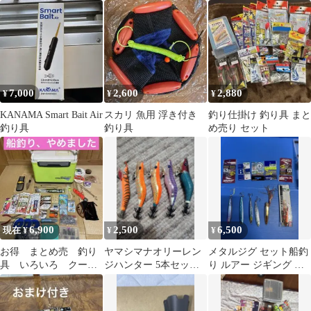
釣り 釣り具 アウトドア
7,000
2,600
2,880
¥
¥
¥
KANAMA Smart Bait Air
スカリ 魚用 浮き付き
釣り仕掛け 釣り具 まと
釣り具
釣り具
め売り セット
6,900
2,500
6,500
現在 ¥
¥
¥
お得 まとめ売 釣り
ヤマシマナオリーレン
メタルジグ セット船釣
具 いろいろ クーラ
ジハンター 5本セット
り ルアー ジギング 釣
ー ナイフ 釣糸・ハ
釣り具 ルアー
り具
リス サングラス 他