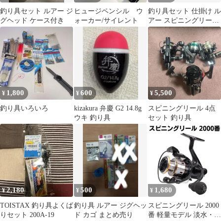
釣り具セット ルアー ジ
ヒュージペンシル ウ
釣り具セット 仕掛け ル
グヘッド ケース付き
ォーカー/サイレント
アー スピニングリール
小物
1,800
600
5,500
¥
¥
¥
釣り具いろいろ
kizakura 弁慶 G2 14.8g
スピニングリール 4点
ウキ 釣り具
セット 釣り具
2,180
500
1,680
¥
¥
¥
TOISTAX 釣り具よくば
釣り具 ルアー ジグヘッ
スピニングリール 2000
りセット 200A-19
ド カゴ まとめ売り
番 軽量モデル 淡水・海