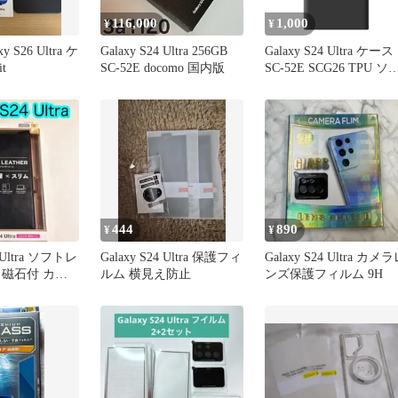
116,000
1,000
¥
¥
xy S26 Ultra ケ
Galaxy S24 Ultra 256GB
Galaxy S24 Ultra ケース
t
SC-52E docomo 国内版
SC-52E SCG26 TPU ソ
ト カラー ケース
【Color】ブラック
444
890
¥
¥
4 Ultra ソフトレ
Galaxy S24 Ultra 保護フィ
Galaxy S24 Ultra カメ
 磁石付 カバ
ルム 横見え防止
ンズ保護フィルム 9H