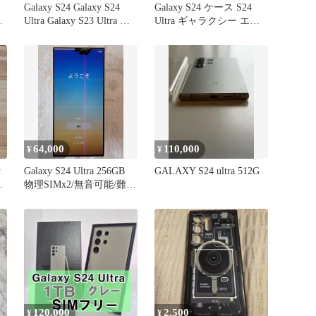
Galaxy S24 Galaxy S24
Galaxy S24 ケース S24
ス
Ultra Galaxy S23 Ultra ケ
Ultra ギャラクシー エス
ース ショルダーストラッ
23 ウルトラ カバー ソフ
ケ
プ付き Galaxy S23 カバー
ト スタンド Galaxy S23+
ギャラクシー エス23 ケ
Galaxy S22 レザー カバー
ース Galaxy A54 5G
ギャラクシー エス22 PC
Galaxy A53 5G
耐久性
64,000
110,000
¥
¥
セ
Galaxy S24 Ultra 256GB
GALAXY S24 ultra 512G
ス
物理SIMx2/無音可能/難あ
り
120,000
2,500
¥
¥