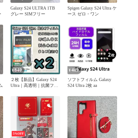
Galaxy S24 ULTRA 1TB
Spigen Galaxy S24 Ultra ケ
ー
グレー SIMフリー
ース ゼロ・ワン
840
489
¥
¥
２枚【新品】Galaxy S24
ソフトフィルム Galaxy
ム
Ultra｜高透明｜抗菌フィ
S24 Ultra 2枚 aa
ルム｜指紋認証対応
5%OFF