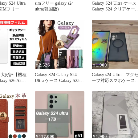
y S24 Ultra
simフリー galaxy s24
Galaxy S24 Ultra ケース
｜SIMフリー
ultra(韓国版)
Galaxy S24 クリアケー
透明 シンプル ギャラク
シー エス24 ウルトラ 
ース ギャラクシー エス
24保護ケース カバー ス
マホ 一体型
2,526
1,900
¥
¥
 大好評【機種
Galaxy S24 Galaxy S24
Galaxy s24 Ultra マグ
xy S26 A25
Ultra ケース Galaxy S23
ーフ対応スマホケー
a S24 FE S24
Ultra ケース ショルダー
半透明
護フィルム ガラ
ストラップ付き ギャラク
 ギャラクシー
シー エス23 ケース ミラ
応
ー付き 化粧鏡面 Galaxy
A54 5G ケー
117,000
1,900
¥
¥