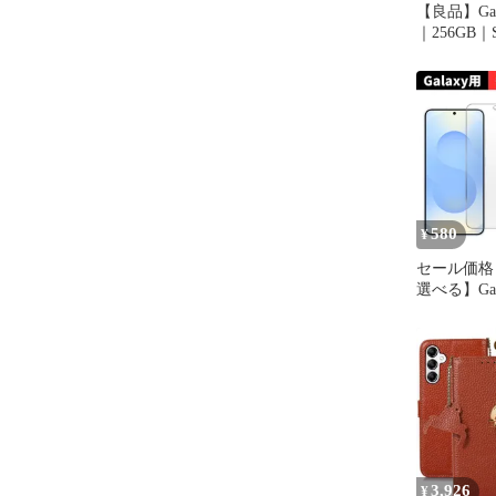
【良品】Galax
｜256GB
580
¥
セール価格
選べる】Gala
5G S25 Ultr
Ultra 保
スフィルム
指紋認証対
3,926
¥