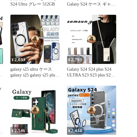
S24 Ultra グレー 512GB
Galaxy S24 ケース ギャラ
クシー エス24 ウルトラ
ケース ワイヤレス充電
Qi充電 ギャラクシー エ
ス24 背面収納 カード収
納 ギャラクシ
2,033
2,793
¥
¥
galaxy s25 ultra ケース
Galaxy S24 S24 plus S24
galaxy s25 galaxy s25 plus
ULTRA S23 S23 plus S23
ス
galaxy s25 edge galaxy s24
ULTRA S22 S23 plus S22
ス
ultra ケース galaxy s24 s24
ULTRA ケース カード収
plus galaxy s24 fe ケース
納 ショルダーストラップ
耐衝撃 サムスン
付きカバー ケース PUレ
ザー かわいい
2,546
2,434
¥
¥