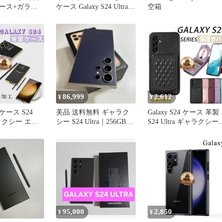
ース+ガラス
ケース Galaxy S24 Ultra
空箱
枚
カバー Galaxy S23 耐衝撃
クリア Galaxy S23 Ultra
クリアカバー Galaxy S22
Ultra ギャラクシー エス
24 Ult
86,999
2,612
¥
¥
4 ケース S24
美品 送料無料 ギャラク
Galaxy S24 ケース 革製
ャラクシー エス
シー S24 Ultra｜256GB｜
S24 Ultra ギャラクシー
ラ カバー ソフ
SIMフリー
エス23+ ウルトラ ケー
alaxy S23+
ギャラクシー S23プラ
22 レザー カバー
カード収納 ミラー付き
 エス22 PU
化粧鏡付き 鏡面 女性
Galaxy S23 Ult
95,000
2,850
¥
¥