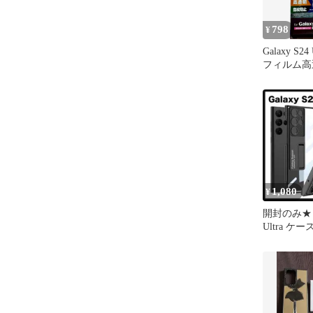
798
¥
Galaxy S2
フィルム高
ト414
1,080
¥
開封のみ★ Ga
Ultra 
能 ブラッ