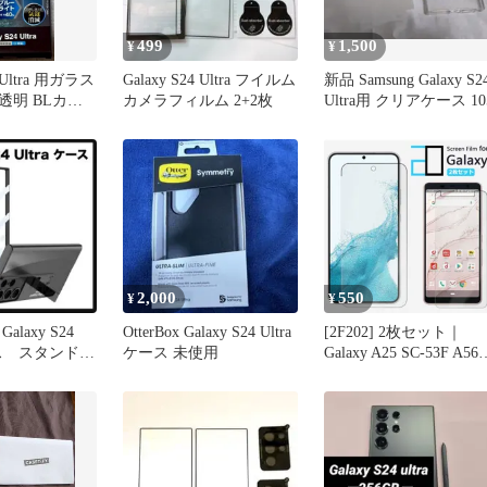
499
1,500
¥
¥
4 Ultra 用ガラス
Galaxy S24 Ultra フイルム
新品 Samsung Galaxy S2
透明 BLカッ
カメラフィルム 2+2枚
Ultra用 クリアケース 10
2,000
550
¥
¥
laxy S24
OtterBox Galaxy S24 Ultra
[2F202] 2枚セット｜
ケース スタンド機
ケース 未使用
Galaxy A25 SC-53F A56
ク
S25FE S25 Ultra フィル
Galaxy S24 FE S23 FE
SCG24 A55 A54 A53 A52
A51 A41 A32 A30 A23 A
A21 A