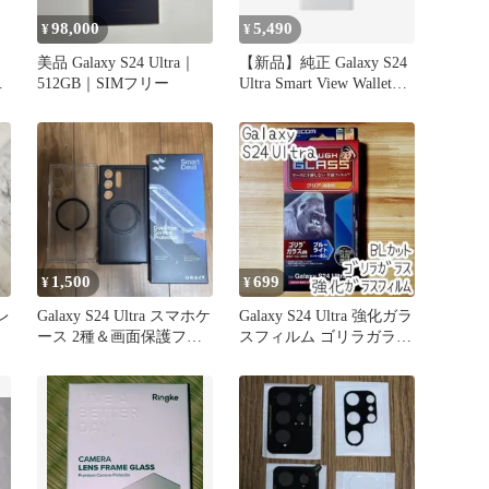
98,000
5,490
¥
¥
美品 Galaxy S24 Ultra｜
【新品】純正 Galaxy S24
フ
512GB｜SIMフリー
Ultra Smart View Wallet
Case - ホワイト
1,500
699
¥
¥
ラレ
Galaxy S24 Ultra スマホケ
Galaxy S24 Ultra 強化ガラ
ース 2種＆画面保護フィ
スフィルム ゴリラガラス
ルム セット
採用 液晶保護