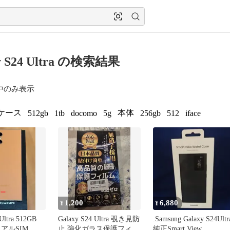
y S24 Ultra の検索結果
中のみ表示
ケース
本体
512gb
1tb
docomo
5g
256gb
512
iface
1,200
6,880
¥
¥
Ultra 512GB
Galaxy S24 Ultra 覗き見防
.Samsung Galaxy S24Ultr
アルSIM
止 強化ガラス保護フィル
純正Smart View