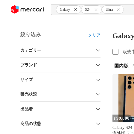
ンツにスキップ
Galaxy
S24
Ultra
絞り込み
Galax
クリア
カテゴリー
販売
ブランド
国内版
サイズ
販売状況
出品者
99,800
¥
商品の状態
Galaxy S24 
海外版 デュ