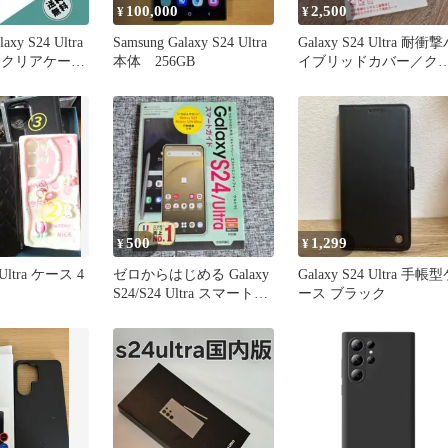
100,000
2,500
¥
¥
y S24 Ultra
Samsung Galaxy S24 Ultra
Galaxy S24 Ultra 耐衝
U クリアケース
本体 256GB
イブリッドカバー／ク
ア
500
1,299
¥
¥
 Ultra ケース 4
ゼロからはじめる Galaxy
Galaxy S24 Ultra 手帳
S24/S24 Ultra スマートガ
ース ブラック
イド […