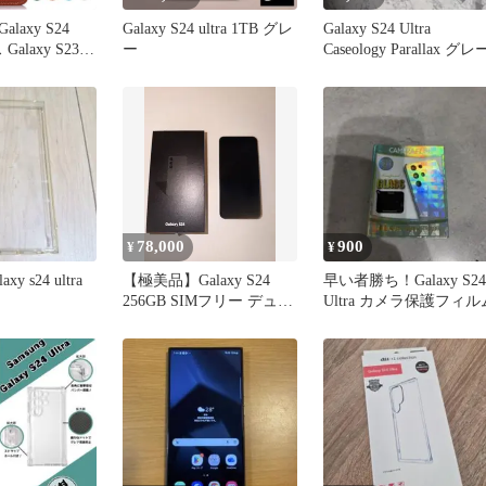
Galaxy S24
Galaxy S24 ultra 1TB グレ
Galaxy S24 Ultra
 Galaxy S23
ー
Caseology Parallax グレ
 Galaxy A54
 S23 ケース 本
Galaxy S22
axy S22 カード収
78,000
900
¥
¥
axy s24 ultra
【極美品】Galaxy S24
早い者勝ち！Galaxy S24
256GB SIMフリー デュア
Ultra カメラ保護フィル
ルSIM