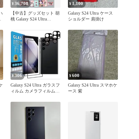
36,708
1,100
¥
¥
撃ハ
【中古】グッズセット 胡
Galaxy S24 Ultra ケース
リ
桃 Galaxy S24 Ultra
ショルダー 肩掛け
Accessory Genshin Impact
Edition(コラボアクセサリ
ーセット) 「原神
×Galaxy」
306
600
¥
¥
型ケ
Galaxy S24 Ultra ガラスフ
Galaxy S24 Ultra スマホケ
ィルム カメラフィルム
ース 紫
2+2枚セット