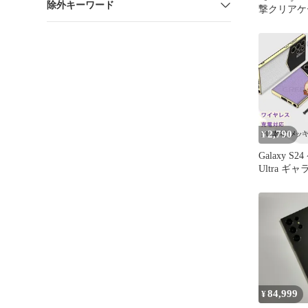
除外キーワード
撃クリアケ
フィルム2
2,790
¥
Galaxy S2
Ultra ギ
23 ウルト
ト スタンド G
Galaxy S
ギャラクシー
メッキ加
84,999
¥