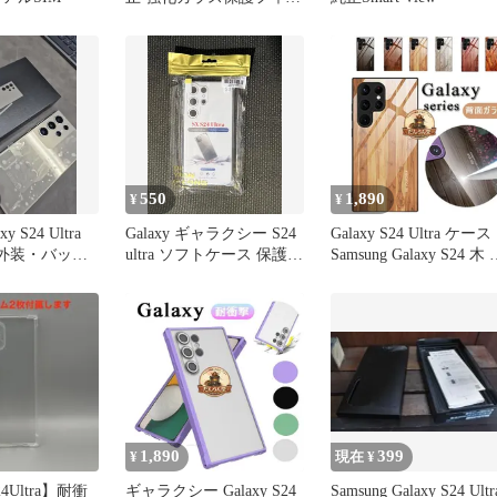
ム
550
1,890
¥
¥
y S24 Ultra
Galaxy ギャラクシー S24
Galaxy S24 Ultra ケース
ー外装・バッテ
ultra ソフトケース 保護フ
Samsung Galaxy S24 木 
換品
ィルム未使用
ャラクシー S24 ウルト
ケース ウード ガラス 
ース ガラス サムスンS2
スマホケース ギャラク
ー S24
1,890
399
¥
現在 ¥
24Ultra】耐衝
ギャラクシー Galaxy S24
Samsung Galaxy S24 Ultr