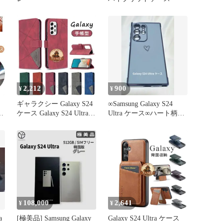
2,212
900
¥
¥
ギャラクシー Galaxy S24
∞Samsung Galaxy S24
ギ
ケース Galaxy S24 Ultra
Ultra ケース∞ハート柄
ラ
ケース ギャラクシー エ
ブルー
ケ
ス24 ウルトラ Galaxy A53
4
5G SC-53C SCG15 Galaxy
シ
S23 5G S23 UltraGalaxy
S22 Gal
108,000
2,641
¥
¥
a
[極美品] Samsung Galaxy
Galaxy S24 Ultra ケース