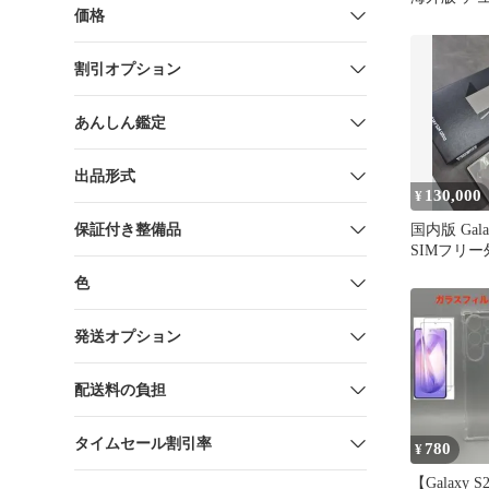
価格
割引オプション
あんしん鑑定
出品形式
130,000
¥
保証付き整備品
国内版 Galax
SIMフリ
リー新品交
色
発送オプション
配送料の負担
タイムセール割引率
780
¥
【Galaxy S