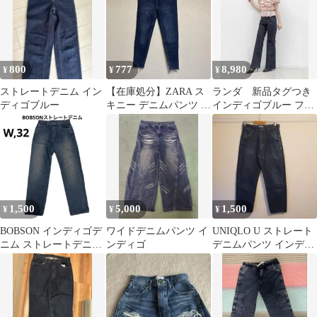
800
777
8,980
¥
¥
¥
ストレートデニム イン
【在庫処分】ZARA ス
ランダ 新品タグつき
ディゴブルー
キニー デニムパンツ カ
インディゴブルー フレ
ットオフ インディゴ L
アデニムパンツ
1,500
5,000
1,500
¥
¥
¥
BOBSON インディゴデ
ワイドデニムパンツ イ
UNIQLO U ストレート
ニム ストレートデニム
ンディゴ
デニムパンツ インディ
古着
ゴ