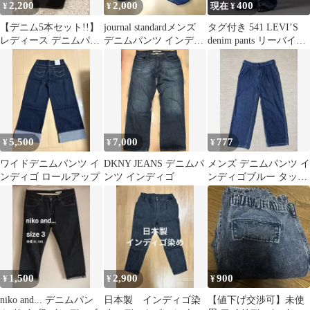
2,200
2,000
400
¥
¥
現在 ¥
【デニム5本セット!!】
journal standardメンズ
タグ付き 541 LEVI’S
レディース デニムパン
デニムパンツ インディ
denim pants リーバイス
ツ
ゴブルー
W40
5,500
7,000
777
¥
¥
¥
ワイドデニムパンツ イ
DKNY JEANS デニムパ
メンズ デニムパンツ イ
ンディゴ ロールアップ
ンツ インディゴ
ンディゴブルー タック
入り
1,500
2,900
900
¥
¥
¥
niko and... デニムパン
日本製 インディゴ染
【値下げ交渉可】未使