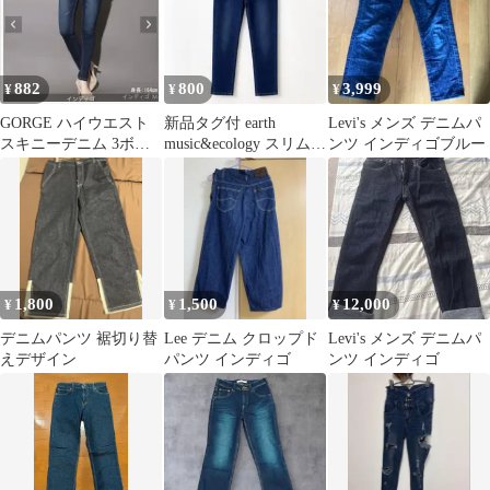
882
800
3,999
¥
¥
¥
GORGE ハイウエスト
新品タグ付 earth
Levi's メンズ デニムパ
スキニーデニム 3ボタ
music&ecology スリムス
ンツ インディゴブルー
ン
トレートデニム M
1,800
1,500
12,000
¥
¥
¥
デニムパンツ 裾切り替
Lee デニム クロップド
Levi's メンズ デニムパ
えデザイン
パンツ インディゴ
ンツ インディゴ