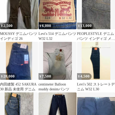
2,500
6,000
13,000
¥
¥
¥
MOUSSY デニムパンツ
Levi's 514 デニムパンツ
PEOPLESTYLE デニム
インディゴ 26
W32 L32
パンツ インディゴ メン
ズ
28,000
7,500
4,500
¥
¥
¥
内田縫製 452 SAKURA
centimeter Balloon
Levi's 502 ストレートデ
30 新品 未使用 デニム
muddy denimパンツ
ニム W32 L30