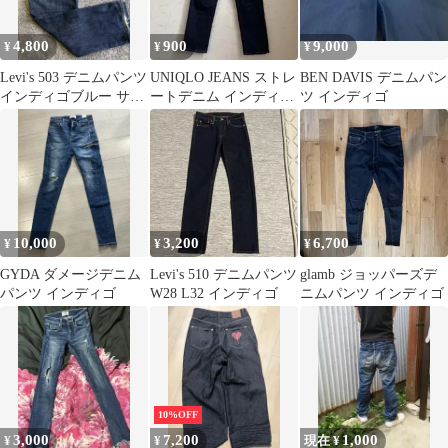
4,800
900
9,000
¥
¥
¥
Levi's 503 デニムパンツ
UNIQLO JEANS ストレ
BEN DAVIS デニムパン
インディゴブルー サイ
ートデニム インディ
ツ インディゴ
ズ29
ゴ カイハラ
10,000
3,200
6,700
¥
¥
¥
GYDA ダメージデニム
Levi's 510 デニムパンツ
glamb ジョッパーズデ
パンツ インディゴ
W28 L32 インディゴ
ニムパンツ インディゴ
10%OFF
3,000
7,200
1,000
¥
¥
現在 ¥