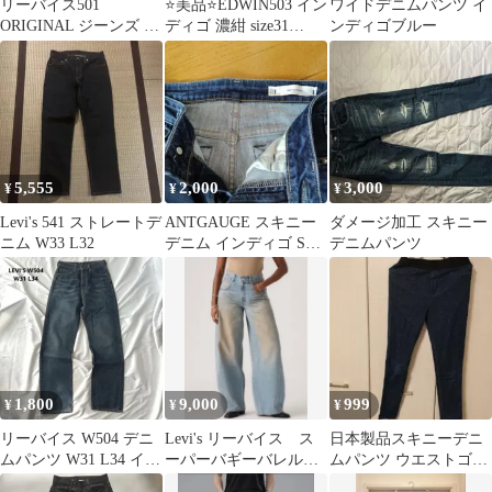
リーバイス501
⭐️美品⭐️EDWIN503 イン
ワイドデニムパンツ イ
ORIGINAL ジーンズ ダ
ディゴ 濃紺 size31
ンディゴブルー
ークインディゴ
E50303 日本製
（W30/L34）
5,555
2,000
3,000
¥
¥
¥
Levi's 541 ストレートデ
ANTGAUGE スキニー
ダメージ加工 スキニー
ニム W33 L32
デニム インディゴ Sサ
デニムパンツ
イズ 日本製
1,800
9,000
999
¥
¥
¥
リーバイス W504 デニ
Levi's リーバイス ス
日本製品スキニーデニ
ムパンツ W31 L34 イン
ーパーバギーバレルラ
ムパンツ ウエストゴム
ディゴ ジップフライ
イトインディゴ
インディゴ