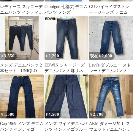
レディース スキニーデ
Omnigod 七部丈 デニム
GU ハイライズストレ
ニムパンツ インディゴ
パンツ メンズ
ートジーンズ デニム
ブルー
3,550
2,290
2,600
¥
¥
現在 ¥
メンズ デニムパンツ 2
EDWIN ジャージーズ
Levi’s ダブルニー スト
本セット UNIQLO
デニムパンツ 麻リネン
レートデニムパンツ
混 インディゴ S
W30インディゴ
1,500
4,500
2,700
¥
¥
¥
Gap 1969 メンズ デニム
メンズ ワイドデニムパ
AKM ダメージ加工 ス
パンツ インディゴ
ンツ インディゴブルー
ウェットデニムパンツ