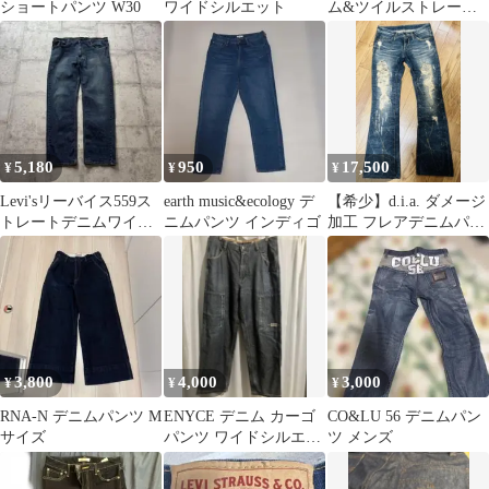
ショートパンツ W30
ワイドシルエット
ム&ツイルストレート
パンツインディゴブル
ーMサイズ
5,180
950
17,500
¥
¥
¥
Levi'sリーバイス559ス
earth music&ecology デ
【希少】d.i.a. ダメージ
トレートデニムワイド
ニムパンツ インディゴ
加工 フレアデニムパン
インディゴ古着W36L30
ツ ※ダメージ部分破損
なし
3,800
4,000
3,000
¥
¥
¥
RNA-N デニムパンツ M
ENYCE デニム カーゴ
CO&LU 56 デニムパン
サイズ
パンツ ワイドシルエッ
ツ メンズ
ト 古着