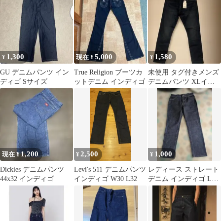
ー XS
1,300
5,000
1,580
¥
現在 ¥
¥
GU デニムパンツ イン
True Religion ブーツカ
未使用 タグ付きメンズ
ディゴ Sサイズ
ットデニム インディゴ
デニムパンツ XLイン
ディゴ
1,200
2,500
1,000
現在 ¥
¥
¥
Dickies デニムパンツ
Levi's 511 デニムパンツ
レディース ストレート
44x32 インディゴ
インディゴ W30 L32
デニム インディゴ Lサ
イズ