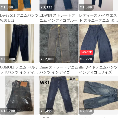
1,980
3,333
1,500
¥
¥
¥
Levi's 511 デニムパンツ
EDWIN ストレートデ
レディース ハイウエス
W30 L32
ニム インディゴブルー
ト スキニーデニム ダメ
ージ加工
10%OFF
25,000
12,000
5,220
¥
¥
¥
COMOLI デニム ベルテ
Dime ストレートデニム
ills ワイドデニムパンツ
ッドパンツ インディゴ
パンツ インディゴ
インディゴ Lサイズ
(ネイビー)
18,700
1,499
7,850
¥
¥
¥