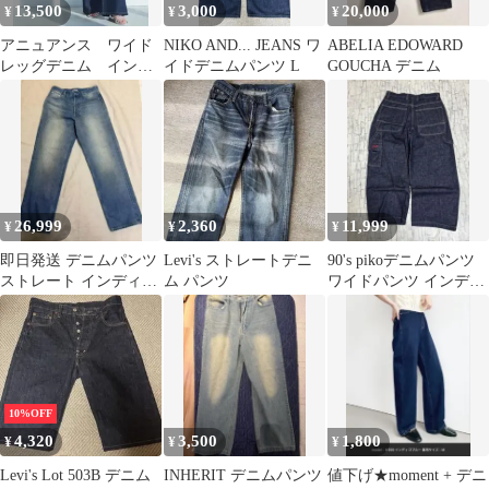
13,500
3,000
20,000
¥
¥
¥
アニュアンス ワイド
NIKO AND... JEANS ワ
ABELIA EDOWARD
レッグデニム インデ
イドデニムパンツ L
GOUCHA デニム
ィゴ2サイズ
26,999
2,360
11,999
¥
¥
¥
即日発送 デニムパンツ
Levi's ストレートデニ
90's pikoデニムパンツ
ストレート インディゴ
ム パンツ
ワイドパンツ インディ
sise3
ゴ y2k
10%OFF
4,320
3,500
1,800
¥
¥
¥
Levi's Lot 503B デニム
INHERIT デニムパンツ
値下げ★moment + デニ