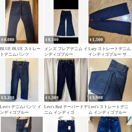
インディゴ
4,080
8,500
1,500
¥
¥
¥
BLUE BLUE ストレー
メンズ フレアデニム イ
Lazy ストレートデニム
トデニムパンツ
ンディゴブルー
インディゴブルー サイ
ズS
3,280
1,300
3,980
¥
¥
¥
Levi's デニムパンツ イ
Levi's Red テーパードデ
Levi's ストレートデニ
ンディゴブルー
ニム インディゴ
ム インディゴブルー