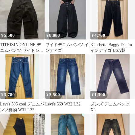
003nf0005
5,500
8,888
4,700
¥
¥
¥
TITEIZIN ONLINE デ
ワイドデニムパンツ イ
Kno-betta Baggy Denim
ニムパンツ ワイドシル
ンディゴ
インディゴ USA製
エット
3,780
3,500
1,300
¥
¥
¥
Levi's 505 cool デニムパ
Levi's 569 W32 L32
メンズ デニムパンツ
ンツ夏物 W31 L32
XL