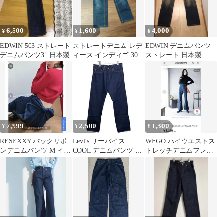
6,500
1,600
4,000
¥
¥
¥
EDWIN 503 ストレート
ストレートデニム レデ
EDWIN デニムパンツ
デニムパンツ31 日本製
ィース インディゴ 30サ
ストレート 日本製
イズ
7,999
2,500
1,300
¥
¥
¥
RESEXXY バックリボ
Levi's リーバイス
WEGO ハイウエストス
ンデニムパンツ M イン
COOL デニムパンツ ス
トレッチデニムフレア
ディゴブルー
トレート インディゴ
パンツ Sサイズ 試着の
505
み