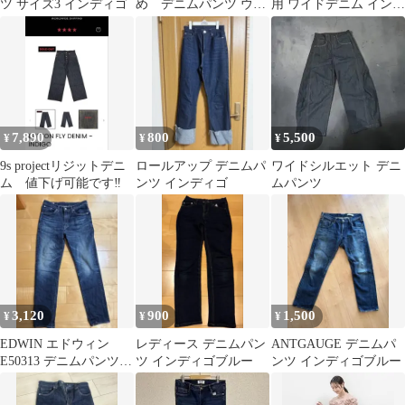
ツ サイズ3 インディゴ
め デニムパンツ ウエ
用 ワイドデニム インデ
ストゴム 百貨店購
ィゴブルー
入 大きいサイズ
7,890
800
5,500
¥
¥
¥
9s projectリジットデニ
ロールアップ デニムパ
ワイドシルエット デニ
ム 値下げ可能です‼️
ンツ インディゴ
ムパンツ
3,120
900
1,500
¥
¥
¥
EDWIN エドウィン
レディース デニムパン
ANTGAUGE デニムパ
E50313 デニムパンツ
ツ インディゴブルー
ンツ インディゴブルー
30インチ