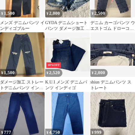
1,500
2,000
2,500
¥
¥
¥
メンズ デニムパンツ イ
GYDA デニムショート
デニム カーゴパンツ ウ
ンディゴブルー
パンツ ダメージ加工 S
エストゴム ドローコー
サイズ
ド付き
10%OFF
1,500
2,520
2,000
¥
¥
¥
ダメージ加工 ストレー
K.U.I メンズ デニムパ
shiun デニムパンツ ス
トデニムパンツ インデ
ンツ インディゴ
トレート
ィゴ
777
4,750
999
¥
¥
¥