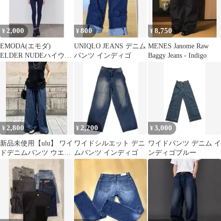
2,000
800
8,750
¥
¥
¥
EMODA(エモダ)
UNIQLO JEANS デニム
MENES Janome Raw
ELDER NUDEハイウエ
パンツ インディゴ
Baggy Jeans - Indigo
ストデニム サイズ0
2,800
2,200
3,000
¥
¥
¥
新品未使用【ulu】 ワイ
ワイドシルエット デニ
ワイドパンツ デニム イ
ドデニムパンツ ウエス
ムパンツ インディゴ
ンディゴブルー
トゴム インディゴ