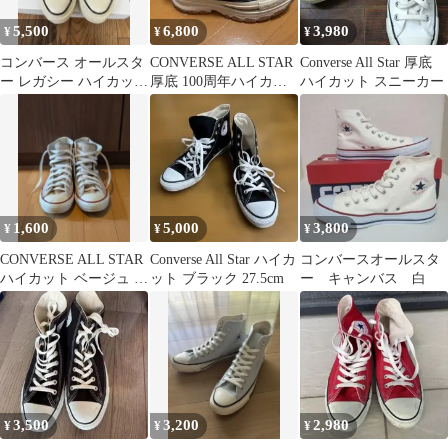
5,500
6,800
3,980
¥
¥
¥
コンバース オールスタ
CONVERSE ALL STAR
Converse All Star 厚底
ー レガシー ハイカット
厚底 100周年ハイカッ
ハイカット スニーカー
トウヤホリウチ26cm
ト ブラック
1,600
5,000
3,800
¥
¥
¥
CONVERSE ALL STAR
Converse All Star ハイカ
コンバースオールスタ
ハイカット ベージュ ス
ット ブラック 27.5cm
ー キャンバス 白
ニーカー
3,500
3,200
2,980
¥
¥
¥