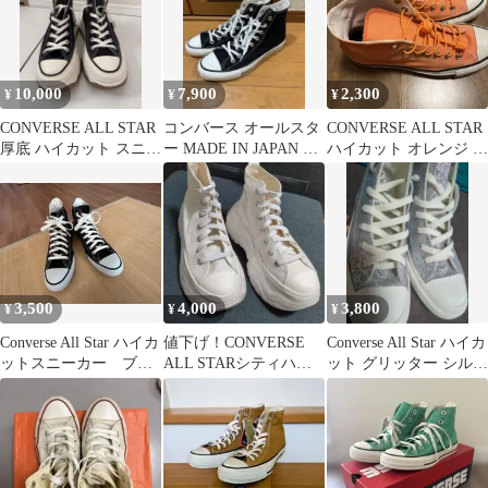
10,000
7,900
2,300
¥
¥
¥
CONVERSE ALL STAR
コンバース オールスタ
CONVERSE ALL STAR
厚底 ハイカット スニー
ー MADE IN JAPAN ハ
ハイカット オレンジ ス
カー
イカット
ニーカー
3,500
4,000
3,800
¥
¥
¥
Converse All Star ハイカ
値下げ！CONVERSE
Converse All Star ハイカ
ットスニーカー ブラ
ALL STARシティハイ
ット グリッター シルバ
ック 25.5cm
クHI ホワイト 23.5
ー