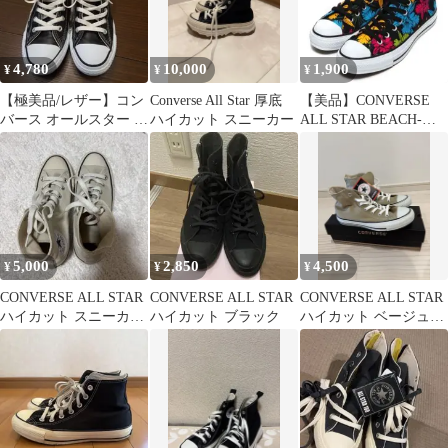
定番
4,780
10,000
1,900
¥
¥
¥
​【極美品/レザー】コン
Converse All Star 厚底
【美品】CONVERSE
バース オールスター ハ
ハイカット スニーカー
ALL STAR BEACH-
イカット ブラック
RESORT HI
23.5cm
5,000
2,850
4,500
¥
¥
¥
CONVERSE ALL STAR
CONVERSE ALL STAR
CONVERSE ALL STAR
ハイカット スニーカー
ハイカット ブラック
ハイカット ベージュ
ベージュ
24.5cm