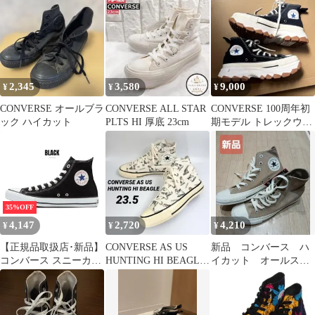
2,345
3,580
9,000
¥
¥
¥
CONVERSE オールブラ
CONVERSE ALL STAR
CONVERSE 100周年初
ック ハイカット
PLTS HI 厚底 23cm
期モデル トレックウエ
ーブ HI 厚底 ハイカッ
ト
35%OFF
4,147
2,720
4,210
¥
¥
¥
【正規品取扱店･新品】
CONVERSE AS US
新品 コンバース ハ
コンバース スニーカー
HUNTING HI BEAGLE
イカット オールスタ
メンズ レディース キャ
犬柄 23.5
ー ベージュ系 23.5
ンバス オールスター ハ
イカット converse
CANVAS ALL STAR HI