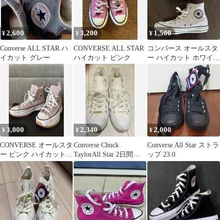
2,600
3,200
1,500
¥
¥
¥
Converse ALL STAR ハ
CONVERSE ALL STAR
コンバース オールスタ
イカット グレー
ハイカット ピンク
ー ハイカット ホワイト
（サイドジップ仕様）
3,000
2,340
2,000
¥
¥
¥
CONVERSE オールスタ
Converse Chuck
Converse All Star ストラ
ー ピンク ハイカット
TaylorAll Star 2日間限
ップ 23.0
韓国
定セール‼️