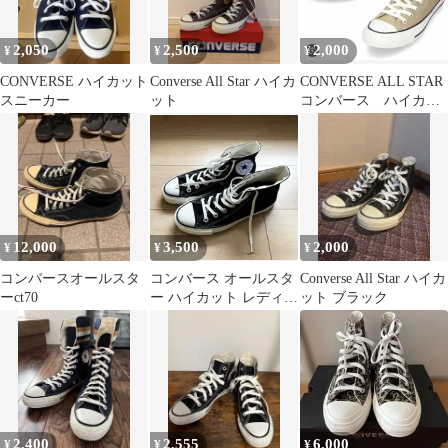
2,050
2,500
2,000
¥
¥
¥
CONVERSE ハイカット
Converse All Star ハイカ
CONVERSE ALL STAR
スニーカー
ット
コンバース ハイカッ
ト ベージュ 23cm
12,000
3,500
2,000
¥
¥
¥
コンバースオールスタ
コンバース オールスタ
Converse All Star ハイカ
ーct70
ー ハイカット レディー
ット ブラック
ス 黒 24cm
2,400
2,555
6,000
¥
¥
¥