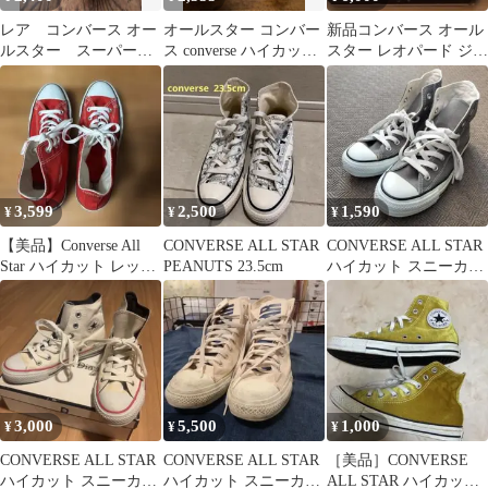
レア コンバース オー
オールスター コンバー
新品コンバース オール
ルスター スーパーハ
ス converse ハイカット
スター レオパード ジッ
イカット
ブラック 24.5cm
パー24.5cm
3,599
2,500
1,590
¥
¥
¥
【美品】Converse All
CONVERSE ALL STAR
CONVERSE ALL STAR
Star ハイカット レッド
PEANUTS 23.5cm
ハイカット スニーカー
スニーカー
グレー
3,000
5,500
1,000
¥
¥
¥
CONVERSE ALL STAR
CONVERSE ALL STAR
［美品］CONVERSE
ハイカット スニーカー
ハイカット スニーカー
ALL STAR ハイカット