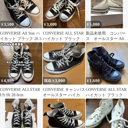
3,500
3,000
5,000
¥
¥
¥
CONVERSE All Star ハ
CONVERSE ALL STAR
新品未使用 コンバー
イカット ブラック 26.5
ハイカット ブラック ス
ス オールスター All
ニーカー
Star ハイカット
25.5cm
4,999
3,000
1,600
¥
現在 ¥
¥
CONVERSE ALLSTAR
CONVERSE キャンバス
CONVERSE ALL STAR
US Hi 28.0cm
オールスター ハイカッ
ハイカット ブラック
ト ブラック
25cm