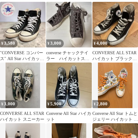
ホワイト
ホワイト 30cm
スニーカー・23.5
3,580
3,000
4,000
¥
¥
¥
"CONVERSE コンバー
converse チャックテイ
CONVERSE ALL STAR
ス" All Star ハイカット
ラー ハイカットスニ
ハイカット ブラック
ブラック 25.5
ーカー
26.5cm
3,000
5,900
2,800
¥
¥
¥
CONVERSE ALL STAR
Converse All Star ハイカ
Converse All Star トムと
ハイカット スニーカー
ット
ジェリー ハイカット ス
ニーカー