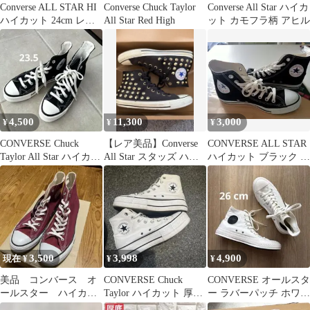
Converse ALL STAR HI
Converse Chuck Taylor
Converse All Star ハイカ
ハイカット 24cm レッ
All Star Red High
ット カモフラ柄 アヒル
ド
4,500
11,300
3,000
¥
¥
¥
CONVERSE Chuck
【レア美品】Converse
CONVERSE ALL STAR
Taylor All Star ハイカッ
All Star スタッズ ハイ
ハイカット ブラック 6
ト
カット コンバース
1/2 コンバース
3,500
3,998
4,900
現在 ¥
¥
¥
美品 コンバース オ
CONVERSE Chuck
CONVERSE オールスタ
ールスター ハイカッ
Taylor ハイカット 厚底
ー ラバーパッチ ホワイ
ト 27.5 マルーン
ホワイト
ト 26 cm