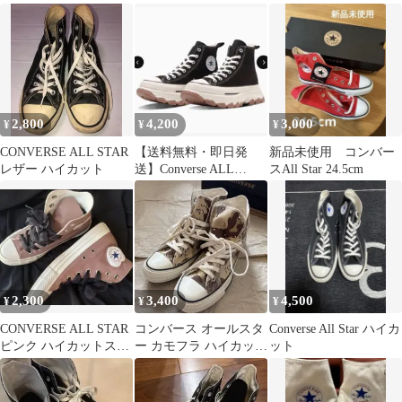
グリーン スニーカー
2,800
4,200
3,000
¥
¥
¥
CONVERSE ALL STAR
【送料無料・即日発
新品未使用 コンバー
レザー ハイカット
送】Converse ALL
スAll Star 24.5cm
STAR 厚底 ハイカット
2,300
3,400
4,500
¥
¥
¥
CONVERSE ALL STAR
コンバース オールスタ
Converse All Star ハイカ
ピンク ハイカットスニ
ー カモフラ ハイカット
ット
ーカー 24cm
スニーカー