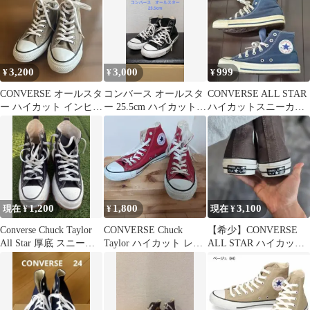
3,200
3,000
999
¥
¥
¥
CONVERSE オールスタ
コンバース オールスタ
CONVERSE ALL STAR
ー ハイカット インヒー
ー 25.5cm ハイカット
ハイカットスニーカー
ル HI ベージュ 24cm
ブラック
ネイビー 24cm
1,200
1,800
3,100
現在 ¥
¥
現在 ¥
Converse Chuck Taylor
CONVERSE Chuck
【希少】CONVERSE
All Star 厚底 スニーカ
Taylor ハイカット レッ
ALL STAR ハイカット
ー
ド
スニーカー ブラウン