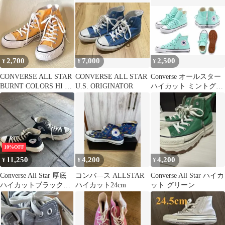
2,700
7,000
2,500
¥
¥
¥
CONVERSE ALL STAR
CONVERSE ALL STAR
Converse オールスター
BURNT COLORS HI オ
U.S. ORIGINATOR
ハイカット ミントグリ
レンジ
ーン 23.5cm
10%OFF
11,250
4,200
4,200
¥
¥
¥
Converse All Star 厚底
コンバ—ス ALLSTAR
Converse All Star ハイカ
ハイカットブラックス
ハイカット24cm
ット グリーン
ニーカー 27cm