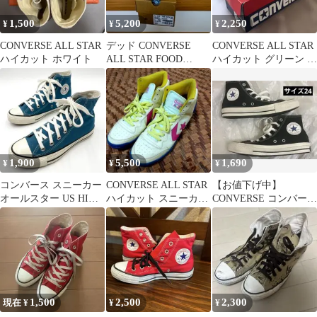
1,500
5,200
2,250
¥
¥
¥
CONVERSE ALL STAR
デッド CONVERSE
CONVERSE ALL STAR
ハイカット ホワイト
ALL STAR FOOD
ハイカット グリーン ス
TEXTILE HI
ニーカー
1,900
5,500
1,690
¥
¥
¥
コンバース スニーカー
CONVERSE ALL STAR
【お値下げ中】
オールスター US HI
ハイカット スニーカー
CONVERSE コンバース
23cm ブルー Y1817
マルチカラー
オールスターブラック
ハイカット
1,500
2,500
2,300
現在 ¥
¥
¥