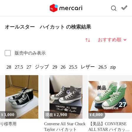
オールスター ハイカット の検索結果
並び替え
販売中のみ表示
ジップ
レザー
28
27.5
27
29
26
25.5
26.5
zip
3,000
2,900
4,000
¥
現在 ¥
¥
り様専用
Converse All Star Chuck
【美品】CONVERSE
Taylor ハイカット
ALL STAR ハイカット