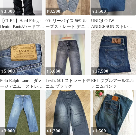
3,300
8,500
1,500
¥
¥
¥
【CLEL】Hard Fringe
00s リーバイス 569 ル
UNIQLO JW
Denim Pants/ハードフリ
ーズストレート デニム
ANDERSON ストレー
ンジデニム
パンツ W34 L32
トジーンズ
5,000
3,680
17,500
¥
¥
¥
Polo Ralph Lauren ダメ
Levi's 501 ストレートデ
RRL ダブルアールエル
ージデニム ストレー
ニム ブラック
デニムパンツ
ト
3,000
1,200
1,500
¥
¥
¥