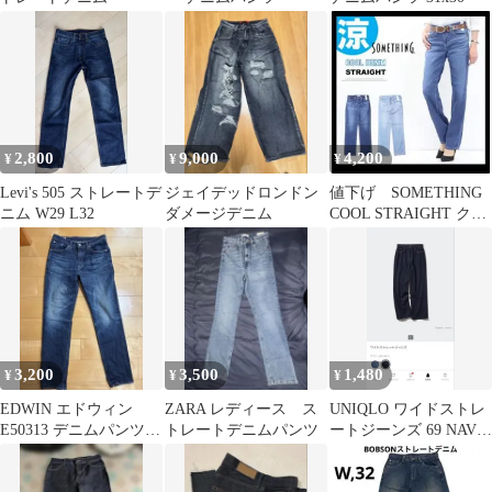
2,800
9,000
4,200
¥
¥
¥
Levi's 505 ストレートデ
ジェイデッドロンドン
値下げ SOMETHING
ニム W29 L32
ダメージデニム
COOL STRAIGHT クー
ルデニムSS03
3,200
3,500
1,480
¥
¥
¥
EDWIN エドウィン
ZARA レディース ス
UNIQLO ワイドストレ
E50313 デニムパンツ
トレートデニムパンツ
ートジーンズ 69 NAVY
30インチ
サイズ34