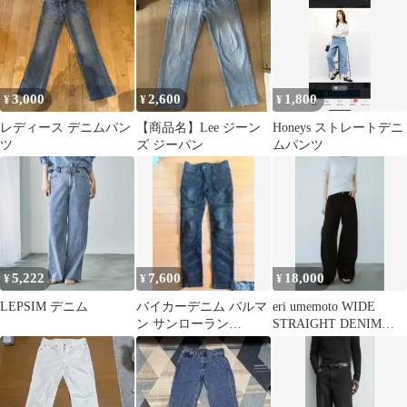
ーMサイズ
3,000
2,600
1,800
¥
¥
¥
レディース デニムパン
【商品名】Lee ジーン
Honeys ストレートデニ
ツ
ズ ジーパン
ムパンツ
5,222
7,600
18,000
¥
¥
¥
LEPSIM デニム
バイカーデニム バルマ
eri umemoto WIDE
ン サンローラン
STRAIGHT DENIM
hedislimane
PANTS