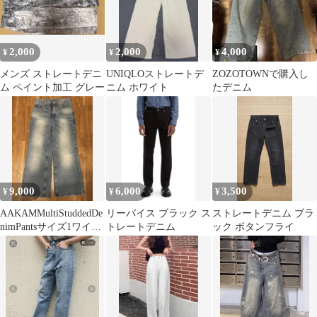
2,000
2,000
4,000
¥
¥
¥
メンズ ストレートデニ
UNIQLOストレートデ
ZOZOTOWNで購入し
ム ペイント加工 グレー
ニム ホワイト
たデニム
9,000
6,000
3,500
¥
¥
¥
AAKAMMultiStuddedDe
リーバイス ブラック ス
ストレートデニム ブラ
nimPantsサイズ1ワイド
トレートデニム
ック ボタンフライ
値下げ交渉○