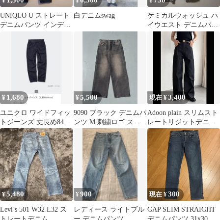
1,500
6,300
750
¥
¥
¥
UNIQLO U ストレート
白デニムswag
ケミカルウォッシュ ハ
デニムパンツ インディ
イウエスト デニムパン
ゴ
ツ
1,680
5,500
3,400
¥
¥
現在 ¥
ユニクロ ワイドフィッ
9090 ブラック デニムパ
Adoon plain スリムスト
トジーンズ 丈長め84セ
ンツ M 刺繍ロゴ スト
レートリジットデニム
ンチ
レート
パンツ
5,480
900
300
¥
¥
現在 ¥
Levi’s 501 W32 L32 ス
レディース ライトブル
GAP SLIM STRAIGHT
トレートデニム
ー デニムパンツ
デニムパンツ 31x30