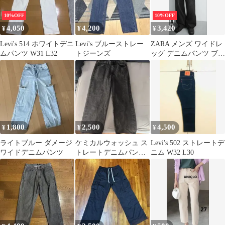
10%OFF
10%OFF
4,050
4,200
3,420
¥
¥
¥
Levi's 514 ホワイトデニ
Levi's ブルーストレー
ZARA メンズ ワイドレ
ムパンツ W31 L32
トジーンズ
ッグ デニムパンツ ブラ
ック
1,800
2,500
4,500
¥
¥
¥
ライトブルー ダメージ
ケミカルウォッシュ ス
Levi's 502 ストレートデ
ワイドデニムパンツ
トレートデニムパンツ
ニム W32 L30
ブラック