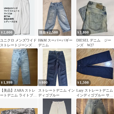
2,000
2,500
3,800
¥
現在 ¥
¥
ユニクロ メンズワイド
H&M スーパーバギー
DIESEL デニム ジー
ストレートジーンズ白
デニム
ンズ W27
オフホワイト綿100%
29サイズ
1,999
800
1,500
¥
¥
¥
【美品】ZARA ストレ
ストレートデニム イン
Lazy ストレートデニム
ートデニム ライトブル
ディゴブルー
インディゴブルー サイ
ー カットオフ
ズS