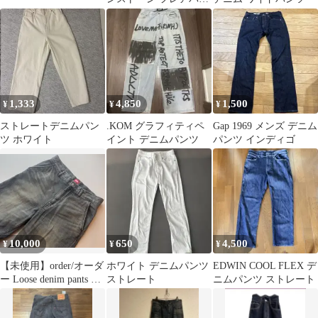
ツ ブラック サイズ61
1,333
4,850
1,500
¥
¥
¥
ストレートデニムパン
.KOM グラフィティペ
Gap 1969 メンズ デニム
ツ ホワイト
イント デニムパンツ
パンツ インディゴ
10,000
650
4,500
¥
¥
¥
【未使用】order/オーダ
ホワイト デニムパンツ
EDWIN COOL FLEX デ
ー Loose denim pants デ
ストレート
ニムパンツ ストレート
ニムパンツ