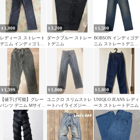
1,000
3,200
1,500
¥
¥
¥
レディース ストレート
ダークブルー ストレー
BOBSON インディゴデ
デニム インディゴ Lサ
トデニム
ニム ストレートデニム
イズ
古着
1,399
1,000
1,000
¥
¥
¥
【値下げ可能】グレー
ユニクロ スリムストレ
UNIQLO JEANS レディ
パンツ デニム Mサイズ
ートハイライズジーン
ース ストレートデニム
美品 Y2K
ズ（丈78.5cm）