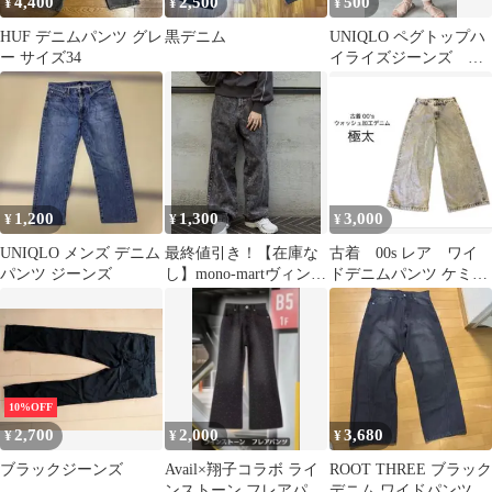
4,400
2,500
500
¥
¥
¥
HUF デニムパンツ グレ
黒デニム
UNIQLO ペグトップハ
ー サイズ34
イライズジーンズ ア
イボリー ホワイトデ
ニムパンツ
1,200
1,300
3,000
¥
¥
¥
UNIQLO メンズ デニム
最終値引き！【在庫な
古着 00s レア ワイ
パンツ ジーンズ
し】mono-martヴィンテ
ドデニムパンツ ケミカ
ージウォッシュデニム
ルウォッシュ
パンツ
10%OFF
2,700
2,000
3,680
¥
¥
¥
ブラックジーンズ
Avail×翔子コラボ ライ
ROOT THREE ブラック
ンストーン フレアパン
デニム ワイドパンツ