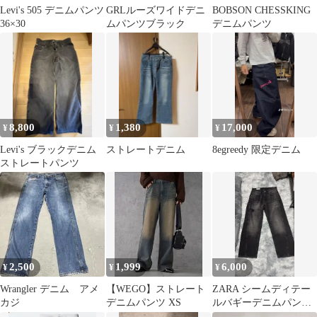
Levi's 505 デニムパンツ
GRLルーズワイドデニ
BOBSON CHESSKING
36×30
ムパンツブラック
デニムパンツ
8,800
1,380
17,000
¥
¥
¥
Levi's ブラックデニム
ストレートデニム
8egreedy 限定デニム
ストレートパンツ
2,500
1,999
6,000
¥
¥
¥
Wrangler デニム アメ
【WEGO】ストレート
ZARA シームディテー
カジ
デニムパンツ XS
ルバギーデニムパンツ
EU40(JP31)