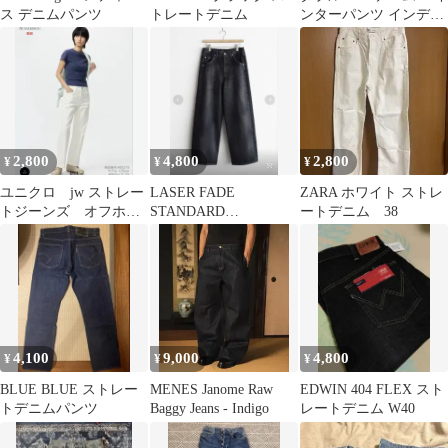
ス デニムパンツ
トレートデニム
ンターパンツ インディ
ゴ
2,800
4,800
2,800
¥
¥
¥
ユニクロ jw ストレー
LASER FADE
ZARA ホワイト ストレ
トジーンズ オフホワ
STANDARD
ートデニム 38
イト
STRAIGHT DENIM
4,100
9,000
4,800
¥
¥
¥
BLUE BLUE ストレー
MENES Janome Raw
EDWIN 404 FLEX スト
トデニムパンツ
Baggy Jeans - Indigo
レートデニム W40