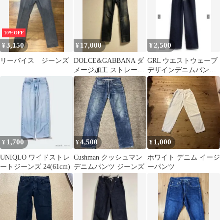
10%OFF
3,150
17,000
2,500
¥
¥
¥
リーバイス ジーンズ
DOLCE&GABBANA ダ
GRL ウエストウェーブ
メージ加工 ストレート
デザインデニムパンツ
デニム
新品未使用
1,700
4,500
1,000
¥
¥
¥
UNIQLO ワイドストレ
Cushman クッシュマン
ホワイト デニム イージ
ートジーンズ 24(61cm)
デニムパンツ ジーンズ
ーパンツ