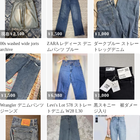
2,100
1,500
1,000
現在 ¥
¥
¥
00s washed wide jorts
ZARA レディース デニ
ダークブルー ストレー
archive
ムパンツ ブルー
トレッグデニム
1,500
6,980
1,000
¥
¥
¥
Wrangler デニムパンツ
Levi's Lot 578 ストレー
黒スキニー 裾ダメー
ジーンズ
トデニム W28 L30
ジ入り