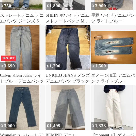
750
1,800
3,900
¥
¥
¥
ストレートデニム デニ
SHEIN ホワイトデニム
星柄 ワイドデニムパン
ムパンツ ジーンズ S
ストレートパンツ Mサ
ツ ライトブルー
イズ カジュアル
10%OFF
3,690
1,200
1,500
¥
¥
¥
Calvin Klein Jeans ライ
UNIQLO JEANS メンズ
ダメージ加工 デニムパ
トブルー デニムパンツ
デニムパンツ ブラック
ンツ ライトブルー
3,000
1,499
1,333
¥
¥
¥
Wrangler ストレートデ
REMIND デニム
【moment +】ダメージ