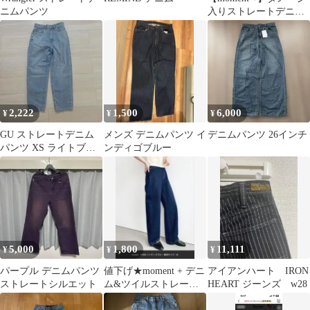
ニムパンツ
入りストレートデニ
ム Mサイズ
2,222
1,500
6,000
¥
¥
¥
GU ストレートデニム
メンズ デニムパンツ イ
デニムパンツ 26インチ
パンツ XS ライトブル
ンディゴブルー
ー
5,000
1,800
11,111
¥
¥
¥
パープル デニムパンツ
値下げ★moment + デニ
アイアンハート IRON
ストレートシルエット
ム&ツイルストレート
HEART ジーンズ w28
パンツインディゴブル