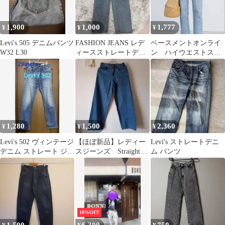
1,900
1,000
1,777
¥
¥
¥
Levi's 505 デニムパンツ
FASHION JEANS レデ
ベースメントオンライ
W32 L30
ィースストレートデニ
ン ハイウエストスト
ムパンツ
レートデニム M
1,280
1,500
2,360
¥
¥
¥
Levi's 502 ヴィンテージ
【ほぼ新品】レディー
Levi's ストレートデニ
デニム ストレート ジー
スジーンズ Straight
ム パンツ
ンズ
wide leg jeans
10%OFF