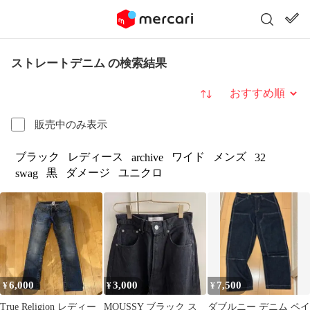
ストレートデニム の検索結果
並び替え
販売中のみ表示
ブラック
レディース
ワイド
メンズ
archive
32
黒
ダメージ
ユニクロ
swag
6,000
3,000
7,500
¥
¥
¥
True Religion レディー
MOUSSY ブラック ス
ダブルニー デニム ペイ