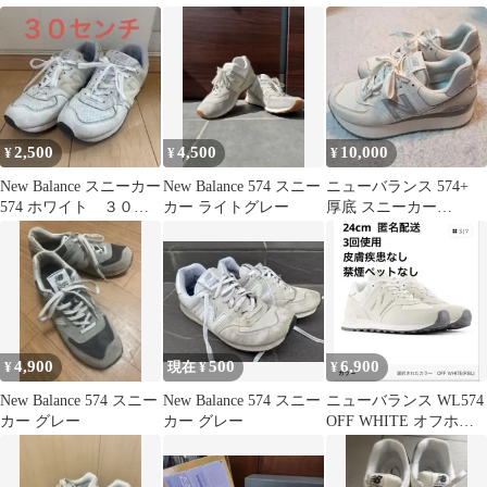
カー緑
ス 24
2,500
4,500
10,000
¥
¥
¥
New Balance スニーカー
New Balance 574 スニー
ニューバランス 574+
574 ホワイト ３０セ
カー ライトグレー
厚底 スニーカー
ンチ
WL574ZJP B 24cm
4,900
500
6,900
¥
現在 ¥
¥
New Balance 574 スニー
New Balance 574 スニー
ニューバランス WL574
カー グレー
カー グレー
OFF WHITE オフホワ
イト 24cm クリーム