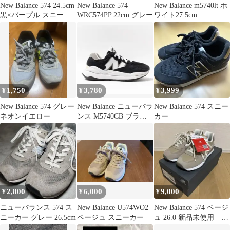
New Balance 574 24.5cm
New Balance 574
New Balance m5740lt ホ
黒×パープル スニーカ
WRC574PP 22cm グレー
ワイト27.5cm
ー
1,750
3,780
3,999
¥
¥
¥
New Balance 574 グレー
New Balance ニューバラ
New Balance 574 スニー
ネオンイエロー
ンス M5740CB ブラッ
カー
ク 24.0
2,800
6,000
9,000
¥
¥
¥
ニューバランス 574 ス
New Balance U574WO2
New Balance 574 ベージ
ニーカー グレー 26.5cm
ベージュ スニーカー
ュ 26.0 新品未使用 少
し値下げ