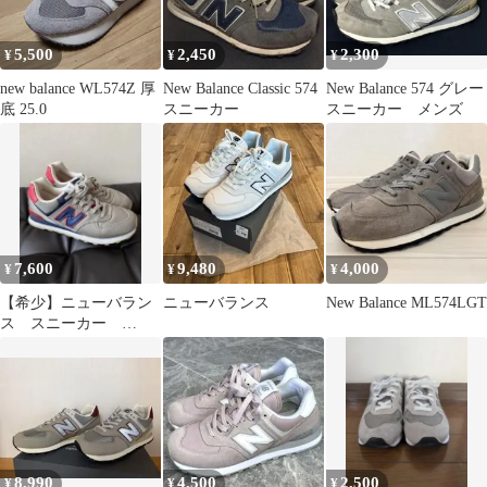
5,500
2,450
2,300
¥
¥
¥
new balance WL574Z 厚
New Balance Classic 574
New Balance 574 グレー
底 25.0
スニーカー
スニーカー メンズ
7,600
9,480
4,000
¥
¥
¥
【希少】ニューバラン
ニューバランス
New Balance ML574LGT
ス スニーカー
ML574PPG ２６セン
チ
8,990
4,500
2,500
¥
¥
¥