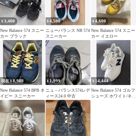
3,400
4,500
4,600
¥
¥
¥
New Balance 574 スニー
ニューバランス NB 574
New Balance 574 スニー
カー ブラック
スニーカー
カー イエロー
8,988
1,999
14,444
現在 ¥
¥
¥
New Balance 574 BPB ネ
ニュ－バランス574レデ
New Balance 574 ゴルフ
イビー スニーカー
ィース24.0 中古
シューズ ホワイト/ネイ
ビー⭐︎新品⭐︎メンズ