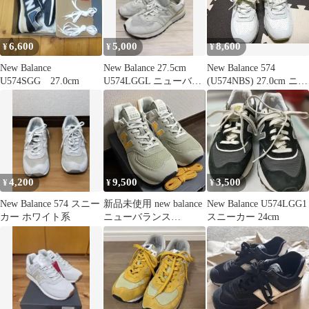
6,600
5,000
8,600
¥
¥
¥
New Balance
New Balance 27.5cm
New Balance 574
U574SGG 27.0cm
U574LGGL ニューバラ
(U574NBS) 27.0cm ニュ
ンス
ーバランス
4,200
9,500
3,500
¥
¥
¥
New Balance 574 スニー
新品未使用 new balance
New Balance U574LGG1
カー ホワイト系
ニューバランス
スニーカー 24cm
U574SCB 29cm