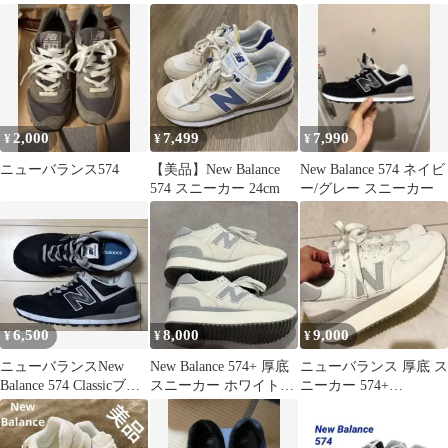
ー 新品未使用
2,000
7,499
7,990
¥
¥
¥
ニューバランス574
【美品】New Balance
New Balance 574 ネイビ
574 スニーカー 24cm
ー/グレー スニーカー
6,500
8,000
9,000
¥
¥
¥
ニューバランスNew
New Balance 574+ 厚底
ニューバランス 厚底 ス
Balance 574 Classicブラ
スニーカー ホワイト
ニーカー 574+
ック スニーカー
23.5センチ
WL574ZJP B オフホワ
イト