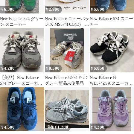
6,300
2,900
6,600
¥
¥
¥
New Balance 574 グリー
New Balance ニューバラ
New Balance 574 スニー
ン スニーカー
ンス MS574FCG(D)
カー
28cm
4,280
8,500
6,850
¥
¥
¥
【美品】New Balance
New Balance U574 YGD
New Balance B
574 グレー スニーカ
グレー 新品未使用品
WL574ZSA スニーカー
ー ニューバランス
ブラック/ホワイト厚底
4,500
1,200
4,300
¥
現在 ¥
¥