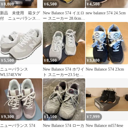
8,800
6,500
4,500
¥
¥
¥
新品 未使用 箱タグ
New Balance 574 イエロ
new balance 574 24.5cm
付 ニューバランス
ー スニーカー 28.0cm
U574 LIGHT
洗濯済
GRAY(OW2)
5,500
8,500
3,800
¥
¥
¥
ニューバランス
New Balance 574 ホワイ
New Balance 574 23cm
WL574EVW
ト スニーカー23.5セン
チ
9,300
1,500
7,999
¥
¥
¥
ニューバランス 574
New Balance 574 ローカ
New Balance ml574ese