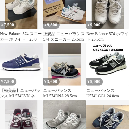
7,500
9,800
9,000
¥
¥
¥
New Balance 574 スニー
正規品 ニューバランス
New Balance 574 ホワイ
カー ホワイト 25.0
574 スニーカー 25.5cm
ト 25.5cm
7,500
3,600
5,000
¥
¥
¥
【極美品】ニューバラ
ニューバランス
ニューバランス
ンス ML574EVN ネイ
ML574DNA 28.5cm ネ
U574LGG1 24.0cm
ビー グレー スエード
イビー クラシック
25