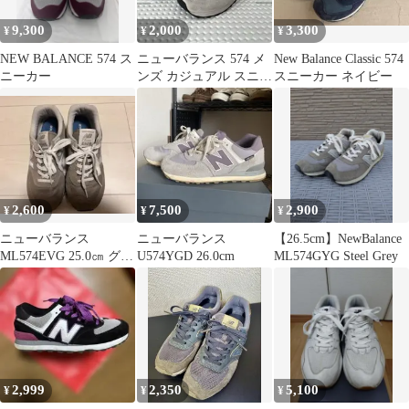
9,300
2,000
3,300
¥
¥
¥
NEW BALANCE 574 ス
ニューバランス 574 メ
New Balance Classic 574
ニーカー
ンズ カジュアル スニー
スニーカー ネイビー
カー ML574EGW-D
2,600
7,500
2,900
¥
¥
¥
ニューバランス
ニューバランス
【26.5cm】NewBalance
ML574EVG 25.0㎝ グレ
U574YGD 26.0cm
ML574GYG Steel Grey
ー
2,999
2,350
5,100
¥
¥
¥