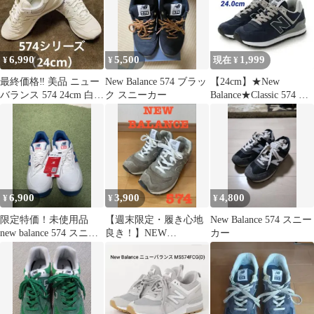
6,990
5,500
1,999
¥
¥
現在 ¥
最終価格‼️ 美品 ニュー
New Balance 574 ブラッ
【24cm】★New
バランス 574 24cm 白
ク スニーカー
Balance★Classic 574 ネ
即購入OK 限定カラー
イビー
6,900
3,900
4,800
¥
¥
¥
限定特価！未使用品
【週末限定・履き心地
New Balance 574 スニー
new balance 574 スニー
良き！】NEW
カー
カー ニューバランス
BALANCE 574 スニー
カー グレー