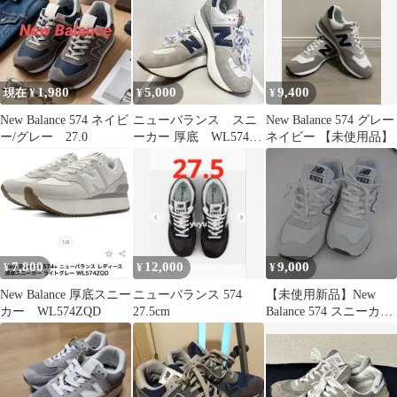
1,980
5,000
9,400
現在 ¥
¥
¥
New Balance 574 ネイビ
ニューバランス スニ
New Balance 574 グレー
ー/グレー 27.0
ーカー 厚底 WL574Z
ネイビー 【未使用品】
旧モデルスニーカー
22.5cm
7,800
12,000
9,000
¥
¥
¥
New Balance 厚底スニー
ニューバランス 574
【未使用新品】New
カー WL574ZQD
27.5cm
Balance 574 スニーカー
ホワイト 26cm