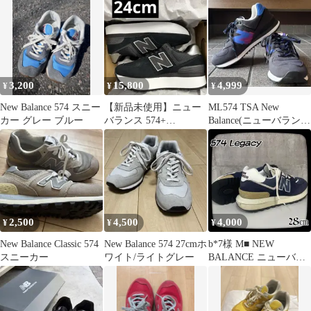
3,200
15,800
4,999
¥
¥
¥
New Balance 574 スニー
【新品未使用】ニュー
ML574 TSA New
カー グレー ブルー
バランス 574+
Balance(ニューバラン
WL574ZNJ 24cm
ス) 黒
2,500
4,500
4,000
¥
¥
¥
New Balance Classic 574
New Balance 574 27cmホ
b*7様 M■ NEW
スニーカー
ワイト/ライトグレー
BALANCE ニューバラ
ンス 574Legacy スニ