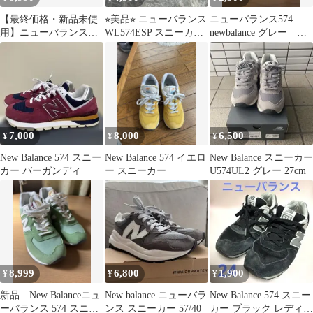
【最終価格・新品未使
⭐︎美品⭐︎ ニューバランス
ニューバランス574
用】ニューバランス
WL574ESP スニーカ
newbalance グレー
574 スニーカー ベージ
ー シューズ ピンク
23.0cm
ュ 26cm
7,000
8,000
6,500
¥
¥
¥
New Balance 574 スニー
New Balance 574 イエロ
New Balance スニーカー
カー バーガンディ
ー スニーカー
U574UL2 グレー 27cm
8,999
6,800
1,900
¥
¥
¥
新品 New Balanceニュ
New balance ニューバラ
New Balance 574 スニー
ーバランス 574 スニー
ンス スニーカー 57/40
カー ブラック レディー