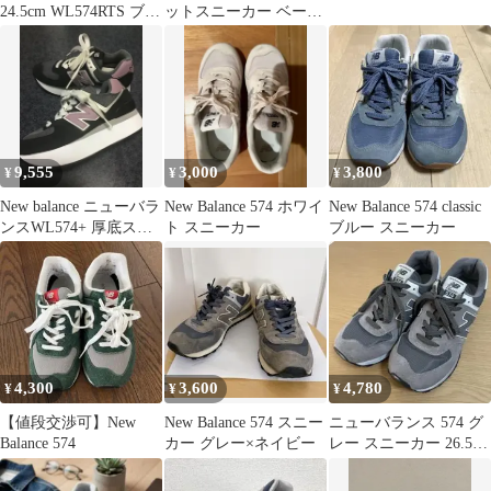
24.5cm WL574RTS ブラ
ットスニーカー ベージ
ウン
ュ
9,555
3,000
3,800
¥
¥
¥
New balance ニューバラ
New Balance 574 ホワイ
New Balance 574 classic
ンスWL574+ 厚底スニ
ト スニーカー
ブルー スニーカー
ーカー22:5
4,300
3,600
4,780
¥
¥
¥
【値段交渉可】New
New Balance 574 スニー
ニューバランス 574 グ
Balance 574
カー グレー×ネイビー
レー スニーカー 26.5cm
(US 8.5)箱なし