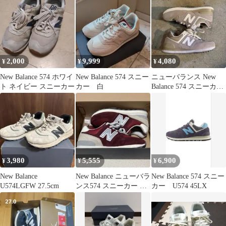
2,000
9,999
4,080
¥
¥
¥
New Balance 574 ホワイ
New Balance 574 スニー
ニューバランス New
ト ネイビー スニーカー
カー 白
Balance 574 スニーカー
23.5cm
3,980
5,555
6,900
¥
¥
¥
New Balance
New Balance ニューバラ
New Balance 574 スニー
U574LGFW 27.5cm
ンス574 スニーカー ワ
カー U574 45LX
インレッド