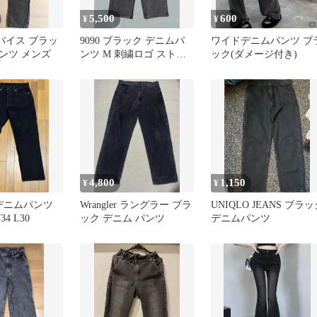
5,500
600
¥
¥
リーバイス ブラッ
9090 ブラック デニムパ
ワイドデニムパンツ ブ
ンツ メンズ
ンツ M 刺繍ロゴ ストレ
ック(ダメージ付き)
ート
4,800
1,150
¥
¥
50 デニムパンツ
Wrangler ラングラー ブラ
UNIQLO JEANS ブラ
4 L30
ック デニム パンツ
デニムパンツ