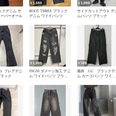
3,680
1,000
¥
¥
ックデニム サ
ROOT THREE ブラック
サイドカットアウト デ
オーバーオール
デニム ワイドパンツ
ムパンツ ブラック
1,000
500
¥
¥
ト フレアデニ
INGNI ダメージ加工 デニ
最終 GU ブラックデ
ブラック
ム ワイドパンツ ブラッ
ム カーゴパンツ ワイド
ク
パンツ Sサイズ