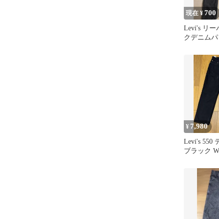
700
現在 ¥
Levi's 
クデニムパ
7,980
¥
Levi's 5
ブラック W3