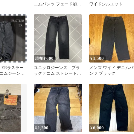
ニムパンツ フェード加工
ワイドシルエット
バレルシルエット Y2K
0
600
1,500
現在 ¥
¥
STLERラスラー
ユニクロジーンズ ブラ
メンズ ワイド デニムパ
ニムジーンズ
ックデニム ストレートシ
ンツ ブラック
ルエット
1,200
6,000
¥
¥