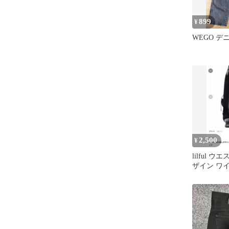
899
¥
WEGO デ
2,500
¥
lilful 
ザイン ワ
ツ ブラッ