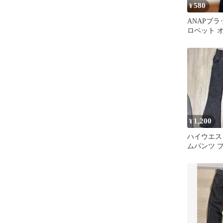
580
¥
ANAPブラ
ロペット 
1,200
¥
ハイウエス
ムパンツ 