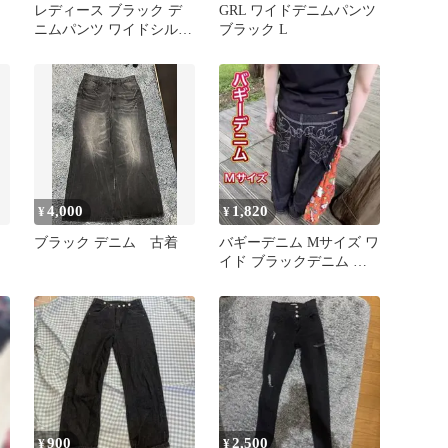
レディース ブラック デ
GRL ワイドデニムパンツ
ニムパンツ ワイドシルエ
ブラック L
ット Lサイズ
4,000
1,820
¥
¥
ブラック デニム 古着
バギーデニム Mサイズ ワ
イド ブラックデニム オ
シャレ カジュアル
900
2,500
¥
¥