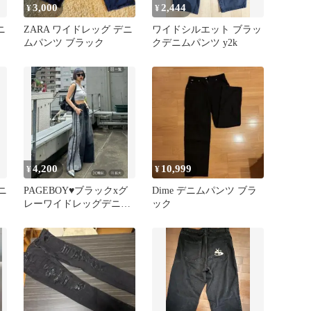
3,000
2,444
¥
¥
ニ
ZARA ワイドレッグ デニ
ワイドシルエット ブラッ
ムパンツ ブラック
クデニムパンツ y2k
4,200
10,999
¥
¥
ニ
PAGEBOY♥️ブラックxグ
Dime デニムパンツ ブラ
レーワイドレッグデニム
ック
パンツ