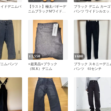
ワイドデニムパ
【ラスト】極太バギーデ
ブラック デニム カーゴ
ニムブラックMワイドパ
パンツ ワイドシルエッ
ンツ 韓国 ストリート
S
Y2K メンズ
1,550
600
¥
¥
デニムパンツ
⭐️超美品⭐️ブラック
ブラック スキニーデニ
（BLK）デニム
パンツ 61センチ