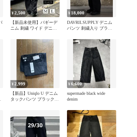
2,500
18,000
¥
¥
パ
【新品未使用】バギーデ
DAVRILSUPPLY デニム
ニム 刺繍 ワイド デニム
パンツ 刺繍入り ブラッ
ブラック パンツ Y2K
ク
2,999
6,600
¥
¥
【新品】Uniqlo U デニム
supermade black wide
加
タックパンツ ブラック
denim
ク
30インチ