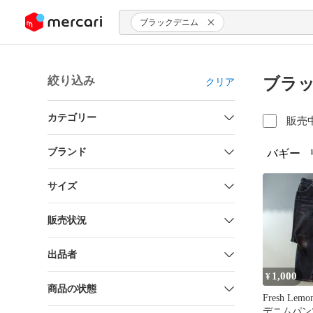
ンツにスキップ
ブラックデニム
絞り込み
ブラッ
クリア
カテゴリー
販売
ブランド
バギー
サイズ
販売状況
出品者
1,000
¥
商品の状態
Fresh Lem
デニムパン