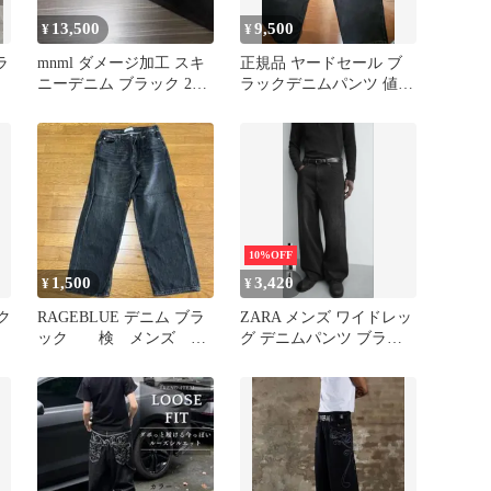
13,500
9,500
¥
¥
ラ
mnml ダメージ加工 スキ
正規品 ヤードセール ブ
ニーデニム ブラック 29
ラックデニムパンツ 値下
インチ
げ可
10%OFF
1,500
3,420
¥
¥
ック
RAGEBLUE デニム ブラ
ZARA メンズ ワイドレッ
ック 検 メンズ デ
グ デニムパンツ ブラッ
ニム ストレート
ク