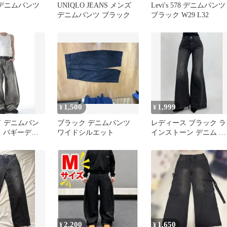
】 デニムパンツ
UNIQLO JEANS メンズ
Levi's 578 デニムパンツ
デニムパンツ ブラック
ブラック W29 L32
1,500
1,999
¥
¥
イド デニムパン
ブラック デニムパンツ
レディース ブラック ラ
ク バギーデニ
ワイドシルエット
インストーン デニム ワ
ト加工 ストリ
イドパンツ
2,200
1,650
¥
¥