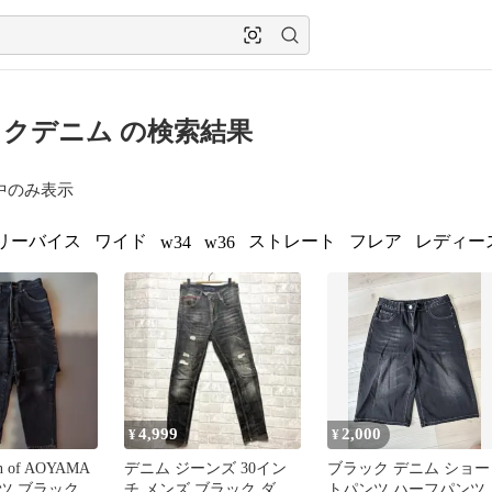
クデニム の検索結果
中のみ表示
リーバイス
ワイド
ストレート
フレア
レディー
w34
w36
4,999
2,000
¥
¥
on of AOYAMA
デニム ジーンズ 30イン
ブラック デニム ショー
ツ ブラック
チ メンズ ブラック ダメ
トパンツ ハーフパンツ