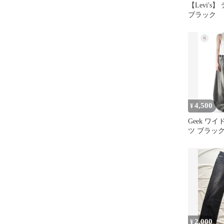
【Levi's
ブラック
4,500
¥
Geek ワ
ツ ブラッ
ム ペイン
ート
2,000
¥