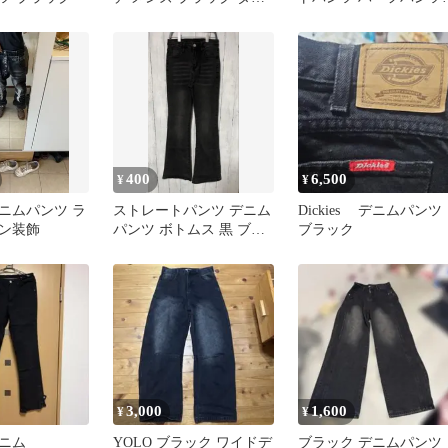
ージ リメイク ステッチ
ジョーツ
400
6,500
¥
¥
ニムパンツ ラ
ストレートパンツ デニム
Dickies デニムパン
ン装飾
パンツ ボトムス 黒 ブラ
ブラック
ック ストレッチデニム
3,000
1,600
¥
¥
ニム
YOLO ブラック ワイドデ
ブラック デニムパンツ