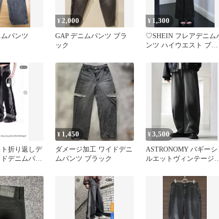
2,000
1,300
¥
¥
ニムパンツ
GAP デニムパンツ ブラ
♡SHEIN フレアデニム
ック
ンツ ハイウエスト ブラ
ック Mサイズ 黒♡
1,450
3,500
¥
¥
ウエスト折り返しデ
ダメージ加工 ワイドデニ
ASTRONOMY バギーシ
イドデニムパン
ムパンツ ブラック
ルエットヴィンテージ
ク Sサイズ
工カーブデニム ブラッ
S