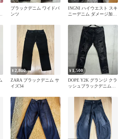
ブラックデニム ワイドパ
INGNI ハイウエスト スキ
ト
ンツ
ニーデニム ダメージ加工
ブラック
2,800
1,500
¥
¥
ム
ZARA ブラックデニム サ
DOPE Y2K グランジ クラ
イズ34
ッシュブラックデニムパ
ンツ ダメージデニム