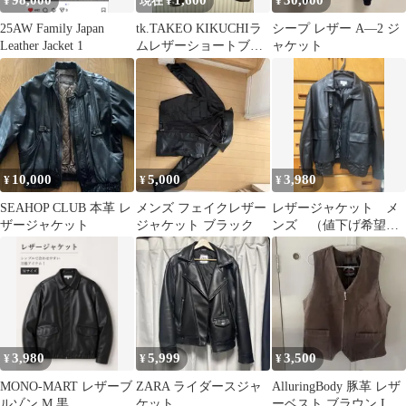
98,000
1,600
30,000
¥
現在 ¥
¥
25AW Family Japan
tk.TAKEO KIKUCHIラ
シープ レザー A―2 ジ
Leather Jacket 1
ムレザーショートブル
ャケット
ゾン
10,000
5,000
3,980
¥
¥
¥
SEAHOP CLUB 本革 レ
メンズ フェイクレザー
レザージャケット メ
ザージャケット
ジャケット ブラック
ンズ （値下げ希望
可‼️）
3,980
5,999
3,500
¥
¥
¥
MONO-MART レザーブ
ZARA ライダースジャ
AlluringBody 豚革 レザ
ルゾン M 黒
ケット
ーベスト ブラウン Lサ