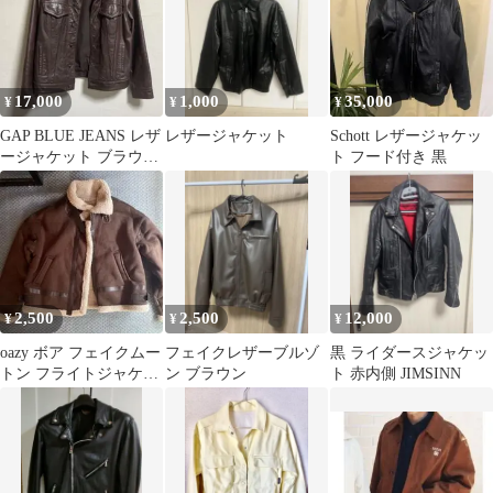
17,000
1,000
35,000
¥
¥
¥
GAP BLUE JEANS レザ
レザージャケット
Schott レザージャケッ
ージャケット ブラウン
ト フード付き 黒
S/P
2,500
2,500
12,000
¥
¥
¥
oazy ボア フェイクムー
フェイクレザーブルゾ
黒 ライダースジャケッ
トン フライトジャケッ
ン ブラウン
ト 赤内側 JIMSINN
ト ブラウン