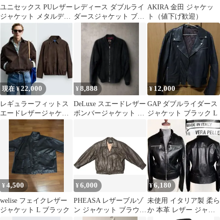
ユニセックス PUレザー
レディース ダブルライ
AKIRA 金田 ジャケッ
ジャケット メタルデザ
ダースジャケット ブラ
ト（値下げ歓迎）
イン XL 新品未使用
ック
22,000
8,888
12,000
現在 ¥
¥
¥
レギュラーフィットス
DeLuxe スエードレザー
GAP ダブルライダース
エードレザージャケッ
ボンバージャケット ブ
ジャケット ブラック L
ト AARON LEVINE
ラック LL
ZARA
4,500
6,000
6,180
¥
¥
¥
welise フェイクレザー
PHEASA レザーブルゾ
未使用 イタリア製 柔ら
ジャケット L ブラック
ン ジャケット ブラウン
か 本革 レザー ジャケ
M
ット 新品 保管 ライダ