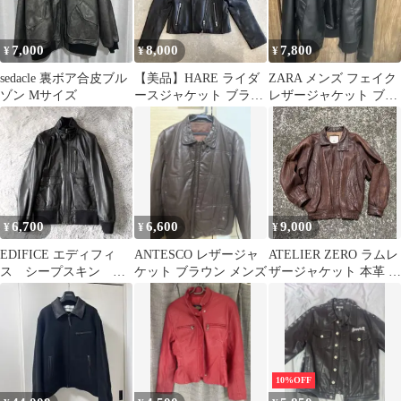
7,000
8,000
7,800
¥
¥
¥
sedacle 裏ボア合皮ブル
【美品】HARE ライダ
ZARA メンズ フェイク
ゾン Mサイズ
ースジャケット ブラッ
レザージャケット ブラ
ク
ック M
6,700
6,600
9,000
¥
¥
¥
EDIFICE エディフィ
ANTESCO レザージャ
ATELIER ZERO ラムレ
ス シープスキン ラ
ケット ブラウン メンズ
ザージャケット 本革 ブ
イダース レザージャ
ラウン LL
ケット 38
10%OFF