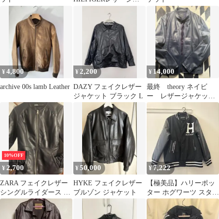
ケット 黒 サイズM
4,800
2,200
14,000
¥
¥
¥
archive 00s lamb Leather
DAZY フェイクレザー
最終 theory ネイビ
ジャケット ブラック L
ー レザージャケッ
ト 羊革 Lサイズ
10%OFF
2,700
50,000
7,222
¥
¥
¥
ZARA フェイクレザー
HYKE フェイクレザー
【極美品】ハリーポッ
シングルライダース ジ
ブルゾン ジャケット
ター ホグワーツ スタジ
ャケット ブラック S
ャン Lサイズ 原宿マホ
ウドコロ購入