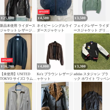
10%OFF
25,000
4,500
3,500
¥
¥
¥
新品未使用 ライダース
ネイビー シングルライ
フェイクレザー ライダ
ジャケット レザージャ
ダースジャケット
ースジャケット グリー
ケット 本革牛革 皮ジャ
ン
ン ブルゾン
10%OFF
16,200
4,000
3,300
¥
¥
¥
【未使用】UNITED
Ko'z ブラウン レザージ
adidas スタジャン ブラ
TOKYO サイズ2 ラムレ
ャケット
ック ホワイト ワッペン
ザー シングルライダー
ス