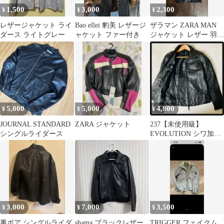
1,500
3,000
2,300
¥
¥
¥
レザージャケット ライ
Bao ellei 豹美 レザージ
ザラマン ZARA MAN
ダース ライトグレー
ャケット ファー付き
ジャケット レザー 羽織
り フルジップ 茶色 M
5,000
5,000
4,800
¥
¥
¥
JOURNAL STANDARD
ZARA ジャケット
237【未使用級】
シングルライダース
EVOLUTION シワ加工
レザージャケット L本
革ブラック
3,000
7,000
3,500
¥
¥
¥
裏ボア シングルライダ
shama ブラックレザー
TRIGGER フェイクム