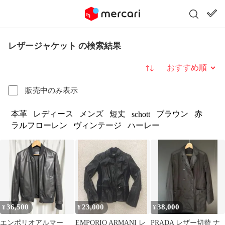
レザージャケット の検索結果
並び替え
販売中のみ表示
本革
レディース
メンズ
短丈
ブラウン
赤
schott
ラルフローレン
ヴィンテージ
ハーレー
36,500
23,000
38,000
¥
¥
¥
エンポリオアルマー
EMPORIO ARMANI レ
PRADA レザー切替 ナ