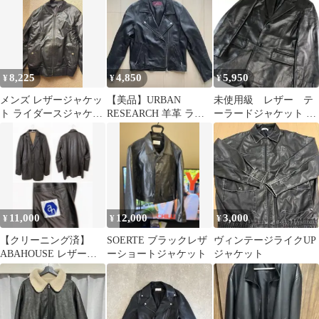
ケット ブラック M
8,225
4,850
5,950
¥
¥
¥
メンズ レザージャケッ
【美品】URBAN
未使用級 レザー テ
ト ライダースジャケッ
RESEARCH 羊革 ライ
ーラードジャケット シ
ト コート 本革 防寒 M
ダースジャケット 36
ングル 2B ラムレザ
サイズ
ー シープスキン
11,000
12,000
3,000
¥
¥
¥
【クリーニング済】
SOERTE ブラックレザ
ヴィンテージライクUP
ABAHOUSE レザージ
ーショートジャケット
ジャケット
ャケット ハーフコート