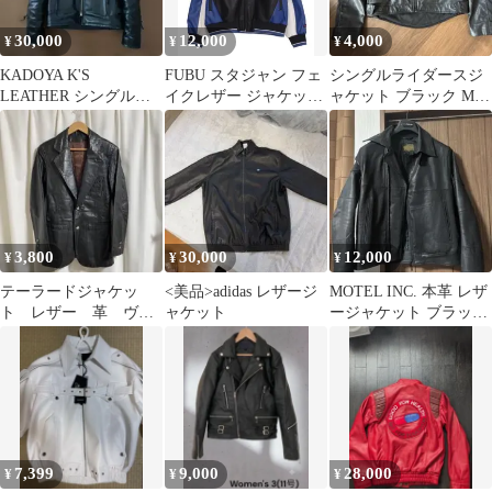
30,000
12,000
4,000
¥
¥
¥
KADOYA K'S
FUBU スタジャン フェ
シングルライダースジ
LEATHER シングルラ
イクレザー ジャケット
ャケット ブラック Mサ
イダース Mサイズ
05
イズ
3,800
30,000
12,000
¥
¥
¥
テーラードジャケッ
<美品>adidas レザージ
MOTEL INC. 本革 レザ
ト レザー 革 ヴィ
ャケット
ージャケット ブラッ
ンテージ JJ
ク 希少
7,399
9,000
28,000
¥
¥
¥