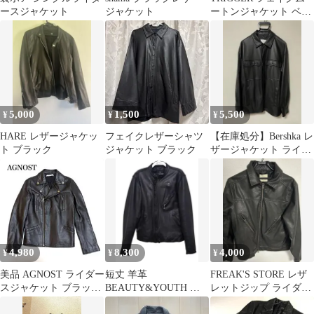
ースジャケット
ジャケット
ートンジャケット ベー
ジュ M
5,000
1,500
5,500
¥
¥
¥
HARE レザージャケッ
フェイクレザーシャツ
【在庫処分】Bershka レ
ト ブラック
ジャケット ブラック
ザージャケット ライダ
ース アウター
4,980
8,300
4,000
¥
¥
¥
美品 AGNOST ライダー
短丈 羊革
FREAK'S STORE レザ
スジャケット ブラック
BEAUTY&YOUTH シ
レットジップ ライダー
ラムレザー 羊革38 Y2K
ングルライダースジャ
スジャケット