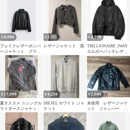
ース 秋
6,000
2,111
4,999
¥
¥
¥
フェイクレザーボンバ
レザージャケット 黒
TRILLIONAIRE 2WAY
ージャケット ブラッ
エルボーパッチレザー
ク
フードジャケット
17,000
4,250
1,600
¥
¥
¥
夏オススメ ☆シングル
DIESEL ホワイト ジャ
未使用 レザージャケ
ライダースジャケット
ケット
ット ジャンパー
☆ サイズ44 パンチ
黒 ブラック
ングレザー