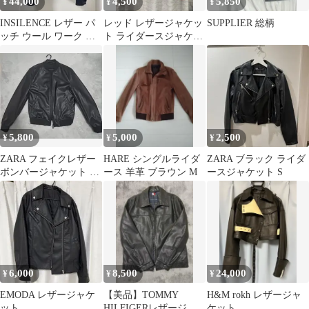
44,000
4,500
5,850
¥
¥
¥
INSILENCE レザー パ
レッド レザージャケッ
SUPPLIER 総柄
ッチ ウール ワーク ジ
ト ライダースジャケッ
ャケット INK GREY
ト
5,800
5,000
2,500
¥
¥
¥
ZARA フェイクレザー
HARE シングルライダ
ZARA ブラック ライダ
ボンバージャケット ブ
ース 羊革 ブラウン M
ースジャケット S
ラック
6,000
8,500
24,000
¥
¥
¥
EMODA レザージャケ
【美品】TOMMY
H&M rokh レザージャ
ット
HILFIGERレザージャ
ケット