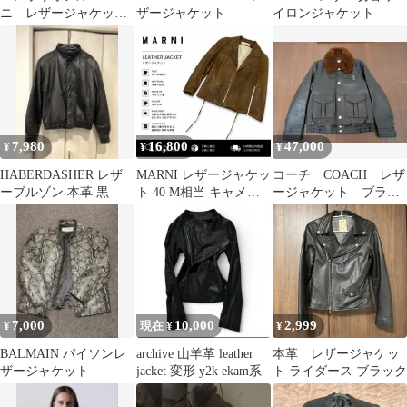
ニ レザージャケッ
ザージャケット
イロンジャケット
ト 羊革
7,980
16,800
47,000
¥
¥
¥
HABERDASHER レザ
MARNI レザージャケッ
コーチ COACH レザ
ーブルゾン 本革 黒
ト 40 M相当 キャメル
ージャケット ブラッ
本革100% レディース
ク L
7,000
10,000
2,999
¥
現在 ¥
¥
BALMAIN パイソンレ
archive 山羊革 leather
本革 レザージャケッ
ザージャケット
jacket 変形 y2k ekam系
ト ライダース ブラック