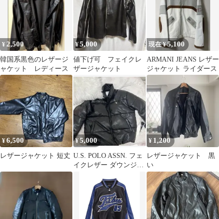
2,500
5,000
5,100
¥
¥
現在 ¥
韓国系黒色のレザージ
値下げ可 フェイクレ
ARMANI JEANS レザー
ャケット レディース
ザージャケット
ジャケット ライダース
6,500
5,000
1,200
¥
¥
¥
レザージャケット 短丈
U.S. POLO ASSN. フェ
レザージャケット 黒
イクレザー ダウンジャ
い
ケット ブラック