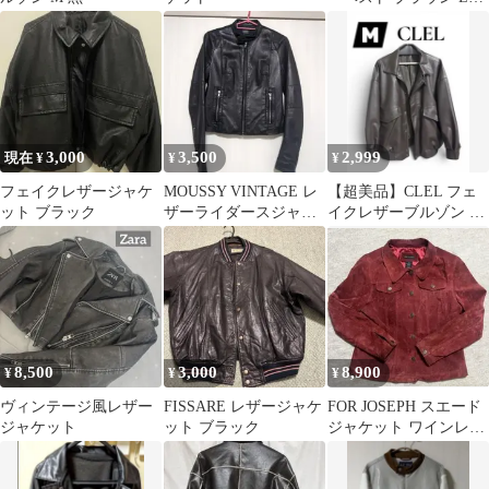
イズ
3,000
3,500
2,999
現在 ¥
¥
¥
フェイクレザージャケ
MOUSSY VINTAGE レ
【超美品】CLEL フェ
ット ブラック
ザーライダースジャケ
イクレザーブルゾン ブ
ット 黒
ラウン M
8,500
3,000
8,900
¥
¥
¥
ヴィンテージ風レザー
FISSARE レザージャケ
FOR JOSEPH スエード
ジャケット
ット ブラック
ジャケット ワインレッ
ド