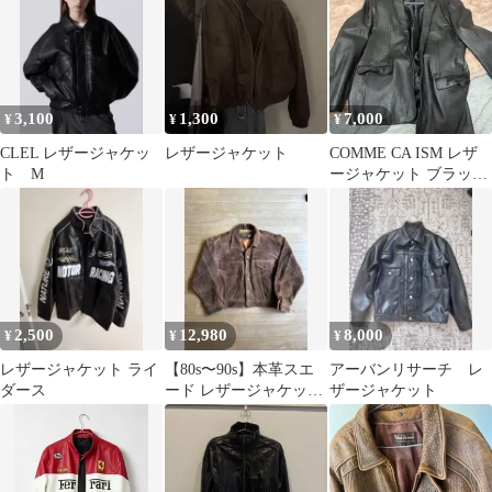
3,100
1,300
7,000
¥
¥
¥
CLEL レザージャケッ
レザージャケット
COMME CA ISM レザ
ト M
ージャケット ブラック
Lサイズ
2,500
12,980
8,000
¥
¥
¥
レザージャケット ライ
【80s〜90s】本革スエ
アーバンリサーチ レ
ダース
ード レザージャケット
ザージャケット
3rd型 短丈 バイカー ボ
ロ