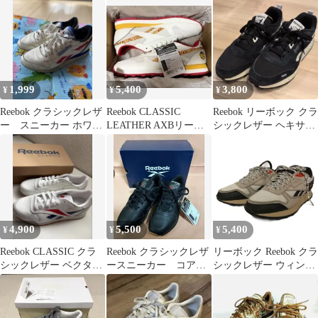
ック
1,999
5,400
3,800
¥
¥
¥
Reebok クラシックレザ
Reebok CLASSIC
Reebok リーボック クラ
ー スニーカー ホワイ
LEATHER AXBリーボ
シックレザー ヘキサラ
ト 23.5cm
ック クラシックレザー
イト プラス 27.5cm
4,900
5,500
5,400
¥
¥
¥
Reebok CLASSIC クラ
Reebok クラシックレザ
リーボック Reebok クラ
シックレザー ベクター
ースニーカー コアブ
シックレザー ウィンタ
23.0cm
ラック 24㎝ 箱あ
ーライズド スニーカー
り 未使用
シューズ 24㎝ ペールグ
レー 100201047