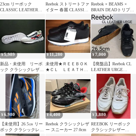
23cm リーボック
Reebok ストリートファ
Reebok × BEAMS ×
CLASSIC LEATHER
イター 春麗 CLASSIC
BRAIN DEADトリプル
1983 VINTAGE
26.5cm 未使用
コラボ スニーカー
5,989
11,280
7,000
¥
¥
¥
新品・未使用 リーボ
未使用★ＲＥＥＢＯＫ
【廃盤品】Reebok CL
ック クラシックレザー
★ＣＬ ＬＥＡＴＨＥ
LEATHER URGE
レガシー AZ 26.5cm
Ｒ ＳＦ★Ｖ６７８５
CN2178 レザー 黒
９★黒★２７ｃｍ
6,980
4,400
3,880
¥
¥
¥
【未使用】26.5㎝ リー
Reebok クラシックレザ
REEBOK リーボック
ボック クラシックレザ
ー スニーカー 27.0cm
クラシックレザー
ー スニーカー コアブラ
BD1905 28cm