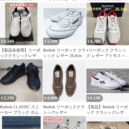
ンズレザースニーカー
クラシックレザー
107421 100008789 フッ
トウェアホワイト
4,500
3,500
4,380
¥
¥
¥
【新品未使用】リーボ
Reebok リーボック クラ
⭐︎リーボック クラシッ
ッククラシックレザー
シック レザー 26,0cm
ク レザー アトモス ×
スニーカー22.5cm
ベビースター 定価
13200円
2,200
4,000
6,190
¥
¥
¥
Reebok CLASSIC スニ
Reebok リーボッククラ
【美品】Reebok リーボ
ーカー ブラック ガムソ
シックレザー
ック クラシックレザー
ール 23.5cm
ホワイト