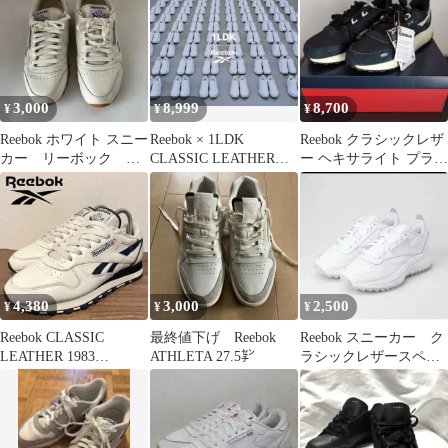
3,000
8,999
8,700
¥
¥
¥
Reebok ホワイト スニー
Reebok × 1LDK
Reebok クラシックレザ
カー リーボック ク
CLASSIC LEATHERク
ー ヘキサライト プラス
ラシックレザー ガム
ラシックレザー
（コアブラック）26cm
ソール
4,380
3,000
2,500
¥
¥
¥
Reebok CLASSIC
最終値下げ Reebok
Reebok スニーカー ク
LEATHER 1983
ATHLETA 27.5㌢
ラシックレザースペシ
VINTAGEリーボック
ャルエクストラ24.5cm