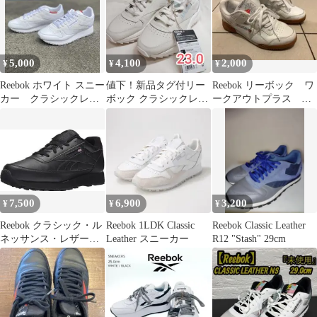
5,000
4,100
2,000
¥
¥
¥
Reebok ホワイト スニー
値下！新品タグ付リー
Reebok リーボック ワ
カー クラシックレザ
ボック クラシックレザ
ークアウトプラス ス
ー
ー SP エクストラ23cm
ニーカー
厚底 白
7,500
6,900
3,200
¥
¥
¥
Reebok クラシック・ル
Reebok 1LDK Classic
Reebok Classic Leather
ネッサンス・レザース
Leather スニーカー
R12 "Stash" 29cm
ニーカー