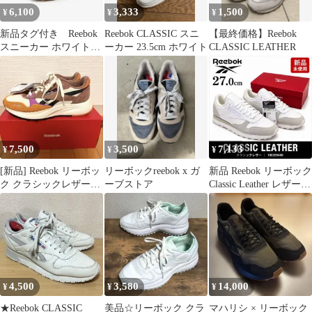
6,100
3,333
1,500
¥
¥
¥
新品タグ付き Reebok
Reebok CLASSIC スニ
【最終価格】Reebok
スニーカー ホワイトク
ーカー 23.5cm ホワイト
CLASSIC LEATHER
ラシックレザー
24.5cm
7,500
3,500
7,133
¥
¥
¥
[新品] Reebok リーボッ
リーボックreebok x ガ
新品 Reebok リーボック
ク クラシックレザー
ーブストア
Classic Leather レザー
2400 24cm
27cm
4,500
3,580
14,000
¥
¥
¥
★Reebok CLASSIC
美品☆リーボック クラ
マハリシ × リーボック