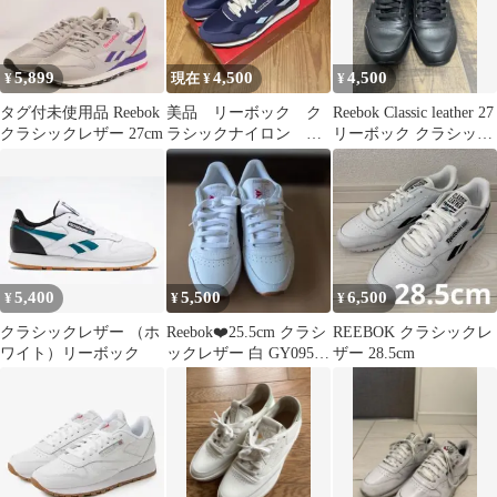
5,899
4,500
4,500
¥
現在 ¥
¥
タグ付未使用品 Reebok
美品 リーボック ク
Reebok Classic leather 27
クラシックレザー 27cm
ラシックナイロン ス
リーボック クラシック
ニーカー ネイビー
レザー
27.5
5,400
5,500
6,500
¥
¥
¥
クラシックレザー （ホ
Reebok❤️25.5cm クラシ
REEBOK クラシックレ
ワイト）リーボック
ックレザー 白 GY0952
ザー 28.5cm
リーボック