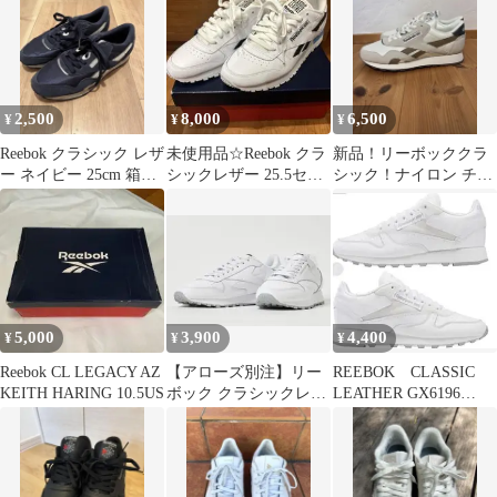
2,500
8,000
6,500
¥
¥
¥
Reebok クラシック レザ
未使用品☆Reebok クラ
新品！リーボッククラ
ー ネイビー 25cm 箱な
シックレザー 25.5セン
シック！ナイロン チョ
し
チ ホワイト
ーク
5,000
3,900
4,400
¥
¥
¥
Reebok CL LEGACY AZ
【アローズ別注】リー
REEBOK CLASSIC
KEITH HARING 10.5US
ボック クラシックレザ
LEATHER GX6196
ー ホワイト 26.5cm ス
23cm ホワイト
ニーカー