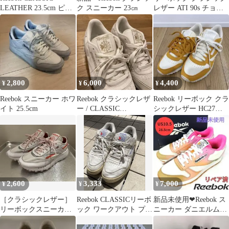
LEATHER 23.5cm ピン
ク スニーカー 23㎝
レザー ATI 90s チョー
ク
ク DV5372
2,800
6,000
4,400
¥
¥
¥
Reebok スニーカー ホワ
Reebok クラシックレザ
Reebok リーボック クラ
イト 25.5cm
ー / CLASSIC
シックレザー HC27
LEATHER
25cm
2,600
3,333
7,000
¥
¥
¥
［クラシックレザー］
Reebok CLASSICリーボ
新品未使用❤Reebok ス
リーボックスニーカ
ック ワークアウト プラ
ニーカー ダニエルムー
ー 23.5cm
ス ヴィンテージ
ン クラシックレザー