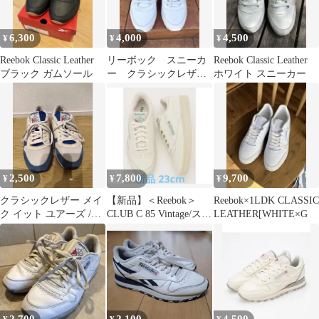
6,300
4,000
4,500
¥
¥
¥
Reebok Classic Leather
リーボック スニーカ
Reebok Classic Leather
ブラック ガムソール
ー クラシックレザ
ホワイト スニーカー
ー 26.5cm相応
2,500
7,800
9,700
¥
¥
¥
クラシックレザー メイ
【新品】＜Reebok＞
Reebok×1LDK CLASSIC
ク イット ユアーズ /
CLUB C 85 Vintage/スニ
LEATHER[WHITE×G
（ベクターブルー）
ーカー 23cm
2,700
2,100
4,500