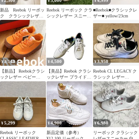
2,500
3,000
4,999
¥
¥
¥
新品 Reebok リーボッ
Reebok リーボック クラ
■Reebok■クラシックレ
ク クラシックレザ
シックレザー スニーカ
ザー■ yellow/23cm
ー 黒 ベビー 12cm
ー 27.5cm
3,140
4,500
3,950
¥
¥
¥
【新品】 Reebokクラシ
【美品】Reebok クラシ
Reebok CL LEGACY ク
ックレザー ベビー
ックレザー プライドエ
ラシック レザー
12cm ボルダーブラウン
ディション 27.5cm
FY7553
5,299
4,900
6,980
¥
¥
¥
Reebok リーボック
新品定価（参考）
リーボック クラシック
CLASSIC LEATHER ク
¥12,100 リーボック ク
レザースニーカー 白