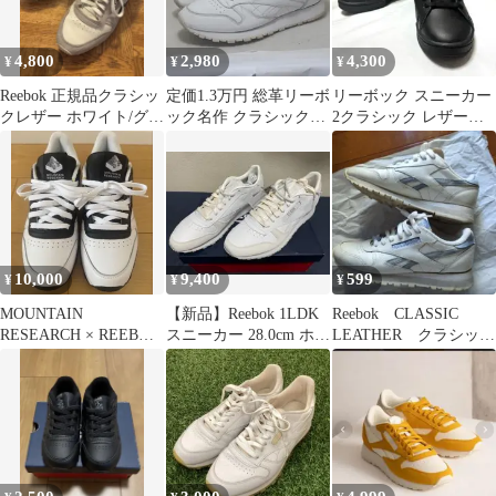
4,800
2,980
4,300
¥
¥
¥
Reebok 正規品クラシッ
定価1.3万円 総革リーボ
リーボック スニーカー
クレザー ホワイト/グレ
ック名作 クラシックレ
2クラシック レザー
ー/グリーン
ザー 25.5cm 使用可 難
NPC CLASSIC
有
10,000
9,400
599
¥
¥
¥
MOUNTAIN
【新品】Reebok 1LDK
Reebok CLASSIC
RESEARCH × REEBOK
スニーカー 28.0cm ホワ
LEATHER クラシック
CLASSIC 新品未使用
イト
レザー