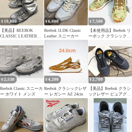
19,800
6,000
7,500
¥
¥
¥
【美品】REEBOK
Reebok 1LDK Classic
【未使用品】Reebok リ
CLASSIC LEATHER
Leather スニーカー
ーボック クラシックレ
LTD 10.5
ザー カモフラ 27.5
2,530
4,200
2,780
¥
¥
¥
Reebok Classic スニーカ
Reebok クラシックレザ
【美品】Reebok クラシ
ー ホワイト メンズ
ー レガシー AZ 24cm
ックレザー ピュアグレ
ー 23.5cm スエード