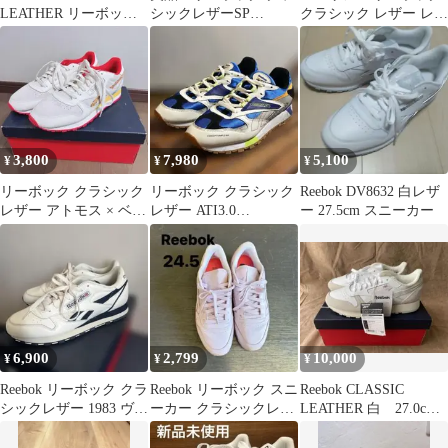
LEATHER リーボック
シックレザーSP
クラシック レザー レガ
クラシックレザー
EXTRA 白 23cm
シー AZ
3,800
7,980
5,100
¥
¥
¥
リーボック クラシック
リーボック クラシック
Reebok DV8632 白レザ
レザー アトモス × ベビ
レザー ATI3.0
ー 27.5cm スニーカー
ースター
CONCEPT SAMPLE
004
6,900
2,799
10,000
¥
¥
¥
Reebok リーボック クラ
Reebok リーボック スニ
Reebok CLASSIC
シックレザー 1983 ヴィ
ーカー クラシックレザ
LEATHER 白 27.0cm
ンテージ 28.0cm
ー パープル レディース
新品未使用