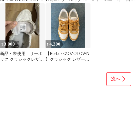
ラシックレザー
ラシックレザー SP エ
27.5cm Reebok ホワイト
クストラ 24cm
3,000
4,200
¥
¥
新品・未使用 リーボ
【Reebok×ZOZOTOWN
ック クラシックレザー
】クラシック レザー
レガシー AZ 27.5cm
28.5㎝
次へ