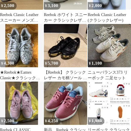
2,500
3,100
2,000
¥
¥
¥
Reebok Classic Leather
Reebok ホワイト スニー
Reebok Classic Leather
スニーカー メンズ
カー クラシックレザ
(クラシックレザー)
23cm
ー 29.0cm
4,300
5,700
1,100
¥
¥
¥
★Reebok★Eames
【Reebok】 クラシック
ニューバランス373 リ
Classic★クラシックレ
レザー カモ柄ソール メ
ーボック 二足セット
ザー★GY6393★
ンズ ブラック 26.5cm
2,500
4,250
1,980
¥
¥
¥
Reebok CLASSIC
新品 Reebok クラシッ
リーボック クラシック