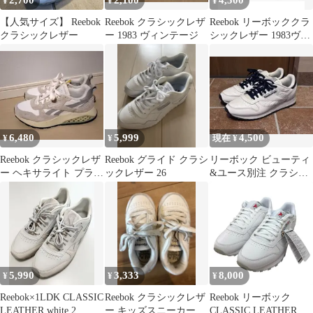
¥
¥
¥
【人気サイズ】 Reebok
Reebok クラシックレザ
Reebok リーボッククラ
クラシックレザー
ー 1983 ヴィンテージ
シックレザー 1983ヴィ
ンテージ
6,480
5,999
4,500
¥
¥
現在 ¥
Reebok クラシックレザ
Reebok グライド クラシ
リーボック ビューティ
ー ヘキサライト プラス
ックレザー 26
&ユース別注 クラシッ
ホワイト 26cm
クレザー IE2566 28.5
5,990
3,333
8,000
¥
¥
¥
Reebok×1LDK CLASSIC
Reebok クラシックレザ
Reebok リーボック
LEATHER white 2
ー キッズスニーカー
CLASSIC LEATHER メ