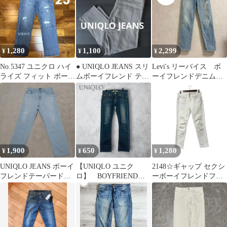
1,280
1,100
2,299
¥
¥
¥
No.5347 ユニクロ ハイ
● UNIQLO JEANS スリ
Levi's リーバイス ボ
ライズ フィット ボーイ
ムボーイフレンド テー
ーイフレンドデニム
フレンド ジーンズ 25
パード 27インチ
ダメージ加工 ライト
ブルー
1,900
650
1,280
¥
¥
¥
UNIQLO JEANS ボーイ
【UNIQLO ユニク
2148☆ギャップ セクシ
フレンドテーパードジ
ロ】 BOYFRIENDジ
ーボーイフレンドフィ
ーンズ（ダメージ)26イ
ーンズ ストレートデ
ット デニム パンツ ジ
ンチ
ニム W61
ーンズ 白