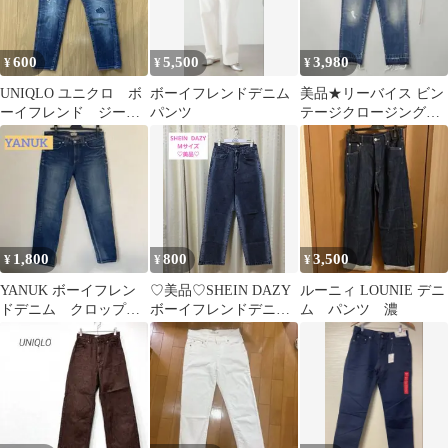
600
5,500
3,980
¥
¥
¥
UNIQLO ユニクロ ボ
ボーイフレンドデニム
美品★リーバイス ビン
ーイフレンド ジーン
パンツ
テージクロージング★
ズ
ビッグE デニム パンツ
★505★赤耳
1,800
800
3,500
¥
¥
¥
YANUK ボーイフレン
♡美品♡SHEIN DAZY
ルーニィ LOUNIE デニ
ドデニム クロップ
ボーイフレンドデニム
ム パンツ 濃
ド 25サイズ セシル
M