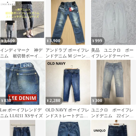
ズ ダメージ加工 ア
Gパン 薄手 春 夏 秋 M
ボーイフレンド
ンクル丈 無地 春秋
3,600
3,900
999
¥
¥
¥
インディマーク 神デ
アンドラブ ボーイフレ
美品 ユニクロ ボー
ニム 裾切替ボーイフ
ンドデニム M ジーンズ
イフレンドテーパード
レンドデニム ストレッ
パンツ ズボン 新品 タ
ジーンズ XL オフホワ
チデニム グレーL
グ付き
イト
830
2,280
300
¥
¥
¥
Lee ボーイフレンドデ
OLD NAVY ボーイフレ
ユニクロ ボーイフレ
ニム LL0211 XSサイズ
ンドストレートデニム
ンドデニム 22イン
パンツ L
チ リメイク