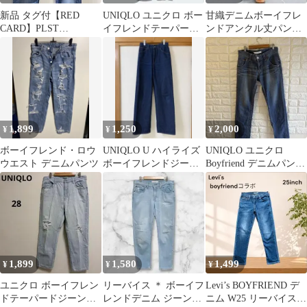
新品 タグ付【RED
UNIQLO ユニクロ ボー
甘織デニムボーイフレ
CARD】PLST
イフレンドテーパード
ンドアンクル丈パン
Anniversary 25th 22
ジーンズ（アンクル
ツ アメカジ ユーズ
丈）青 24
ド ゆったり
1,899
1,250
2,000
¥
¥
¥
ボーイフレンド・ロウ
UNIQLO U ハイライズ
UNIQLO ユニクロ
ウエスト デニムパンツ
ボーイフレンドジーン
Boyfriend デニムパンツ
ズ デニムパンツ
レディース ブルー M
1,899
1,580
1,499
¥
¥
¥
ユニクロ ボーイフレン
リーバイス ＊ ボーイフ
Levi’s BOYFRIEND デ
ドテーパードジーン
レンドデニム ジーンズ
ニム W25 リーバイス