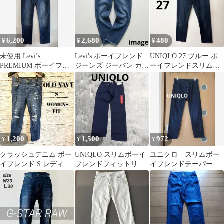
6,200
2,680
480
¥
¥
¥
未使用 Levi’s
Levi's ボーイフレンド
UNIQLO 27 ブルー ボ
PREMIUM ボーイフレ
ジーンズ ジーパン カッ
ーイフレンドスリムフ
ンドデニム W27 濃紺
トオフ デニム 【27】
ィットジーンズ アン
クル丈
1,200
1,500
972
¥
¥
¥
クラッシュデニム ボー
UNIQLO スリムボーイ
ユニクロ スリムボー
イフレンド S レディー
フレンドフィットリネ
イフレンドテーパード
ス ダメージ加工 Y2K
ンブレンドアンクルカ
デニム インディゴ
ラージーンズ
24