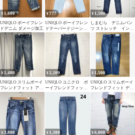
1,600
777
1,500
¥
¥
¥
UNIQLO ボーイフレン
UNIQLO ボーイフレン
しまむら デニムパン
ドデニム ダメージ加工
ドテーパードジーンズ
ツ ストレッチ インデ
（ダメージ） ライト
ィゴブルー ボーイフ
ブルー
レンド
1,480
2,200
1,500
¥
¥
¥
UNIQLO スリムボーイ
UNIQLO ユニクロ ボ
UNIQLO スリムボーイ
フレンドフィット アン
ーイフレンドフィット
フレンドフィット デニ
クルジーンズ 26 ブルー
ストレートジーンズ
ム ウエスト25 （63.5
㌢）
3,800
1,380
6,000
¥
¥
¥