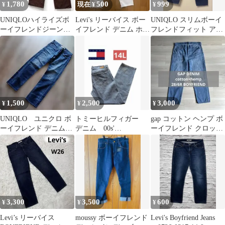
1,780
500
999
¥
現在 ¥
¥
UNIQLOハイライズボ
Levi's リーバイス ボー
UNIQLO スリムボーイ
ーイフレンドジーンズ
イフレンド デニム ホワ
フレンドフィット アン
ワイド 綿100% 美脚
イト 26
クルジーンズ 26
1,500
2,500
3,000
¥
¥
¥
​UNIQLO ユニクロ ボ
トミーヒルフィガー
gap コットン ヘンプ ボ
ーイフレンド デニムジ
デニム 00s'
ーイフレンド クロップ
ーンズ インディゴ 25イ
BOYFRIEND レディー
ドデニムパンツ28イン
ンチ
ス ウィメンズ
チ
3,300
3,500
600
¥
¥
¥
Levi’s リーバイス
moussy ボーイフレンド
Levi's Boyfriend Jeans