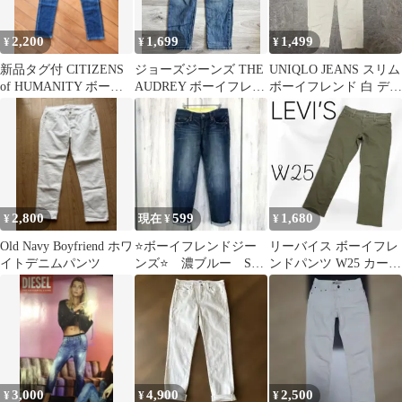
2,200
1,699
1,499
¥
¥
¥
新品タグ付 CITIZENS
ジョーズジーンズ THE
UNIQLO JEANS スリム
of HUMANITY ボーイ
AUDREY ボーイフレン
ボーイフレンド 白 デニ
フレンド 22
ド 28
ムパンツ25サイズ H1
2,800
599
1,680
¥
現在 ¥
¥
Old Navy Boyfriend ホワ
⭐️ボーイフレンドジー
リーバイス ボーイフレ
イトデニムパンツ
ンズ⭐️ 濃ブルー S
ンドパンツ W25 カーキ
size ビンテージ風
ストレッチ
3,000
4,900
2,500
¥
¥
¥