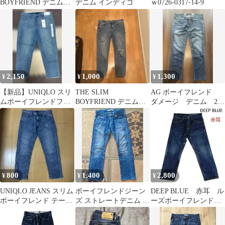
BOYFRIEND デニムパ
デニム インディゴ
ｗ0726-0317-14-9
ンツ W26
2,150
1,000
1,300
¥
¥
¥
【新品】UNIQLO スリ
THE SLIM
AG ボーイフレンド
ムボーイフレンドフィ
BOYFRIEND デニムパ
ダメージ デニム 27
ット アンクルジーンズ
ンツ ブルー
インチ
28
800
1,400
2,800
¥
¥
¥
UNIQLO JEANS スリム
ボーイフレンドジーン
DEEP BLUE 赤耳 ル
ボーイフレンド テーパ
ズ ストレートデニム ブ
ーズボーイフレンドデ
ード デニム 25インチ
ルー
ニム サイズL