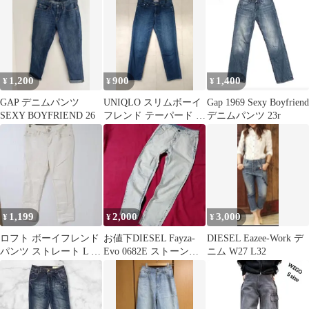
24
ーンズ
1,200
900
1,400
¥
¥
¥
GAP デニムパンツ
UNIQLO スリムボーイ
Gap 1969 Sexy Boyfriend
SEXY BOYFRIEND 26
フレンド テーパード 25
デニムパンツ 23r
インチ(63.5cm)
1,199
2,000
3,000
¥
¥
¥
ロフト ボーイフレンド
お値下DIESEL Fayza-
DIESEL Eazee-Work デ
パンツ ストレート L 白
Evo 0682E ストーンウ
ニム W27 L32
デニム カジュアル お出
ォッシュ薄手デニム
かけ