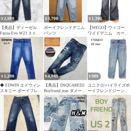
2,980
3,700
1,300
¥
¥
¥
【美品】ディーゼル
ボーイフレンドデニム
【WEGO】ウィゴー
Fayza-Evo W23 ストレ
パンツ
ワイドデニム カー
ッチ 立体裁断
ゴ ハイウエスト ボ
ーイフレンド バギー
1,280
4,880
980
¥
¥
¥
◆ EDWIN エドウィン
【美品】DSQUARED2
ユニクロ/ハイライズボ
スキニー ボーイフレン
Boyfriend jean ダメージ
ーイフレンドジーンズ/
ド デニム ジーンズ 日
ペイント
ストレート/24/ライトブ
本製
ルー