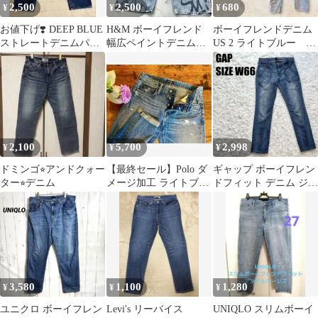
2,500
2,500
680
¥
¥
¥
お値下げ❣️ DEEP BLUE
H&M ボーイフレンド
ボーイフレンドデニム
ストレートデニムパン
幅広ペイントデニムパ
US 2 ライトブルー S
ツ NO.72221
ンツ
ダメージジーンズ
2,100
5,700
2,998
¥
¥
¥
ドミンゴ⭐︎アンドクォー
【最終セール】Polo ダ
ギャップ ボーイフレン
ター⭐︎デニム
メージ加工 ライトブル
ドフィット デニム ジー
ーデニム
ンズ 26インチ
W66【427】
3,580
1,100
1,280
¥
¥
¥
ユニクロ ボーイフレン
Levi's リーバイス
UNIQLO スリムボーイ