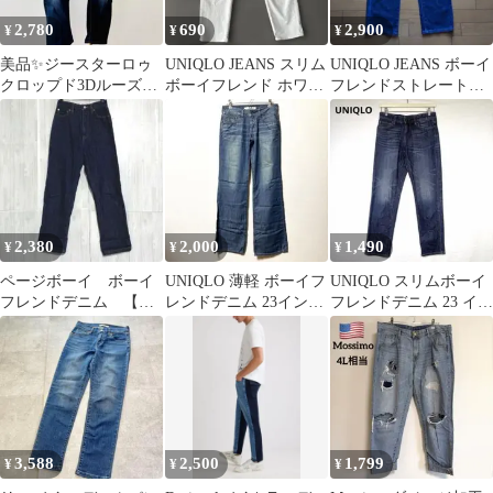
2,780
690
2,900
¥
¥
¥
美品✨ジースターロゥ
UNIQLO JEANS スリム
UNIQLO JEANS ボーイ
クロップド3Dルーズボ
ボーイフレンド ホワイ
フレンドストレートデ
ーイフレンドデニム 濃
ト 24
ニム 28インチ
紺 W25
2,380
2,000
1,490
¥
¥
¥
ページボーイ ボーイ
UNIQLO 薄軽 ボーイフ
UNIQLO スリムボーイ
フレンドデニム 【美
レンドデニム 23インチ
フレンドデニム 23 イン
品】 インディゴ S
ウエスト58.5cm
ディゴ ストレッチ
3,588
2,500
1,799
¥
¥
¥