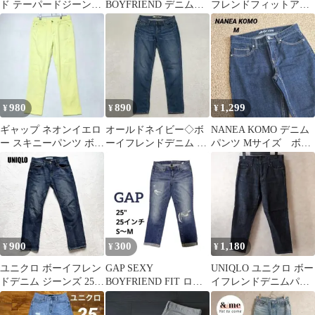
ド テーパードジーンズ
BOYFRIEND デニムパ
フレンドフィットアン
大きいサイズ ゆったり
ンツ ジーンズ 27
クルジーンズ カットオ
完売品
フ 27
980
890
1,299
¥
¥
¥
ギャップ ネオンイエロ
オールドネイビー◇ボ
NANEA KOMO デニム
ー スキニーパンツ ボー
ーイフレンドデニム ジ
パンツ Mサイズ ボー
イフレンド M コットン
ーンズ レギュラー スキ
イフレンド
ニー 0
900
300
1,180
¥
¥
¥
ユニクロ ボーイフレン
GAP SEXY
UNIQLO ユニクロ ボー
ドデニム ジーンズ 25イ
BOYFRIEND FIT ロー
イフレンドデニムパン
ンチ M相当 インディゴ
ルアップデニム ダメ
ツ テーパード 23
ージ加工