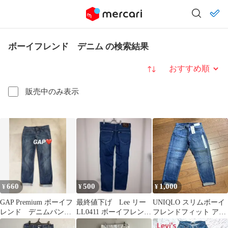
ボーイフレンド デニム の検索結果
並び替え
販売中のみ表示
660
500
1,000
¥
¥
¥
GAP Premium ボーイフ
最終値下げ Lee リー
UNIQLO スリムボーイ
レンド デニムパンツ
LL0411 ボーイフレンド
フレンドフィット アン
ロールアップ
デニム ジーンズ S
クルジーンズ