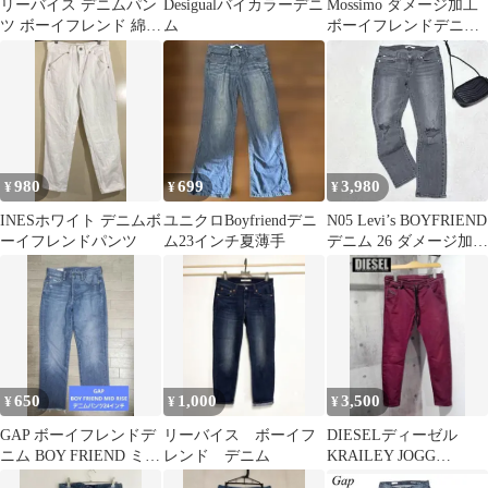
リーバイス デニムパン
Desigualバイカラーデニ
Mossimo ダメージ加工
ツ ボーイフレンド 綿
ム
ボーイフレンドデニム
色落ち加工 ブルー 牛革
クロップド 4L相当
パッチ
980
699
3,980
¥
¥
¥
INESホワイト デニムボ
ユニクロBoyfriendデニ
N05 Levi’s BOYFRIEND
ーイフレンドパンツ
ム23インチ夏薄手
デニム 26 ダメージ加工
ストレッチ
650
1,000
3,500
¥
¥
¥
GAP ボーイフレンドデ
リーバイス ボーイフ
DIESELディーゼル
ニム BOY FRIEND ミッ
レンド デニム
KRAILEY JOGG
ドライズデニムパンツ
BOYFRIENDジョグジ