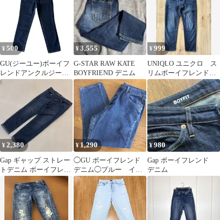
500
3,555
999
¥
¥
¥
GU(ジーユー)ボーイフ
G-STAR RAW KATE
UNIQLO ユニクロ ス
レンドアンクルジーン
BOYFRIEND デニム
リムボーイフレンド
ズ 61サイズ S ノンスト
フィットアンクルデニ
レッチ
ム
2,380
1,290
980
¥
¥
¥
Gap ギャップ ストレー
◯GU ボーイフレンド
Gap ボーイフレンド
トデニム ボーイフレン
デニム◯ブルー イン
デニム
ド US6/28 L相当
ディゴ