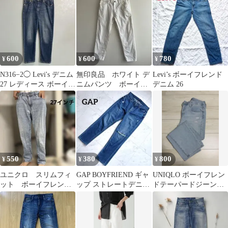
600
600
780
¥
¥
¥
N316−2◯ Levi's デニム
無印良品 ホワイト デ
Levi’s ボーイフレンド
27 レディース ボーイフ
ニムパンツ ボーイフ
デニム 26
レンドデニム
レンドデニム 61
550
380
800
¥
¥
¥
ユニクロ スリムフィ
GAP BOYFRIEND ギャ
UNIQLO ボーイフレン
ット ボーイフレン
ップ ストレートデニム
ドテーパードジーンズ
ド テーパードデニ
ダメージ加工XS〜S
ダメージ 24 ブルー
ム レディース27イン
チ