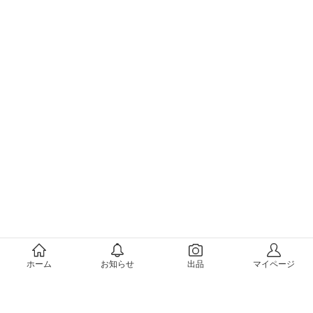
メルカリについて
ホーム
お知らせ
出品
マイページ
会社概要（運営会社）
採用情報
プレスリリース