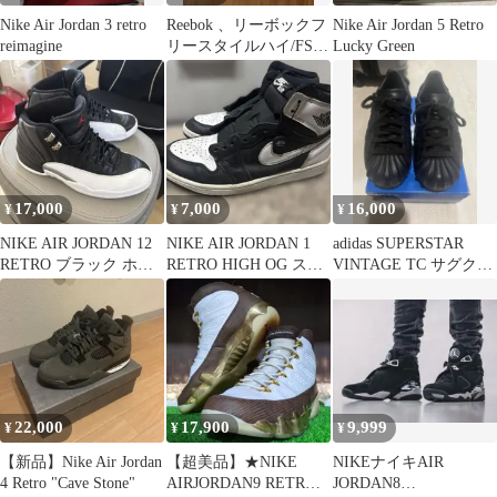
Nike Air Jordan 3 retro
Reebok 、リーボックフ
Nike Air Jordan 5 Retro
reimagine
リースタイルハイ/FS
Lucky Green
HI ホワイト‼️試し履き
のみ
17,000
7,000
16,000
¥
¥
¥
NIKE AIR JORDAN 12
NIKE AIR JORDAN 1
adidas SUPERSTAR
RETRO ブラック ホワ
RETRO HIGH OG スニ
VINTAGE TC サグクラ
イト
ーカー、ピン
ブ24.5
22,000
17,900
9,999
¥
¥
¥
【新品】Nike Air Jordan
【超美品】★NIKE
NIKEナイキAIR
4 Retro "Cave Stone"
AIRJORDAN9 RETRO
JORDAN8