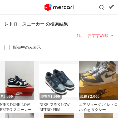
レトロ スニーカー の検索結果
並び替え
販売中のみ表示
3,000
1,000
2,000
¥
現在 ¥
現在 ¥
NIKE DUNK LOW
NIKE DUNK LOW
エアジョーダン1レトロ
RETRO スニーカー
RETRO PRM
ハイog タクシー