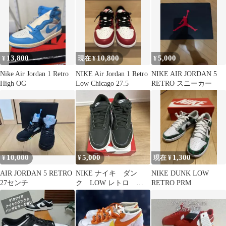
13,800
10,800
5,000
¥
現在 ¥
¥
Nike Air Jordan 1 Retro
NIKE Air Jordan 1 Retro
NIKE AIR JORDAN 5
High OG
Low Chicago 27.5
RETRO スニーカー
10,000
5,000
1,300
¥
¥
現在 ¥
AIR JORDAN 5 RETRO
NIKE ナイキ ダン
NIKE DUNK LOW
27センチ
ク LOW レトロ
RETRO PRM
PRM 25.0cm カーキー