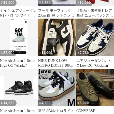
20,900
4,580
12,000
¥
¥
¥
ナイキ エアジョーダン
プーマ モーフィック
【新品・未使用】レア
6 レトロ "ホワイト ア
23cm 白 緑 レトロラン
商品 ニューバランス
ンド ミッドナイトネイ
ニング PUMA 厚底
U220 レッド「27.5cm」
ビー"
はメンズの人気サイズ
メッシュ×スウェード
箱・タグ付き
57,000
11,000
7,780
¥
¥
¥
Nike Air Jordan 1 Retro
NIKE DUNK LOW
エアジョーダン1 レト
High OG "Alaska"
RETRO DD1391-100
ロLow OG "Obsidian"
28.5
14,000
4,200
6,000
¥
¥
¥
Nike Air Jordan 1 Retro
新品 JaVaレトロライト
CONVERSE