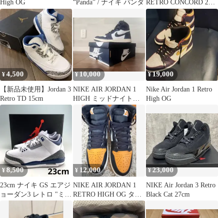
High OG
“Panda” / ナイキ パンダ
RETRO CONCORD 24
㎝ 美品 箱付
4,500
10,000
19,000
¥
¥
¥
【新品未使用】Jordan 3
NIKE AIR JORDAN 1
Nike Air Jordan 1 Retro
Retro TD 15cm
HIGH ミッドナイトネ
High OG
イビー
8,500
12,000
23,000
¥
¥
¥
23cm ナイキ GS エアジ
NIKE AIR JORDAN 1
NIKE Air Jordan 3 Retro
ョーダン3 レトロ "ミッ
RETRO HIGH OG タク
Black Cat 27cm
ドナイトネイビー"
シー