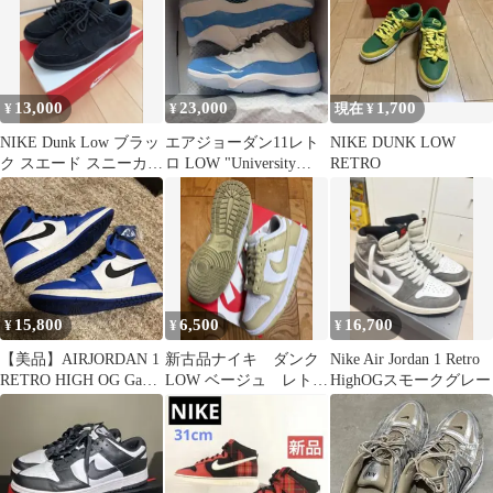
13,000
23,000
1,700
¥
¥
現在 ¥
NIKE Dunk Low ブラッ
エアジョーダン11レト
NIKE DUNK LOW
ク スエード スニーカ
ロ LOW "University
RETRO
ー retro se
Blue"
15,800
6,500
16,700
¥
¥
¥
【美品】AIRJORDAN 1
新古品ナイキ ダンク
Nike Air Jordan 1 Retro
RETRO HIGH OG Game
LOW ベージュ レトロ
HighOGスモークグレー
Royal
26cm