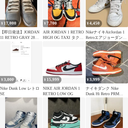
17,000
7,700
4,450
¥
¥
¥
【即日発送】JORDAN
AIR JORDAN 1 RETRO
NikeナイキAirJordan 1
11 RETRO GRAY 28セ
HIGH OG TAXI タクシ
Retroエアジョーダン1
ンチ 箱無し
ー
レトロ24cm
3,000
15,999
3,999
¥
¥
¥
Nike Dunk Low レトロ
NIKE AIR JORDAN 1
ナイキダンク Nike
SE
RETRO LOW OG
Dunk Hi Retro PRM
EMB 27.5cm