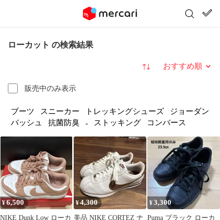
ローカット の検索結果
並び替え
販売中のみ表示
ブーツ
スニーカー
トレッキングシューズ
ジョーダン
バッシュ
抗菌防臭
ストッキング
コンバース
-
6,500
4,300
3,300
¥
¥
¥
NIKE Dunk Low ローカ
美品 NIKE CORTEZ ナ
Puma ブラック ローカ