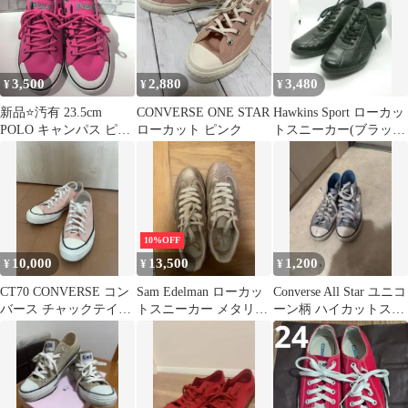
3,500
2,880
3,480
¥
¥
¥
新品⭐️汚有 23.5cm
CONVERSE ONE STAR
Hawkins Sport ローカッ
POLO キャンパス ピン
ローカット ピンク
トスニーカー(ブラッ
ク グリーン ローカット
ク)
10%OFF
10,000
13,500
1,200
¥
¥
¥
CT70 CONVERSE コン
Sam Edelman ローカッ
Converse All Star ユニコ
バース チャックテイラ
トスニーカー メタリッ
ーン柄 ハイカットスニ
ー ピンク
クゴールド
ーカー