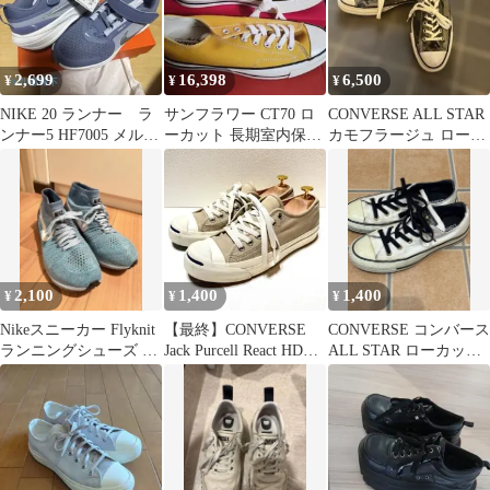
2,699
16,398
6,500
¥
¥
¥
NIKE 20 ランナー ラ
サンフラワー CT70 ロ
CONVERSE ALL STAR
ンナー5 HF7005 メル意
ーカット 長期室内保管
カモフラージュ ローカ
味不
傷汚れなし 27.5cm
ット
2,100
1,400
1,400
¥
¥
¥
Nikeスニーカー Flyknit
【最終】CONVERSE
CONVERSE コンバース
ランニングシューズ 軽
Jack Purcell React HD
ALL STAR ローカット
量
24.5
白×黒