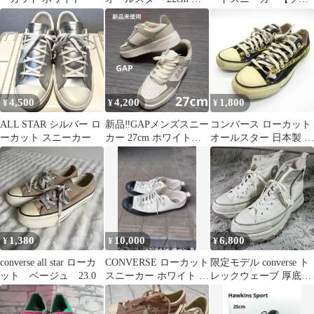
イカット スニーカー
ック】
4,500
4,200
1,800
¥
¥
¥
ALL STAR シルバー ロ
新品‼️GAPメンズスニー
コンバース ローカット
ーカット スニーカー
カー 27cm ホワイト✖️
オールスター 日本製 黒
ライトグレー
メンズ ブラック
1,380
10,000
6,800
¥
¥
¥
converse all star ローカ
CONVERSE ローカット
限定モデル converse ト
ット ベージュ 23.0
スニーカー ホワイト ブ
レックウェーブ 厚底ス
ラック
ニーカー 30.0cm