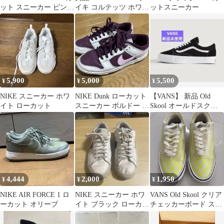
ット スニーカー ピンク
イキ コルテッツ ホワイ
ットスニーカー
ホワイト
ト ブラウン 27cm
5,900
5,000
5,500
¥
¥
¥
NIKE スニーカー ホワ
NIKE Dunk ローカット
【VANS】 新品 Old
イト ローカット
スニーカー ボルドー ピ
Skool オールドスクー
ンク
ル
4,444
2,000
1,950
¥
¥
¥
NIKE AIR FORCE 1 ロ
NIKE スニーカー ホワ
VANS Old Skool クリア
ーカット オリーブ
イト ブラック ローカッ
チェッカーボード スニ
ト
ーカー