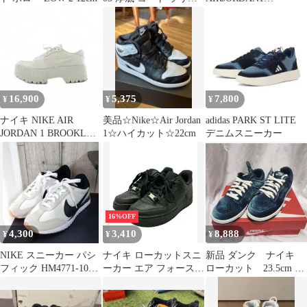
スカイ ミュール ローカ
HIGH"LightIronOre"
ット スニーカー size２
４ｃｍ/ブラック ■◆ レ
ディース
16,900
5,375
7,800
¥
¥
¥
ナイキ NIKE AIR
美品☆Nike☆Air Jordan
adidas PARK ST LITE
JORDAN 1 BROOKLYN
1☆ハイカット☆22cm
デニムスニーカー
LOW スニーカー ロー
カット シューズ 25cm
ライトボーン / メタリ
ックシルバー 厚底 ハラ
コ IB7210-001 /RI ■OS
16%OFF
4,300
3,410
8,888
¥
¥
¥
NIKE スニーカー パシ
ナイキ ローカットスニ
新品 ダンク ナイキ
フィック HM4771-105
ーカー エア フォース 1
ローカット 23.5cm ウ
23.5cm
'07 DD8959-001 レディ
ィメンズ
ース SIZE 22.0 NIKE