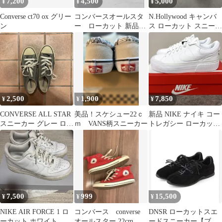
7,200
4,500
5,000
¥
¥
¥
Converse ct70 ox グリー
コンバースオールスタ
N.Hollywood キャンバ
ン
ー ローカット 新品未
ス ローカット スニーカ
使用品 23.5cm
ー ホワイト
2,500
1,900
7,850
¥
¥
¥
CONVERSE ALL STAR
美品！スケシュー22ｃ
新品 NIKE ナイキ コー
スニーカー グレー ロー
ｍ VANS柄スニーカー
トレガシー ローカット
カット ビンテージ
スニーカー レザー 25.5
7,500
999
15,500
¥
¥
¥
NIKE AIR FORCE 1 ロ
コンバース converse
DNSR ローカットスエ
ーカット ホワイト
オールスター 22cm ハ
ードスニーカー【ブラ