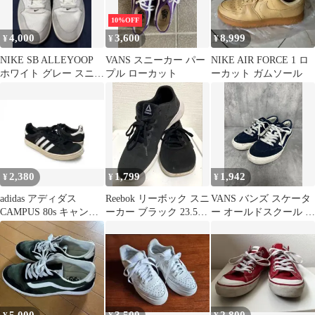
10%OFF
4,000
3,600
8,999
¥
¥
¥
NIKE SB ALLEYOOP
VANS スニーカー パー
NIKE AIR FORCE 1 ロ
ホワイト グレー スニー
プル ローカット
ーカット ガムソール
カー
2,380
1,799
1,942
¥
¥
¥
adidas アディダス
Reebok リーボック スニ
VANS バンズ スケータ
CAMPUS 80s キャンパ
ーカー ブラック 23.5cm
ー オールドスクール ロ
ス CP ローカット …
DV8920
ーカット スニーカー
size26ｃｍ/紺 ■■ メンズ