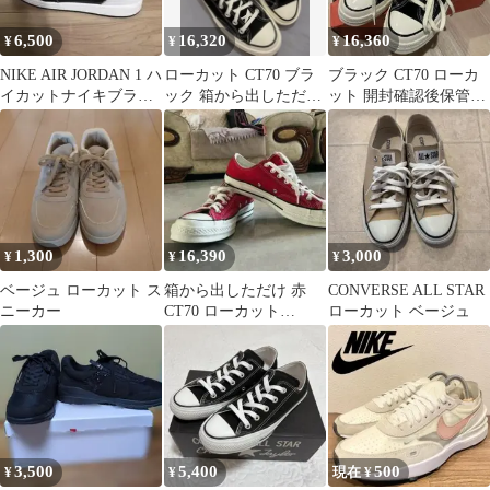
6,500
16,320
16,360
¥
¥
¥
NIKE AIR JORDAN 1 ハ
ローカット CT70 ブラ
ブラック CT70 ローカ
イカットナイキブラッ
ック 箱から出しただけ
ット 開封確認後保管
ク ホワイト22cm
26.5cm
27cm
1,300
16,390
3,000
¥
¥
¥
ベージュ ローカット ス
箱から出しただけ 赤
CONVERSE ALL STAR
ニーカー
CT70 ローカット
ローカット ベージュ
27.5cm
3,500
5,400
500
¥
¥
現在 ¥