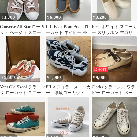
1,700
6,000
3,200
¥
¥
¥
Converse All Star ローカ
L.L.Bean Bean Boots ロ
Keds ホワイト スニーカ
ット ベージュ スニーカ
ーカット ネイビー 9N
ー スリッポン 生成り
ー
10%OFF
5,500
1,080
9,000
¥
¥
¥
Vans Old Skool テラコッ
FILA フィラ スニーカ
Clarks クラークス ワラ
タ ローカット スニーカ
ー 厚底ローカット
ビー ローカット ベージ
ー 23cm
24cm
ュ