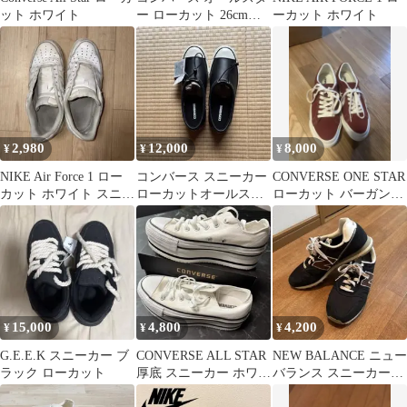
ット ホワイト
ー ローカット 26cm
ーカット ホワイト
US7.5 ブラウン
2,980
12,000
8,000
¥
¥
¥
NIKE Air Force 1 ロー
コンバース スニーカー
CONVERSE ONE STAR
カット ホワイト スニー
ローカットオールスタ
ローカット バーガンデ
カー
ー エイジド TG OX 9
ィ 23.5
15,000
4,800
4,200
¥
¥
¥
G.E.E.K スニーカー ブ
CONVERSE ALL STAR
NEW BALANCE ニュー
ラック ローカット
厚底 スニーカー ホワイ
バランス スニーカー
ト
ML373RS2 25.5