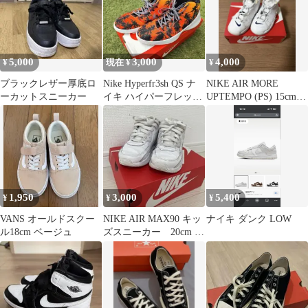
5,000
3,000
4,000
¥
現在 ¥
¥
ブラックレザー厚底ロ
Nike Hyperfr3sh QS ナ
NIKE AIR MORE
ーカットスニーカー
イキ ハイパーフレッシ
UPTEMPO (PS) 15cm
ュ
モアテン
1,950
3,000
5,400
¥
¥
¥
VANS オールドスクー
NIKE AIR MAX90 キッ
ナイキ ダンク LOW
ル18cm ベージュ
ズスニーカー 20cm ホ
ワイト