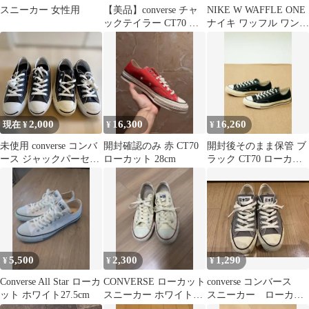
スニーカー 女性用
【美品】converse チャ
NIKE W WAFFLE ONE
ックテイラー CT70 ロ
ナイキ ワッフル ワン
ーカット 黒
ホワイト
2,000
16,300
16,260
現在 ¥
¥
¥
未使用 converse コンバ
開封確認のみ 赤 CT70
開封後そのまま保管 ブ
ース ジャックパーセル
ローカット 28cm
ラック CT70 ローカッ
レザー 22cm 2点
ト 28cm
5,500
2,300
1,290
¥
¥
¥
Converse All Star ローカ
CONVERSE ローカット
converse コンバース
ット ホワイト27.5cm
スニーカー ホワイト
スニーカー ローカッ
27cm
ト レディース グレ