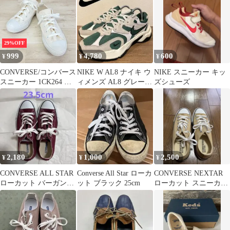
29%OFF
999
4,780
600
¥
¥
¥
CONVERSE/コンバース
NIKE W AL8 ナイキ ウ
NIKE スニーカー キッ
スニーカー 1CK264 ア
ィメンズ AL8 グレーグ
ズシューズ
イボリー/生成り系
リーン レディース
22.5cm US3.5 ローカッ
ト カジュアル シューズ
[OR02935]
2,180
1,000
2,500
¥
¥
¥
CONVERSE ALL STAR
Converse All Star ローカ
CONVERSE NEXTAR
ローカット バーガンデ
ット ブラック 25cm
ローカット スニーカー
ィ
ベージュ