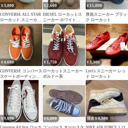
3,000
2,600
15,000
¥
¥
¥
CONVERSE ALL STAR
DIESEL ローカットス
厚底スニーカー ブラッ
ローカット スニーカー
ニーカー ホワイト
ク ローカット
24cm
28cm
4,680
1,750
3,300
¥
¥
¥
CONVERSE コンバース
ローカットスニーカー
Levi's スニーカー レッ
スケートボーディング
ボルドー系
ド ローカット
オレンジ 24cm 美品
9,000
6,800
4,500
¥
¥
現在 ¥
Converse All Star ローカ
コンバース オールスタ
NIKE AIR FORCE 1 ロ