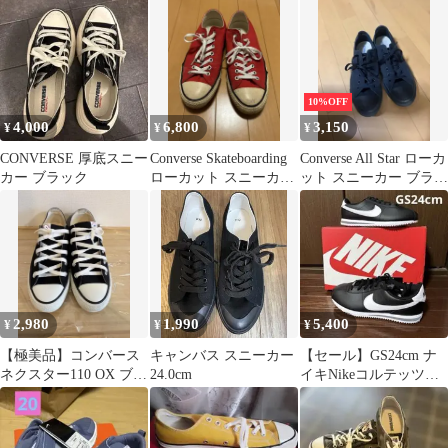
ー
10%OFF
4,000
6,800
3,150
¥
¥
¥
CONVERSE 厚底スニー
Converse Skateboarding
Converse All Star ローカ
カー ブラック
ローカット スニーカー
ット スニーカー ブラッ
レッド
ク
2,980
1,990
5,400
¥
¥
¥
【極美品】コンバース
キャンバス スニーカー
【セール】GS24cm ナ
ネクスター110 OX ブラ
24.0cm
イキNikeコルテッツ
ック 23.0cm ローカット
Cortezレザー