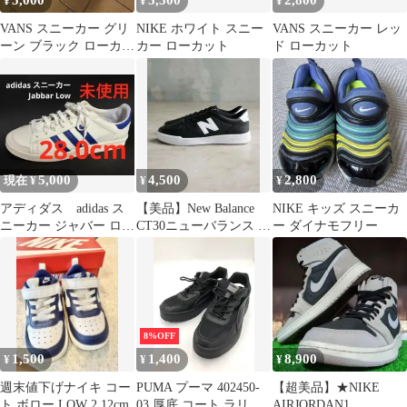
5,000
3,500
2,800
¥
¥
¥
VANS スニーカー グリ
NIKE ホワイト スニー
VANS スニーカー レッ
ーン ブラック ローカッ
カー ローカット
ド ローカット
ト
5,000
4,500
2,800
現在 ¥
¥
¥
アディダス adidas ス
【美品】New Balance
NIKE キッズ スニーカ
ニーカー ジャバー ロー
CT30ニューバランス ロ
ー ダイナモフリー
/ Jabbar Low
ーカットスニーカー
8%OFF
1,500
1,400
8,900
¥
¥
¥
週末値下げナイキ コー
PUMA プーマ 402450-
【超美品】★NIKE
ト ボロー LOW 2 12cm
03 厚底 コート ラリー
AIRJORDAN1