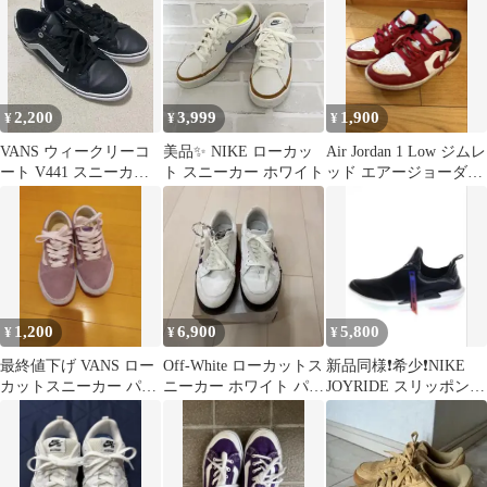
2,200
3,999
1,900
¥
¥
¥
VANS ウィークリーコ
美品✨ NIKE ローカッ
Air Jordan 1 Low ジムレ
ート V441 スニーカー
ト スニーカー ホワイト
ッド エアージョーダン
ブラック シルバー
ローカット
1,200
6,900
5,800
¥
¥
¥
最終値下げ VANS ロー
Off-White ローカットス
新品同様❗️希少❗️NIKE
カットスニーカー パー
ニーカー ホワイト パー
JOYRIDE スリッポン
プル
プル
スニーカー ブラック