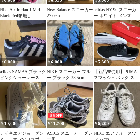
6,000
8,999
3,000
¥
¥
¥
Nike Air Jordan 1 Mid
New Balance スニーカー
adidas NY 90 スニーカ
Black Red箱無し
27.0cm
ー ホワイト メンズ
6,000
6,000
5,300
¥
¥
¥
adidas SAMBA ブラック
NIKE スニーカー ブル
【新品未使用】PUMA
ピンクシューレース
ー ブラック 28.5cm
スマッシュバック スニ
ーカー 28.0cm メンズ
10%OFF
10,000
11,700
6,200
¥
¥
¥
ナイキエアジョーダン
ASICS スニーカー グレ
NIKE エアフォースワ
とユニオンのコラボス
ー系
ン 27cm