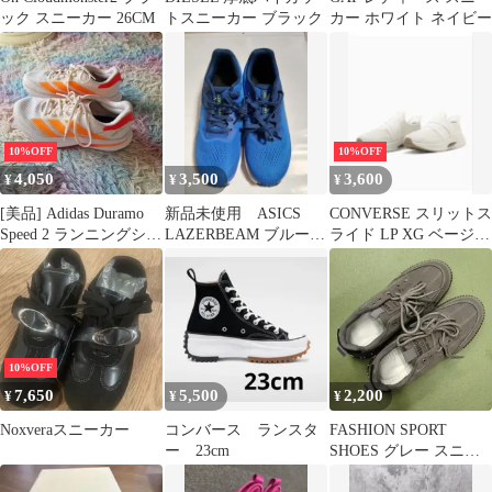
ック スニーカー 26CM
トスニーカー ブラック
カー ホワイト ネイビー
10%OFF
10%OFF
4,050
3,500
3,600
¥
¥
¥
[美品] Adidas Duramo
新品未使用 ASICS
CONVERSE スリットス
Speed 2 ランニングシュ
LAZERBEAM ブルー/
ライド LP XG ベージ
ーズ ✨️
シルバー
ュ 27.5センチ
10%OFF
7,650
5,500
2,200
¥
¥
¥
Noxveraスニーカー
コンバース ランスタ
FASHION SPORT
ー 23cm
SHOES グレー スニー
カー