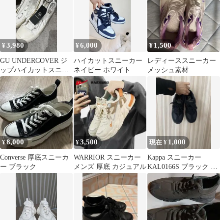
3,980
6,000
1,500
¥
¥
¥
GU UNDERCOVER ジ
ハイカットスニーカー
レディーススニーカー
ップハイカットスニー
ネイビー ホワイト
メッシュ素材
カー ホワイト
8,000
3,500
1,000
¥
¥
現在 ¥
Converse 厚底スニーカ
WARRIOR スニーカー
Kappa スニーカー
ー ブラック
メンズ 厚底 カジュアル
KAL0166S ブラック M
サイズ