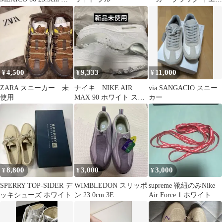
使用 ベージュ グリーン
ー 40
4,500
9,333
11,000
¥
¥
¥
ZARA スニーカー 未
ナイキ NIKE AIR
via SANGACIO スニー
使用
MAX 90 ホワイト スニ
カー
ーカー 25cm
8,800
3,000
3,000
¥
¥
¥
SPERRY TOP-SIDER デ
WIMBLEDON スリッポ
supreme 靴紐のみNike
ッキシューズ ホワイト
ン 23.0cm 3E
Air Force 1 ホワイト