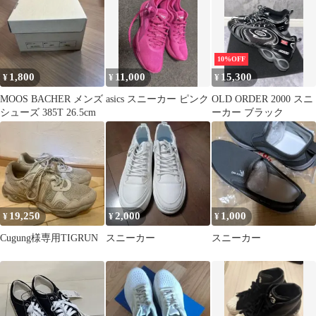
10%OFF
1,800
11,000
15,300
¥
¥
¥
MOOS BACHER メンズ
asics スニーカー ピンク
OLD ORDER 2000 スニ
シューズ 385T 26.5cm
ーカー ブラック
19,250
2,000
1,000
¥
¥
¥
Cugung様専用TIGRUN
スニーカー
スニーカー