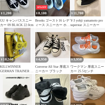
10%OFF
1,200
8,100
11,700
¥
¥
¥
GU キャンバススニー
Brooks ゴースト16 レデ
Y-3 yohji yamamoto pro
カー 09 BLACK 22.0cm
ィース スニーカー ホワ
superstar スニーカー
イト
10,500
4,950
3,950
¥
¥
¥
KILLWINNER
Converse All Star 厚底ス
ワークマン 厚底スニー
GERMAN TRAINER ス
ニーカー ブラック
カー 25.5センチ
ニーカー イエロー