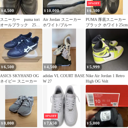
10%OFF
4,500
10,000
6,300
¥
¥
¥
スニーカー puma tori
Air Jordan スニーカー
PUMA 厚底スニーカー
オールブラック 25セ
ホワイト/ブルー
ブラック ホワイト25cm
ンチ
6,500
4,500
5,999
¥
¥
¥
ASICS SKYHAND OG
adidas VL COURT BASE
Nike Air Jordan 1 Retro
ネイビー スニーカー
W 27
High OG Volt
10%OFF
8,000
7,650
5,000
¥
¥
¥