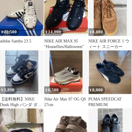
12,500
14,000
8,000
¥
¥
¥
adidas Samba 23.5
NIKE AIR MAX 95
NIKE AIR FORCE 1 ウ
“Houseflies/Halloween”
ィート スニーカー
3,890
6,500
8,000
¥
¥
¥
【送料無料】NIKE
Nike Air Max 97 OG QS
PUMA SPEEDCAT
Dunk High パンダ ダン
27cm
PREMIUM
クハイ27cm