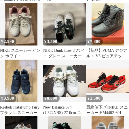
ニーカー
2,990
3,500
7,800
¥
¥
¥
NIKE スニーカー ピン
NIKE Dunk Low ホワイ
【新品】PUMA デジア
ク ホワイト
ト グレー スニーカー
ルト V3 ピュアテック
ス スニーカー［箱あ
り］
3,900
8,600
2,500
¥
¥
¥
Reebok InstaPump Fury
New Balance 574
最終値下げ‼️NIKE スニ
ブラック スニーカー
(U574NBS) 27.0cm ニュ
ーカー HM4402-601 レ
ーバランス
ッド 23cm