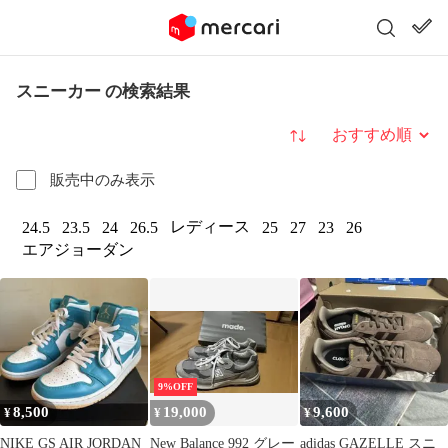
スニーカー の検索結果
並び替え
販売中のみ表示
レディース
24.5
23.5
24
26.5
25
27
23
26
エアジョーダン
9%OFF
8,500
19,000
9,600
¥
¥
¥
NIKE GS AIR JORDAN
New Balance 992 グレー
adidas GAZELLE スニ