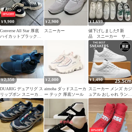
10%OFF
9,900
2,900
1,699
¥
¥
¥
Converse All Star 厚底
スニーカー
値下げしました❗️ 新
ハイカットブラックス
品 スニーカー サイ
ニーカー 27cm
ズ 24,5cm / (5番) / 39
2,350
2,000
1,490
¥
¥
¥
DUARIG デュアリグ ス
aimoha ダッドスニーカ
スニーカー メンズ カジ
リップポン スニーカー
ー テック 厚底ソール
ュアル おしゃれ ランニ
シューズ 27.5cm
ング ウォーキング 通気
性
10%OFF