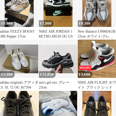
9,000
7,000
9,300
¥
¥
¥
adidas YEEZY BOOST
NIKE AIR JORDAN 1
New Balance U9060AUB
380 Pepper 27cm
RETRO HIGH OG GS
23cm ホワイト/グレー
スニーカー
10%OFF
5,980
15,830
3,600
¥
¥
¥
adidas originals アディダ
asics gel-nyc グレー
NIKE AIR FLIGHT ホワ
ス SL 72 OG Jh7394
23cm
イト ブラック レッド