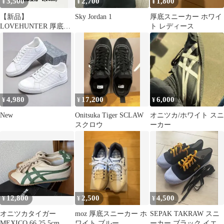
3,500
2,700
1,800
¥
¥
¥
【新品】
Sky Jordan 1
厚底スニーカー ホワイ
LOVEHUNTER 厚底デ
ト レディース
ザインソールスニーカ
ー +6cm ブラック
4,980
17,200
6,000
¥
¥
¥
New
Onitsuka Tiger SCLAW
オニツカ/ホワイト スニ
スクロウ
ーカー
12,800
2,500
4,500
¥
¥
¥
オニツカタイガー
moz 厚底スニーカー ホ
SEPAK TAKRAW スニ
MEXICO 66 25.5cm 未
ワイト ブルー
ーカー ブラック イエロ