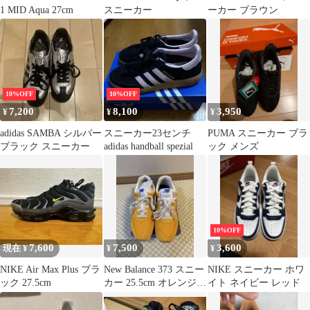
1 MID Aqua 27cm
スニーカー
ーカー ブラウン
10%OFF
10%OFF
7,200
8,100
3,950
¥
¥
¥
adidas SAMBA シルバー
スニーカー23センチ
PUMA スニーカー ブラ
ブラック スニーカー
adidas handball spezial
ック メンズ
10%OFF
7,600
7,500
3,600
現在 ¥
¥
¥
NIKE Air Max Plus ブラ
New Balance 373 スニー
NIKE スニーカー ホワ
ック 27.5cm
カー 25.5cm オレンジイ
イト ネイビー レッド
エロー