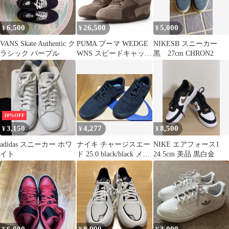
6,500
26,500
5,000
¥
¥
¥
VANS Skate Authentic ク
PUMA プーマ WEDGE
NIKESB スニーカー
ラシック パープル
WNS スピードキャット
黒 27cm CHRON2
24.5cm
10%OFF
3,150
4,277
8,500
¥
¥
¥
adidas スニーカー ホワ
ナイキ チャージスエー
NIKE エアフォース1
イト
ド 25.0 black/black メン
24.5cm 美品 黒白金
ズ