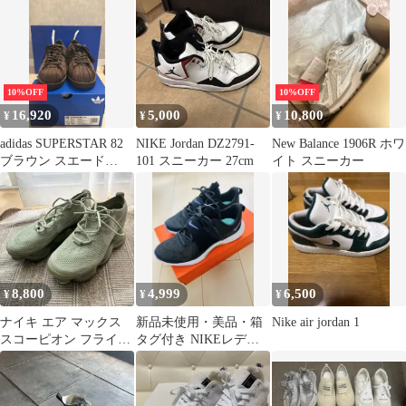
10%OFF
10%OFF
16,920
5,000
10,800
¥
¥
¥
adidas SUPERSTAR 82
NIKE Jordan DZ2791-
New Balance 1906R ホワ
ブラウン スエード
101 スニーカー 27cm
イト スニーカー
27cm
8,800
4,999
6,500
¥
¥
¥
ナイキ エア マックス
新品未使用・美品・箱
Nike air jordan 1
スコーピオン フライニ
タグ付き NIKEレディ
ット
ーススニーカー 24cmナ
イキ 靴