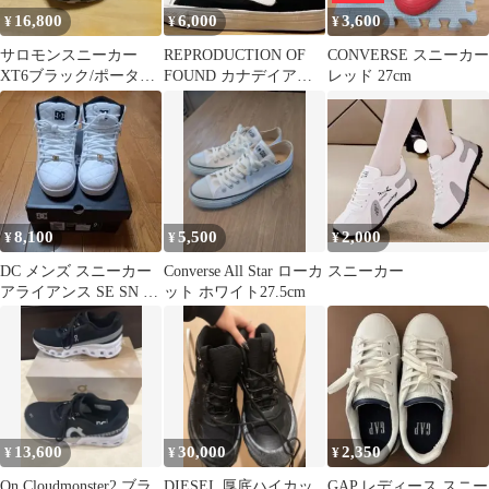
16,800
6,000
3,600
¥
¥
¥
サロモンスニーカー
REPRODUCTION OF
CONVERSE スニーカー
XT6ブラック/ポータベ
FOUND カナデイアン
レッド 27cm
ラ/ピューター
ミリタリートレーナー
8,100
5,500
2,000
¥
¥
¥
DC メンズ スニーカー
Converse All Star ローカ
スニーカー
アライアンス SE SN キ
ット ホワイト27.5cm
ルティング ビッグロゴ
13,600
30,000
2,350
¥
¥
¥
On Cloudmonster2 ブラ
DIESEL 厚底ハイカッ
GAP レディース スニー