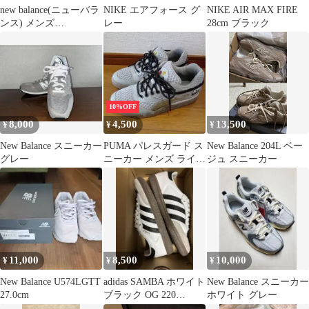
new balance(ニューバラ
NIKE エアフォース グ
NIKE AIR MAX FIRE
ンス) メンズ
レー
28cm ブラック
MW880CA6 26.0cm
10%OFF
8,000
4,500
13,500
¥
¥
¥
New Balance スニーカー
PUMA パレスガード ス
New Balance 204L ベー
グレー
ニーカー メンズ ライト
ジュ スニーカー
グレー
11,000
8,500
10,000
¥
¥
¥
New Balance U574LGTT
adidas SAMBA ホワイト
New Balance スニーカー
27.0cm
ブラック OG 220
ホワイト グレー
B75806