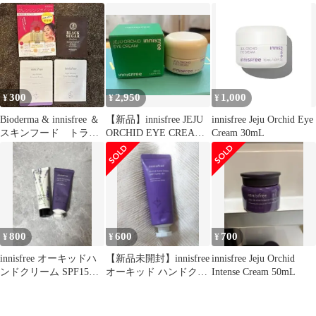
ット まとめ売り
ム2本50ml SPF15
300
2,950
1,000
¥
¥
¥
Bioderma & innisfree ＆
【新品】innisfree JEJU
innisfree Jeju Orchid Eye
スキンフード トライ
ORCHID EYE CREAM
Cream 30mL
アルセット
30mL
800
600
700
¥
¥
¥
innisfree オーキッドハ
【新品未開封】innisfree
innisfree Jeju Orchid
ンドクリーム SPF15
オーキッド ハンドクリ
Intense Cream 50mL
30ml
ームEX