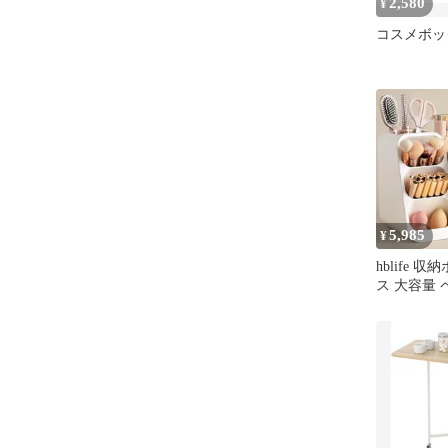
2,580
¥
コスメボッ
5,985
¥
hblife 
ス 大容量 
品ケース 
コスメボッ
性 整理簡
物入れ お
リーボック
ギフト コ
品の整理収
ガナイザー 