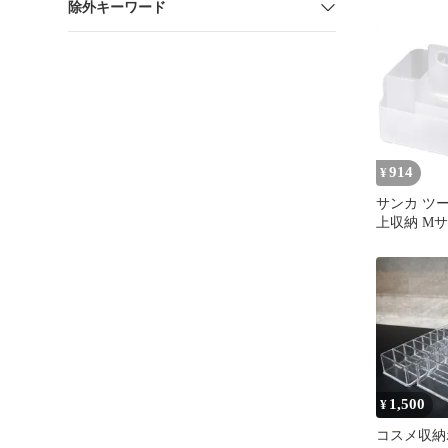
除外キーワード
(幅23.5x奥
10.6cm)
ドル付き 
メイクボッ
ラック コ
収納ボック
卓上 日本
squ＋ NTP-
914
¥
サンカ ツ
上収納 M
(幅23.5x奥
10.6cm)
ドル付き 
メイクボッ
ラック コ
収納ボック
卓上 日本
squ＋ NTP-
1,500
¥
コスメ収納