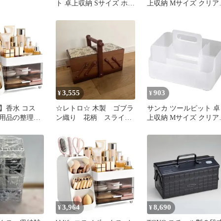
ト 卓上収納 Sサイズ ホワ
上収納 Mサイズ クリア
イト (幅15.7x奥行15.7x高
(幅23.5x奥行15.7x高さ
さ10.6cm) スライド式ハ
10.6cm) スライド式ハン
ンドル付き 積み重ね可能
ドル付き 積み重ね可能
メイクボックス リモコン
メイクボックス リモコ
ラック コスメ化粧品収納
ラック コスメ化粧品収
収納ボックス おしゃれ
収納ボックス おしゃれ
卓上 日本製 収納ケース
卓上 日本製 収納ケース
squ+ NTP
squ＋ NTP-M 1
3,555
903
¥
¥
】香水 コス
☆レトロ☆ 木製 ゴブラ
サンカ ツールピット 卓
用品の整理収
ン織り 花柄 スライド
上収納 Mサイズ クリア
フト 強い耐久
式 ソーイングボック
(幅23.5x奥行15.7x高さ
塵 口紅収納ケ
ス 裁縫箱
10.6cm) スライド式ハン
入れ 引き出し
ドル付き 積み重ね可能
り 収納ボック
メイクボックス リモコ
(ホワイト) メ
ラック コスメ化粧品収
ース コスメ収
収納ボックス おしゃれ
 メイクボック
卓上 日本製 収納ケース
クス hblife
squ＋ NTP-M 0
3,964
8,690
¥
¥