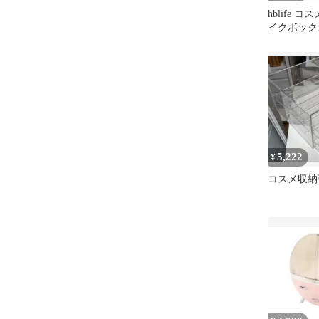
hblife 
イクボック
ボックス 
ス 化粧品
仕切り 引
物入れ 防塵
久性 人気
メ・メイク
納 香水 
(ホワイト) 
5,222
¥
コスメ収納