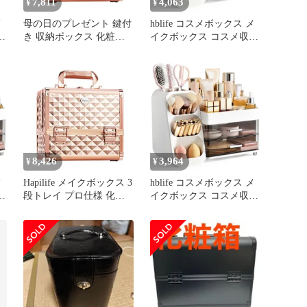
7,811
4,063
¥
¥
メ
母の日のプレゼント 鍵付
hblife コスメボックス メ
納
き 収納ボックス 化粧箱
イクボックス コスメ収納
ー
化粧ボックス 鏡付き コ
ボックス メイク収納ケー
スメボックス (ローズゴ
ス 化粧品 収納ボックス
ールド) メイク道具 ネイ
仕切り 引き出し付き 小
耐
ル用品 ジュエリー コス
物入れ 防塵 防水 強い耐
メ収納 化粧品収納 プロ
久性 人気ギフト コス
収
仕様 3段トレイ メイクボ
メ・メイク用品の整理収
ックス Hapilife
納 香水 口紅収納ケース
(ホワイト) 0
8,426
3,964
¥
¥
メ
Hapilife メイクボックス 3
hblife コスメボックス メ
納
段トレイ プロ仕様 化粧
イクボックス コスメ収納
ー
品収納 コスメ収納 ジュ
ボックス メイク収納ケー
エリー ネイル用品 メイ
ス 化粧品 収納ボックス
ク道具 コスメボックス
仕切り 引き出し付き 小
耐
鏡付き 化粧ボックス 化
物入れ 防塵 防水 強い耐
粧箱 収納ボックス 鍵付
久性 人気ギフト コス
収
き 母の日のプレゼン…
メ・メイク用品の整理収
納 香水 口紅収納ケース
(ホワイト) 1