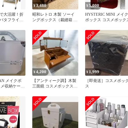
3,480
5,000
¥
¥
で大活躍！折
昭和レトロ 木製 ソーイ
HYSTERIC MINI メイ
バタフライキ
ングボックス（裁縫箱 /
ボックス コスメボック
 幅80cm｜
小物入れ）
ンジ台・サブ
使える4段収
7×奥行81.5×
FW-NA
4,200
1,999
¥
¥
SAN メイクボ
【アンティーク調】木製
［即発送］コスメボッ
スメ収納ケース
三面鏡 コスメボックス
ス
大容量 収納豊富 ドレッ
サー