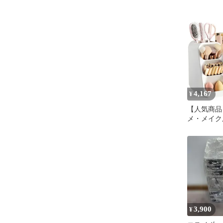
4,167
¥
【人気商品
メ・メイク
納 人気ギ
性 防水 防
ース 小物
付き 仕切
ス 化粧品 
イク収納ケ
納ボックス
ス コスメボッ
3,900
¥