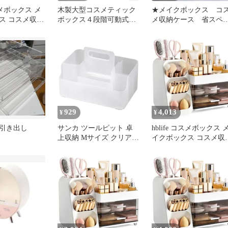
コスメボックス メ
木製大型コスメティック
★メイクボックス コ
ス コスメ収納
ボックス４段階可動式三
メ収納ケース 省スペ
メイク収納ケー
面鏡付 手鏡付
ス 引き出しバス収
 収納ボックス
化粧箱
き出し付き 小
 防水 強い耐
ギフト コス
用品の整理収
口紅収納ケース
1
929
4,013
¥
¥
引き出し
サンカ ツールピット 卓
hblife コスメボックス 
上収納 Mサイズ クリア
イクボックス コスメ収
(幅23.5x奥行15.7x高さ
ボックス メイク収納ケ
10.6cm) スライド式ハン
ス 化粧品 収納ボックス
ドル付き 積み重ね可能
仕切り 引き出し付き 小
メイクボックス リモコン
物入れ 防塵 防水 強い
ラック コスメ化粧品収納
久性 人気ギフト コス
収納ボックス おしゃれ
メ・メイク用品の整理
卓上 日本製 収納ケース
納 香水 口紅収納ケース
squ＋ NTP-M 0
(ホワイト) 1