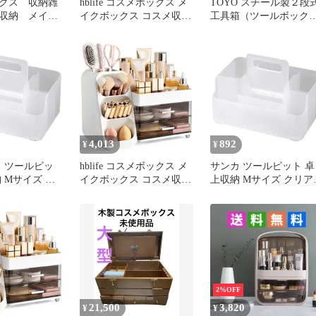
クス 収納雑
hblife コスメボックス メ
TOYO スチール製２段
収納 メイク
イクボックス コスメ収納
工具箱（ツールボック
クリル収納ボ
ボックス メイク収納ケー
ス） ST-350 ( ブラック 
ス 化粧品 収納ボックス
東洋スチール
仕切り 引き出し付き 小
TOYOSTEEL 日本製 お
物入れ 防塵 防水 強い耐
ゃれ スチール製 大容量
久性 人気ギフト コス
衛生用品 収納 救急箱 
メ・メイク用品の整理収
縫箱 コスメボックス メ
納 香水 口紅収納ケース
イクボックス インテリ
(ホワイト) 1
4,013
892
¥
¥
カ ツールピッ
hblife コスメボックス メ
サンカ ツールピット 卓
 Mサイズ ク
イクボックス コスメ収納
上収納 Mサイズ クリア
5x奥行15.7x高
ボックス メイク収納ケー
(幅23.5x奥行15.7x高さ
) スライド式ハ
ス 化粧品 収納ボックス
10.6cm) スライド式ハン
 積み重ね可能
仕切り 引き出し付き 小
ドル付き 積み重ね可能
クス リモコン
物入れ 防塵 防水 強い耐
メイクボックス リモコ
スメ化粧品収納
久性 人気ギフト コス
ラック コスメ化粧品収
ス おしゃれ
メ・メイク用品の整理収
収納ボックス おしゃれ
製 収納ケース
納 香水 口紅収納ケース
卓上 日本製 収納ケース
(ホワイト) 1
squ＋ NTP-M 1
2%OFF
21,500
3,820
¥
¥