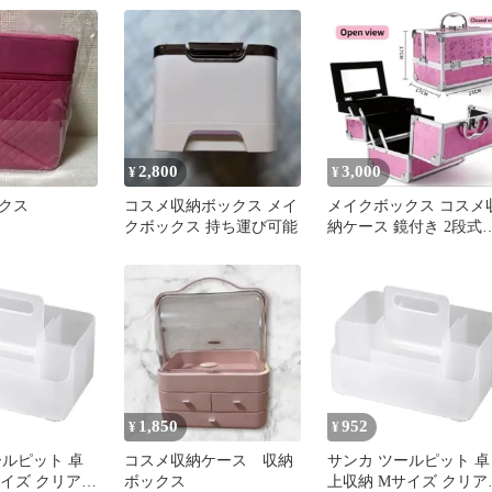
2,800
3,000
¥
¥
クス
コスメ収納ボックス メイ
メイクボックス コスメ
クボックス 持ち運び可能
納ケース 鏡付き 2段
ピンク色
1,850
952
¥
¥
ールピット 卓
コスメ収納ケース 収納
サンカ ツールピット 卓
サイズ クリア
ボックス
上収納 Mサイズ クリア