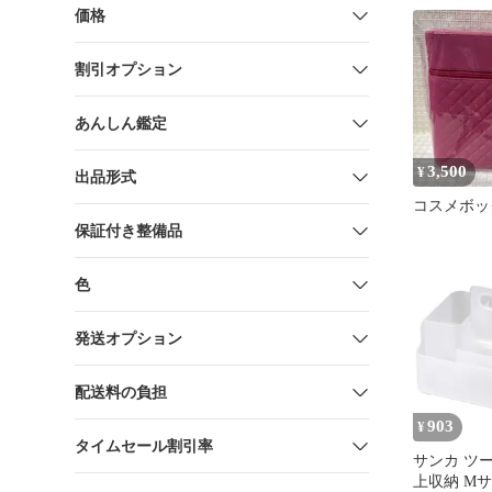
価格
割引オプション
あんしん鑑定
3,500
¥
出品形式
コスメボッ
保証付き整備品
色
発送オプション
配送料の負担
903
¥
タイムセール割引率
サンカ ツ
上収納 M