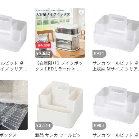
行15.7x高さ
(幅23.5x奥行15.7x高さ
 スライド式ハン
10.6cm) スライド式ハン
積み重ね可能
ドル付き 積み重ね可能
クス リモコン
メイクボックス リモコ
スメ化粧品収納
ラック コスメ化粧品収
ス おしゃれ
収納ボックス おしゃれ
製 収納ケース
卓上 日本製 収納ケース
M 0
squ＋ NTP-M 1
10%OFF
7,632
914
¥
¥
ールピット 卓
【在庫限り】メイクボッ
サンカ ツールピット 卓
サイズ クリア
クス LEDミラー付き 大
上収納 Mサイズ クリア
行15.7x高さ
容量 ドレッサー メイク
(幅23.5x奥行15.7x高さ
 スライド式ハン
コスメ ボックス 可愛い
10.6cm) スライド式ハン
積み重ね可能
おしゃれ 化粧品 鏡 メイ
ドル付き 積み重ね可能
クス リモコン
クミラー 太陽光 ボック
メイクボックス リモコ
スメ化粧品収納
ス メイクケース 収納 お
ラック コスメ化粧品収
ス おしゃれ
洒落 スキンケア 小物入
収納ボックス おしゃれ
製 収納ケース
れ インテリア ホワイト
卓上 日本製 収納ケース
M 0
LED USB充電 化粧品収
squ＋ NTP-M 0
納
2,144
903
¥
¥
ボックス
新品 サンカ ツールピッ
サンカ ツールピット 卓