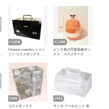
(幅23.5x奥行15.7x高さ
(幅23.5x奥行15.7x高さ
10.6cm) スライド式ハン
10.6cm) スライド式ハン
ドル付き 積み重ね可能
ドル付き 積み重ね可能
ン
メイクボックス リモコン
メイクボックス リモコン
納
ラック コスメ化粧品収納
ラック コスメ化粧品収納
収納ボックス おしゃれ
収納ボックス おしゃれ
卓上 日本製 収納ケース
卓上 日本製 収納ケース
squ＋ NTP-M 0
squ+ NTP-MW
3,690
2,200
¥
¥
Chanson cosmetics シャン
ピンク色の円形収納ボッ
ソン コスメボックス ミ
クス コスメケース 化
ラー付 レア
粧箱 メイクBOX
ン
納
900
914
¥
¥
コスメボックス
サンカ ツールピット 卓