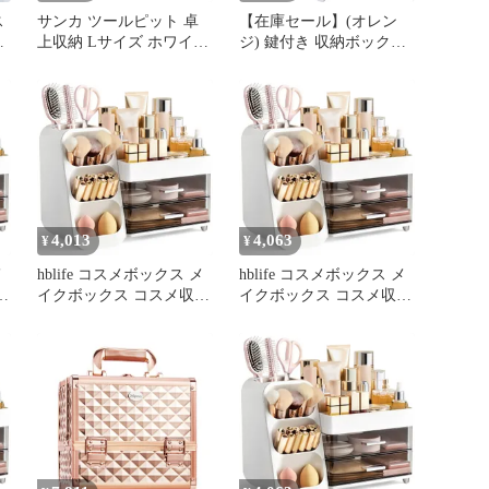
ス
サンカ ツールピット 卓
【在庫セール】(オレン
ー
上収納 Lサイズ ホワイト
ジ) 鍵付き 収納ボックス
納
(幅31.6x奥行15.7x高さ
鏡付き コスメボックス
10.6cm) スライド式ハン
メイク道具 コスメ収納
ドル付き 積み重ね可能
化粧品収納 大容量 メイ
メイクボックス リモコン
クボックス プロ仕様
ラック コスメ化粧品収納
Hapilife
収納ボックス おしゃれ
卓上 日本製 収納ケース
squ+ NTP-LW
4,013
4,063
¥
¥
メ
hblife コスメボックス メ
hblife コスメボックス メ
納
イクボックス コスメ収納
イクボックス コスメ収納
ー
ボックス メイク収納ケー
ボックス メイク収納ケー
ス 化粧品 収納ボックス
ス 化粧品 収納ボックス
仕切り 引き出し付き 小
仕切り 引き出し付き 小
耐
物入れ 防塵 防水 強い耐
物入れ 防塵 防水 強い耐
久性 人気ギフト コス
久性 人気ギフト コス
収
メ・メイク用品の整理収
メ・メイク用品の整理収
納 香水 口紅収納ケース
納 香水 口紅収納ケース
(ホワイト) 1
(ホワイト) 1