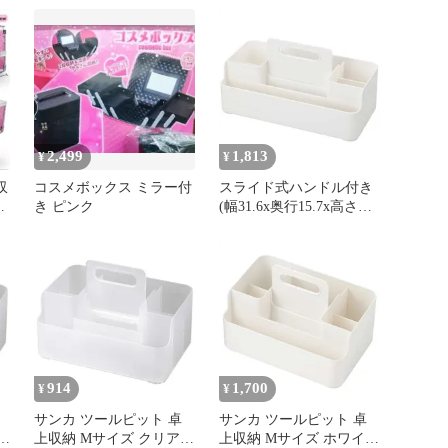
10.6cm) スライド式ハン
ドル付き 積み重ね可能
メイクボックス リモコン
ラック コスメ化粧品収納
収納ボックス おしゃれ
卓上 日本製 収納ケース
squ+ NTP-MCL
2,499
1,813
¥
¥
収
コスメボックス ミラー付
スライド式ハンドル付き
式
き ピンク
(幅31.6x奥行15.7x高さ
10.6cm) 積み重ね可能 メ
イクボックス ホワイト
リモコンラック コスメ化
粧品収納 Lサイズ 収納ボ
ックス おしゃれ 卓上収
納 卓上 日本製 ツールピ
ット 収納ケース squ+ サ
ンカ NTP-LW
914
1,700
¥
¥
サンカ ツールピット 卓
サンカ ツールピット 卓
上収納 Mサイズ クリア
上収納 Mサイズ ホワイト