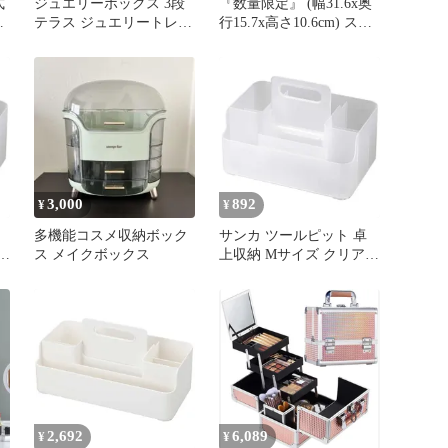
式
ジュエリーボックス 3段
『数量限定』 (幅31.6x奥
テラス ジュエリートレー
行15.7x高さ10.6cm) スラ
)
umbra アンブラ （ コスメ
イド式ハンドル付き 積み
収納 小物入れ アクセサ
重ね可能 ホワイト メイ
し
リー収納 アクセ収納 小
クボックス リモコンラッ
物ケース 収納 スライド
ク Lサイズ コスメ化粧品
裁
収納トレイ コスメボック
収納 収納ボックス 卓上
ス トレイ 小物 おしゃれ
収納 おしゃれ 卓上 ツー
ア
）)
ルピット 日本製 収納ケ
ース サンカ squ+
3,000
892
¥
¥
多機能コスメ収納ボック
サンカ ツールピット 卓
ス メイクボックス
上収納 Mサイズ クリア
(幅23.5x奥行15.7x高さ
10.6cm) スライド式ハン
ドル付き 積み重ね可能
ン
メイクボックス リモコン
納
ラック コスメ化粧品収納
収納ボックス おしゃれ
卓上 日本製 収納ケース
squ＋ NTP-M 0
2,692
6,089
¥
¥