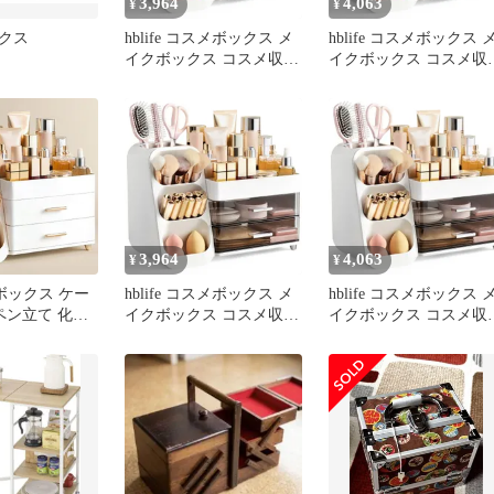
3,964
4,063
¥
¥
クス
hblife コスメボックス メ
hblife コスメボックス 
イクボックス コスメ収納
イクボックス コスメ収
ボックス メイク収納ケー
ボックス メイク収納ケ
ス 化粧品 収納ボックス
ス 化粧品 収納ボックス
仕切り 引き出し付き 小
仕切り 引き出し付き 小
物入れ 防塵 防水 強い耐
物入れ 防塵 防水 強い
久性 人気ギフト コス
久性 人気ギフト コス
メ・メイク用品の整理収
メ・メイク用品の整理
納 香水 口紅収納ケース
納 香水 口紅収納ケース
(ホワイト) 1
(ホワイト) 0
3,964
4,063
¥
¥
収納ボックス ケー
hblife コスメボックス メ
hblife コスメボックス 
ペン立て 化粧
イクボックス コスメ収納
イクボックス コスメ収
メイクボックス
ボックス メイク収納ケー
ボックス メイク収納ケ
クス 強い耐久
ス 化粧品 収納ボックス
ス 化粧品 収納ボックス
単 引き出し小
仕切り 引き出し付き 小
仕切り 引き出し付き 小
しゃれ ジュエ
物入れ 防塵 防水 強い耐
物入れ 防塵 防水 強い
ス 卓上 人気
久性 人気ギフト コス
久性 人気ギフト コス
スメ・メイク用
メ・メイク用品の整理収
メ・メイク用品の整理
納 デスクオー
納 香水 口紅収納ケース
納 香水 口紅収納ケース
(ホワイト) 0
(ホワイト) 0
(ホワイト) 0