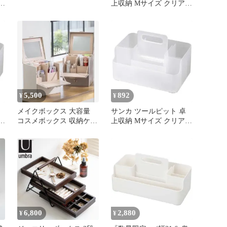
上収納 Mサイズ クリア
(幅23.5x奥行15.7x高さ
10.6cm) スライド式ハン
ドル付き 積み重ね可能
ン
メイクボックス リモコン
納
ラック コスメ化粧品収納
収納ボックス おしゃれ
卓上 日本製 収納ケース
squ＋ NTP-M 0
5,500
892
¥
¥
メイクボックス 大容量
サンカ ツールピット 卓
コスメボックス 収納ケー
上収納 Mサイズ クリア
ス
(幅23.5x奥行15.7x高さ
10.6cm) スライド式ハン
ドル付き 積み重ね可能
ン
メイクボックス リモコン
納
ラック コスメ化粧品収納
収納ボックス おしゃれ
卓上 日本製 収納ケース
squ＋ NTP-M 1
6,800
2,880
¥
¥