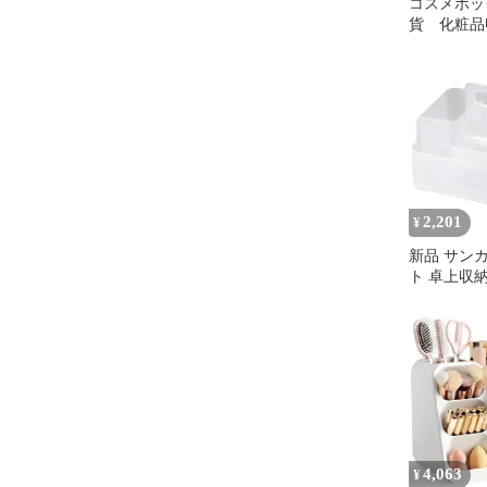
コスメボッ
貨 化粧品
アップ ア
ックス
2,201
¥
新品 サン
ト 卓上収納
リア (幅23.
さ10.6cm
ンドル付き
メイクボッ
ラック コ
収納ボック
卓上 日本
squ+ NTP-
4,063
¥