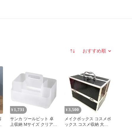
並び替え
1,731
3,500
¥
¥
容
サンカ ツールピット 卓
メイクボックス コスメボ
レ
上収納 Mサイズ クリア
ックス コスメ収納 大容
(幅23.5x奥行15.7x高さ
量