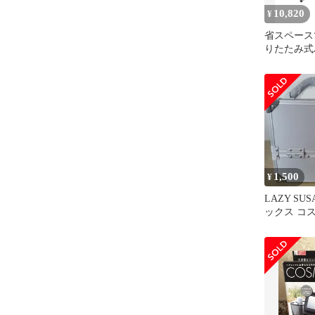
10,820
¥
省スペース
りたたみ式
ッチンワゴン
作業台・レ
テーブルに
納ラック 幅4
高さ24cm B
1,500
¥
LAZY SU
ックス コ
シルバー