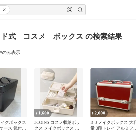
ド式 コスメ ボックス の検索結果
中のみ表示
1,600
2,000
¥
¥
メイクボックス
3COINS コスメ収納ボッ
B-3 メイクボックス 大
ケース 鏡付き
クス メイクボックス ツ
量 3段トレイ アルミフ
ールボックス
ーム コスメボックス