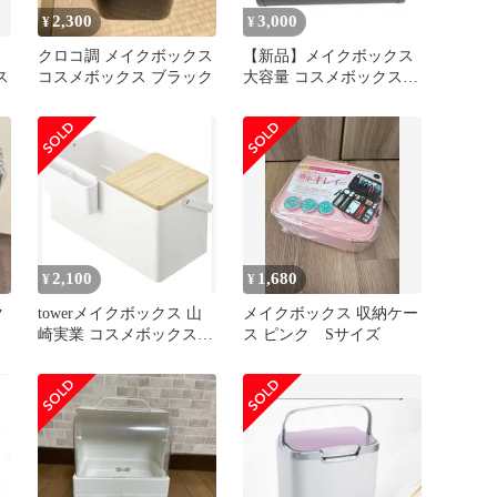
2,300
3,000
¥
¥
ク
クロコ調 メイクボックス
【新品】メイクボックス
ス
コスメボックス ブラック
大容量 コスメボックス
化粧箱 持ち運び 黒
2,100
1,680
¥
¥
ク
towerメイクボックス 山
メイクボックス 収納ケー
崎実業 コスメボックス
ス ピンク Sサイズ
BOX