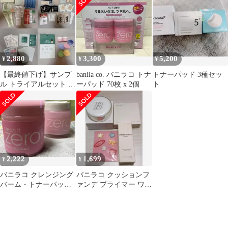
ルロン酸
2,880
3,300
5,200
¥
¥
¥
【最終値下げ】サンプ
banila co. バニラコ トナ
トナーパッド 3種セッ
ル トライアルセット ま
ーパッド 70枚 x 2個
ト
とめ売り
2,222
1,699
¥
¥
バニラコ クレンジング
バニラコ クッションフ
バーム・トナーパッド
ァンデ プライマー ワッ
セット
ペン セット