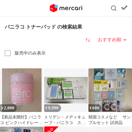
バニラコ トナーパッド の検索結果
並び替え
販売中のみ表示
2,000
9,990
600
¥
¥
¥
【新品未開封】バニラ
トリデン・メディキュ
韓国コスメなど サン
コ ピンクハイドレーシ
ーブ・バニラコ スキ
プルセット 試供品
ョントナーパッド ヒア
ンケアセット