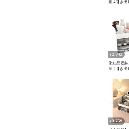
量 4引き出
粧水・美容
理 机の上 
ース収納 
小物収納ケ
2,042
¥
化粧品収納
量 4引き出
粧水・美容
理 机の上 
ース収納 
小物収納ケ
3,759
¥