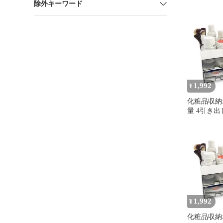
除外キーワード
イクボック
クス 小物
文具収納 
デスクオー
機能 ペン立て
1,992
¥
化粧品収納
量 4引き出
粧水・美容
理 机の上 
ース収納 
小物収納ケ
1,992
¥
化粧品収納