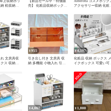
卓上収納ボッ
【新品セール中・特価販
Anberotta コスメボック
収納 机収納ケ
売】 化粧品収納ボックス
アクセサリー収納 化粧
納 多機能 引
コスメ収納ケース 大容量
収納ケース 卓上マルチ
粧品 小物入れ
引き出し式 卓上収納 メ
納 ラック アクリル製 
ックス 大容量
イクボックス スキンケア
ュエリー ネックレス収
ガナイ
収納 防水
引き出し 透明 小物入れ
大容量 N-J85-1(透明)
955
4,197
¥
¥
入れ 文房具収
引き出し付き 文房具 収
化粧品 収納 ボックス 
ックス 収納ケ
納 多機能 小物入れ 引き
イクボックス 可愛い可
ク収納ボックス
出し 卓上 組立不要 ピン
い 化粧ボックス コンパ
ン立て 4引き
ク
クト メイク 多機能 小
リモコン 文房
入れ 引き出し 可愛い 
納 化粧品収納
上 引出し三つ 収
ガナイザー 家
オフィス用 多
不要
4,067
1,800
¥
¥