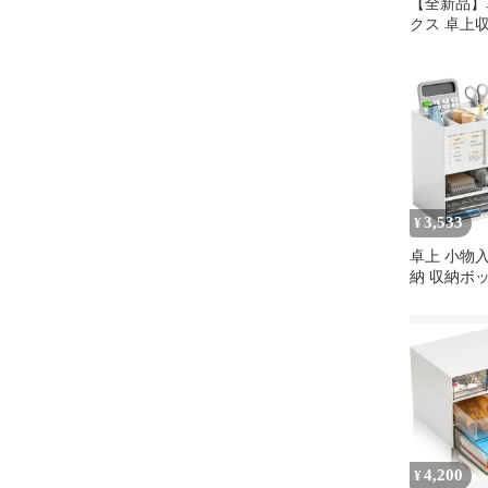
【全新品】
クス 卓上
ース 小物収
き出し 化
卓上小物ボ
デスクオー
3,533
¥
卓上 小物
納 収納ボ
ース デス
小物収納 ペ
出し付き 
具 卓上収
デスクオー
庭生活用 
機能 組立
4,200
¥