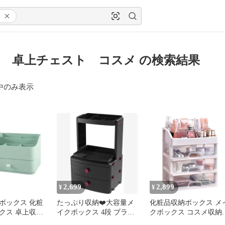
 卓上チェスト コスメ の検索結果
中のみ表示
2,699
2,899
¥
¥
ボックス 化粧
たっぷり収納❤️大容量メ
化粧品収納ボックス メ
クス 卓上収納
イクボックス 4段 ブラッ
クボックス コスメ収納
スメ収納 メイ
ク ラグジュアリー 化粧
デスクオーガナイザー 