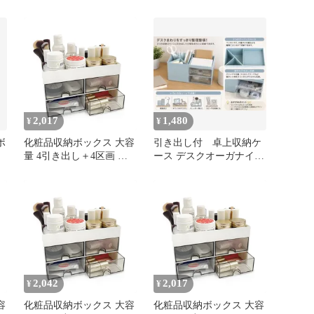
卓
ット デスクトップ用 卓
し付き化粧品メイクボッ
上収納ボックス ホワイト
クス 大容量
＆クリア 小物整理 文房
具収納 オフィスや家庭用
オーガナイザーｍａ
2,017
1,480
¥
¥
ボ
化粧品収納ボックス 大容
引き出し付 卓上収納ケ
量 4引き出し＋4区画 化
ース デスクオーガナイザ
粧水・美容液・ブラシ整
ー 小物収納 コスメ収納
理 机の上 洗面台 省スペ
ペン立て
ース収納 すっきり整理
小物収納ケース 0
2,042
2,017
¥
¥
容
化粧品収納ボックス 大容
化粧品収納ボックス 大容