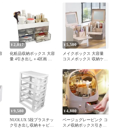
さ68cm 整理タンス スリ
ム 引き出し 収納 おしゃ
れ 収納ボックス デスク
防
ワゴン サイドキャビネッ
機
ト チェストワゴン コン
収
パクト ソファ横 ホワイ
ト 白 ベージュ コー
2,017
5,500
¥
¥
容
化粧品収納ボックス 大容
メイクボックス 大容量
量 4引き出し＋4区画 化
コスメボックス 収納ケー
整
粧水・美容液・ブラシ整
ス
ペ
理 机の上 洗面台 省スペ
ース収納 すっきり整理
小物収納ケース 0
9,580
4,880
¥
¥
NUOLUX 5段プラスチッ
ベージュグレーピンク コ
ク引き出し収納キャビネ
スメ収納ボックス引き出