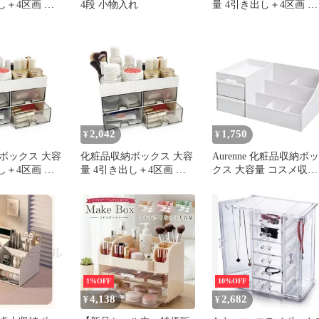
し＋4区画 化
4段 小物入れ
量 4引き出し＋4区画 化
液・ブラシ整
粧水・美容液・ブラシ
洗面台 省スペ
理 机の上 洗面台 省ス
すっきり整理
ース収納 すっきり整理
ース 1
小物収納ケース 1
2,042
1,750
¥
¥
ボックス 大容
化粧品収納ボックス 大容
Aurenne 化粧品収納ボッ
し＋4区画 化
量 4引き出し＋4区画 化
クス 大容量 コスメ収納
液・ブラシ整
粧水・美容液・ブラシ整
化粧品 収納 引き出し 
洗面台 省スペ
理 机の上 洗面台 省スペ
上 メイクボックス おし
すっきり整理
ース収納 すっきり整理
ゃれ スキンケア 文房具
ース 1
小物収納ケース 1
小物 メイク
1%OFF
10%OFF
4,138
2,682
¥
¥