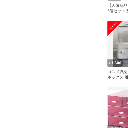
【人気商品
3個セット
由 引き出し
粧品収納ボ
収納 大容量
オーガナイ
ケース スト
粧品 卓上
房具 デス
要 オフィス
入れ 学
1,300
¥
コスメ収納
ボックス 