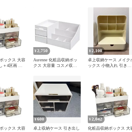
ス コスメボッ
コスメデスク
化粧品 収納 引き出し 
入れ おしゃれ
上 メイクボックス おし
卓上収納ラック
ゃれ スキンケア 文房具
ガナイザー 多
小物 メイク
 (A)
2,750
2,100
¥
¥
ボックス 大容
Aurenne 化粧品収納ボッ
卓上収納ケース メイク
し＋4区画 化
クス 大容量 コスメ収納
ックス 小物入れ 引き出
液・ブラシ整
化粧品 収納 引き出し 卓
し付き
洗面台 省スペ
上 メイクボックス おし
すっきり整理
ゃれ スキンケア 文房具
ース 1
小物 メイク
600
2,042
¥
¥
ボックス 大容
卓上収納ケース 引き出し
化粧品収納ボックス 大