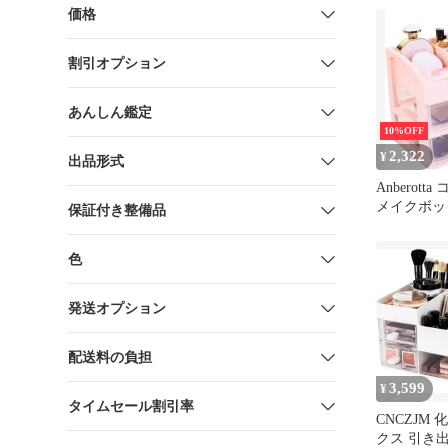
ク収納
価格
割引オプション
あんしん鑑定
10%OFF
2,322
¥
出品形式
Anberot
メイクボッ
保証付き整備品
納ケース 
ラック 引
色
れ 大容量 N-
発送オプション
配送料の負担
3,599
¥
タイムセール割引率
CNCZJM
クス 引き出