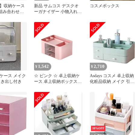
】収納ケース
新品 サムコス デスクオ
コスメボックス
 組み合わせ自
ーガナイザー 小物入れ
 おしゃれ 化
卓上 収納 組立不要 大容
ックス 多機能
量 デスクオーガナイザー
 透明 デスク
文房具 小物入れ 化粧品
ザー アクリル
収納 小物収納 引き出し
レージ A5 化
ペン立て リモコン オフ
収納ケース 文
ィス お部屋 学校用 (4層)
ク収納 組立不
 お部屋 小物
1,542
2,710
¥
¥
ケース メイク
☆ ピンク ☆ 卓上収納ケ
Asdays コスメ 卓上収納
引き出し付き
ース 卓上収納ボックス
化粧品収納 メイク 引き
ykw3502qige 卓上収納ボ
出し ペン立て リモコン
ックス 卓上収納ケース
ラック 卓上 (グリーン,
小物収納 文房具 引き出
大サイズ) [グリーン] [
し 収納 整理 デスク周り
サイズ]
上 多用途 大容量 プラス
チック ペン立て リモコ
ン アクセサリー コスメ
おしゃれ シンプル
10%OFF