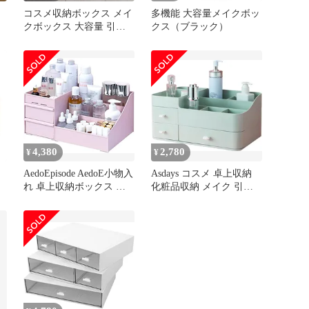
コスメ収納ボックス メイ
多機能 大容量メイクボッ
クボックス 大容量 引き
クス（ブラック）
出し付き
4,380
2,780
¥
¥
AedoEpisode AedoE小物入
Asdays コスメ 卓上収納
れ 卓上収納ボックス デ
化粧品収納 メイク 引き
スク上置き棚 引き出し型
出し ペン立て リモコン
組立不要 仕切り 多機能
ラック( グリーン, 大サイ
大
整理整頓 お( ピンク)
ズ)