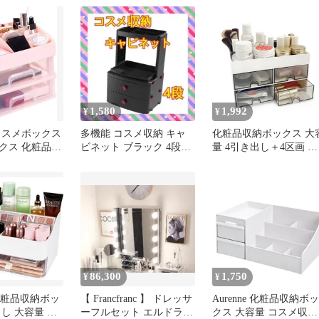
品収納
上収納 収納ボックス 化
粧箱 透明 引き出し付き
化粧品 小物入れ 文房具
収納 大容量 分類収納 
塵 防水 人気ギフト 多
能 3つの引き出し 卓上
納
1,580
1,992
¥
¥
ta コスメボックス
多機能 コスメ収納 キャ
化粧品収納ボックス 大
クス 化粧品収
ビネット ブラック 4段
量 4引き出し＋4区画 化
卓上マルチ収納
収納 小物整理 ブラック
粧水・美容液・ブラシ
き出し 小物入
理 机の上 洗面台 省ス
J77
ース収納 すっきり整理
小物収納ケース 1
86,300
1,750
¥
¥
 化粧品収納ボッ
【 Francfranc 】 ドレッサ
Aurenne 化粧品収納ボッ
し 大容量 メ
ーフルセット エルドラド
クス 大容量 コスメ収納