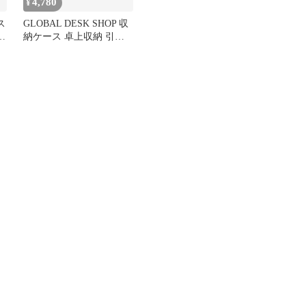
4,780
¥
ス
GLOBAL DESK SHOP 収
収
納ケース 卓上収納 引き
納
出しボックス 3段式 組み
合わせ自由 小物入れ 文
房具 化粧品 デスク オフ
ィス