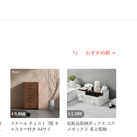
並び替え
9,960
1,500
¥
¥
イ
スチール チェスト 7段 キ
化粧品収納ボックス コス
ャスター付き A4サイズが
メボックス 卓上収納 大
卓
入る 幅35cm 奥行26cm 高
容量 コスメ収納