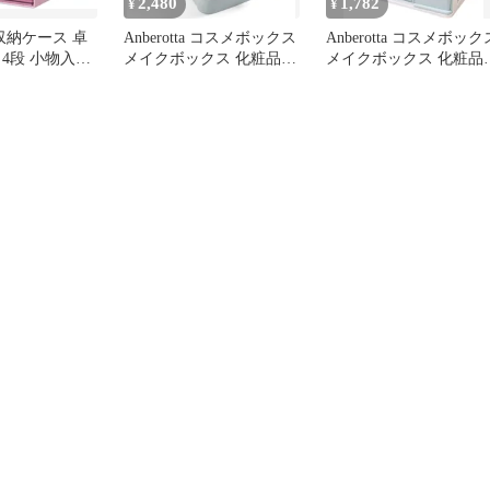
2,480
1,782
¥
¥
 収納ケース 卓
Anberotta コスメボックス
Anberotta コスメボック
4段 小物入れ
メイクボックス 化粧品収
メイクボックス 化粧品
メ(ピンク)
納ケース 卓上マルチ収納
納ケース 卓上マルチ収
ラック 引き出し 小物入
ラック 引き出し 小物入
れ 大容量 N-J62
れ 大容量 N-J61