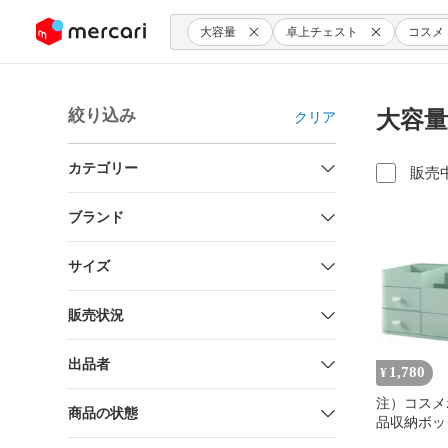
ンツにスキップ
大容量
卓上チェスト
コスメ
絞り込み
大容量
クリア
カテゴリー
販売
ブランド
サイズ
販売状況
出品者
1,780
¥
注）コスメ
商品の状態
品収納ボッ
大容量 コ