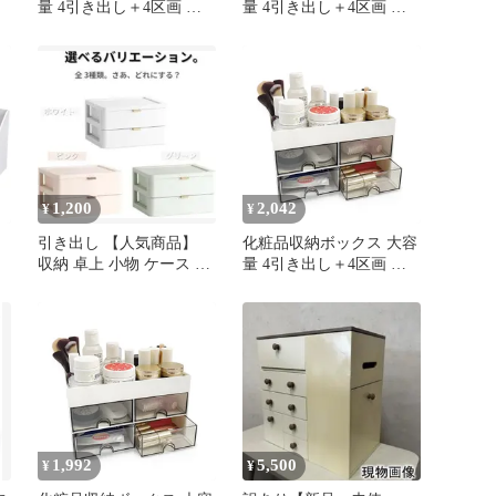
量 4引き出し＋4区画 化
量 4引き出し＋4区画 化
整
粧水・美容液・ブラシ整
粧水・美容液・ブラシ整
ペ
理 机の上 洗面台 省スペ
理 机の上 洗面台 省スペ
ース収納 すっきり整理
ース収納 すっきり整理
小物収納ケース 0
小物収納ケース 1
1,200
2,042
¥
¥
引き出し 【人気商品】
化粧品収納ボックス 大容
収納 卓上 小物 ケース ピ
量 4引き出し＋4区画 化
卓
ンク ORIJIRI
粧水・美容液・ブラシ整
理 机の上 洗面台 省スペ
ース収納 すっきり整理
小物収納ケース 0
1,992
5,500
¥
¥