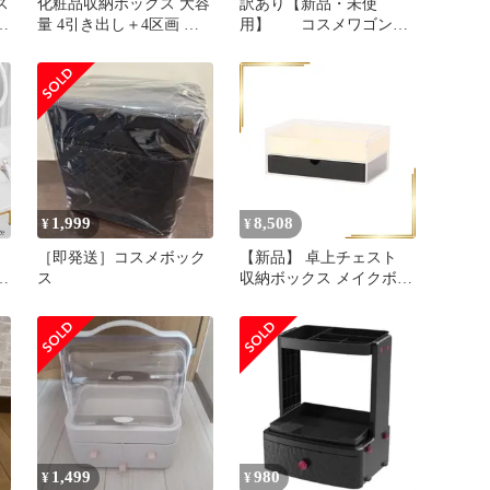
ス
化粧品収納ボックス 大容
訳あり【新品・未使
品
量 4引き出し＋4区画 化
用】 コスメワゴン
収
粧水・美容液・ブラシ整
ボックス 小物収納 ド
ジ
理 机の上 洗面台 省スペ
レッサー
納
ース収納 すっきり整理
小物収納ケース 1
1,999
8,508
¥
¥
メ
［即発送］コスメボック
【新品】 卓上チェスト
愛
ス
収納ボックス メイクボッ
クス コスメボックス 小
物
物入れ 小物収納 引き出
卓
し メイクケース アクリ
ルケース 2段★収納チェ
スト(マルチ) 1
1,499
980
¥
¥