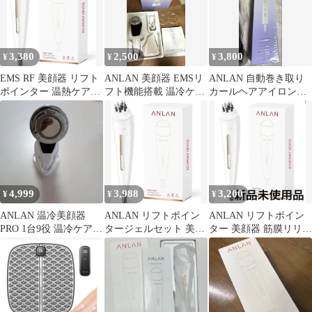
3,380
2,500
3,800
¥
¥
¥
EMS RF 美顔器 リフト
ANLAN 美顔器 EMSリ
ANLAN 自動巻き取り
ポインター 温熱ケア
フト機能搭載 温冷ケ
カールヘアアイロン
ANLAN 携帯 小型 軽量
ア・LEDライト付き 8
32mm
機能搭載
4,999
3,988
3,200
¥
¥
¥
ANLAN 温冷美顔器
ANLAN リフトポイン
ANLAN リフトポイン
PRO 1台9役 温冷ケア 3
タージェルセット 美顔
ター 美顔器 筋膜リリー
色光エステ 多機能美顔
器
ス EMS RF 微電流 温熱
器