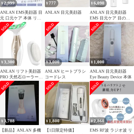
2,999
777
6,090
¥
¥
¥
ANLAN EMS美顔器 目
ANLAN 目元美顔器
ANLAN 目元美顔器
元 口元ケア 本体 リフ
EMS 目元ケア 目のく
トアップ 小顔・鼻周り
ま リフトケア 温熱 振
ケア
動 イオン導入 多機能
充電式 2色LED おうち
エステ 軽量 男性 女性
ホワイトe
3,300
3,000
1,000
¥
¥
¥
ANLAN リフト美顔器
ANLAN ヒートブラシ
ANLAN 目元美顔器
PRO 天然石ローラー付
コードレス
Eye Beauty Device 本体
温熱 振動 LED EMS
3,788
1,800
2,860
¥
¥
¥
【新品】ANLAN 多機
【1日限定特価】
EMS RF波 ラジオ波 リ