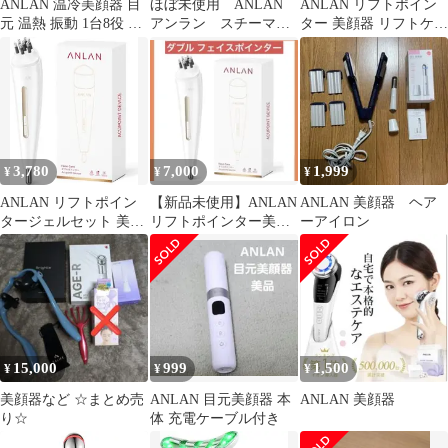
ANLAN 温冷美顔器 目
ほぼ未使用 ANLAN
ANLAN リフトポイン
元 温熱 振動 1台8役 美
アンラン スチーマー
ター 美顔器 リフトケア
顔器 ems 自宅用美顔器
美顔器 美顔器 フェ
温熱ケア 筋膜リリース
イススチーマー
コリ
3,780
7,000
1,999
¥
¥
¥
ANLAN リフトポイン
【新品未使用】ANLAN
ANLAN 美顔器 ヘア
タージェルセット 美顔
リフトポインター美顔
ーアイロン
器 リフトケア コリほぐ
器
し
15,000
999
1,500
¥
¥
¥
美顔器など ☆まとめ売
ANLAN 目元美顔器 本
ANLAN 美顔器
り☆
体 充電ケーブル付き