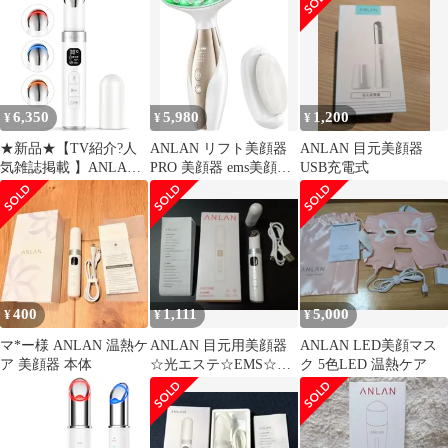
6,350
5,980
1,200
¥
¥
¥
★新品★【TV紹介?人
ANLAN リフト美顔器
ANLAN 目元美顔器
気雑誌掲載 】ANLAN
PRO 美顔器 ems美顔器
USB充電式
目元ケア 美顔器 ems 目
天然石ローラー 温熱ケ
元美顔器 45℃温熱ケア
ア
3種類光エステ 1台6役
アイリフト 口元ケア 振
動 LCDディスプレイ
typeC充電式 誕生日 ク
リスマス プレセント
400
1,111
5,000
¥
¥
¥
c7f76608
マ*ー様 ANLAN 温熱ケ
ANLAN 目元用美顔器
ANLAN LED美顔マス
ア 美顔器 本体
☆光エステ☆EMS☆温
ク 5色LED 温熱ケア
熱ケア★口元 コンパ
クトサイズ