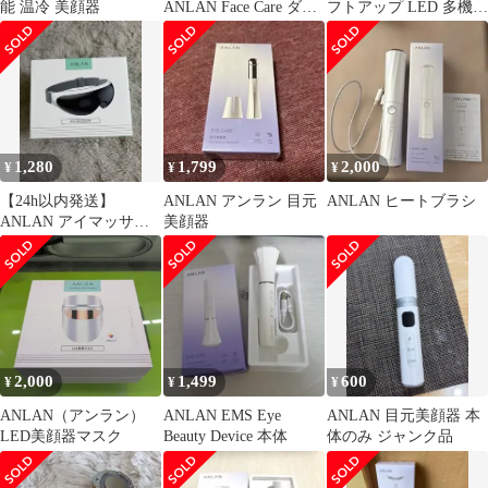
能 温冷 美顔器
ANLAN Face Care ダブ
フトアップ LED 多機能
ルポインター 美顔器
美顔器 電動洗顔ブラシ
1,280
1,799
2,000
¥
¥
¥
【24h以内発送】
ANLAN アンラン 目元
ANLAN ヒートブラシ
ANLAN アイマッサー
美顔器
ジャー 目もとエステ
2,000
1,499
600
¥
¥
¥
ANLAN（アンラン）
ANLAN EMS Eye
ANLAN 目元美顔器 本
LED美顔器マスク
Beauty Device 本体
体のみ ジャンク品