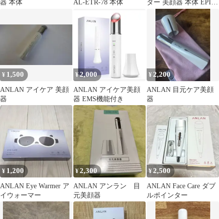
器 本体
AL-ETR-78 本体
ター 美顔器 本体 EPI
Gelセット
1,500
2,000
2,200
¥
¥
¥
ANLAN アイケア 美顔
ANLAN アイケア美顔
ANLAN 目元ケア美顔
器
器 EMS機能付き
器
1,200
2,300
2,500
¥
¥
¥
ANLAN Eye Warmer ア
ANLAN アンラン 目
ANLAN Face Care ダブ
イウォーマー
元美顔器
ルポインター