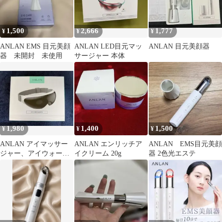
1,500
2,666
1,777
¥
¥
¥
ANLAN EMS 目元美顔
ANLAN LED目元マッ
ANLAN 目元美顔器
器 未開封 未使用
サージャー 本体
1,980
1,400
1,500
¥
¥
¥
ANLAN アイマッサー
ANLAN エンリッチア
ANLAN EMS目元美顔
ジャー、アイウォーマ
イクリーム 20g
器 2色光エステ
ー