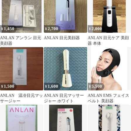
1,450
2,700
2,000
¥
¥
¥
ANLAN アンラン 目元
ANLAN 目元美顔器
ANLAN 目元ケア 美顔
美顔器
器 本体
1,500
1,600
5,500
¥
¥
¥
ANLAN 温冷目元マッ
ANLAN 目元マッサー
ANLAN EMS フェイス
サージャー
ジャー ホワイト
ベルト 美顔器