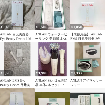
1,690
1,500
1,850
¥
¥
¥
ANLAN 目元美顔器
ANLAN ウォーターピ
【未使用品】 ANLAN
Eye Beauty Device LM-
ーリング 美顔器 本体：
EMS 目元美顔器 2色光
2201
箱付き
エステ ホワイト くまケ
ア リフトケア おうちエ
ステ 軽量
1,500
3,980
1,333
¥
¥
¥
ANLAN EMS Eye
ANLAN 顔と目元美顔
ANLAN アイマッサー
Beauty Device 目元美顔
器 本体2本セット中古
ジャー
器
品送料無料