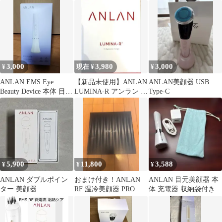
元美顔器
3,000
3,980
3,000
¥
現在 ¥
¥
ANLAN EMS Eye
【新品未使用】ANLAN
ANLAN美顔器 USB
Beauty Device 本体 目元
LUMINA-R アンラン 美
Type-C
美顔器
顔器 EMS
5,900
11,800
3,588
¥
¥
¥
ANLAN ダブルポイン
おまけ付き！ANLAN
ANLAN 目元美顔器 本
ター 美顔器
RF 温冷美顔器 PRO
体 充電器 収納袋付き