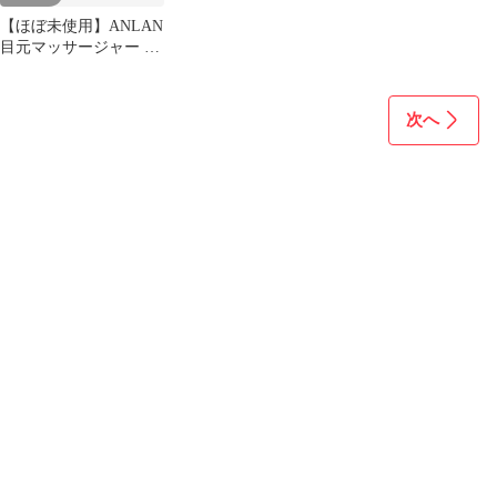
【ほぼ未使用】ANLAN
目元マッサージャー 可
視指圧型 EMS 温熱
次へ