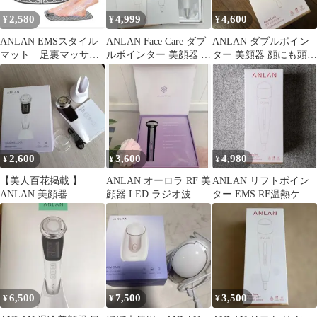
2,580
4,999
4,600
¥
¥
¥
ANLAN EMSスタイル
ANLAN Face Care ダブ
ANLAN ダブルポイン
マット 足裏マッサー
ルポインター 美顔器 リ
ター 美顔器 顔にも頭皮
ジャー ６モード 15
フトポインター
にも
段階
2,600
3,600
4,980
¥
¥
¥
【美人百花掲載 】
ANLAN オーロラ RF 美
ANLAN リフトポイン
ANLAN 美顔器
顔器 LED ラジオ波
ター EMS RF温熱ケア
美顔器【新品】
6,500
7,500
3,500
¥
¥
¥