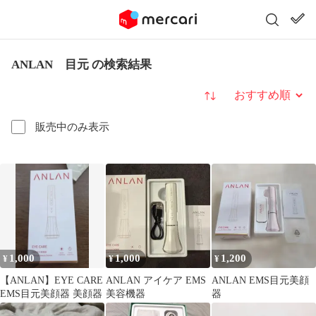
ANLAN 目元 の検索結果
並び替え
販売中のみ表示
1,000
1,000
1,200
¥
¥
¥
【ANLAN】EYE CARE
ANLAN アイケア EMS
ANLAN EMS目元美顔
EMS目元美顔器 美顔器
美容機器
器