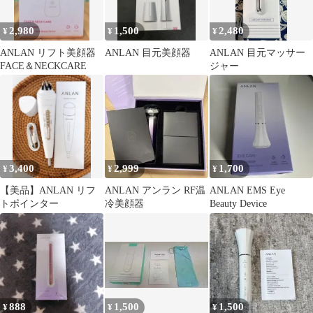
2,980
1,500
2,480
¥
¥
¥
ANLAN リフト美顔器
ANLAN 目元美顔器
ANLAN 目元マッサー
FACE＆NECKCARE
ジャー
3,400
2,999
1,700
¥
¥
¥
【美品】ANLAN リフ
ANLAN アンラン RF温
ANLAN EMS Eye
トポインター
冷美顔器
Beauty Device
888
1,500
1,500
¥
¥
¥