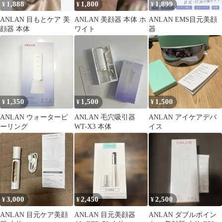
1,888
1,800
1,899
¥
¥
¥
ANLAN 目もとケア 美
ANLAN 美顔器 本体 ホ
ANLAN EMS目元美顔
顔器 本体
ワイト
器
1,350
1,500
1,500
¥
¥
¥
ANLAN ウォーターピ
ANLAN 毛穴吸引器
ANLAN アイケアデバ
ーリング
WT-X3 本体
イス
3,000
2,450
2,500
¥
¥
¥
ANLAN 目元ケア美顔
ANLAN 目元美顔器
ANLAN ダブルポイン