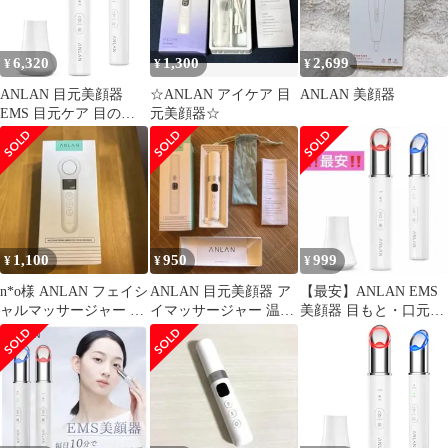
6,320
1,300
2,699
¥
¥
¥
ANLAN 目元美顔器
☆ANLAN アイケア 目
ANLAN 美顔器
EMS 目元ケア 目のく
元美顔器☆
ま リフトケア 温熱 振
動 イオン導入 多機能
充電式 2色LED おうち
エステ 軽量 男性 女性
ホワイトpms 3bf3e51b
1,100
950
999
¥
¥
¥
n*o様 ANLAN フェイシ
ANLAN 目元美顔器 ア
【最安】ANLAN EMS
ャルマッサージャー 新
イマッサージャー 温熱
美顔器 目もと・口元ケ
品
ケア 箱・説明書付
ア まぶた 瞼 マッサー
ジ 美容