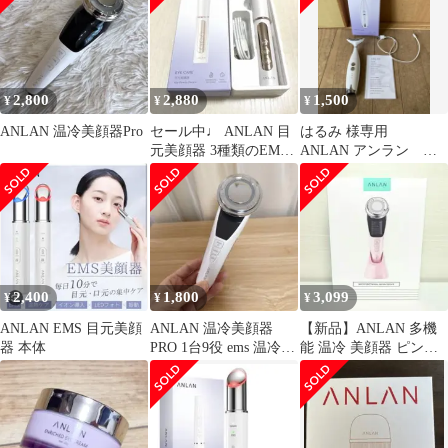
2,800
2,880
1,500
¥
¥
¥
ANLAN 温冷美顔器Pro
セール中♩ ANLAN 目
はるみ 様専用
元美顔器 3種類のEMS
ANLAN アンラン リ
イオン導入 温感 赤色
フトカッサ 美顔器
LED
2,400
1,800
3,099
¥
¥
¥
ANLAN EMS 目元美顔
ANLAN 温冷美顔器
【新品】ANLAN 多機
器 本体
PRO 1台9役 ems 温冷ケ
能 温冷 美顔器 ピンク
ア 多機能美顔器
軽い カワイイ