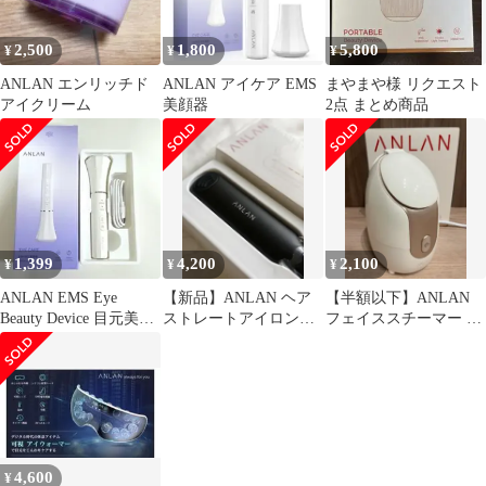
2,500
1,800
5,800
¥
¥
¥
ANLAN エンリッチド
ANLAN アイケア EMS
まやまや様 リクエスト
アイクリーム
美顔器
2点 まとめ商品
1,399
4,200
2,100
¥
¥
¥
ANLAN EMS Eye
【新品】ANLAN ヘア
【半額以下】ANLAN
Beauty Device 目元美顔
ストレートアイロン
フェイススチーマー 本
器
Sleek & Shiny
体
4,600
¥