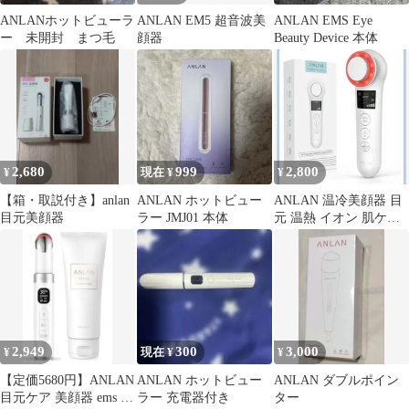
ANLANホットビューラ
ANLAN EM5 超音波美
ANLAN EMS Eye
ー 未開封 まつ毛
顔器
Beauty Device 本体
2,680
999
2,800
¥
現在 ¥
¥
【箱・取説付き】anlan
ANLAN ホットビュー
ANLAN 温冷美顔器 目
目元美顔器
ラー JMJ01 本体
元 温熱 イオン 肌ケア
多機能 自宅用 美顔器
2,949
300
3,000
¥
現在 ¥
¥
【定価5680円】ANLAN
ANLAN ホットビュー
ANLAN ダブルポイン
目元ケア 美顔器 ems 目
ラー 充電器付き
ター