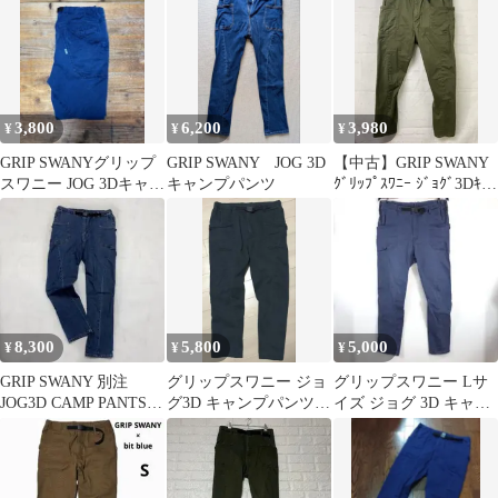
M
3,800
6,200
3,980
¥
¥
¥
GRIP SWANYグリップ
GRIP SWANY JOG 3D
【中古】GRIP SWANY
スワニー JOG 3Dキャン
キャンプパンツ
ｸﾞﾘｯﾌﾟｽﾜﾆｰ ｼﾞｮｸﾞ3Dｷｬﾝ
プパンツ ネイビーGパ
ﾌﾟﾊﾟﾝﾂ GSP-55 ｶｰｷ S
ン
991929313
8,300
5,800
5,000
¥
¥
¥
GRIP SWANY 別注
グリップスワニー ジョ
グリップスワニー Lサ
JOG3D CAMP PANTS
グ3D キャンプパンツ
イズ ジョグ 3D キャン
ストレッチ L 青
ブラックM GSP-55
プパンツ GSP-55