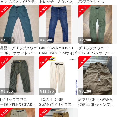
ャンプパンツ GSP-43
トレッチ ３Ｄパン
JOG3D Mサイズ
グリップスワニー
ツ 2本セット XL ワ
ークパンツ
3,500
4,500
2,900
¥
¥
¥
美品 S グリップスワニ
GRIP SWANY JOG3D
グリップスワニー
ー ギア ポケット パン
CAMP PANTS Mサイズ
JOG 3D パンツ ワー
ツ 2.0 GSP-80
ク カーキ grip swany
M
8,900
11,790
3,200
¥
¥
¥
[グリップスワニ
【新品】 GRIP
訳アリ GRIP SWANY
ー]SUPPLEX GEAR
SWANY(グリップスワ
GSP-55 3Dキャンプパ
PANTS 4.0 GSP-107
ニー) イージー ジョグ
ンツ ベージュ XL
3D キャンプパンツ