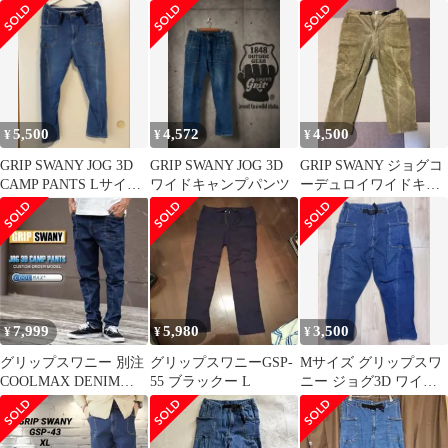
SWANY デニム
5,500
4,572
4,500
¥
¥
¥
GRIP SWANY JOG 3D
GRIP SWANY JOG 3D
GRIP SWANY ジョグコ
CAMP PANTS Lサイズ
ワイドキャンプパンツ
ーデュロイワイドキャ
GSP-43
ンプパンツ M
7,999
5,980
3,500
¥
¥
¥
グリップスワニー 別注
グリップスワニーGSP-
Mサイズ グリップスワ
COOLMAX DENIM
55 ブラックー L
ニー ジョグ3D ワイド
JOG3D パンツ
キャンプパンツ デニム