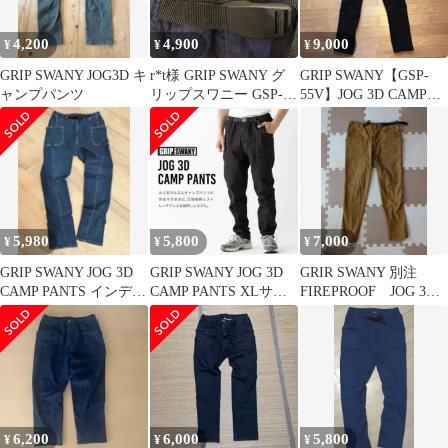
4,200
4,900
9,000
¥
¥
¥
GRIP SWANY JOG3D キ
r*t様 GRIP SWANY グ
GRIP SWANY【GSP-
ャンプパンツ
リップスワニー GSP-
55V】JOG 3D CAMP
OR04 ネイビー M
PANTS M 黒
5,980
5,800
7,000
¥
¥
¥
GRIP SWANY JOG 3D
GRIP SWANY JOG 3D
GRIR SWANY 別注
CAMP PANTS インディ
CAMP PANTS XLサイ
FIREPROOF JOG 3D
ゴ M
ズ
CAMPPANTS
6,200
6,000
5,800
¥
¥
¥