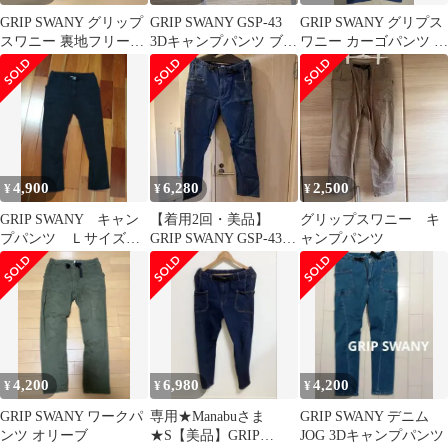
GRIP SWANY グリップ
GRIP SWANY GSP-43
GRIP SWANY グリプス
スワニー 裏地フリース
3Dキャンプパンツ ブラ
ワニー カーゴパンツ キ
パンツ サイズＬ
ックM
ャンプパンツ ネイビー
S
4,900
6,280
2,500
¥
¥
¥
GRIP SWANY キャン
【着用2回・美品】
グリップスワニー キ
プパンツ Ｌサイズ
GRIP SWANY GSP-43
ャンプパンツ
ブラック
3Dキャンプパンツ XL
4,200
6,980
4,200
¥
¥
¥
GRIP SWANY ワークパ
専用★Manabuさま
GRIP SWANY デニム
ンツ オリーブ
★S【美品】GRIP
JOG 3Dキャンプパンツ