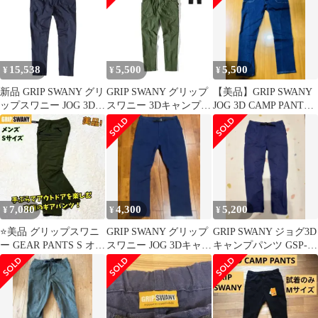
GSMP-144 アウトドア
ウェア ズボン ボトムス
ユニセックス 吸水 速乾
15,538
5,500
5,500
¥
¥
¥
新品 GRIP SWANY グリ
GRIP SWANY グリップ
【美品】GRIP SWANY
ップスワニー JOG 3Dキ
スワニー 3Dキャンプパ
JOG 3D CAMP PANTS
ャンプパンツ M ネイビ
ンツ XL オリーブ
M インディゴ
ー 青
7,080
4,300
5,200
¥
¥
¥
⭐️美品 グリップスワニ
GRIP SWANY グリップ
GRIP SWANY ジョグ3D
ー GEAR PANTS S オリ
スワニー JOG 3Dキャン
キャンプパンツ GSP-55
ーブ 機能性アウトド
プパンツ GSP-55
ネイビー Mサイズ
ア