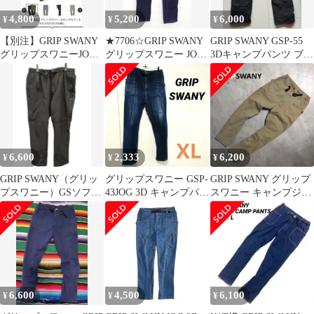
4,800
5,200
6,000
¥
¥
¥
【別注】GRIP SWANY
★7706☆GRIP SWANY
GRIP SWANY GSP-55
グリップスワニーJOG
グリップスワニー JOG
3Dキャンプパンツ ブラ
3D CAMPパンツ
3D CAMP PANTS コー
ック XL
デュロイ パンツ GSP-
55-GOCO M
6,600
2,333
6,200
¥
¥
¥
GRIP SWANY（グリッ
グリップスワニー GSP-
GRIP SWANY グリップ
プスワニー）GSソフト
43JOG 3D キャンプパン
スワニー キャンプジョ
シェルパンツ GSP-106
ツインディゴ XL
グ 3D カーキ ベージュ
6,600
4,500
6,100
¥
¥
¥