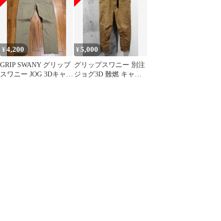
GSMP-144 アウトドア
ウェア ズボン ボトムス
ユニセックス 吸水 速乾
4,200
5,000
¥
¥
GRIP SWANY グリップ
グリップスワニー 別注
スワニー JOG 3Dキャン
ジョグ3D 難燃 キャン
プパンツ GSP-55
プパンツ L GSP-OR04