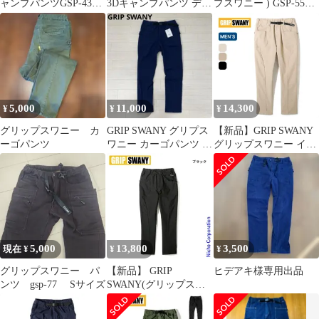
ャンプパンツGSP-43V
3Dキャンプパンツ デニ
プスワニー ) GSP-55
インディゴ XL
ムストレッチ M
JOG カーゴ
5,000
11,000
14,300
¥
¥
¥
グリップスワニー カ
GRIP SWANY グリプス
【新品】GRIP SWANY
ーゴパンツ
ワニー カーゴパンツ キ
グリップスワニー イー
ャンプパンツ ネイビー
ジージョグ3Dキャンプ
S
パンツ GSMP-144
5,000
13,800
3,500
現在 ¥
¥
¥
グリップスワニー パ
【新品】 GRIP
ヒデアキ様専用出品
ンツ gsp-77 Sサイズ
SWANY(グリップスワ
ニー) イージー ジョグ
3D キャンプパンツ