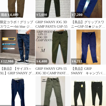
4,400
5,600
7,200
現在 ¥
¥
¥
限定コラボ！グリップ
GRIP SWANY JOG 3D
【美品】グリップスワ
スワニー×bit blue ジョ
CAMP PANTS GSP-55
ニーGSP-55★ジョグ3D
グ3Dキャンプパンツ S
キャンプパンツ★Lサ
イズ
12,980
4,400
6,711
¥
¥
¥
【新品】【サイズS～
GRIP SWANY GPS-55
【美品】GRIP
XL】GRIP SWANY グリ
JOG 3D CAMP PANTS
SWANY キャンプパン
ップスワニー 別注
サイズM
ツ Ｌサイズ ネイビ
COOLMAX DENIM
ー GSP-55
JOG3D CAMP PANTS
クールマックスデニム
ジョグ3Dキャンプパン
ツ GSP-OR01 【ボトム
ス 夏 ドライ 通気性 速