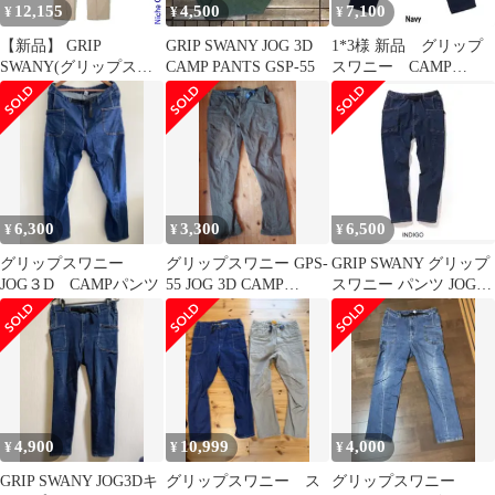
12,155
4,500
7,100
¥
¥
¥
【新品】 GRIP
GRIP SWANY JOG 3D
1*3様 新品 グリップ
SWANY(グリップスワ
CAMP PANTS GSP-55
スワニー CAMP
ニー) イージー ジョグ
PANTS ファイヤープル
3D キャンプパンツ
ーフGSP
GSMP-144 アウトドア
ウェア ズボン ボトムス
ユニセックス 吸水 速乾
6,300
3,300
6,500
¥
¥
¥
グリップスワニー
グリップスワニー GPS-
GRIP SWANY グリップ
JOG３D CAMPパンツ
55 JOG 3D CAMP
スワニー パンツ JOG
PANTS
3D
4,900
10,999
4,000
¥
¥
¥
GRIP SWANY JOG3Dキ
グリップスワニー ス
グリップスワニー