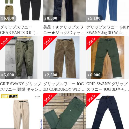
6,000
8,500
5,100
¥
¥
¥
グリップスワニー
美品！★グリップスワ
グリップスワニー GRIP
GEAR PANTS 3.0（ギ
ニー★ジョグ3Dキャン
SWANY Jog 3D Wide
アパンツ3.0）GSP-92
プパンツ★インディゴ
Camp Pants デニム ジー
★XL
ンズ XL インディゴ
GSP-59
5,000
2,500
6,000
¥
¥
¥
GRIP SWANY グリップ
グリップスワニー JOG
GRIP SWANY グリップ
スワニー 難燃 キャンプ
3D CORDUROY WIDE
スワニー JOG 3Dキャン
パンツL GSP-OR04
CAMP PANTS
プパンツ GSP-55