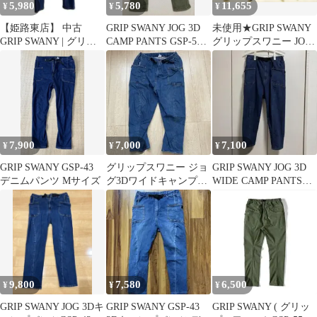
5,980
5,780
11,655
¥
¥
¥
乾性 ロング カジュア
ル】
【姫路東店】 中古
GRIP SWANY JOG 3D
未使用★GRIP SWANY
GRIP SWANY | グリッ
CAMP PANTS GSP-55
グリップスワニー JOG
プスワニー パンツ JOG
M
3D キャンプパンツ
3D CAMP PANTS GSP-
GSP-55 Mサイズ bit
43 ネイビー サイズ：M
blue サルエル ストレッ
【107】
チ
7,900
7,000
7,100
¥
¥
¥
GRIP SWANY GSP-43
グリップスワニー ジョ
GRIP SWANY JOG 3D
デニムパンツ Mサイズ
グ3Dワイドキャンプパ
WIDE CAMP PANTS
ンツ ライトインディゴ
INDIGO
S
9,800
7,580
6,500
¥
¥
¥
GRIP SWANY JOG 3Dキ
GRIP SWANY GSP-43
GRIP SWANY ( グリッ