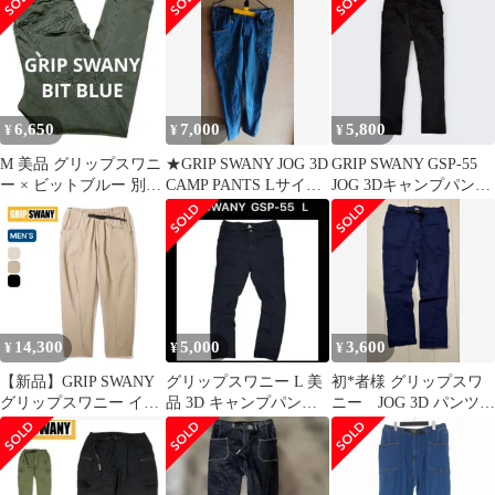
サイズＭ カーキ
6,650
7,000
5,800
¥
¥
¥
М 美品 グリップスワニ
★GRIP SWANY JOG 3D
GRIP SWANY GSP-55
ー × ビットブルー 別注
CAMP PANTS Lサイズ
JOG 3Dキャンプパンツ
ジョグ3Dキャンプパン
GSP-43
M ブラック
ツ
14,300
5,000
3,600
¥
¥
¥
【新品】GRIP SWANY
グリップスワニー L 美
初*者様 グリップスワ
グリップスワニー イー
品 3D キャンプパンツ
ニー JOG 3D パンツ
ジージョグ3Dワイドキ
ストレッチ カーゴパン
Mサイズ ネイビー
ャンプパンツ GSMP-
ツ
145