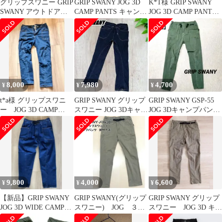
グリップスワニー GRIP
GRIP SWANY JOG 3D
K*T様 GRIP SWANY
SWANY アウトドア
CAMP PANTS キャンプ
JOG 3D CAMP PANTS
JOG 3Dキャンプパンツ
パンツ S
LサイズGS
8,000
7,980
4,700
¥
¥
¥
t*a様 グリップスワニ
GRIP SWANY グリップ
GRIP SWANY GSP-55
ー JOG 3D CAMP
スワニー JOG 3Dキャン
JOG 3Dキャンプパンツ
PANTS デニム GPS4
プパンツ XL
M カーキ
9,800
4,000
6,600
¥
¥
¥
【新品】GRIP SWANY
GRIP SWANY(グリップ
GRIP SWANY グリップ
JOG 3D WIDE CAMP
スワニー) JOG ３
スワニー JOG 3D キャ
PANTS2.0
D キャンプパンツ
ンプパンツ Sサイズ