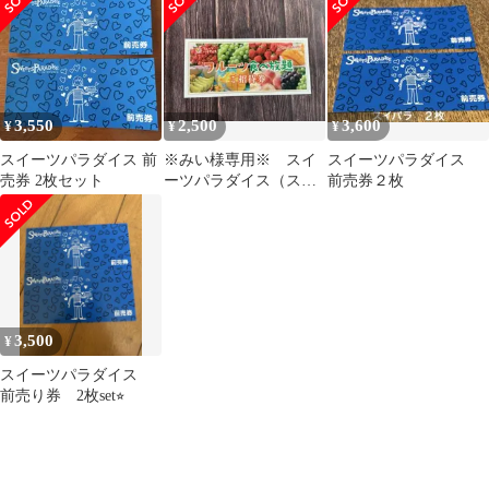
3,550
2,500
3,600
¥
¥
¥
スイーツパラダイス 前
※みい様専用※ スイ
スイーツパラダイス
売券 2枚セット
ーツパラダイス（スイ
前売券２枚
パラ）食べ放題 招待券
3,500
¥
スイーツパラダイス
前売り券 2枚set⭐︎