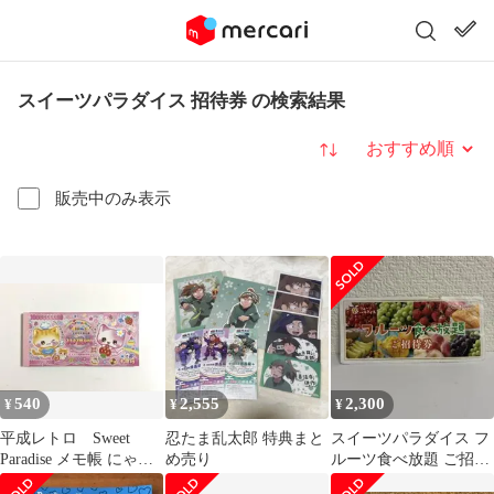
スイーツパラダイス 招待券 の検索結果
並び替え
販売中のみ表示
540
2,555
2,300
¥
¥
¥
平成レトロ Sweet
忍たま乱太郎 特典まと
スイーツパラダイス フ
Paradise メモ帳 にゃん
め売り
ルーツ食べ放題 ご招待
こ 10億円札 クーリア
券