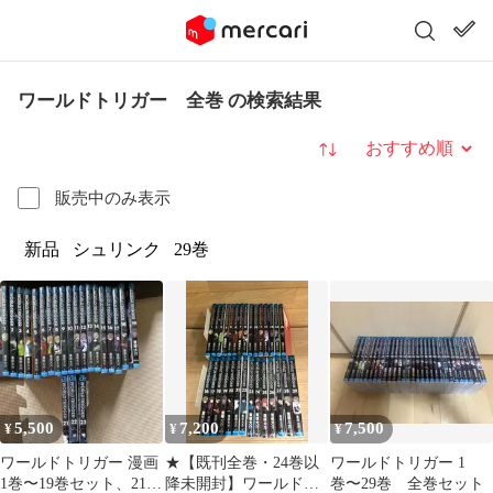
ワールドトリガー 全巻 の検索結果
並び替え
販売中のみ表示
新品
シュリンク
29巻
5,500
7,200
7,500
¥
¥
¥
ワールドトリガー 漫画
★【既刊全巻・24巻以
ワールドトリガー 1
1巻〜19巻セット、21
降未開封】ワールドト
巻〜29巻 全巻セット