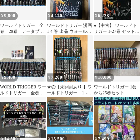
9,800
4,170
6,228
¥
¥
¥
ワールドトリガー 全
ワールドトリガー 漫画
●【中古】 ワールドト
巻 29卷 データブッ
1 4 巻 出品 ウォールツ
リガー 1-27巻 セット
ク付き
リー
[集英社 ジャンプコミ
ックス] [レンタル落ち]
[コミック] [漫画]
9,400
7,200
10,000
¥
¥
¥
WORLD TRIGGER ワー
★②【未開封あり 】ワ
ワールドトリガー 1巻
ルドトリガー 全巻
ールドトリガー 1～29
から25巻セット
全28巻 ファンブック
巻 全巻コミックセッ
ト 《BT30G》
14,500
15,500
7,499
¥
¥
¥