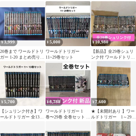
巻-23巻セット
リガー 1～29巻 全巻
コミックセット
《HS08K》
3,999
5,000
10,980
¥
¥
¥
20巻まで ワールドトリ
ワールドトリガー
【新品】全29巻シュリ
ガー 1-20 まとめ売り
11~29巻セット
ンク付 ワールドトリガ
セット
ー 全巻セット 集英社
5,700
8,788
7,600
¥
¥
¥
【シュリンク付き】ワ
ワールドトリガー 1
★【未開封あり 】ワー
ールドトリガー 全13巻
巻〜29巻 全巻セット シ
ルドトリガー 1～29
セット アクション 週刊
ュリンク 帯付き 初
巻 全巻コミックセッ
少年ジャンプ
版
ト 《RS08A》