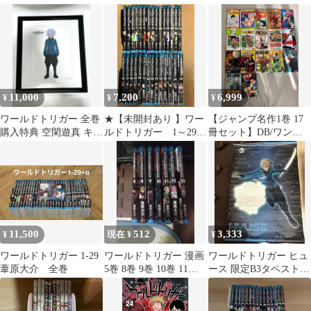
11,000
7,200
6,999
¥
¥
¥
ワールドトリガー 全巻
★【未開封あり 】ワー
【ジャンプ名作1巻 17
購入特典 空閑遊真 キャ
ルドトリガー 1～29
冊セット】DB/ワンピ/
ラファイングラフ
巻 全巻コミックセッ
鬼滅/スラムダンク/呪
ト 《BT30A》
術/他
11,500
512
3,333
¥
現在 ¥
¥
ワールドトリガー 1-29
ワールドトリガー 漫画
ワールドトリガー ヒュ
葦原大介 全巻
5巻 8巻 9巻 10巻 11巻
ース 限定B3タペストリ
12巻 13巻
ー（Blu-ray全巻購入特
典）