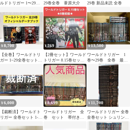
ルドトリガー 1〜29巻
29巻全巻 葦原大介
29巻 新品未読 全巻
既刊全巻+データブック
8,700
769
13,500
¥
¥
¥
【全巻】ワールドトリ
【2冊セット】ワールド
ワールドトリガー 1
ガー 1~29全巻セット
トリガー 8.15巻セット
巻〜29巻 全巻 最新
+オフィシャルデータブ
葦原大介【8巻初版】
刊 シュリンク付き
ック
未開封
6,000
8,699
11,700
¥
¥
¥
【裁断済】ワールドト
ワールドトリガー 全
ワールドトリガー 全巻
リガー 全巻セット 1-29
巻 セット 帯付き
全巻セット シュリンク
巻＋公式データブック
30冊 初版 公式デー
付き 29巻
タブック ジャンプ