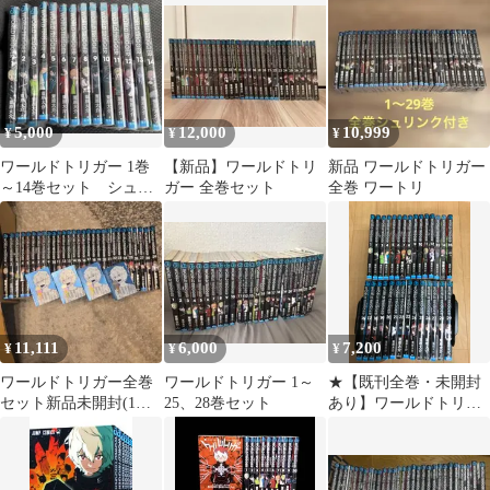
修 ジャンプ
5,000
12,000
10,999
¥
¥
¥
ワールドトリガー 1巻
【新品】ワールドトリ
新品 ワールドトリガー
～14巻セット シュリ
ガー 全巻セット
全巻 ワートリ
ンクつき
11,111
6,000
7,200
¥
¥
¥
ワールドトリガー全巻
ワールドトリガー 1～
★【既刊全巻・未開封
セット新品未開封(1巻
25、28巻セット
あり】ワールドトリガ
～29巻)オマケ4枚付き
ー 1～29巻 全巻コミ
ックセット
《IS01D》