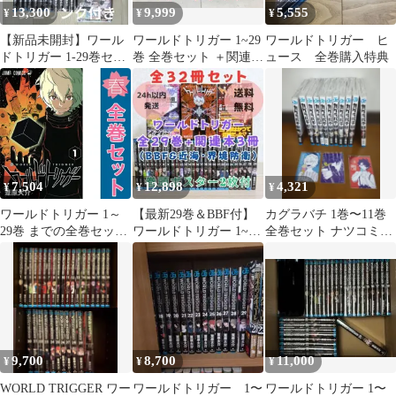
13,300
9,999
5,555
¥
¥
¥
【新品未開封】ワール
ワールドトリガー 1~29
ワールドトリガー ヒ
ドトリガー 1-29巻セッ
巻 全巻セット ＋関連本
ュース 全巻購入特典
ト 特典付き シュリンク
ワールドトリガー 全巻
付き
7,504
12,898
4,321
¥
¥
¥
ワールドトリガー 1～
【最新29巻＆BBF付】
カグラバチ 1巻〜11巻
29巻 までの全巻セット
ワールドトリガー 1~29
全巻セット ナツコミカ
ジャンプコミックス 葦
全巻 近界 界境防衛【送
ード付
原大介 集英社（少年コ
料込】
ミック）
9,700
8,700
11,000
¥
¥
¥
WORLD TRIGGER ワー
ワールドトリガー 1〜
ワールドトリガー 1〜