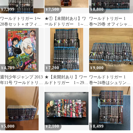
7,999
7,500
8,800
¥
¥
¥
ワールドトリガー 1〜
★①【未開封あり】ワ
ワールドトリガー 1
28巻セット＋オフィシ
ールドトリガー 1～29
巻〜29巻 オフィシャル
ャルデータブック 葦原
巻 コミック全巻＋オ
データブック 全巻セ
大介
フィシャルデータブッ
ット
ク《ST16B》S5
4,789
7,200
9,000
¥
¥
¥
週刊少年ジャンプ 2013
★【未開封あり 】ワー
ワールドトリガー 1
年11号 ワールドトリガ
ルドトリガー 1～29
巻〜24巻はシュリンク
ー新連載
巻 全巻コミックセッ
未開封です
ト 《ST06D》S6
5,000
2,100
8,499
¥
¥
¥