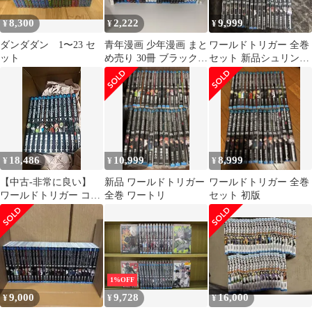
8,300
2,222
9,999
¥
¥
¥
ダンダダン 1〜23 セ
青年漫画 少年漫画 まと
ワールドトリガー 全巻
ット
め売り 30冊 ブラックク
セット 新品シュリンク
ローバー ワールドトリ
付き
ガー
18,486
10,999
8,999
¥
¥
¥
【中古-非常に良い】
新品 ワールドトリガー
ワールドトリガー 全巻
ワールドトリガー コミ
全巻 ワートリ
セット 初版
ック 1-11巻セット (ジ
ャンプコミックス)
1%OFF
9,000
9,728
16,000
¥
¥
¥