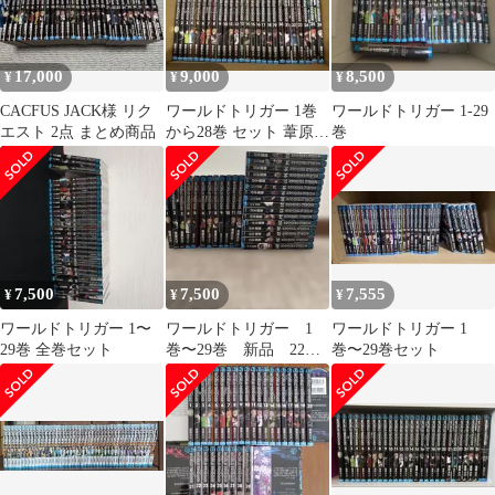
17,000
9,000
8,500
¥
¥
¥
CACFUS JACK様 リク
ワールドトリガー 1巻
ワールドトリガー 1-29
エスト 2点 まとめ商品
から28巻 セット 葦原大
巻
介
7,500
7,500
7,555
¥
¥
¥
ワールドトリガー 1〜
ワールドトリガー 1
ワールドトリガー 1
29巻 全巻セット
巻〜29巻 新品 22巻
巻〜29巻セット
欠品