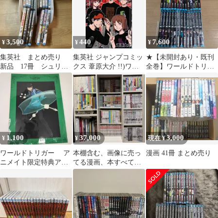
3,500
440
7,600
¥
¥
¥
集英社 まとめ売り
集英社 ジャンプコミッ
★【未開封あり・既刊
新品 17冊 シュリン
クス 葦原大介 !!)ワー
全巻】ワールドトリガ
ク付
ルドトリガー 24
ー 1～29巻 全巻コミ
ックセット《HS04B》
S9
1,100
37,000
3,000
¥
¥
現在 ¥
ワールドトリガー ア
本棚含む、画像に売っ
漫画 41冊 まとめ売り
ニメイト限定特典アー
てる漫画、本すべて！
トボード 三雲修
（左下除く）