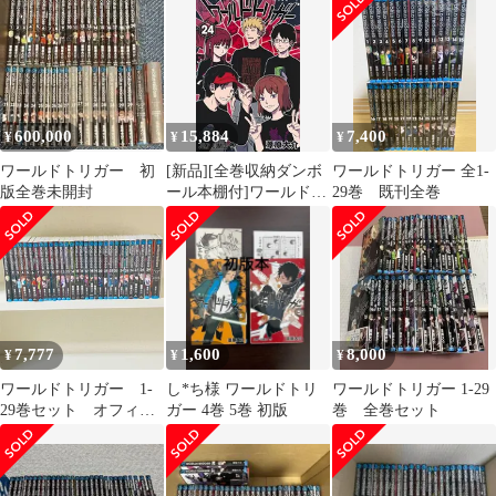
600,000
15,884
7,400
¥
¥
¥
ワールドトリガー 初
[新品][全巻収納ダンボ
ワールドトリガー 全1-
版全巻未開封
ール本棚付]ワールドト
29巻 既刊全巻
リガー (1-29巻 最新刊)
7,777
1,600
8,000
¥
¥
¥
ワールドトリガー 1-
し*ち様 ワールドトリ
ワールドトリガー 1-29
29巻セット オフィシ
ガー 4巻 5巻 初版
巻 全巻セット
ャルブック付き