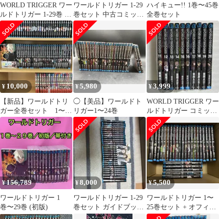
WORLD TRIGGER ワー
ワールドトリガー 1-29
ハイキュー!! 1巻〜45巻
ルドトリガー 1-29巻 全
巻セット 中古コミック
全巻セット
巻セット
D1060-comic
10,000
5,980
3,999
¥
¥
¥
【新品】ワールドトリ
◯【美品】ワールドト
WORLD TRIGGER ワー
ガー全巻セット 1〜29
リガー1〜24巻
ルドトリガー コミック
巻
ス 11巻〜20巻
156,789
8,000
5,500
¥
¥
¥
ワールドトリガー 1
ワールドトリガー 1-29
ワールドトリガー 1〜
巻〜29巻 (初版)
巻セット ガイドブック
25巻セット + オフィシ
付き
ャルデータブック