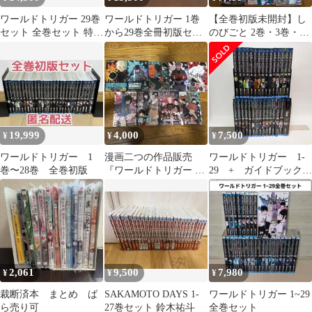
ワールドトリガー 29巻
ワールドトリガー 1巻
【全巻初版未開封】し
セット 全巻セット 特典
から29巻全冊初版セッ
のびごと 2巻・3巻・４
付き
ト！
巻・５巻・６巻・7巻
【ポストカード】
19,999
4,000
7,500
¥
¥
¥
ワールドトリガー 1
漫画二つの作品販売
ワールドトリガー 1-
巻〜28巻 全巻初版
『ワールドトリガー 』
29 + ガイドブック
と、『炎炎ノ消防隊』
計30冊 セット
2,061
9,500
7,980
¥
¥
¥
裁断済本 まとめ ば
SAKAMOTO DAYS 1-
ワールドトリガー 1~29
ら売り可
27巻セット 鈴木祐斗
全巻セット