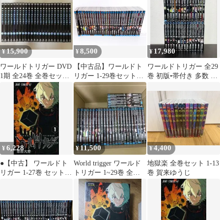
15,900
8,500
17,980
¥
¥
¥
ワールドトリガー DVD
【中古品】ワールドト
ワールドトリガー 全29
1期 全24巻 全巻セッ
リガー 1-29巻セット〇
巻 初版•帯付き 多数 全
ト レンタル
YR-55166〇
巻セット
6,228
11,500
4,400
¥
¥
¥
●【中古】 ワールドト
World trigger ワールド
地獄楽 全巻セット 1-13
リガー 1-27巻 セット
トリガー 1~29巻 全巻
巻 賀来ゆうじ
[集英社 ジャンプコミ
セット 未読
ックス] [レンタル落ち]
[コミック] [漫画]