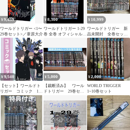
9,459
8,300
10,999
¥
¥
¥
ワールドトリガー <1〜
ワールドトリガー 1-29
ワールドトリガー 新
29巻セット>／葦原大介
巻 全巻 オフィシャルデ
品未開封 全巻セッ
ータブック 全30冊
ト 1〜29
9,540
5,000
2,000
¥
¥
¥
【セット】ワールドト
【裁断済み】 ワール
WORLD TRIGGER
リガー コミック 1-
ドトリガー 29巻セッ
1~10巻セット
27巻セット (集英社)
ト
[Comic] 葦原大介