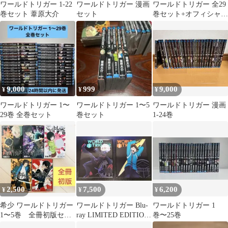
ワールドトリガー 1-22
ワールドトリガー 漫画
ワールドトリガー 全29
巻セット 葦原大介
セット
巻セット+オフィシャル
データブック
9,000
999
9,000
¥
¥
¥
ワールドトリガー 1〜
ワールドトリガー 1〜5
ワールドトリガー 漫画
29巻 全巻セット
巻セット
1-24巻
2,500
7,500
6,200
¥
¥
¥
希少 ワールドトリガー
ワールドトリガー Blu-
ワールドトリガー 1
1〜5巻 全冊初版セッ
ray LIMITED EDITION
巻〜25巻
ト 漫画 コミック 三雲
1-6巻