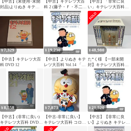
【中古】(未使用･未開
【中古】キテレツ大百
【中古】「非常に良
封品)よりぬき キテレ
科 2 (藤子・Ｆ・不二雄
い」キテレツ大百科
ツ大百科 Vol.14 「勉三
大全集)
DVD BOX 1
さん編2(恋物語編)」
[DVD]
7,329
19,230
48,980
¥
¥
¥
【中古】キテレツ大百
【中古】よりぬき キテ
た*く様 【一部未開
科 DVD 12
レツ大百科 Vol.14 「勉
封】キテレツ大百科
三さん編2(恋物語編)」
DVD BOX 1 特典フィギ
[DVD]
ュア付
8,558
7,873
21,520
¥
¥
¥
【中古】(非常に良い)
【中古-非常に良い】
【中古】【非常に良
キテレツ大百科 DVD
キテレツ大百科 コロ助
い】よりぬき キテレツ
21
ぬいぐるみ 凧 TAITO
大百科 Vol.14 「勉三さ