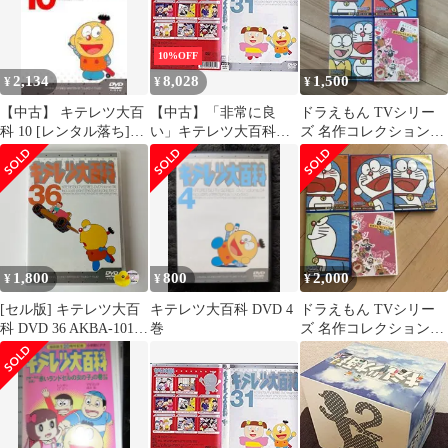
10%OFF
2,134
8,028
1,500
¥
¥
¥
【中古】 キテレツ大百
【中古】「非常に良
ドラえもん TVシリー
科 10 [レンタル落ち]
い」キテレツ大百科
ズ 名作コレクション
[DVD]
DVD 31
DVD 5巻セット
1,800
800
2,000
¥
¥
¥
[セル版] キテレツ大百
キテレツ大百科 DVD 4
ドラえもん TVシリー
科 DVD 36 AKBA-10136
巻
ズ 名作コレクション
[ANM2]【DVD】(P26)
DVD 5巻セット