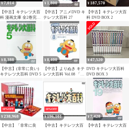
7,014
1,800
187,570
¥
¥
¥
【中古】キテレツ大百
【中古】アニメDVD キ
【中古】キテレツ大百
科 漫画文庫 全2巻完結
テレツ大百科 27
科 DVD BOX 2
セット (小学館コロコ
ロ文庫) [マーケットプ
レイス コミックセッ
ト]
8,388
8,400
47,520
¥
¥
¥
【中古】(非常に良い)
【中古】よりぬき キテ
DVD キテレツ大百科
キテレツ大百科 DVD 5
レツ大百科 Vol.08 「夏
DVD BOX 3
休み編1」 [DVD]
o7r6kf1
10%OFF
10%OFF
238,968
196,101
7,428
¥
¥
¥
【中古】「非常に良
【中古】キテレツ大百
【中古】キテレツ大百