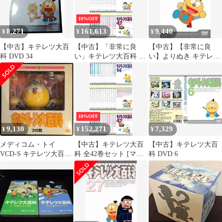
10%OFF
8,271
161,613
9,440
¥
¥
¥
【中古】キテレツ大百
【中古】「非常に良
【中古】【非常に良
科 DVD 34
い」キテレツ大百科 全
い】よりぬき キテレツ
42巻セット [マーケッ
大百科 Vol.08 「夏休み
トプレイスDVDセット
編1」 [DVD] o7r6kf1
商品]
10%OFF
9,130
152,271
7,329
¥
¥
¥
メディコム・トイ
【中古】キテレツ大百
【中古】キテレツ大百
VCD-S キテレツ大百科
科 全42巻セット [マー
科 DVD 6
コロ助 178
ケットプレイスDVDセ
ット商品]