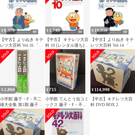
8,379
1,740
10,938
¥
¥
¥
【中古】よりぬき キテ
【中古】 キテレツ大百
【中古】よりぬき キテ
レツ大百科 Vol.16 「キ
科 10 [レンタル落ち]
レツ大百科 Vol.14 「勉
テレツ斎編」 [DVD]
[DVD]
三さん編2(恋物語編)」
[DVD]
2,860
715
114,990
¥
¥
¥
小学館 藤子・F・不二
小学館 てんとう虫コミ
【中古】キテレツ大百
雄大全集 第1期 藤子・
ックス 藤子・F・不二
科 DVD BOX 2
F・不二雄 ☆☆キテレ
雄 キテレツ大百科 全3
ツ大百科(帯付・月報
巻 セット
付) 全2巻セット 初版セ
ット