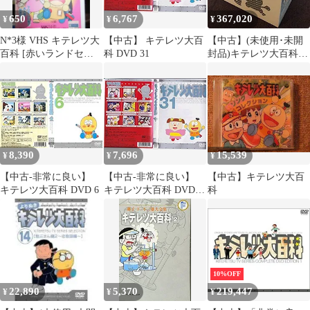
650
6,767
367,020
¥
¥
¥
N*3様 VHS キテレツ大
【中古】 キテレツ大百
【中古】(未使用･未開
百科 [赤いランドセル
科 DVD 31
封品)キテレツ大百科
の女の子]の巻
DVD BOX 2
8,390
7,696
15,539
¥
¥
¥
【中古-非常に良い】
【中古-非常に良い】
【中古】キテレツ大百
キテレツ大百科 DVD 6
キテレツ大百科 DVD
科
31
10%OFF
22,890
5,370
219,447
¥
¥
¥