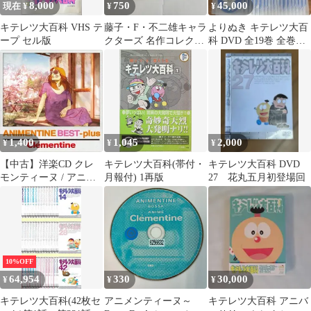
8,000
750
45,000
現在 ¥
¥
¥
キテレツ大百科 VHS テ
藤子・F・不二雄キャラ
よりぬき キテレツ大百
ープ セル版
クターズ 名作コレクシ
科 DVD 全19巻 全巻セ
ョン DVD 8
ット
1,400
1,045
2,000
¥
¥
¥
【中古】洋楽CD クレ
キテレツ大百科(帯付・
キテレツ大百科 DVD
モンティーヌ / アニメ
月報付) 1再版
27 花丸五月初登場回
ンティーヌ・ベスト+
[DVD付初回生産限定
盤]
10%OFF
64,954
330
30,000
¥
¥
¥
キテレツ大百科(42枚セ
アニメンティーヌ～
キテレツ大百科 アニバ