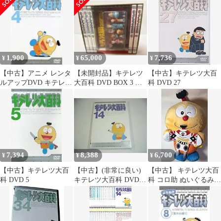
40cmサイズ
ん編2(恋物語編)」
[DVD]
1,900
65,000
7,736
¥
¥
¥
【中古】アニメ レンタ
【未開封品】キテレツ
【中古】キテレツ大百
ルアップDVD キテレツ
大百科 DVD BOX 3 特
科 DVD 27
大百科 4
典フィギュア付
7,394
8,388
6,700
¥
¥
¥
【中古】キテレツ大百
【中古】(非常に良い)
【中古】 キテレツ大百
科 DVD 5
キテレツ大百科 DVD
科 コロ助 ぬいぐるみ
14
凧 TAITO 40cmサイズ