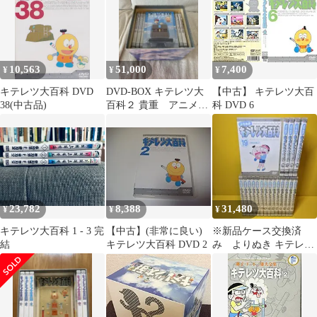
10,563
51,000
7,400
¥
¥
¥
キテレツ大百科 DVD
DVD-BOX キテレツ大
【中古】 キテレツ大百
38(中古品)
百科２ 貴重 アニメ
科 DVD 6
DVD
23,782
8,388
31,480
¥
¥
¥
キテレツ大百科 1 - 3 完
【中古】(非常に良い)
※新品ケース交換済
結
キテレツ大百科 DVD 2
み よりぬき キテレツ
大百科 DVD全19巻