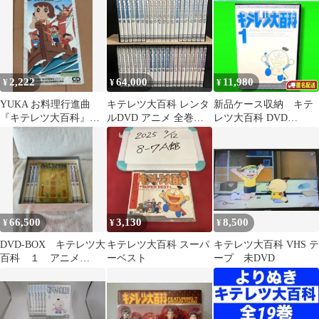
2,222
64,000
11,980
¥
¥
¥
YUKA お料理行進曲
キテレツ大百科 レンタ
新品ケース収納 キテ
『キテレツ大百科』
ルDVD アニメ 全巻完
レツ大百科 DVD
8cmシングルCD
結セット
Volume.01 送料無料 /匿
名配送
66,500
3,130
8,500
¥
¥
¥
DVD-BOX キテレツ大
キテレツ大百科 スーパ
キテレツ大百科 VHS テ
百科 １ アニメ
ーベスト
ープ 未DVD
DVD 特典完備