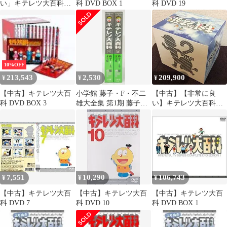
い」キテレツ大百科
科 DVD BOX 1
科 DVD 19
DVD BOX 3
10%OFF
213,543
2,530
209,900
¥
¥
¥
【中古】キテレツ大百
小学館 藤子・F・不二
【中古】【非常に良
科 DVD BOX 3
雄大全集 第1期 藤子・
い】キテレツ大百科
F・不二雄 ☆☆キテレ
DVD BOX 2
ツ大百科(帯付・月報
付) 全2巻セット 初版セ
ット
7,551
10,290
106,743
¥
¥
¥
【中古】キテレツ大百
【中古】キテレツ大百
【中古】キテレツ大百
科 DVD 7
科 DVD 10
科 DVD BOX 1