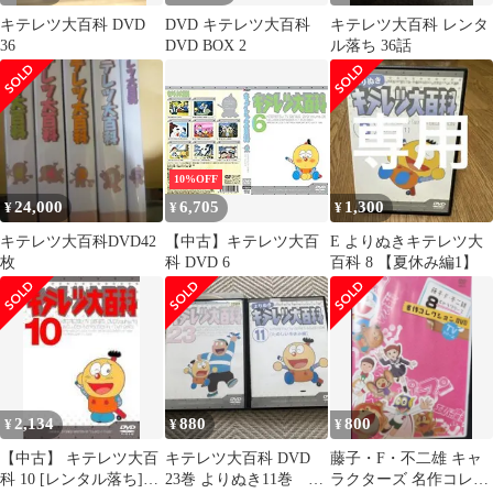
キテレツ大百科 DVD
DVD キテレツ大百科
キテレツ大百科 レンタ
36
DVD BOX 2
ル落ち 36話
10%OFF
24,000
6,705
1,300
¥
¥
¥
キテレツ大百科DVD42
【中古】キテレツ大百
E よりぬきキテレツ大
枚
科 DVD 6
百科 8 【夏休み編1】
2,134
880
800
¥
¥
¥
【中古】 キテレツ大百
キテレツ大百科 DVD
藤子・F・不二雄 キャ
科 10 [レンタル落ち]
23巻 よりぬき11巻 2
ラクターズ 名作コレク