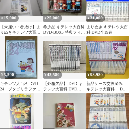
15,000
25,000
31,000
¥
¥
¥
【未揃い・巻抜け】よ
希少品 キテレツ大百科
よりぬき キテレツ大百
りぬきキテレツ大百科
DVD-BOX3 特典フィギ
科 DVD全19巻
6・7・9・11～19 計12
ュア 現状品
枚
5,500
43,580
93,980
¥
¥
¥
キテレツ大百科 DVD
【外箱欠品】 DVD キ
新品ケース交換済み
24 ブタゴリラファン
テレツ大百科 DVD
キテレツ大百科 DVD
必見回
BOX 2
全42巻セット