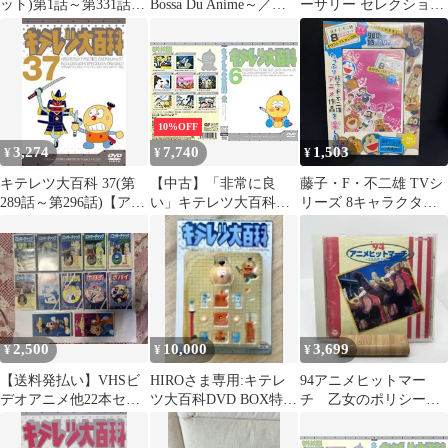
ット)第1話～第331話
Bossa Du Anime～／ク
ーサリー セレクション
最終【全巻セット アニ
レモンティーヌ
BD-BOX_ブルーレイ
メ 中古 DVD】ケース
無::
10%OFF
3,274
7,740
1,503
¥
¥
¥
キテレツ大百科 37(第
【中古】「非常に良
藤子・F・不二雄 TVシ
289話～第296話)【アニ
い」キテレツ大百科
リーズ 8キャラクター
メ 中古 DVD】レンタ
DVD 6
ズ 名作コレクション
ル落ち
DVD ドラえもん キテ
レツ大百科 パーマン
2,500
10,000
3,699
¥
¥
¥
【送料発払い】VHSビ
HIROさま専用:キテレ
94アニメヒットマー
デオアニメ他22本セッ
ツ大百科DVD BOX特典
チ 乙女のポリシー
ト
コロ助フィギュア&ピ
運動会 井出真生
ンバッジ