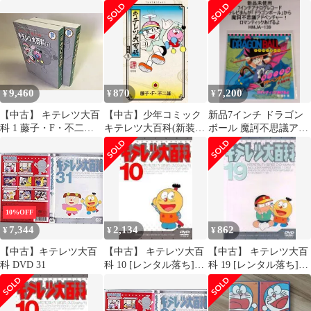
[DVD]
枚セット
ションDVD 8
9,460
870
7,200
¥
¥
¥
【中古】 キテレツ大百
【中古】少年コミック
新品7インチ ドラゴン
科 1 藤子・F・不二雄
キテレツ大百科(新装
ボール 魔訶不思議アド
大全集 コミック 全2巻
版) 全3巻セット
ベンチャー！／ロマン
完結セット
ティックあげるよ
10%OFF
7,344
2,134
862
¥
¥
¥
【中古】キテレツ大百
【中古】 キテレツ大百
【中古】 キテレツ大百
科 DVD 31
科 10 [レンタル落ち]
科 19 [レンタル落ち]
[DVD]
[DVD]