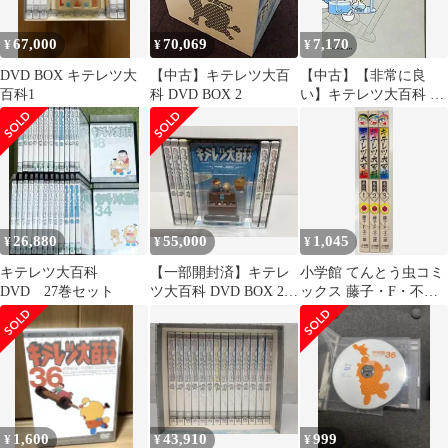
67,000
70,069
7,170
¥
¥
¥
DVD BOX キテレツ大
【中古】キテレツ大百
【中古】【非常に良
百科1
科 DVD BOX 2
い】キテレツ大百科 2
(藤子・Ｆ・不二雄大全
集)
26,880
55,000
1,045
¥
¥
¥
キテレツ大百科
【一部開封済】キテレ
小学館 てんとう虫コミ
DVD 27巻セット
ツ大百科 DVD BOX 2
ックス 藤子・F・不二
特典フィギュア付
雄 キテレツ大百科 全3
巻 セット
1,600
43,910
999
¥
¥
¥