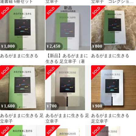
連書籍 6冊セット
立幸子
立幸子 コレクション
本‼️新品未読‼️復刻初版
本‼️
1,000
2,450
800
¥
¥
¥
あるがままに生きる
【新品】あるがままに
あるがままに生きる
生きる 足立幸子（著
1,600
700
900
¥
¥
¥
あるがままに生きる 足
あるがままに生きる 足
あるがままに生きる
立幸子
立幸子
足立幸子