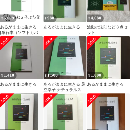
5,679
980
4,680
¥
¥
¥
あるがままに生きる
あるがままに生きる
波動の法則など３点セ
[単行本（ソフトカバ
ット
ー）] 足立 幸子
1,410
1,500
1,000
¥
¥
¥
あるがままに生きる
あるがままに生きる 足
あるがままに生きる
立幸子 ナチュラルスピ
リット