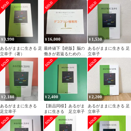
リット
3,990
16,000
1,530
¥
¥
¥
あるがままに生きる 足
最終値下【絶版】脳の
あるがままに生きる 足
立幸子（著）
働きが若返るための絵
立幸子
本 足立幸子 波動絵
本
2,180
2,400
2,200
¥
¥
¥
あるがままに生きる
【新品同様】あるがま
あるがままに生きる 足
足立幸子
まに生きる 足立幸子
立幸子