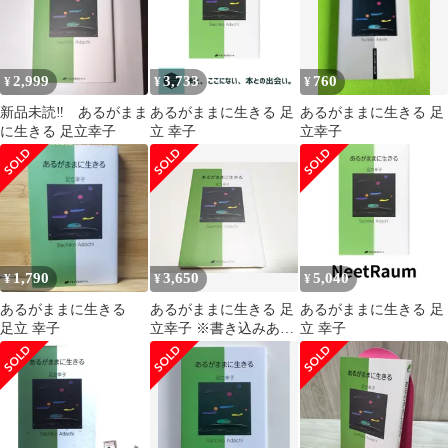
2,999
3,733
760
¥
¥
¥
新品未読‼️ あるがまま
あるがままに生きる 足
あるがままに生きる 足
に生きる 足立幸子
立 幸子
立幸子
1,790
3,650
5,040
¥
¥
¥
あるがままに生きる
あるがままに生きる 足
あるがままに生きる 足
足立 幸子
立幸子 ※書き込みあり
立 幸子
形態波動エネルギー研
究所 ナチュラルスピリ
ット