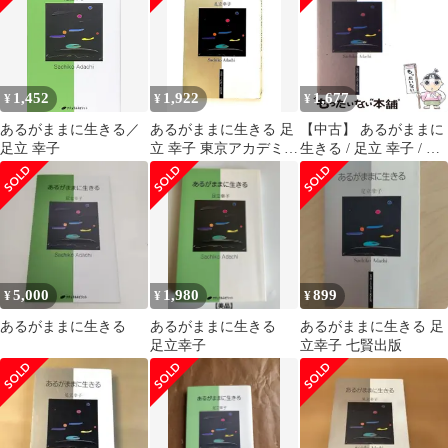
1,452
1,922
1,677
¥
¥
¥
あるがままに生きる／
あるがままに生きる 足
【中古】 あるがままに
足立 幸子
立 幸子 東京アカデミー
生きる / 足立 幸子 / 七
七賢出版
賢出版
5,000
1,980
899
¥
¥
¥
あるがままに生きる
あるがままに生きる
あるがままに生きる 足
足立幸子
立幸子 七賢出版