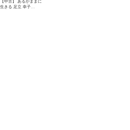
【中古】 あるがままに
生きる 足立 幸子
230146