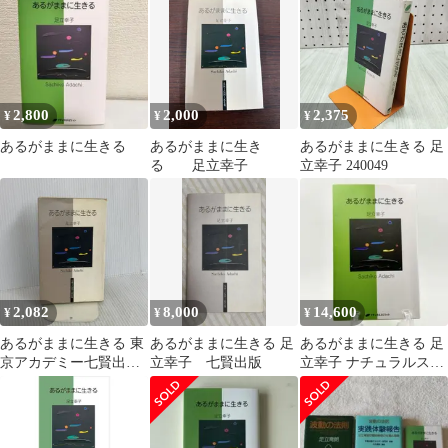
2,800
2,000
2,375
¥
¥
¥
あるがままに生きる
あるがままに生き
あるがままに生きる 足
る 足立幸子
立幸子 240049
2,082
8,000
14,600
¥
¥
¥
あるがままに生きる 東
あるがままに生きる 足
あるがままに生きる 足
京アカデミー七賢出版
立幸子 七賢出版
立幸子 ナチュラルスピ
足立 幸子
リット 自己啓発 精神世
界