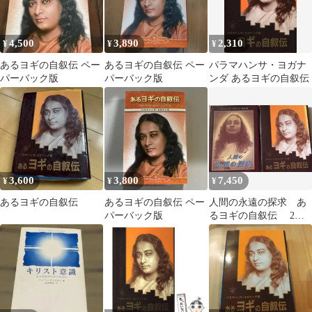
4,500
3,890
2,310
¥
¥
¥
あるヨギの自叙伝 ペー
あるヨギの自叙伝 ペー
パラマハンサ・ヨガナ
パーバック版
パーバック版
ンダ あるヨギの自叙伝
3,600
3,800
7,450
¥
¥
¥
あるヨギの自叙伝
あるヨギの自叙伝 ペー
人間の永遠の探求 あ
パーバック版
るヨギの自叙伝 2冊
セット パラマハン
サ・ヨガナンダ 著