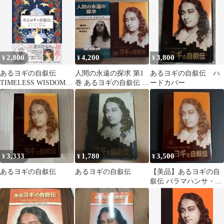
2,800
4,200
3,800
¥
¥
¥
あるヨギの自叙伝
人間の永遠の探求 第1
あるヨギの自叙伝 ハ
TIMELESS WISDOM
巻 あるヨギの自叙伝 パ
ードカバー
人生をひらく古典の知
ラマハンサ・ヨガナン
恵
ダ
3,333
1,780
3,500
¥
¥
¥
あるヨギの自叙伝
あるヨギの自叙伝
【美品】あるヨギの自
叙伝 パラマハンサ・ヨ
ガナンダ 森北出版