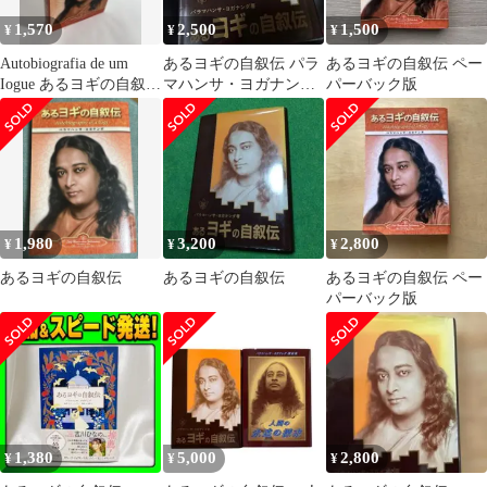
1,570
2,500
1,500
¥
¥
¥
Autobiografia de um
あるヨギの自叙伝 パラ
あるヨギの自叙伝 ペー
Iogue あるヨギの自叙
マハンサ・ヨガナンダ
パーバック版
伝 ポルトガル
著
1,980
3,200
2,800
¥
¥
¥
あるヨギの自叙伝
あるヨギの自叙伝
あるヨギの自叙伝 ペー
パーバック版
1,380
5,000
2,800
¥
¥
¥