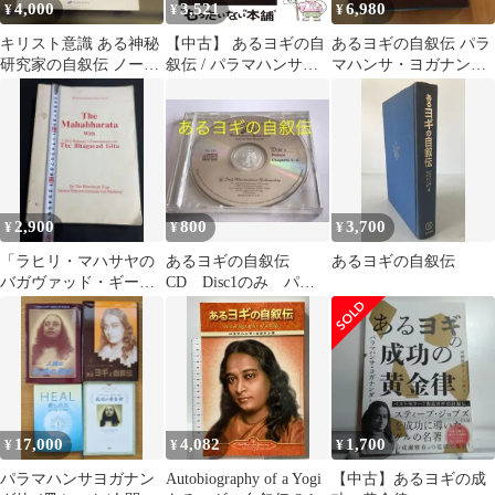
4,000
3,521
6,980
¥
¥
¥
キリスト意識 ある神秘
【中古】 あるヨギの自
あるヨギの自叙伝 パラ
研究家の自叙伝 ノーマ
叙伝 / パラマハンサ・
マハンサ・ヨガナンダ
ン・ポールセン
ヨガナンダ、S.R.F.日本
著 森北出版
会員 / 森北出版
2,900
800
3,700
¥
¥
¥
「ラヒリ・マハサヤの
あるヨギの自叙伝
あるヨギの自叙伝
バガヴァッド・ギータ
CD Disc1のみ パラ
ー註釈とマハーバーラ
マハンサ・ヨガナンダ
タ」◆クリヤーヨーガ
17,000
4,082
1,700
¥
¥
¥
パラマハンサヨガナン
Autobiography of a Yogi
【中古】あるヨギの成