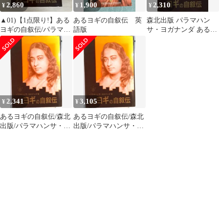
2,860
1,900
2,310
¥
¥
¥
▲01)【1点限り!】ある
あるヨギの自叙伝 英
森北出版 パラマハン
ヨギの自叙伝/パラマハ
語版
サ・ヨガナンダ あるヨ
ンサ・ヨガナンダ/森北
ギの自叙伝
出版/2020年/思想/A
2,341
3,105
¥
¥
あるヨギの自叙伝/森北
あるヨギの自叙伝/森北
出版/パラマハンサ・ヨ
出版/パラマハンサ・ヨ
ガナンダ（ハードカバ
ガナンダ（ハードカバ
ー）
ー）