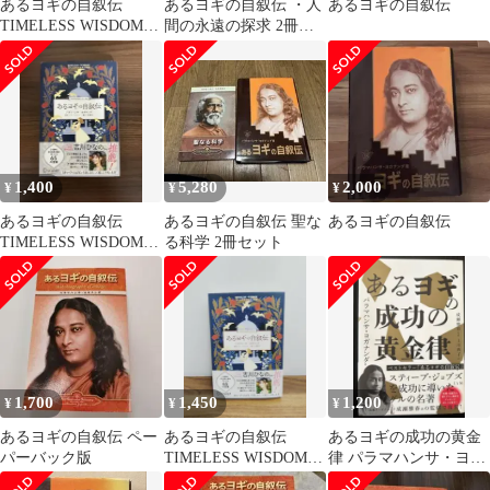
あるヨギの自叙伝
あるヨギの自叙伝 ・人
あるヨギの自叙伝
TIMELESS WISDOM
間の永遠の探求 2冊セ
人生をひらく古典の知
ット パラマハンサ・
恵
ヨガナンダ 著
1,400
5,280
2,000
¥
¥
¥
あるヨギの自叙伝
あるヨギの自叙伝 聖な
あるヨギの自叙伝
TIMELESS WISDOM
る科学 2冊セット
人生をひらく古典の知
恵
1,700
1,450
1,200
¥
¥
¥
あるヨギの自叙伝 ペー
あるヨギの自叙伝
あるヨギの成功の黄金
パーバック版
TIMELESS WISDOM
律 パラマハンサ・ヨガ
人生をひらく古典の知
ナンダ