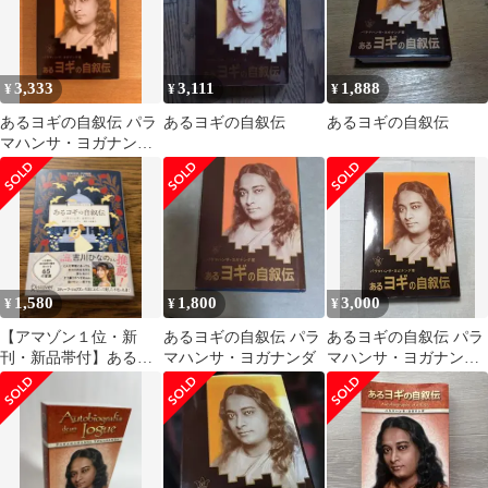
3,333
3,111
1,888
¥
¥
¥
あるヨギの自叙伝 パラ
あるヨギの自叙伝
あるヨギの自叙伝
マハンサ・ヨガナンダ
著
1,580
1,800
3,000
¥
¥
¥
【アマゾン１位・新
あるヨギの自叙伝 パラ
あるヨギの自叙伝 パラ
刊・新品帯付】あるヨ
マハンサ・ヨガナンダ
マハンサ・ヨガナンダ
ギの自叙伝 TIMELESS
著
WISDOM