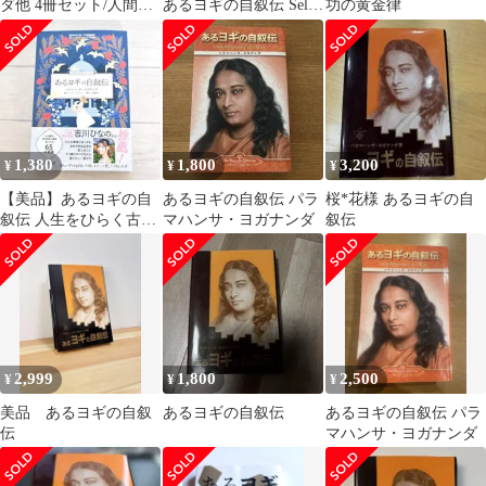
ダ他 4冊セット/人間の
あるヨギの自叙伝 Self-
功の黄金律
永遠の探求 あるヨギの
Realization Fellowship パ
自叙伝 他
ラマハンサ・ヨガナン
ダ
1,380
1,800
3,200
¥
¥
¥
【美品】あるヨギの自
あるヨギの自叙伝 パラ
桜*花様 あるヨギの自
叙伝 人生をひらく古典
マハンサ・ヨガナンダ
叙伝
の知恵 新刊
2,999
1,800
2,500
¥
¥
¥
美品 あるヨギの自叙
あるヨギの自叙伝
あるヨギの自叙伝 パラ
伝
マハンサ・ヨガナンダ