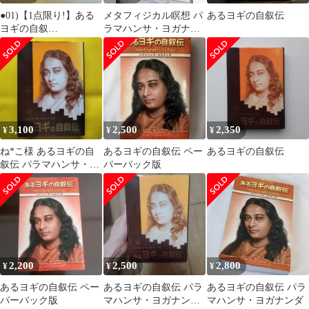
●01)【1点限り!】ある
メタフィジカル瞑想 パ
あるヨギの自叙伝
ヨギの自叙
ラマハンサ・ヨガナン
伝/Autobiography of a
ダ SRF 自己実現のため
Yogi/Paramahansa
の祈りと瞑想
Yogananda/Self-
Realization Fellowship/洋
書/ヨーガ/A
3,100
2,500
2,350
¥
¥
¥
ね*こ様 あるヨギの自
あるヨギの自叙伝 ペー
あるヨギの自叙伝
叙伝 パラマハンサ・ヨ
パーバック版
ガナンダ著
2,200
2,500
2,800
¥
¥
¥
あるヨギの自叙伝 ペー
あるヨギの自叙伝 パラ
あるヨギの自叙伝 パラ
パーバック版
マハンサ・ヨガナンダ
マハンサ・ヨガナンダ