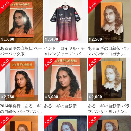
著
1,600
7,400
2,500
¥
¥
¥
あるヨギの自叙伝 ペー
インド ロイヤル・チ
あるヨギの自叙伝 パラ
パーバック版
ャレンジャーズ・バン
マハンサ・ヨガナンダ
ガロール クリケッ
著
ト ユニホームメンズ
M
2,780
3,000
2,000
¥
¥
¥
2014年発行 あるヨギ
あるヨギの自叙伝
あるヨギの自叙伝 パラ
の自叙伝 パラマハン
マハンサ・ヨガナンダ
サ・ヨガナンダ
著