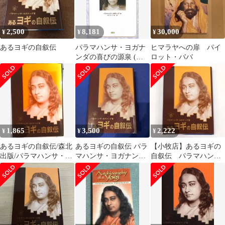
2,500
8,181
30,000
¥
¥
¥
あるヨギの自叙伝
パラマハンサ・ヨガナ
ヒマラヤへの扉 パイ
ンダの喜びの源泉 (叡
ロット・ババ
知シリーズ)(中古品)
1,865
3,500
2,222
¥
¥
¥
あるヨギの自叙伝/森北
あるヨギの自叙伝 パラ
【小牧店】あるヨギの
出版/パラマハンサ・ヨ
マハンサ・ヨガナンダ
自叙伝 パラマハン
ガナンダ（ハードカバ
著
サ・ヨガナンダ 【I209-
ー）
5808】