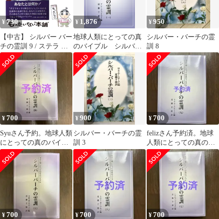
730
1,876
950
¥
¥
¥
【中古】 シルバー バー
地球人類にとっての真
シルバー・バーチの霊
チの霊訓 9 / ステラ ス
のバイブル シルバー
訓 8
トーム、 近藤 千雄 / 潮
バーチの霊訓（一）
文社
700
900
700
¥
¥
¥
Syuさん予約。地球人類
シルバー・バーチの霊
felizさん予約済。地球
にとっての真のバイブ
訓 3
人類にとっての真のバ
ル シルバーバーチの霊
イブル シルバーバーチ
訓 4
の霊訓 9
700
700
700
¥
¥
¥