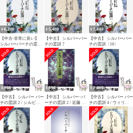
6,200
5,480
7,400
¥
¥
¥
【中古-非常に良い】
【中古】 シルバーバー
【中古】 シルバーバー
シルバーバーチの霊訓
チの霊訓 7
チの霊訓〈10〉
2
800
896
1,460
¥
¥
¥
【中古】 シルバー バー
【中古】 シルバー･バ
【中古】 シルバー バー
チの霊訓 2 / シルビア
ーチの霊訓 2 / 近藤 千
チの霊訓 4 / ウィリア
バーバネル、 近藤 千雄
雄、シルビア･バーバネ
ム ネイラー、 近藤 千
/ 潮文社
ル / 潮文社
雄 / 潮文社