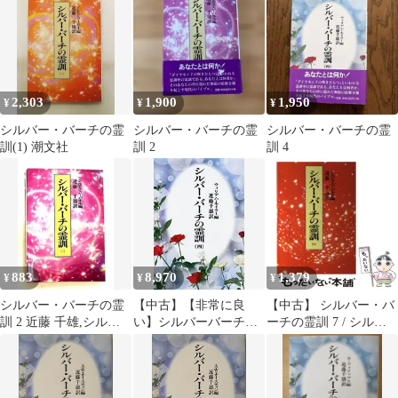
2,303
1,900
1,950
¥
¥
¥
シルバー・バーチの霊
シルバー・バーチの霊
シルバー・バーチの霊
訓(1) 潮文社
訓 2
訓 4
883
8,970
1,379
¥
¥
¥
シルバー・バーチの霊
【中古】【非常に良
【中古】 シルバー・バ
訓 2 近藤 千雄,シルビ
い】シルバーバーチの
ーチの霊訓 7 / シルビ
ア バーバネル 潮文社
霊訓〈4〉
ア・バーバネル、近藤
千雄 / 潮文社