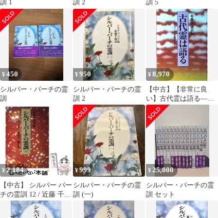
訓 1
訓 2
訓 5
450
950
8,970
¥
¥
¥
シルバー・バーチの霊
シルバー・バーチの霊
【中古】【非常に良
訓
訓 2
い】古代霊は語る―シ
ルバー・バーチ霊訓よ
り
2,184
999
25,000
¥
¥
¥
【中古】 シルバー バー
シルバー・バーチの霊
シルバー・バーチの霊
チの霊訓 12 / 近藤 千雄
訓 (一)
訓 セット
/ 潮文社