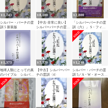
1,743
8,100
2,800
¥
¥
¥
シルバー・バーチの霊
【中古-非常に良い】
「シルバーバーチの霊
訓 5 新装版
シルバーバーチの霊訓
訓（六）」 S・フィリ
〈5〉
ップス 編、近藤 千雄
訳
1,373
7,770
1,240
¥
¥
¥
地球人類にとっての真
【中古】シルバーバー
シルバー・バーチの霊
のバイブル シルバー
チの霊訓〈4〉
訓 5／A・W・オーステ
バーチの霊訓（二）
ィン