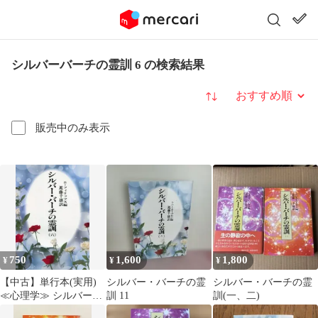
シルバーバーチの霊訓 6 の検索結果
並び替え
販売中のみ表示
750
1,600
1,800
¥
¥
¥
【中古】単行本(実用)
シルバー・バーチの霊
シルバー・バーチの霊
≪心理学≫ シルバー・
訓 11
訓(一、二)
バーチの霊訓 6 新装版