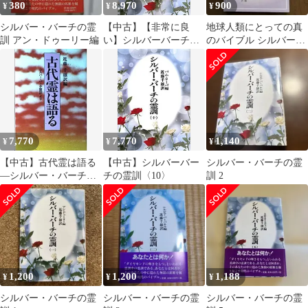
380
8,970
900
¥
¥
¥
シルバー・バーチの霊
【中古】【非常に良
地球人類にとっての真
訓 アン・ドゥーリー編
い】シルバーバーチの
のバイブル シルバーバ
霊訓〈10〉
ーチの霊訓 6
7,770
7,770
1,140
¥
¥
¥
【中古】古代霊は語る
【中古】シルバーバー
シルバー・バーチの霊
—シルバー・バーチ霊
チの霊訓〈10〉
訓 2
訓より
1,200
1,200
1,188
¥
¥
¥
シルバー・バーチの霊
シルバー・バーチの霊
シルバー・バーチの霊