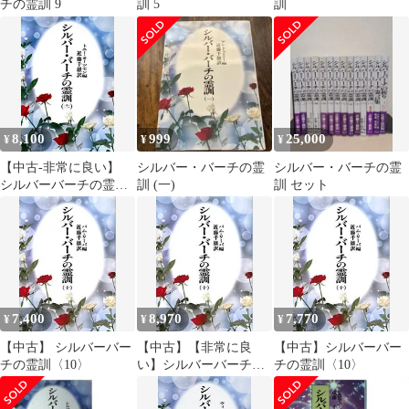
チの霊訓 9
訓 5
訓
8,100
999
25,000
¥
¥
¥
【中古-非常に良い】
シルバー・バーチの霊
シルバー・バーチの霊
シルバーバーチの霊訓
訓 (一)
訓 セット
〈11〉
7,400
8,970
7,770
¥
¥
¥
【中古】 シルバーバー
【中古】【非常に良
【中古】シルバーバー
チの霊訓〈10〉
い】シルバーバーチの
チの霊訓〈10〉
霊訓〈10〉