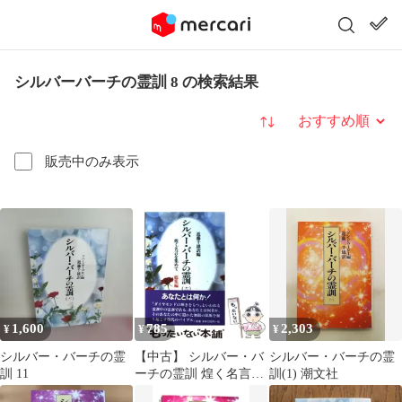
シルバーバーチの霊訓 8 の検索結果
並び替え
販売中のみ表示
1,600
785
2,303
¥
¥
¥
シルバー・バーチの霊
【中古】 シルバー・バ
シルバー・バーチの霊
訓 11
ーチの霊訓 煌く名言を
訓(1) 潮文社
集めて 総集編 12 新装