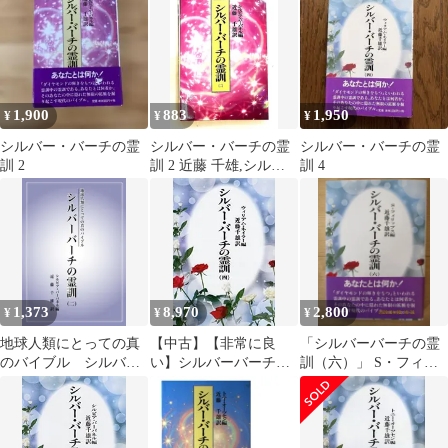
版 / 近藤千雄 / 潮文社
1,900
883
1,950
¥
¥
¥
シルバー・バーチの霊
シルバー・バーチの霊
シルバー・バーチの霊
訓 2
訓 2 近藤 千雄,シルビ
訓 4
ア バーバネル 潮文社
1,373
8,970
2,800
¥
¥
¥
地球人類にとっての真
【中古】【非常に良
「シルバーバーチの霊
のバイブル シルバー
い】シルバーバーチの
訓（六）」 S・フィリ
バーチの霊訓（二）
霊訓〈4〉
ップス 編、近藤 千雄
訳