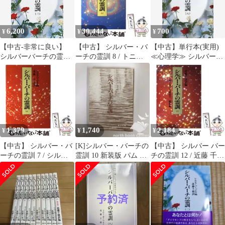
6,200
30,444
700
¥
¥
¥
【中古-非常に良い】
【中古】 シルバー・バ
【中古】単行本(実用)
シルバーバーチの霊訓
ーチの霊訓 8 / トニ
≪心理学≫ シルバー・
2
ー・オーツセン、近藤
バーチの霊訓 8 新装版
千雄 / 潮文社
1,379
1,740
2,184
¥
¥
¥
【中古】 シルバー・バ
[K]シルバー・バーチの
【中古】 シルバー バー
ーチの霊訓 7 / シルビ
霊訓 10 新装版 パム リ
チの霊訓 12 / 近藤 千雄
ア・バーバネル、近藤
ーバ; 近藤 千雄
/ 潮文社
千雄 / 潮文社