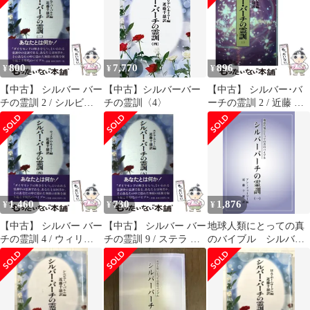
800
7,770
896
¥
¥
¥
【中古】 シルバー バー
【中古】シルバーバー
【中古】 シルバー･バ
チの霊訓 2 / シルビア
チの霊訓〈4〉
ーチの霊訓 2 / 近藤 千
バーバネル、 近藤 千雄
雄、シルビア･バーバネ
/ 潮文社
ル / 潮文社
1,460
730
1,876
¥
¥
¥
【中古】 シルバー バー
【中古】 シルバー バー
地球人類にとっての真
チの霊訓 4 / ウィリア
チの霊訓 9 / ステラ ス
のバイブル シルバー
ム ネイラー、 近藤 千
トーム、 近藤 千雄 / 潮
バーチの霊訓（一）
雄 / 潮文社
文社