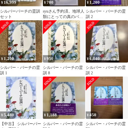
16,999
700
1,200
¥
¥
¥
シルバーバーチの霊訓
syuさん予約済。地球人
シルバー・バーチの霊
セット
類にとっての真のバイ
訓 2
ブル シルバーバーチの
霊訓 8
1,200
950
1,140
¥
¥
¥
シルバー・バーチの霊
シルバー・バーチの霊
シルバー・バーチの霊
訓 1
訓 8
訓 2
5,480
1,188
450
¥
¥
¥
【中古】 シルバーバー
シルバー・バーチの霊
シルバー・バーチの霊