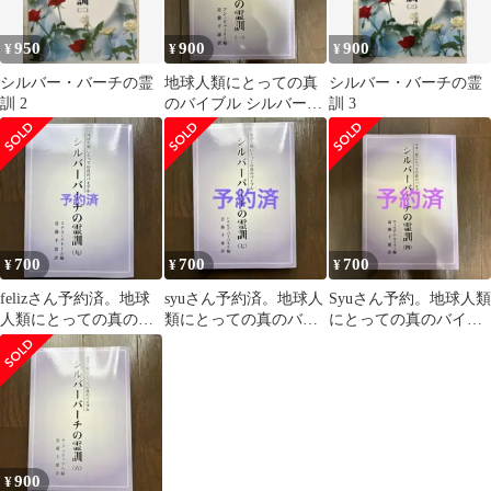
950
900
900
¥
¥
¥
シルバー・バーチの霊
地球人類にとっての真
シルバー・バーチの霊
訓 2
のバイブル シルバーバ
訓 3
ーチの霊訓 1
700
700
700
¥
¥
¥
felizさん予約済。地球
syuさん予約済。地球人
Syuさん予約。地球人類
人類にとっての真のバ
類にとっての真のバイ
にとっての真のバイブ
イブル シルバーバーチ
ブル シルバーバーチの
ル シルバーバーチの霊
の霊訓 9
霊訓 7
訓 4
900
¥