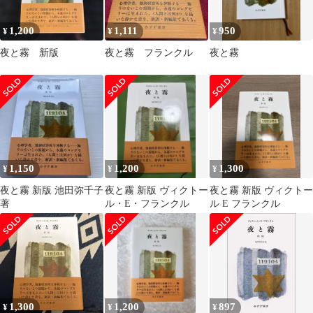
1,200
1,111
950
¥
¥
¥
夜と霧 新版
夜と霧 フランクル
夜と霧
1,150
1,200
1,300
¥
¥
¥
夜と霧 新版 池田弥千子
夜と霧 新版 ヴィクトー
夜と霧 新版 ヴィクトー
著
ル・E・フランクル
ル E フランクル
1,300
1,200
897
¥
¥
¥