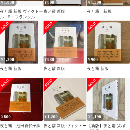
1,030
800
1,500
¥
¥
¥
夜と霧 新版 ヴィクトー
夜と霧 新版
夜と霧 新版
ル・E・フランクル
1,300
980
900
¥
¥
¥
夜と霧 新版
夜と霧 新版
夜と霧 新版
800
1,200
1,190
¥
¥
¥
夜と霧 池田香代子訳
夜と霧 新版 ヴィクトー
【新版】夜と霧 (みす