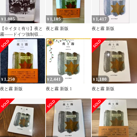
1,085
1,105
1,417
¥
¥
¥
【※イタミ有り】夜と
夜と霧 新版
夜と霧 新版
霧――ドイツ強制収容
所の体験記録 みすず書
房 V.E.フランクル
1,250
2,441
1,180
¥
¥
¥
夜と霧 新版
夜と霧 新版 1
夜と霧 新版