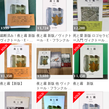
みすず書房
999
1,724
2,200
¥
¥
¥
裁断済み！夜と霧 新版
夜と霧 新版／ヴィクト
死と愛 新版 ロゴセラピ
ヴィクトール・E・フ
ール・E・フランクル
ー入門 ヴィクトール・
ランクル
E・フランクル
1,350
3,600
1,150
¥
¥
¥
夜と霧【新版】
夜と霧 新版 他 ヴィク
夜と霧 新版
トール・フランクル 3
冊セット