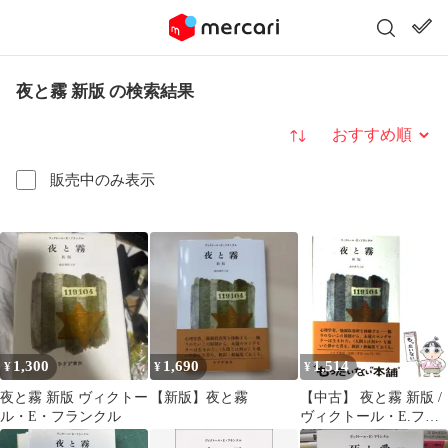
夜と霧 新版 の検索結果
並び替え
販売中のみ表示
1,300
1,690
1,514
¥
¥
¥
夜と霧 新版 ヴィクトー
【新版】夜と霧
【中古】 夜と霧 新版 /
ル・E・フランクル
ヴィクトール・E.フラ
ンクル、池田香代子 /