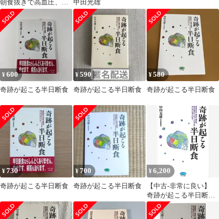
朝食抜きで高血圧、糖
甲田光雄
尿病、肝炎、腎炎、ア
トピー、リウマチがぞ
くぞく治っている! 甲
田 光雄
600
590
580
¥
¥
¥
奇跡が起こる半日断食
奇跡が起こる半日断食
奇跡が起こる半日断食
730
700
6,200
¥
¥
¥
奇跡が起こる半日断食
奇跡が起こる半日断食
【中古-非常に良い】
奇跡が起こる半日断食
(ビタミン文庫)