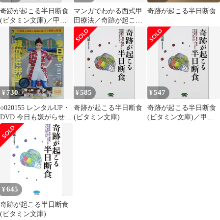
奇跡が起こる半日断食
マンガでわかる西式甲
奇跡が起こる半日断食
(ビタミン文庫)／甲田
田療法／奇跡が起こる
光雄
半日断食／2冊セット
730
585
547
¥
¥
¥
○020155 レンタルUP・
奇跡が起こる半日断食
奇跡が起こる半日断食
DVD 今日も嫌がらせ弁
(ビタミン文庫)
(ビタミン文庫)／甲田
当 74036 ※ケース無
光雄
645
¥
奇跡が起こる半日断食
(ビタミン文庫)