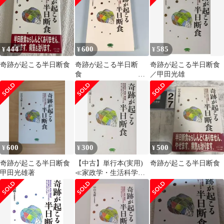
444
600
585
¥
¥
¥
奇跡が起こる半日断食
奇跡が起こる半日断
奇跡が起こる半日断食
食
／甲田光雄
h917b
600
300
500
¥
¥
¥
奇跡が起こる半日断食
【中古】単行本(実用)
奇跡が起こる半日断食
甲田光雄著
≪家政学・生活科学≫
奇跡が起きる 半日断食