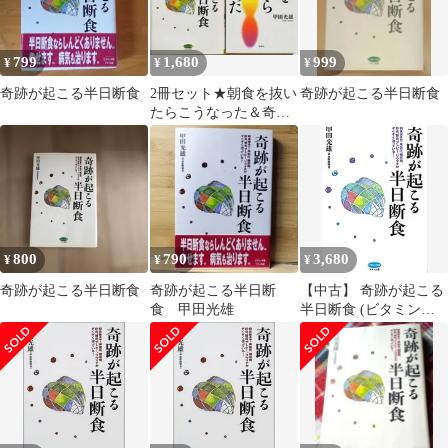
799
1,680
999
¥
¥
¥
奇跡が起こる半日断食
2冊セット★朝食を抜い
奇跡が起こる半日断食
たらこうなった＆奇跡
が起こる半日断食 甲田
光雄
800
790
3,680
¥
¥
¥
奇跡が起こる半日断食
奇跡が起こる半日断
【中古】 奇跡が起こる
食 甲田光雄
半日断食 (ビタミン文
庫)