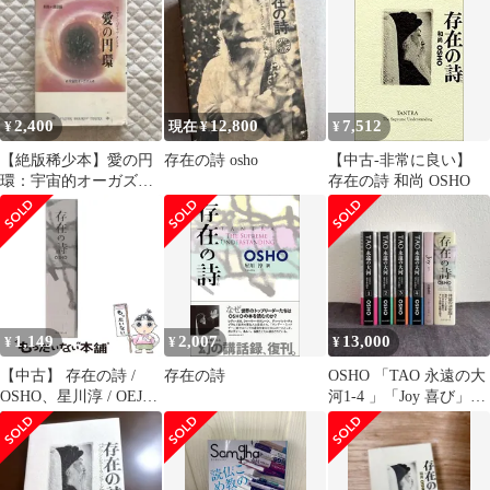
OSHO ※5
2,400
12,800
7,512
¥
現在 ¥
¥
【絶版稀少本】愛の円
存在の詩 osho
【中古-非常に良い】
環：宇宙的オーガズム
存在の詩 和尚 OSHO
(タントラ秘法の書)
OSHO
1,149
2,007
13,000
¥
¥
¥
【中古】 存在の詩 /
存在の詩
OSHO 「TAO 永遠の大
OSHO、星川淳 / OEJ
河1-4 」「Joy 喜び」
Books
「存在の詩」