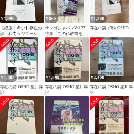
1,990
860
1,200
¥
¥
¥
【絶版・希少】存在の
サンガジャパンVol.23
存在の詩 和尚 OSHO
詩 和尚ラジニーシ
特集「この仏教書を読
め!!」 サンガ 藤本晃
1,888
1,999
2,400
¥
¥
¥
存在の詩 OSHO 星川淳
存在の詩 OSHO 星川淳
存在の詩 OSHO 星川淳
訳
訳
訳