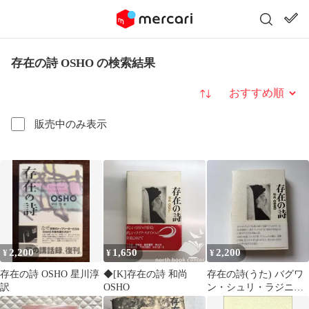
存在の詩 OSHO の検索結果
並び替え
販売中のみ表示
2,200
1,650
2,200
¥
¥
¥
存在の詩 OSHO 星川淳
◆[K]存在の詩 和尚
存在の詩(うた) バグワ
訳
OSHO
ン・シュリ・ラジニー
シ講話録 和尚