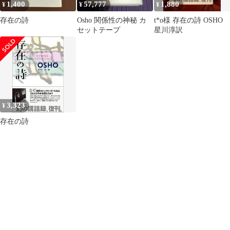
1,400
57,777
1,880
¥
¥
¥
存在の詩
Osho 関係性の神秘 カ
t*o様 存在の詩 OSHO
セットテープ
星川淳訳
3,323
¥
存在の詩