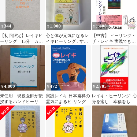
344
1,000
1,408
¥
¥
¥
【初回限定】レイキヒ
心と体が元気になるレ
【中古】 ヒーリング・
ーリング 15分 カー
イキヒーリング : すぐ
ザ・レイキ 実践できる
ドリーディング おま
に使えるレイキの癒し
癒しのテクニック / 青
けつき
と浄化 : 私…
木 文紀 / 元就出版社
4,800
472
2,705
¥
¥
¥
未使用！現役医師が伝
実践レイキ 日本発祥の
レイキ・ヒーリング: 心
授するハンドヒーリン
霊気によるヒ-リング＆
身を癒し、幸福をもた
グ 癒しのレイキ
セラピ-/ガイアブック
らすエネルギー
ス/アン・チャ-リッシ
ュ（文庫）