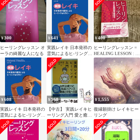
す！
300
641
400
¥
¥
¥
ヒーリングレッスン オ
実践レイキ 日本発祥の
ヒーリングレッスン =
ーラの綺麗な人になる
霊気によるヒ-リング＆
HEALING LESSON : オ
セラピ-/ガイアブック
ーラの綺麗な人になる
ス/アン・チャ-リッシ
ュ（文庫）
608
568
1,555
¥
¥
¥
実践レイキ 日本発祥の
【中古】 実践レイキヒ
復縁願掛け レイキヒー
霊気によるヒ-リング＆
ーリング入門 愛と癒し
リング
セラピ-/ガイアブック
の技法 (講談社+α新書
ス/アン・チャ-リッシ
445-1B) / 土居裕 / 講談
ュ（文庫）
社