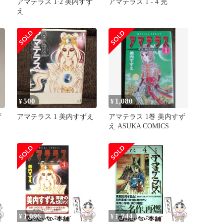
アマテラス 1·2 美内すず
アマテラス 1 - 4 完
え
500
1,080
¥
¥
ず
アマテラス 1 美内すずえ
アマテラス 1巻 美内すず
え ASUKA COMICS
1,096
1,744
¥
¥