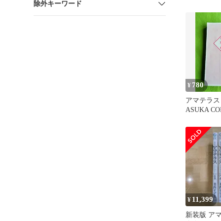
除外キーワード
780
¥
アマテラス 
ASUKA CO
11,399
¥
新装版 アマテ