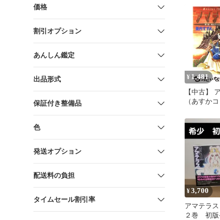
価格
割引オプション
あんしん鑑定
1,481
¥
出品形式
【中古】 ア
（あすかコ
保証付き整備品
美内 すずえ
色
発送オプション
配送料の負担
3,700
¥
タイムセール割引率
アマテラス
２巻 初版