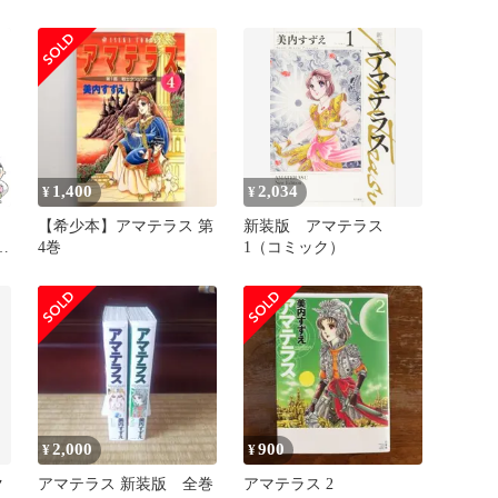
え 1巻+2巻
1,400
2,034
¥
¥
【希少本】アマテラス 第
新装版 アマテラス
4巻
1（コミック）
2,000
900
¥
¥
ク
アマテラス 新装版 全巻
アマテラス 2