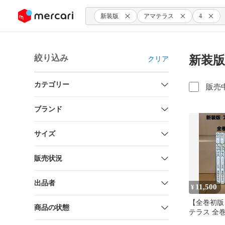
ンツにスキップ
新装版
アマテラス
4
絞り込み
新装版
クリア
カテゴリー
販売
ブランド
サイズ
販売状況
出品者
11,500
¥
【全巻初版
商品の状態
テラス 全