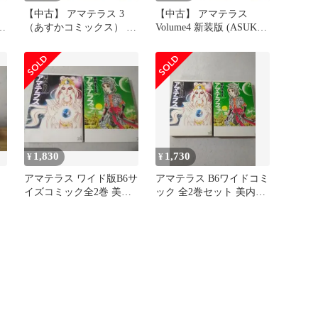
【中古】 アマテラス 3
【中古】 アマテラス
（あすかコミックス） /
Volume4 新装版 (ASUKA
美内 すずえ / 角川書店
COMICS DX) / 美内すず
え / KADOKAWA
1,830
1,730
¥
¥
アマテラス ワイド版B6サ
アマテラス B6ワイドコミ
美
イズコミック全2巻 美内
ック 全2巻セット 美内す
すずえ
ずえ作品