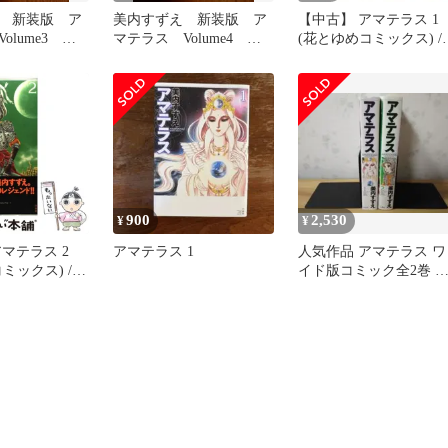
 新装版 ア
美内すずえ 新装版 ア
【中古】 アマテラス 1
olume3 帯
マテラス Volume4 帯
(花とゆめコミックス) /
漫画 希少
付き 少女漫画 希少
美内 すずえ / 白泉社
900
2,530
¥
¥
マテラス 2
アマテラス 1
人気作品 アマテラス ワ
ミックス) /
イド版コミック全2巻 
 / 白泉社
内すずえ