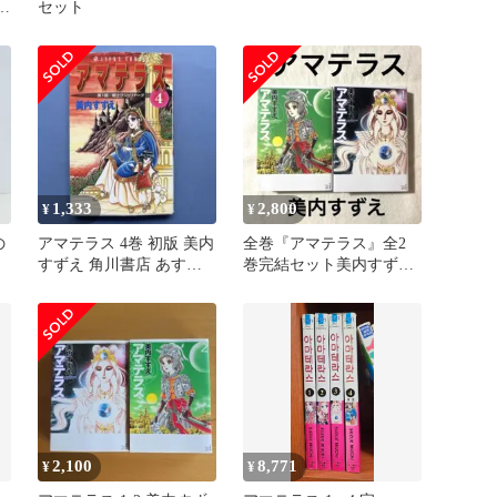
美
セット
1,333
2,800
¥
¥
の
アマテラス 4巻 初版 美内
全巻『アマテラス』全2
すずえ 角川書店 あすか
巻完結セット美内すず
コミックス
え 白泉社
2,100
8,771
¥
¥