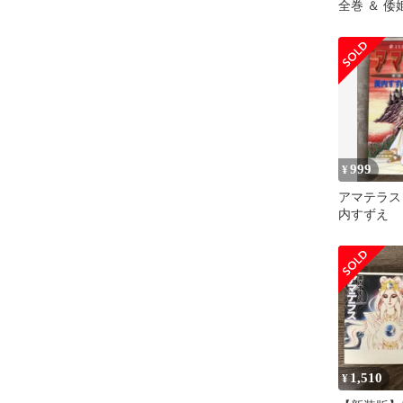
全巻 ＆ 
ば編
999
¥
アマテラス
内すずえ
1,510
¥