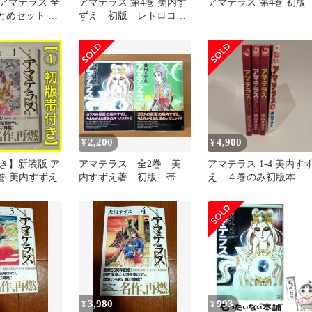
アマテラス 全
アマテラス 第4巻 美内す
アマテラス 第4巻 初版
とめセット 美
ずえ 初版 レトロコミ
ック 角川書店
2,200
4,900
¥
¥
き】新装版 ア
アマテラス 全2巻 美
アマテラス 1-4 美内す
巻 美内すずえ
内すずえ著 初版 帯付
え ４巻のみ初版本
き 白泉社
3,980
993
¥
¥