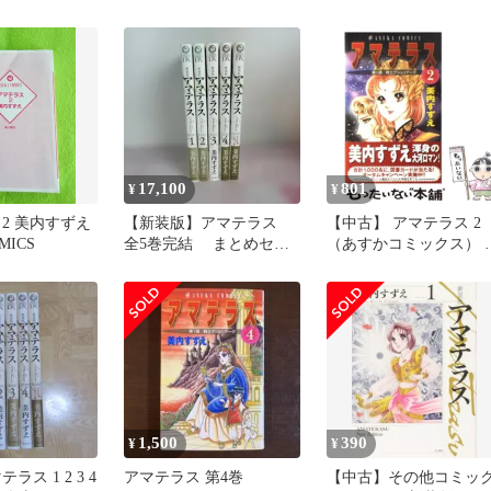
美内すずえ
美内 すずえ / 角川書店
17,100
801
¥
¥
2 美内すずえ
【新装版】アマテラス
【中古】 アマテラス 2
MICS
全5巻完結 まとめセッ
（あすかコミックス） /
ト 美内すずえ
美内 すずえ / 角川書店
1,500
390
¥
¥
ラス 1 2 3 4
アマテラス 第4巻
【中古】その他コミッ