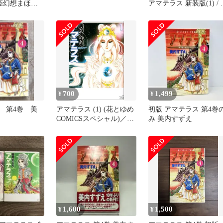
倭姫幻想まほろ
アマテラス 新装版(1) / 
内すずえ
700
1,499
¥
¥
 第4巻 美
アマテラス (1) (花とゆめ
初版 アマテラス 第4巻
COMICSスペシャル)／美
み 美内すずえ
内 すずえ
1,600
1,500
¥
¥