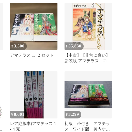
3,500
55,830
¥
¥
アマテラス 1、2 セット
【中古】【非常に良い】
新装版 アマテラス コミ
昭
ック 1-4巻セット
8,601
3,299
¥
¥
レア絶版本)アマテラス 1
初版 帯付き アマテラ
- 4 完
ス ワイド版 美内すず