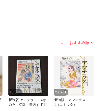
並び替え
3,000
2,761
¥
¥
版
新装版 アマテラス 4巻
新装版 アマテラス
のみ 初版 美内すずえ
1（コミック）