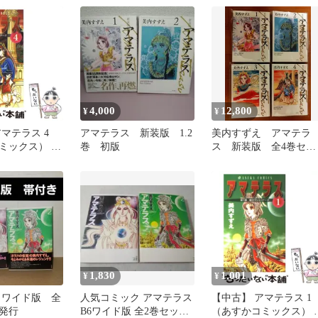
4,000
12,800
¥
¥
マテラス 4
アマテラス 新装版 1.2
美内すずえ アマテラ
ミックス） /
巻 初版
ス 新装版 全4巻セッ
 / 角川書店
ト 少女漫画 希少 
和レトロ
1,830
1,001
¥
¥
 ワイド版 全
人気コミック アマテラス
【中古】 アマテラス 1
発行
B6ワイド版 全2巻セット
（あすかコミックス） /