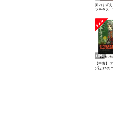
美内すずえ
マテラス V
付き 少女
801
¥
【中古】 ア
(花とゆめコ
美内 すずえ