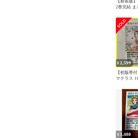
【新装版】
2巻完結 ま
内すずえ
2,599
¥
【初版帯付
マテラス 1
3,480
¥