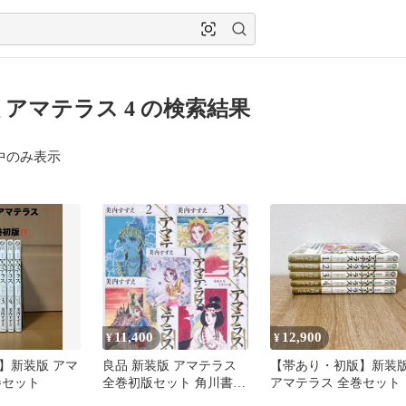
 アマテラス 4 の検索結果
中のみ表示
11,400
12,900
¥
¥
】新装版 アマ
良品 新装版 アマテラス
【帯あり・初版】新装
巻セット
全巻初版セット 角川書店
アマテラス 全巻セット
アスカコミックスDX