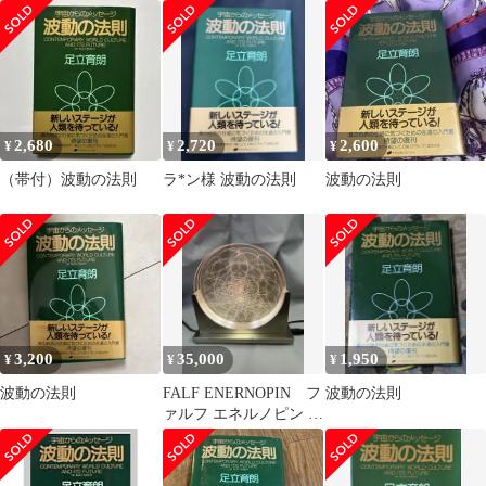
2,680
2,720
2,600
¥
¥
¥
（帯付）波動の法則
ラ*ン様 波動の法則
波動の法則
3,200
35,000
1,950
¥
¥
¥
波動の法則
FALF ENERNOPIN フ
波動の法則
ァルフ エネルノピン オ
レンジ 波動調整足立育
朗