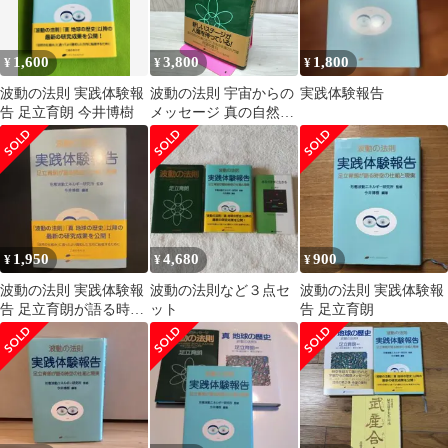
1,600
3,800
1,800
¥
¥
¥
波動の法則 実践体験報
波動の法則 宇宙からの
実践体験報告
告 足立育朗 今井博樹
メッセージ 真の自然の
仕組に気づくための永
遠の入門書 足立育
280223
1,950
4,680
900
¥
¥
¥
波動の法則 実践体験報
波動の法則など３点セ
波動の法則 実践体験報
告 足立育朗が語る時空
ット
告 足立育朗
の仕組と現実