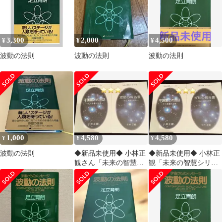
3,300
2,000
4,500
¥
¥
¥
波動の法則
波動の法則
波動の法則
1,000
4,580
4,580
¥
¥
¥
波動の法則
◆新品未使用◆ 小林正
◆新品未使用◆ 小林正
観さん「未来の智慧シ
観「未来の智慧シリー
リーズ」守護霊との対
ズ」守護霊との対話
話&波動の報告書
波動の報告書 2冊