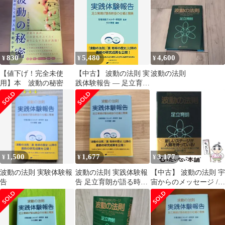
話 波動の報告書
830
5,480
4,600
¥
¥
¥
【値下げ！完全未使
【中古】 波動の法則 実
波動の法則
用】本 波動の秘密
践体験報告 — 足立育朗
が語る時空の仕組と現
実
1,500
1,677
3,177
¥
¥
¥
波動の法則 実験体験報
波動の法則 実践体験報
【中古】 波動の法則 宇
告
告 足立育朗が語る時空
宙からのメッセージ /
の仕組と現実
足立 育朗 / ナチュラル
スピリット