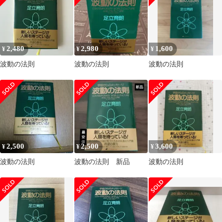
ネルギー研究所 / ナチ
ュラルスピリット
2,480
2,980
1,600
¥
¥
¥
波動の法則
波動の法則
波動の法則
2,500
2,500
3,600
¥
¥
¥
波動の法則
波動の法則 新品
波動の法則