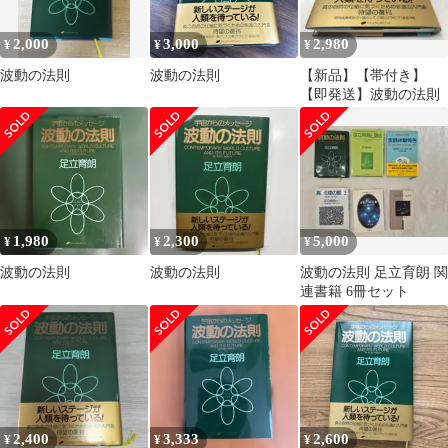
2,000
3,000
2,980
¥
¥
¥
波動の法則
波動の法則
【新品】【帯付き】
【即発送】波動の法則
1,980
2,300
5,000
¥
¥
¥
波動の法則
波動の法則
波動の法則 足立育朗 関
連書籍 6冊セット
2,400
3,333
2,600
¥
¥
¥