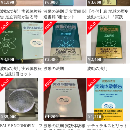
1,890
6,980
3,600
¥
¥
¥
波動の法則 実践体験報
波動の法則 足立育朗 関
【帯付】真 地球の歴史
告 足立育朗が語る時空
連書籍 3冊セット
波動の法則Ⅱ / 実践体
の仕組と現実
験報告 / 武産合氣 3冊
セット
3,800
2,480
2,400
¥
¥
¥
波動の法則 実践体験報
波動の法則
波動の法則
告 波動2冊セット
35,000
1,200
1,210
¥
¥
¥
FALF ENORNOPIN フ
波動の法則 実践体験報
ナチュラルスピリット