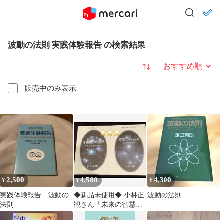
波動の法則 実践体験報告 の検索結果
並び替え
販売中のみ表示
2,500
4,580
4,300
¥
¥
¥
実践体験報告 波動の
◆新品未使用◆ 小林正
波動の法則
法則
観さん「未来の智慧シ
リーズ」守護霊との対