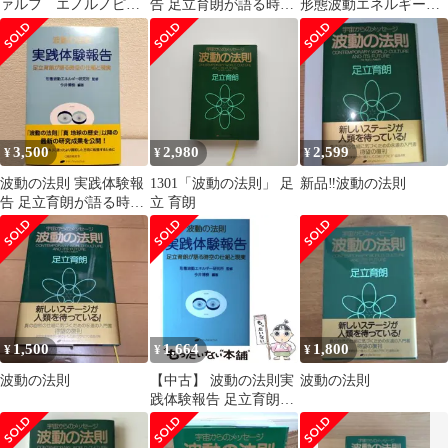
ァルフ エノルノピン
告 足立育朗が語る時空
形態波動エネルギー研
波動調整 足立育朗
の仕組と現実
究所 波動の法則 実践体
験報告 足立育朗が語る
時空の仕組と現実
3,500
2,980
2,599
¥
¥
¥
波動の法則 実践体験報
1301「波動の法則」 足
新品‼️波動の法則
告 足立育朗が語る時空
立 育朗
の仕組と現実
1,500
1,664
1,800
¥
¥
¥
波動の法則
【中古】 波動の法則実
波動の法則
践体験報告 足立育朗が
語る時空の仕組と現実 /
足立育朗、形態波動エ