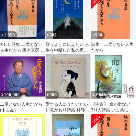
1,950
582
560
¥
¥
¥
®️13E 詩集 二度とない
歌うように伝えたい 人
詩集 二度とない人生
人生だから 坂本真民 サ
生を中断した私の再生
だから
ンマーク出版
と希望/角川春樹事務所/
塩見三省（単行本）
100,000
900
1,043
¥
¥
¥
二度とない人生だから
愛する人にうたいたい
【中古】 命が危ない
(中古品)
川滝かおり詩集 林静一
311人詩集 いま共にふ
絵 サンリオ
みだすために / 佐相憲
一 中村純 宇宿一成 鈴
木比佐雄 亜久津歩 / コ
ールサック社