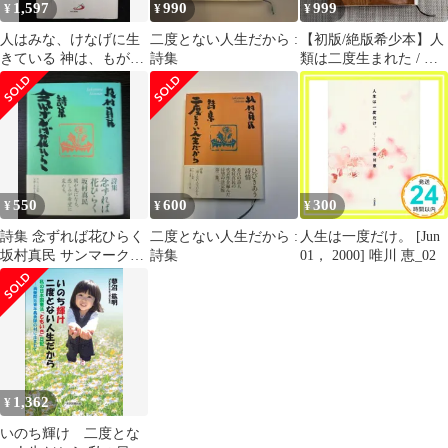
1,597
990
999
¥
¥
¥
人はみな、けなげに生
二度とない人生だから :
【初版/絶版希少本】人
きている 神は、もが
詩集
類は二度生まれた / 前
き、悲しみ、苦しむ人
川光 【大日本図書】単
とともにいる
行本
550
600
300
¥
¥
¥
詩集 念ずれば花ひらく
二度とない人生だから :
人生は一度だけ。 [Jun
坂村真民 サンマーク出
詩集
01， 2000] 唯川 恵_02
版 帯付き【書き込みあ
り】
1,362
¥
いのち輝け 二度とな