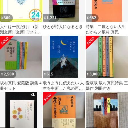
300
1,221
682
¥
¥
¥
人生は一度だけ。 (新
ひとが詩人になるとき
詩集 二度とない人生
潮文庫) [文庫] [Jun 26,
だから／坂村 真民
2005] 恵, 唯川_03
2,500
615
3,000
¥
¥
¥
坂村真民 愛蔵版 詩集 4
歌うように伝えたい 人
愛蔵版 坂村真民詩集 三
冊セット
生を中断した私の再生
部作 別冊付き
と希望/角川春樹事務所/
塩見三省（単行本）