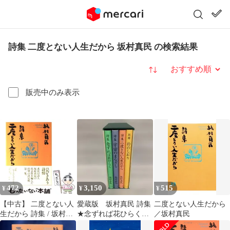
詩集 二度とない人生だから 坂村真民 の検索結果
並び替え
販売中のみ表示
472
3,150
515
¥
¥
¥
【中古】 二度とない人
愛蔵版 坂村真民 詩集
二度とない人生だから
生だから 詩集 / 坂村真
★念ずれば花ひらく
／坂村真民
民 / サンマーク出版
他