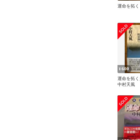
運命を拓く
600
¥
運命を拓
中村天風