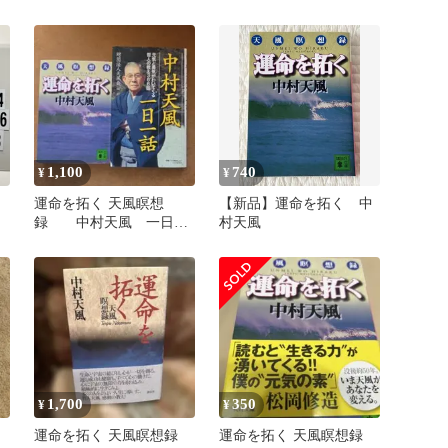
く 天風瞑想録
天風瞑想録 PHP研究所
1,100
740
¥
¥
運命を拓く 天風瞑想
【新品】運命を拓く 中
録 中村天風 一日一
村天風
話 2冊セット
1,700
350
¥
¥
運命を拓く 天風瞑想録
運命を拓く 天風瞑想録