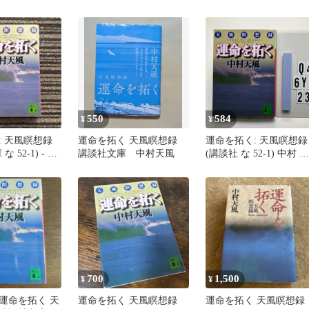
 講談社
550
584
¥
¥
: 天風瞑想録
運命を拓く 天風瞑想録
運命を拓く: 天風瞑想録
 52-1) - 中
講談社文庫 中村天風
(講談社 な 52-1) 中村 天
風 (著) 形式: Q4-6Y6-
23
700
1,500
¥
¥
運命を拓く 天
運命を拓く 天風瞑想録
運命を拓く 天風瞑想録