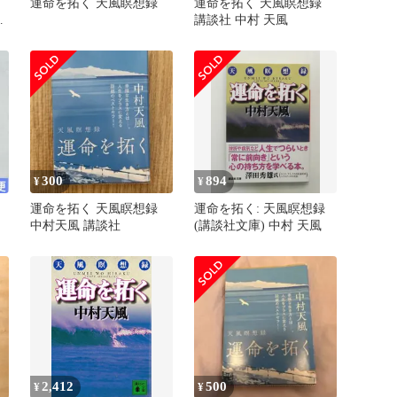
運命を拓く 天風瞑想録
運命を拓く 天風瞑想録
理
講談社 中村 天風
300
894
¥
¥
運命を拓く 天風瞑想録
運命を拓く: 天風瞑想録
中村天風 講談社
(講談社文庫) 中村 天風
2,412
500
¥
¥