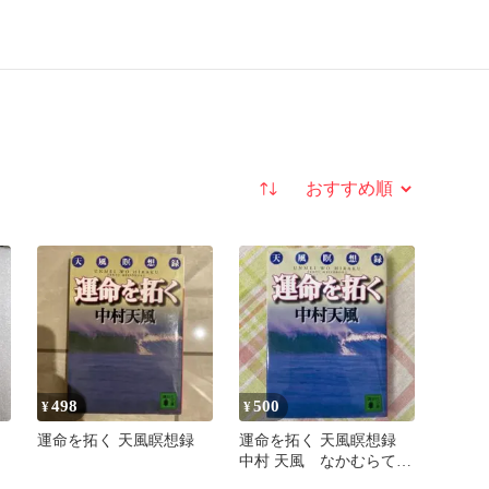
並び替え
498
500
¥
¥
運命を拓く 天風瞑想録
運命を拓く 天風瞑想録
中村 天風 なかむらてん
ぷう