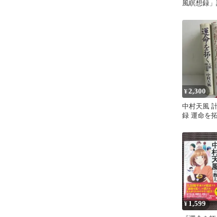
風瞑想録」
2,300
¥
中村天風 計
録 運命を
人生 幸運
1,599
¥