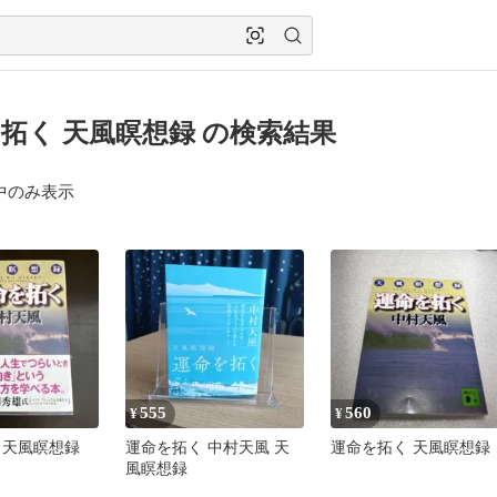
拓く 天風瞑想録 の検索結果
中のみ表示
555
560
¥
¥
 天風瞑想録
運命を拓く 中村天風 天
運命を拓く 天風瞑想録
風瞑想録