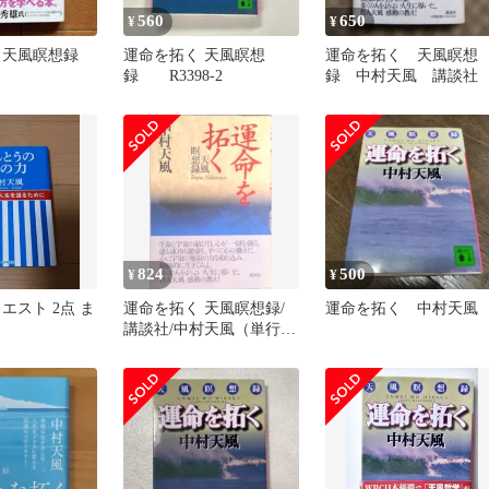
560
650
¥
¥
 天風瞑想録
運命を拓く 天風瞑想
運命を拓く 天風瞑想
録 R3398-2
録 中村天風 講談社
824
500
¥
¥
エスト 2点 ま
運命を拓く 天風瞑想録/
運命を拓く 中村天風
講談社/中村天風（単行
本）