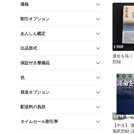
価格
割引オプション
あんしん鑑定
900
¥
出品形式
運命を拓く
想録
保証付き整備品
色
発送オプション
配送料の負担
494
¥
タイムセール割引率
【中古】 
風瞑想録 (