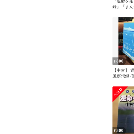
『運命を拓
録』『まん
村天風の教
ト
800
¥
【中古】 運
風瞑想録 (
52-1)ラ
村 天風 080
300
¥