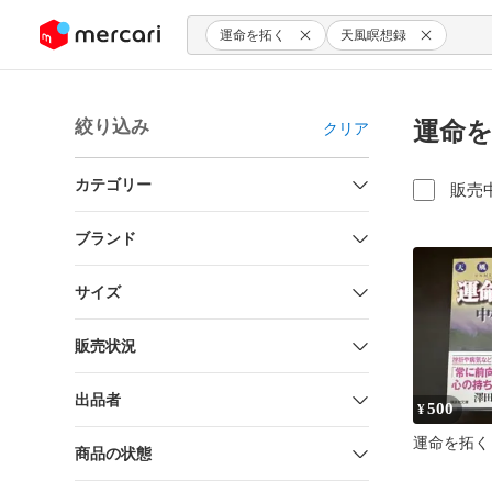
ンツにスキップ
運命を拓く
天風瞑想録
絞り込み
運命を
クリア
カテゴリー
販売
ブランド
サイズ
販売状況
出品者
500
¥
運命を拓く
商品の状態