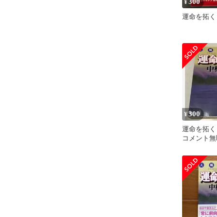
300
¥
運命を拓く
300
¥
運命を拓く
コメント無
カリ便