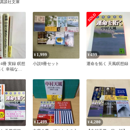
講談社文庫
1,999
499
¥
¥
4冊 実録 瞑想
小説8冊セット
運命を拓く 天風瞑想録
拓く 幸福なる
をひらく
1,499
4,280
¥
¥