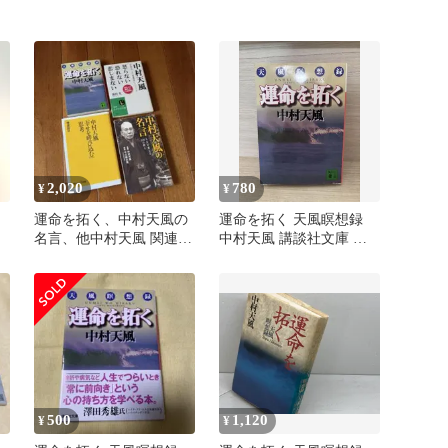
2,020
780
¥
¥
運命を拓く、中村天風の
運命を拓く 天風瞑想録
名言、他中村天風 関連書
中村天風 講談社文庫 自
籍 4冊セット
己啓発 哲学
500
1,120
¥
¥