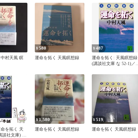
580
487
¥
¥
 中村天風 瞑
運命を拓く 天風瞑想録
運命を拓く: 天風瞑想録
(講談社文庫 な 52-1)／
村 天風
1,580
519
¥
¥
運命を拓く 天
運命を拓く 天風瞑想録
運命を拓く 天風瞑想録
講談社文庫) /