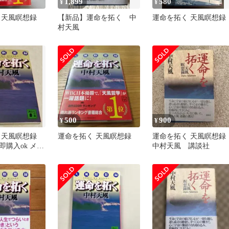
1,899
580
¥
¥
 天風瞑想録
【新品】運命を拓く 中
運命を拓く 天風瞑想録
村天風
500
900
¥
¥
 天風瞑想録
運命を拓く 天風瞑想録
運命を拓く 天風瞑想
即購入ok メル
中村天風 講談社