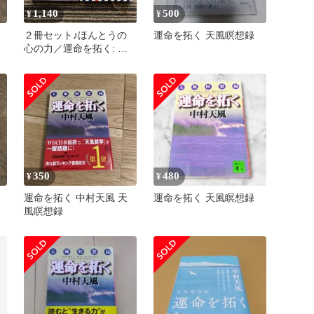
1,140
500
¥
¥
２冊セット♪ほんとうの
運命を拓く 天風瞑想録
心の力／運命を拓く: 天
風瞑想録 中村天風
350
480
¥
¥
運命を拓く 中村天風 天
運命を拓く 天風瞑想録
風瞑想録