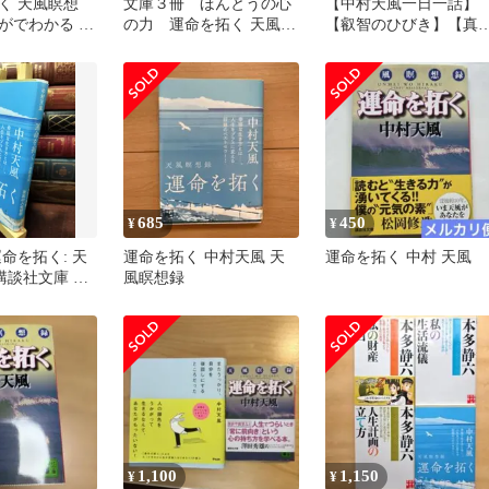
く 天風瞑想
文庫３冊 ほんとうの心
【中村天風一日一話】
がでわかる 中
の力 運命を拓く 天風瞑
【叡智のひびき】【真
え』 2冊セッ
想録 打たれ強く生きる
のひびき】【運命を拓
100の言葉
く】他6冊セット
685
450
¥
¥
命を拓く: 天
運命を拓く 中村天風 天
運命を拓く 中村 天風
講談社文庫 な
風瞑想録
イン引きあり 中
007
1,100
1,150
¥
¥