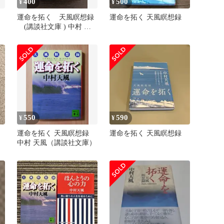
400
500
¥
¥
運命を拓く 天風瞑想録
運命を拓く 天風瞑想録
(講談社文庫 ) 中村 天
風 (著)
550
590
¥
¥
録
運命を拓く 天風瞑想録
運命を拓く 天風瞑想録
中村 天風（講談社文庫）