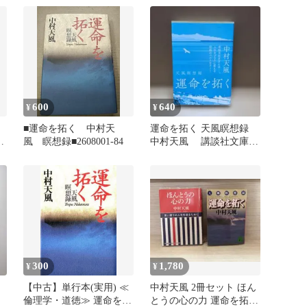
600
640
¥
¥
■運命を拓く 中村天
運命を拓く 天風瞑想録
中
風 瞑想録■2608001-84
中村天風 講談社文庫
Wカバー版
300
1,780
¥
¥
【中古】単行本(実用) ≪
中村天風 2冊セット ほん
倫理学・道徳≫ 運命を拓
とうの心の力 運命を拓く