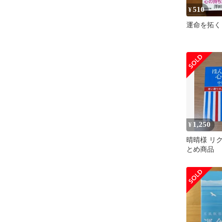
510
¥
運命を拓く
1,250
¥
晴晴様 リク
とめ商品