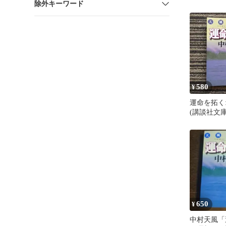
除外キーワード
中村天風 /
580
¥
運命を拓く
(講談社文庫 な
村 天風
650
¥
中村天風「