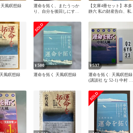
 天風瞑想録
運命を拓く、またうっか
【文庫4冊セット】本多
り、自分を後回しにする
静六 私の財産告白、私
ところだった 中村天風2
生活流儀、人生計画の
冊セット
て方、他
500
537
¥
¥
く天風瞑想録
運命を拓く 天風瞑想録
運命を拓く: 天風瞑想録
(講談社 な 52-1) 中村 天
風 (著) 形式: Q2-6Y6-
23