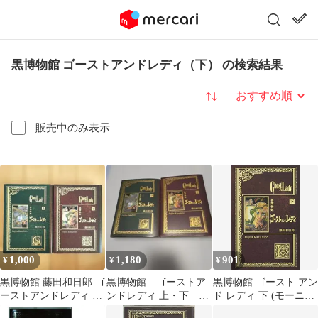
黒博物館 ゴーストアンドレディ（下） の検索結果
並び替え
販売中のみ表示
1,000
1,180
901
¥
¥
¥
黒博物館 藤田和日郎 ゴ
黒博物館 ゴーストア
黒博物館 ゴースト アン
ーストアンドレディ 上
ンドレディ 上・下 藤
ド レディ 下 (モーニン
下巻
田和日郎
グKC)