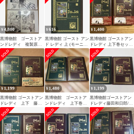
4,800
616
1,400
¥
¥
¥
黒博物館 ゴーストア
黒博物館 ゴースト アン
黒博物館 ゴーストアン
ンドレディ 複製原稿2
ド レディ 上 (モーニン
ドレディ 上下巻セッ
点
グKC)／藤田 和日郎
ト 藤田和日郎
1,199
1,480
1,199
¥
¥
¥
黒博物館 ゴーストアン
黒博物館 ゴーストア
黒博物館ゴーストアン
ドレディ 上下 藤田
ンドレディ 上下巻
ドレディ藤田和日郎/初
和日郎
二冊セット 藤田和日
版/上下
郎