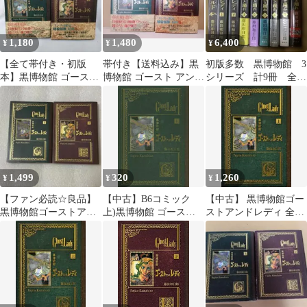
1,180
1,480
6,400
¥
¥
¥
【全て帯付き・初版
帯付き【送料込み】黒
初版多数 黒博物館 3
本】黒博物館 ゴースト
博物館 ゴースト アンド
シリーズ 計9冊 全
アンドレディ 上下2巻
レディ 上下巻 藤田和
巻 セット s26 666
セット 藤田和日郎
日郎
1,499
320
1,260
¥
¥
¥
【ファン必読☆良品】
【中古】B6コミック
【中古】 黒博物館ゴー
黒博物館ゴーストアン
上)黒博物館 ゴースト
ストアンドレディ 全2
ドレディ上下巻セット
アンドレディ / 藤田和
巻 完結 セット 藤田和
日郎
日郎 [レンタル落ち]
[コミック] [漫画]