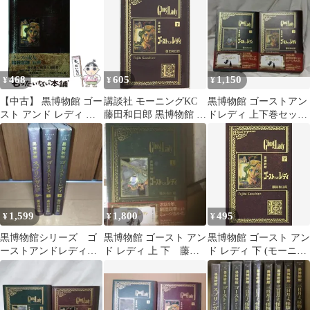
468
605
1,150
¥
¥
¥
【中古】 黒博物館 ゴー
講談社 モーニングKC
黒博物館 ゴーストアン
スト アンド レディ 下
藤田和日郎 黒博物館 ゴ
ドレディ 上下巻セット
（モーニング KC） / 藤
ーストアンドレディ 下
藤田和日郎
田 和日郎 / 講談社
1,599
1,800
495
¥
¥
¥
黒博物館シリーズ ゴ
黒博物館 ゴースト アン
黒博物館 ゴースト アン
ーストアンドレディ上
ド レディ 上 下 藤田
ド レディ 下 (モーニン
下巻 スプリンガル
和日郎
グKC)
ド 3冊セット