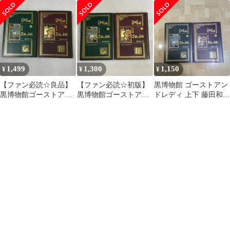
和日郎
ット（藤田和日郎）
郎
1,499
1,300
1,150
¥
¥
¥
【ファン必読☆良品】
【ファン必読☆初版】
黒博物館 ゴーストアン
黒博物館ゴーストアン
黒博物館ゴーストアン
ドレディ 上下 藤田和日
ドレディ上下巻セット
ドレディ上下巻セット
郎