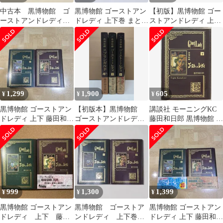
中古本 黒博物館 ゴ
黒博物館 ゴーストアン
【初版】黒博物館 ゴー
ーストアンドレディ
ドレディ 上下巻 まとめ
ストアンドレディ 上下
上下巻 藤田和日郎
売りセット
巻セット 藤田和日郎
講談社 モーニング
1,299
1,900
605
¥
¥
¥
黒博物館 ゴーストアン
【初版本】黒博物館
講談社 モーニングKC
ドレディ 上下 藤田和日
ゴーストアンドレディ
藤田和日郎 黒博物館 ゴ
郎
上下、スプリンガル
ーストアンドレディ 下
ド 3冊セット
999
1,300
1,399
¥
¥
¥
黒博物館 ゴーストアン
黒博物館 ゴーストア
黒博物館 ゴーストアン
ドレディ 上下 藤田
ンドレディ 上下巻セ
ドレディ 上下 藤田和日