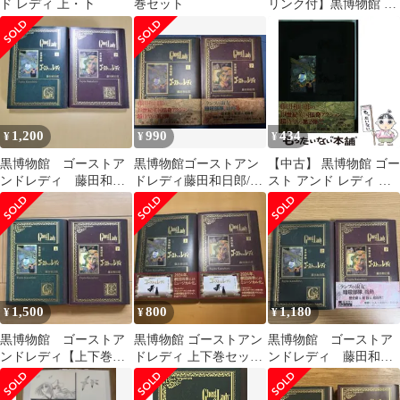
ド レディ 上・下
巻セット
リンク付】黒博物館 ゴ
ーストアンドレディ
上 下
1,200
990
434
¥
¥
¥
黒博物館 ゴーストア
黒博物館ゴーストアン
【中古】 黒博物館 ゴー
ンドレディ 藤田和日
ドレディ藤田和日郎/初
スト アンド レディ 上
郎 上下
版/上下
（モーニング KC） / 藤
田 和日郎 / 講談社
1,500
800
1,180
¥
¥
¥
黒博物館 ゴーストア
黒博物館 ゴーストアン
黒博物館 ゴーストア
ンドレディ【上下巻セ
ドレディ 上下巻セット
ンドレディ 藤田和日
ット】藤田和日郎
藤田和日郎
郎 上下