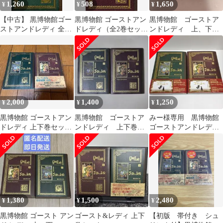
1,260
508
1,650
¥
¥
¥
【中古】 黒博物館ゴー
黒博物館 ゴーストアン
黒博物館 ゴーストア
ストアンドレディ 全2
ドレディ（全2巻セッ
ンドレディ 上、下
巻 完結 セット 藤田和
ト・完結）藤田和日郎
巻 2冊セット 藤田和
日郎 [レンタル落ち]
日郎
[コミック] [漫画]
2,000
1,400
1,250
¥
¥
¥
黒博物館 ゴーストアン
黒博物館 ゴーストア
みー様専用 黒博物館
ドレディ 上下巻セット
ンドレディ 上下巻セ
ゴーストアンドレディ
藤田和日郎
ット（藤田和日郎）
上・下
1,380
1,500
2,480
¥
¥
¥
黒博物館 ゴースト アン
ゴースト&レディ 上下
【初版 帯付き シュ