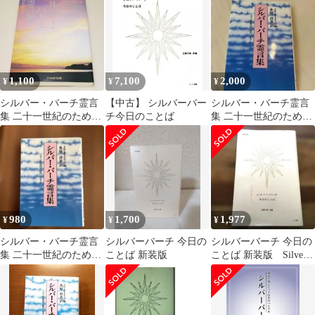
版 / A・W・オースティ
ン、桑原啓善 / でくの
ぼう出版
1,100
7,100
2,000
¥
¥
¥
シルバー・バーチ霊言
【中古】 シルバーバー
シルバー・バーチ霊言
集 二十一世紀のための
チ今日のことば
集 二十一世紀のための
バイブル でくのぼう出
バイブル
版 中古書籍
980
1,700
1,977
¥
¥
¥
シルバー・バーチ霊言
シルバーバーチ 今日の
シルバーバーチ 今日の
集 二十一世紀のための
ことば 新装版
ことば 新装版 Silver
バイブル
Birch