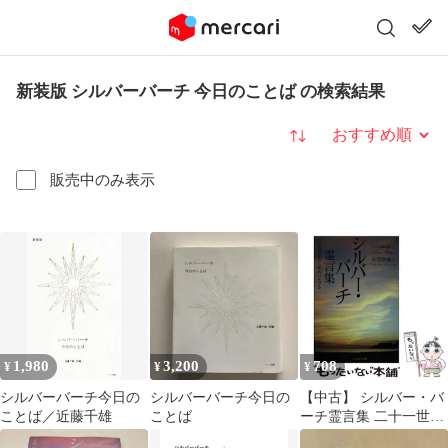
新装版 シルバーバーチ 今日のことば の検索結果
並び替え
販売中のみ表示
1,980
3,200
708
¥
¥
¥
シルバーバーチ今日の
シルバーバーチ今日の
【中古】 シルバー・バ
ことば／近藤千雄
ことば
ーチ霊言集 二十一世紀
のためのバイブル 新装