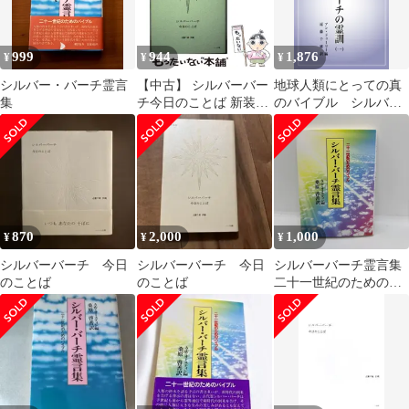
999
944
1,876
¥
¥
¥
シルバー・バーチ霊言
【中古】 シルバーバー
地球人類にとっての真
集
チ今日のことば 新装版
のバイブル シルバー
/ 近藤千雄 / ハート出版
バーチの霊訓（一）
870
2,000
1,000
¥
¥
¥
シルバーバーチ 今日
シルバーバーチ 今日
シルバーバーチ霊言集
のことば
のことば
二十一世紀のためのバ
イブル