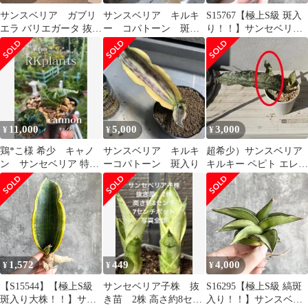
サンスベリア ガブリ
サンスベリア キルキ
S15767【極上S級 斑入
エラ バリエガータ 抜き
ー コパトーン 斑入
り！！】サンセベリア
苗1
り
ハニー ルシール ポーラ
ンド 斑入り ( ユーフォ
ルビア サンセベリア )
11,000
5,000
3,000
¥
¥
¥
鶏*こ様 希少 キャノ
サンスベリア キルキ
超希少）サンスベリア
ン サンセベリア 特殊
ーコパトーン 斑入り
キルキー ペピト エレノ
個体 抜き苗
ア “Eleanor” 抜き苗
1,572
449
4,000
¥
¥
¥
【S15544】【極上S級
サンセベリア子株 抜
S16295【極上S級 縞斑
斑入り大株！！】サン
き苗 2株 高さ約8セン
入り！！】サンスベリ