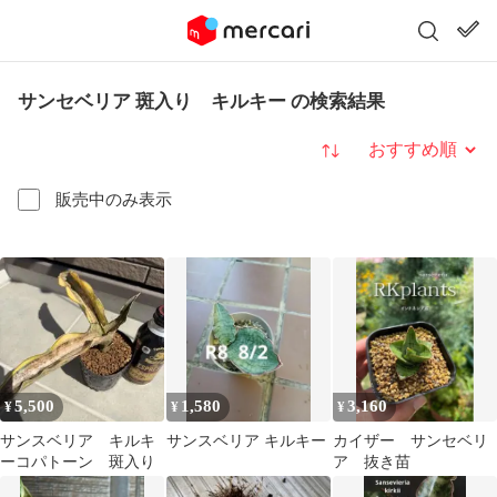
サンセベリア 斑入り キルキー の検索結果
並び替え
販売中のみ表示
5,500
1,580
3,160
¥
¥
¥
サンスベリア キルキ
サンスベリア キルキー
カイザー サンセベリ
ーコパトーン 斑入り
ア 抜き苗