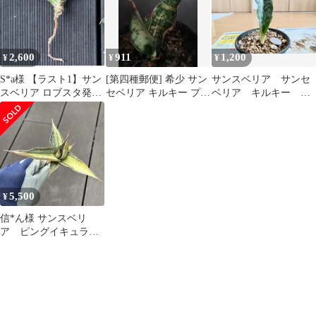
2,600
911
1,200
¥
¥
¥
S*a様 【ラスト1】サン
[第四種郵便] 希少 サン
サンスベリア サンセ
スベリア ロブスタ発根
セベリア キルキー プル
ベリア キルキー プ
済み 子株 抜き苗 希少
クラ コパトーン 抜き苗
ルクラ コパトーン
斑入り
発送
葉挿し 多肉
5,500
¥
信*ん様 サンスベリ
ア ピングイキュラ
斑入り 発根済み 抜
き苗