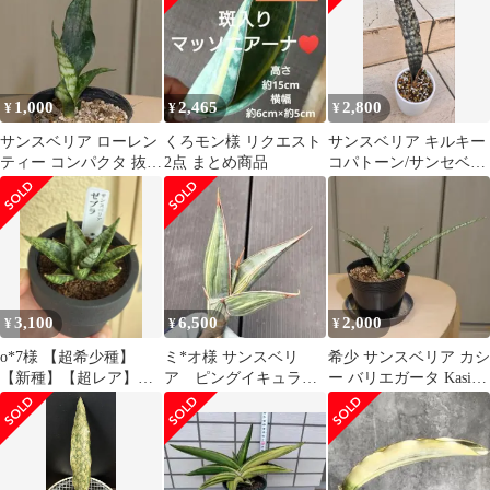
1,000
2,465
2,800
¥
¥
¥
サンスベリア ローレン
くろモン様 リクエスト
サンスベリア キルキー
ティー コンパクタ 抜き
2点 まとめ商品
コパトーン/サンセベリ
苗(26_2)
ア
3,100
6,500
2,000
¥
¥
¥
o*7様 【超希少種】
ミ*オ様 サンスベリ
希少 サンスベリア カシ
【新種】【超レア】サ
ア ピングイキュラ
ー バリエガータ Kasih
ンセベリア ゼブラ
斑入り 発根済み 抜
抜き苗(2)
き苗