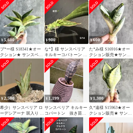
スベリア PHUPAMONT
チ 7センチポット 写真
ア サムライ ドワーフ
DELIGHT ヴァエリガ
全部
縞斑入り ( ユーフォル
ータ 斑入り ( ユーフォ
ビア サンセベリア )
ルビア サンセベリア )
5,600
900
600
¥
¥
¥
ブ*ー様 S18341★オー
な*】様 サンスベリア
た*み様 S16916★オー
クション★ サンスベリ
キルキーコパトーン 新
クション販売★サンス
ア 超希少斑入り株！！
芽3
ベリア HAHNII ZEBRA
子株付き
2,500
1,199
1,300
¥
¥
¥
希少）サンスベリア ロ
サンスベリア キルキー
久*遠様 S15963★オー
ーデシアーナ 斑入り 抜
コパートン 抜き苗発
クション販売★ サンス
き苗2
送！
ベリア ポーランド 極上
斑入り