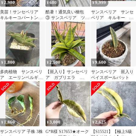
2,980
680
9,999
¥
¥
¥
美苗！サンセベリア
酷暑！通気良い梱包
サンスベリア サンセ
キルキーコパートン
③ サンスベリア ツイ
ベリア キルキー プ
抜き苗発送！
スター 子株 株分け
ルクラ コパトーン
苗 観葉植物
多肉
1,800
2,500
9,600
¥
¥
¥
多肉植物 サンスベリ
【斑入り】サンセベリ
サンスベリア 斑入り
ア エーリンベルギ
ア ガブリエラ
ベイスボールバット
ー サムライドワー
f.varieg サンスベリア
フ カキコ
錦
1,860
3,000
2,625
¥
¥
¥
サンスベリア 子株 3株
G*R様 S17653★オーク
【S15521】【極上S級