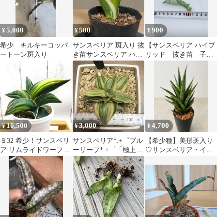
5,000
500
900
¥
¥
¥
希少 キルキーコッパ
サンスベリア 斑入り 抜
【サンスベリア ハイブ
ートーン斑入り
き苗サンスベリア ハニ
リッド 抜き苗 子
ーボニー 抜き苗1
株】
10,500
3,000
4,700
¥
¥
¥
Ｓ32 希少！サンスベリ
サンスベリア*.+゜ブル
【希少種】美形斑入り
ア サムライドワーフ
ーリーフ*.+゜「極上
♡サンスベリア・イン
（斑入）メルカリ便
斑」「美斑」「良型」
ドスリー♡３号黒ロン
鉢ごと発送
グポット♡【高品質】