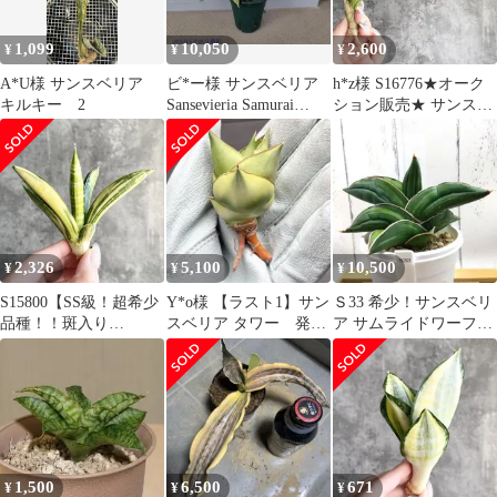
1,099
10,050
2,600
¥
¥
¥
A*U様 サンスベリア
ビ*ー様 サンスベリア
h*z様 S16776★オーク
キルキー 2
Sansevieria Samurai
ション販売★ サンスベ
Dwarf v
リア キルキー ブラウン
極上
2,326
5,100
10,500
¥
¥
¥
S15800【SS級！超希少
Y*o様 【ラスト1】サン
Ｓ33 希少！サンスベリ
品種！！斑入り
スベリア タワー 発根
ア サムライドワーフ
株！！】サンスベリア
済み 子株 抜き苗 希少
（斑入）メルカリ便
マーシャ アンジャニ ヴ
斑入り
鉢ごと発送
ァエリガータ 斑入り (
ユーフォルビア サンセ
ベリア )
1,500
6,500
671
¥
¥
¥