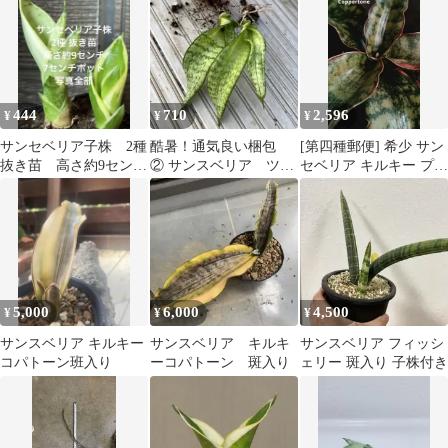
444
710
2,596
¥
¥
¥
サンセベリア子株 2種
酷暑！通気良い梱包
[第四種郵便] 希少 サン
抜き苗 高さ約9セン
② サンスベリア ツイ
セベリア キルキー プル
チ 7センチポット 写
スター 子株 株分け
クラ コパトーン 抜き苗
真全部
苗 観葉植物
発送
5,000
6,000
4,500
¥
¥
¥
サンスベリア キルキー
サンスベリア キルキ
サンスベリア フィッシ
コパトーン班入り
ーコパトーン 斑入り
ェリー 斑入り 子株付き