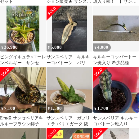
セット
ション販売★ サンスベ
斑入り株！！】サンス
リア キルキー 極上斑入
ベリア キルキー ブラウ
り株
ン 斑入り ( ユーフォル
ビア サンセベリア )
36,980
5,888
4,000
¥
¥
¥
ピングイキュラ×エーレ
サンスベリア キルキ
キルキーコッパートー
ンベルギー サンセベ
ーコパトーン バリエ
ン斑入り 希少品種
リア 抜き苗 【極縞
ガータ
斑】
7,100
1,500
1,700
¥
¥
¥
E*u様 サンセベリアキ
サンスベリア ガブリ
サンスベリア キルキー
ルキーブラウン錦子株
エラ バリエガータ 抜き
コパトーン斑入り
付き斑入り抜き苗発送
苗(2)