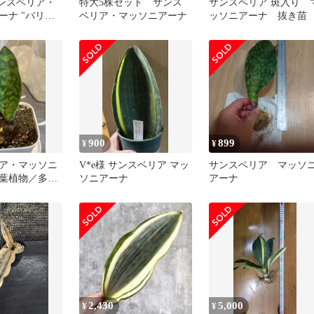
サンスベリア・
特大5株セット サンス
サンスベリア 斑入り 
ーナ "バリエ
ベリア・マッソニアーナ
ッソニアーナ 抜き苗
9】セール
900
899
¥
¥
ア・マッソニ
V*e様 サンスベリア マッ
サンスベリア マッソ
葉植物／多肉
ソニアーナ
アーナ
2,430
5,000
¥
¥