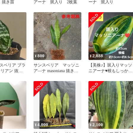
 抜き苗
アーナ 斑入り 2枚葉
ーナ 斑入り
800
2,888
¥
¥
スベリア ブラ
サンスベリア マッソニ
【美株♪】斑入りマッソ
ジリアン 抜き
ア―ナ masoniana 抜き苗
ニアーナ♥️根もしっか
(26_2)
り！
4,000
2,100
¥
¥