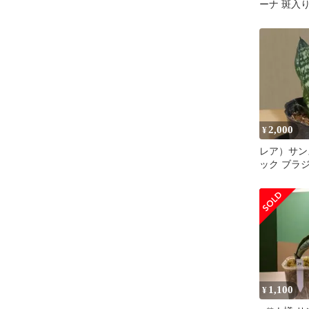
ーナ 斑入り
2,000
¥
レア）サン
ック ブラ
苗1
1,100
¥