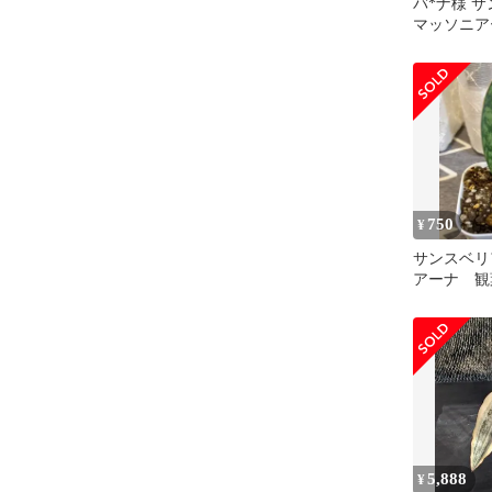
バ*ナ様 
マッソニア
ガータ"【2
750
¥
サンスベリ
アーナ 観
質／希少種
5,888
¥