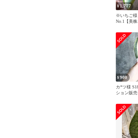
1,777
¥
※いちご様
No.1【美
マッソニアー
900
¥
カ*ツ様 S1
ション販売
ア マッソ
斑