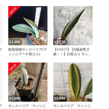
1,480
1,773
¥
¥
マ
観葉植物サンスベリア(マ
【S18227】【S級超希少
ッソニアーナ斑入り)
株！！】白斑入り サンス
ベリア マッソニアーナ
ホワイト ヴァエリガータ
斑入り ( ユーフォルビア
サンセベリア )
2,000
8,000
¥
¥
ア
サンスベリア マッソニ
サンスベリア マッソニ