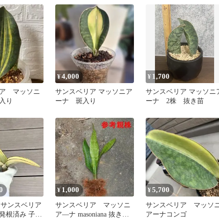
4,000
1,700
¥
¥
ア マッソニ
サンスベリア マッソニア
サンスベリア マッソニ
入り
ーナ 斑入り
ーナ 2株 抜き苗
0
1,000
5,700
¥
¥
m｠サンスベリア
サンスベリア マッソニ
サンスベリア マッソ
発根済み 子株
ア―ナ masoniana 抜き苗
アーナコンゴ