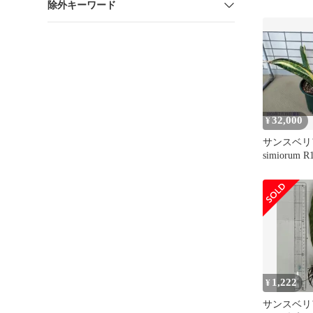
除外キーワード
抜き苗 希少
32,000
¥
サンスベリア 
simiorum R
1,222
¥
サンスベリ