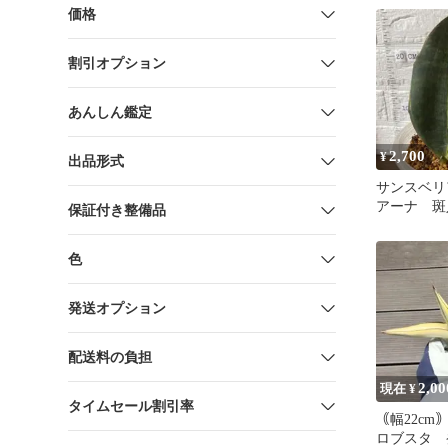
苗
価格
割引オプション
あんしん鑑定
2,700
¥
出品形式
サンスベリ
アーナ 斑
保証付き整備品
色
発送オプション
配送料の負担
2,00
現在 ¥
タイムセール割引率
｟幅22c
ロブスタ 