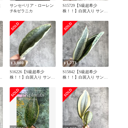
ま
サンセベリア・ローレン
S15729【S級超希少
チ&ゼラニカ
株！！】白斑入り サンス
ベリア マッソニアーナ
ホワイト ヴァエリガータ
斑入り ( ユーフォルビア
サンセベリア )
3,000
1,773
¥
¥
S16226【S級超希少
S15842【S級超希少
ス
株！！】白斑入り サンス
株！！】白斑入り サンス
ベリア マッソニアーナ
ベリア マッソニアーナ
タ
ホワイト ヴァエリガータ
ホワイト ヴァエリガータ
ア
斑入り ( ユーフォルビア
斑入り ( ユーフォルビア
サンセベリア )
サンセベリア )