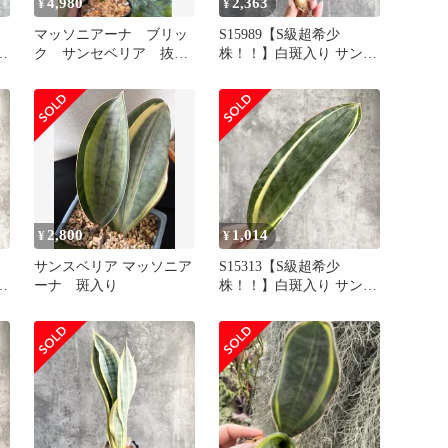
4,980
2,363
¥
¥
マッソニアーナ ブリッ
S15989【S級超希少
ス
ク サンセベリア 抜き
株！！】白斑入り サンス
苗
ベリア マッソニアーナ
タ
ホワイト ヴァエリガータ
ア
斑入り ( ユーフォルビア
サンセベリア )
2,800
1,014
¥
¥
サンスベリア マッソニア
S15313【S級超希少
ス
ーナ 斑入り
株！！】白斑入り サンス
ベリア マッソニアーナ
タ
ホワイト ヴァエリガータ
ア
斑入り ( ユーフォルビア
サンセベリア )