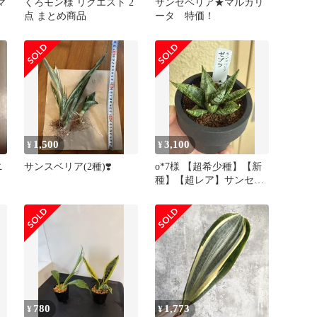
マ
くろモン様 リクエスト 2
サンセベリア★マルガリ
点 まとめ商品
ータ 特価！
1,500
3,100
¥
¥
ニ
サンスベリア(2種)❣️
o*7様 【超希少種】【新
種】【超レア】サンセベ
リア ゼブラ
780
1,773
¥
¥