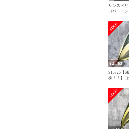
サンスベリ
コパトーン
タ
2,363
¥
S15726【
株！！】白
ベリア マ
ホワイト 
斑入り ( 
サンセベリア