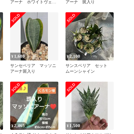
アーナ ホワイトヴェア
アーナ 斑入り
リガータ 斑入り
1,680
2,100
¥
¥
サンセベリア マッソニ
サンスベリア セット
アーナ斑入り
ムーンシャイン
2,465
1,500
¥
¥