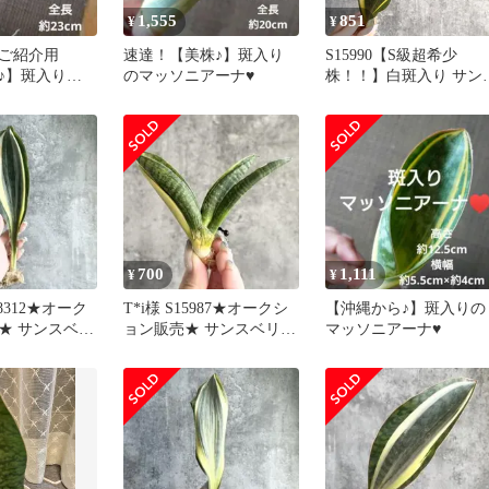
1,555
851
¥
¥
ご紹介用
速達！【美株♪】斑入り
S15990【S級超希少
株♪】斑入りの
のマッソニアーナ♥️
株！！】白斑入り サン
ナ♥️
ベリア マッソニアーナ
ホワイト ヴァエリガー
斑入り ( ユーフォルビ
サンセベリア )
700
1,111
¥
¥
8312★オーク
T*i様 S15987★オークシ
【沖縄から♪】斑入りの
★ サンスベリ
ョン販売★ サンスベリア
マッソニアーナ♥️
ニアナ 極上白
マーシャアンジャニ 極