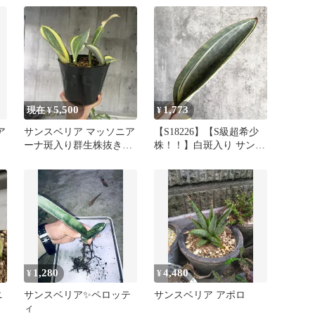
ホワイト ヴァエリガータ
斑
斑入り ( ユーフォルビア
サンセベリア )
5,500
1,773
現在 ¥
¥
ア
サンスベリア マッソニア
【S18226】【S級超希少
ーナ斑入り群生株抜き苗
株！！】白斑入り サンス
発送
ベリア マッソニアーナ
ホワイト ヴァエリガータ
斑入り ( ユーフォルビア
サンセベリア )
1,280
4,480
¥
¥
ニ
サンスベリア✨ペロッテ
サンスベリア アポロ
ィ