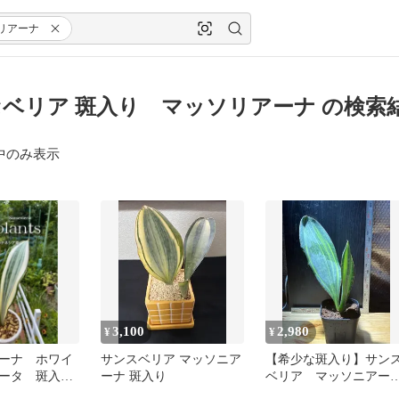
リアーナ
ベリア 斑入り マッソリアーナ の検索
中のみ表示
3,100
2,980
¥
¥
ーナ ホワイ
サンスベリア マッソニア
【希少な斑入り】サン
ータ 斑入
ーナ 斑入り
ベリア マッソニアー
ベリア 抜き
ナ 斑入り