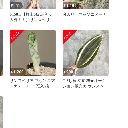
851
1,100
¥
¥
S15811【極上S級斑入り
斑入り マッソニアーナ
ス
大株！！】サンスベリア
trifasciata yellow tripe 斑入
タ
り ( ユーフォルビア サン
ア
セベリア )
1,200
900
¥
¥
サンスベリア マッソニア
こ*し様 S16129★オーク
ーナ イエロー 斑入 抜き
ション販売★ サンスベリ
苗
ア マッソニアナ 白斑入
り