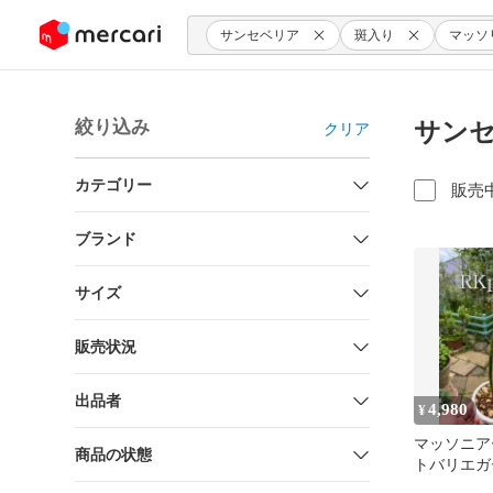
ンツにスキップ
サンセベリア
斑入り
マッソ
絞り込み
サンセ
クリア
カテゴリー
販売
ブランド
サイズ
販売状況
出品者
4,980
¥
マッソニア
商品の状態
トバリエガ
り サンセ