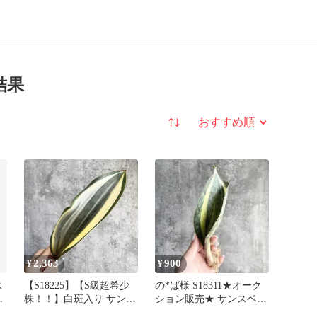
結果
並び替え
2,363
900
¥
¥
ス
【S18225】【S級超希少
の*ば様 S18311★オーク
株！！】白斑入り サンス
ション販売★ サンスベリ
ベリア マッソニアーナ
ア マッソニアナ 極上白