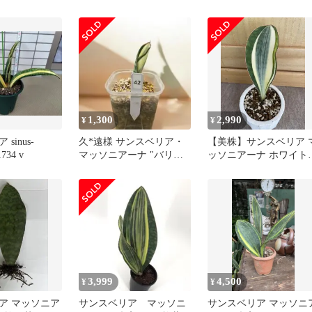
 斑入り
(26_4)
1,300
2,990
¥
¥
sinus-
久*遠様 サンスベリア・
【美株】サンスベリア 
1734 v
マッソニアーナ "バリエ
ッソニアーナ ホワイト
ガータ"【42】
斑入り
3,999
4,500
¥
¥
ア マッソニア
サンスベリア マッソニ
サンスベリア マッソニ