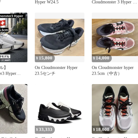
F
Hyper W24.5
Cloudmonster 3 Hyper オ
ン クラウドモンスター 
ハイパー ランニングシ
ーズ 3MG10061430 [メ
ズ]【美品/80】
15,800
14,000
¥
¥
ル】
On Cloudmonster Hyper
On Cloudmonster hyper
er3 Hyper
23.5センチ
23.5cm（中古）
cm
33,333
18,000
¥
¥