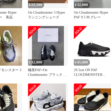
22,500
32,000
¥
¥
nster Hyper
On Cloudmonster 3 Hyper
On Cloudmonster Hyper
レー 美品
ランニングシューズ
PAF 9.5 M グレー
32,000
45,000
¥
¥
ドモンスター 3
極美PAF×On
29.5cm ON PAF
Cloudmonster ブラック ス
CLOUDMONSTER
ニーカー 26.5cm
HYPER BLACK