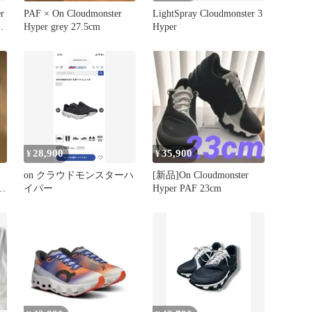
r
PAF × On Cloudmonster
LightSpray Cloudmonster 3
定
Hyper grey 27.5cm
Hyper
28,900
35,900
¥
¥
on クラウドモンスターハ
[新品]On Cloudmonster
イパー
Hyper PAF 23cm
少