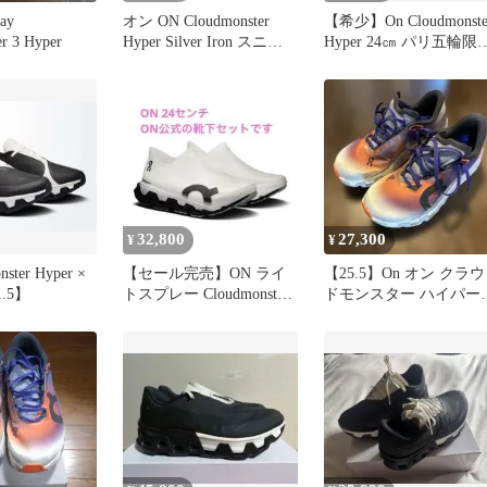
ay
オン ON Cloudmonster
【希少】On Cloudmonste
r 3 Hyper
Hyper Silver Iron スニー
Hyper 24㎝ パリ五輪限
カー シューズ ランニン
カラー
グ 3ME10132034 26.5cm
シルバー ブラック
32,800
27,300
¥
¥
nster Hyper ×
【セール完売】ON ライ
【25.5】On オン クラウ
1.5】
トスプレー Cloudmonster3
ドモンスター ハイパー
Hyper 24
パリ五輪限定モデル 希
品