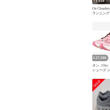
9,010
¥
On Clouds
ランニング
ンジ/グレ
27,500
¥
オン（On
シューズ 
ーズ Cloudmo
3WE101233