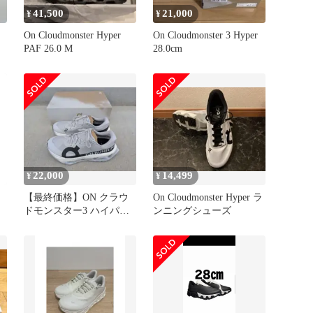
41,500
21,000
¥
¥
On Cloudmonster Hyper
On Cloudmonster 3 Hyper
PAF 26.0 M
28.0cm
22,000
14,499
¥
¥
【最終価格】ON クラウ
On Cloudmonster Hyper ラ
ドモンスター3 ハイパー
ンニングシューズ
オン ウィメンズ 正規品