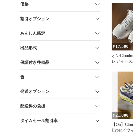
3MF3093
価格
割引オプション
あんしん鑑定
17,500
¥
出品形式
オンCloudmon
レディース
保証付き整備品
色
発送オプション
配送料の負担
21,000
¥
タイムセール割引率
【On】Cloud
Hyper／