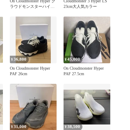
On Cloudmonster Hyper ク
Cloudmonster 3 Hyper LS
ラウドモンスターハイパ
23cm大人気カラー
ー
36,800
45,000
¥
¥
On Cloudmonster Hyper
On Cloudmonster Hyper
PAF 26cm
PAF 27.5cm
31,000
38,500
¥
¥