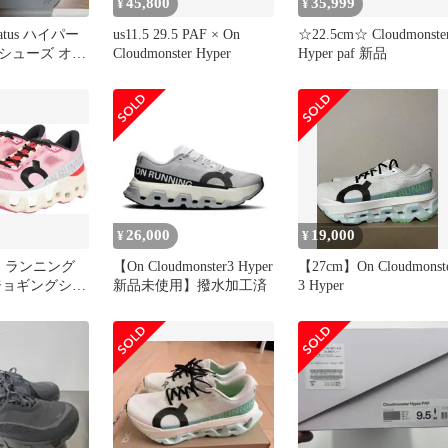
45,800
35,999
¥
¥
tratus ハイパー
us11.5 29.5 PAF × On
☆22.5cm☆ Cloudmonste
シューズ オレ
Cloudmonster Hyper
Hyper paf 新品
ー
26,000
19,000
¥
¥
） ランニング
【On Cloudmonster3 Hyper
【27cm】On Cloudmonst
ジョギングシュ
新品未使用】撥水加工済
3 Hyper
nster Hyper
44