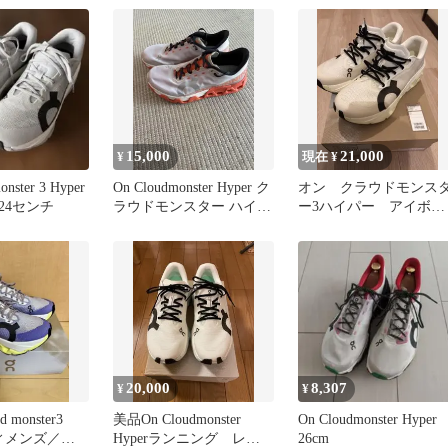
1200 【新古品】
15,000
21,000
¥
現在 ¥
ster 3 Hyper
On Cloudmonster Hyper ク
オン クラウドモンス
24センチ
ラウドモンスター ハイパ
ー3ハイパー アイボリ
ー
ー×ベージュ
20,000
8,307
¥
¥
 monster3
美品On Cloudmonster
On Cloudmonster Hyper
ウィメンズ／
Hyperランニング レデ
26cm