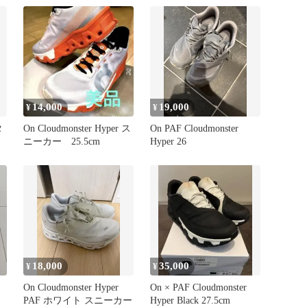
14,000
19,000
¥
¥
タ
On Cloudmonster Hyper ス
On PAF Cloudmonster
ニーカー 25.5cm
Hyper 26
18,000
35,000
¥
¥
On Cloudmonster Hyper
On × PAF Cloudmonster
PAF ホワイト スニーカー
Hyper Black 27.5cm