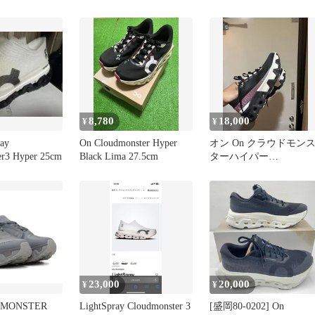
ィース24.5新色
8,780
18,000
¥
¥
ay
On Cloudmonster Hyper
オン On クラウドモン
er3 Hyper 25cm
Black Lima 27.5cm
ターハイパー
CloudmonsterHyper 25
23,000
20,000
¥
¥
DMONSTER
LightSpray Cloudmonster 3
[盛岡80-0202] On