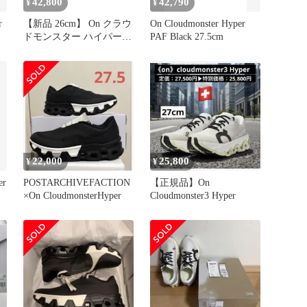
42,800
42,790
¥
¥
r
【新品 26cm】 On クラウ
On Cloudmonster Hyper
ドモンスター ハイパー
PAF Black 27.5cm
オン パリ五輪限定
22,000
25,800
¥
¥
er
POSTARCHIVEFACTION
【正規品】On
×On CloudmonsterHyper
Cloudmonster3 Hyper