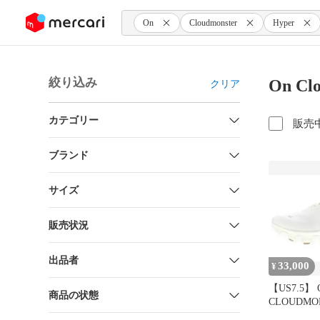
ンツにスキップ
On
Cloudmonster
Hyper
絞り込み
On Cl
クリア
カテゴリー
販売
ブランド
サイズ
販売状況
出品者
33,000
¥
【US7.5】 
商品の状態
CLOUDMO
HYPER PA