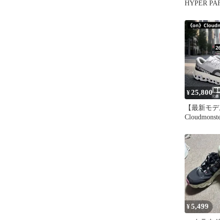
HYPER PA
25,800
¥
【最新モデ
Cloudmonst
Men's 26.5
5,499
¥