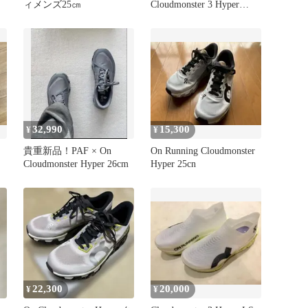
ィメンズ25㎝
Cloudmonster 3 Hyper
3
IV3892 ホワイト サイズ
ュ
27
ン
32,990
15,300
¥
¥
貴重新品！PAF × On
On Running Cloudmonster
Cloudmonster Hyper 26cm
Hyper 25cn
22,300
20,000
¥
¥