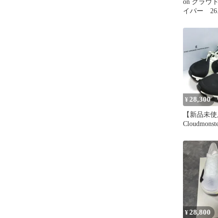
on クラ
イパー 26.
28,300
¥
【新品未使
Cloudmonst
ブラック 
28,800
¥