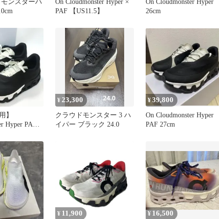
ウドモンスターハ
On Cloudmonster Hyper ×
On Cloudmonster Hyper
0cm
PAF 【US11.5】
26cm
23,300
39,800
¥
¥
用】
クラウドモンスター 3 ハ
On Cloudmonster Hyper
er Hyper PAF
イパー ブラック 24.0
PAF 27cm
スニーカー
11,900
16,500
¥
¥