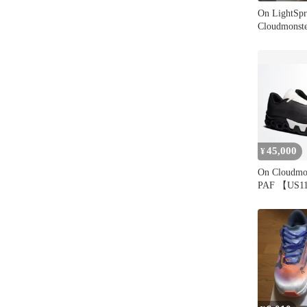
On LightSpr
Cloudmonste
45,000
¥
On Cloudmo
PAF 【US1