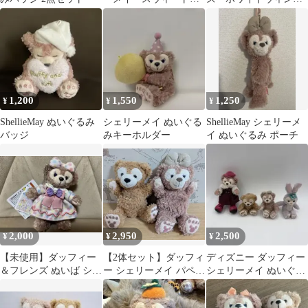
リーム ぬいぐるみ
ータイム シェリーメ
イ
1,200
1,550
1,250
¥
¥
¥
ShellieMay ぬいぐるみ
シェリーメイ ぬいぐる
ShellieMay シェリーメ
バッジ
みキーホルダー
イ ぬいぐるみ ポーチ
2,000
2,950
2,500
¥
¥
¥
【未使用】ダッフィー
​【2体セット】ダッフィ
ディズニー ダッフィー
＆フレンズ ぬいば シェ
ー シェリーメイ パペッ
シェリーメイ ぬいぐる
リーメイ
ト ぬいぐるみ ディズニ
みバッジ 4点セット
ーシー