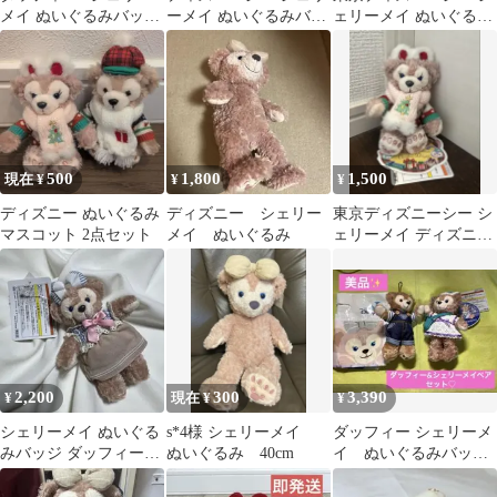
メイ ぬいぐるみバッジ
ーメイ ぬいぐるみバッ
ェリーメイ ぬいぐるみ
冬バージョン 【2012
ジ ぬいバ 全長約15cm
バッジ
年】
500
1,800
1,500
現在 ¥
¥
¥
ディズニー ぬいぐるみ
ディズニー シェリー
東京ディズニーシー シ
マスコット 2点セット
メイ ぬいぐるみ
ェリーメイ ディズニー
クリスマス ぬいぐるみ
チャーム
2,200
300
3,390
¥
現在 ¥
¥
シェリーメイ ぬいぐる
s*4様 シェリーメイ
ダッフィー シェリーメ
みバッジ ダッフィーた
ぬいぐるみ 40cm
イ ぬいぐるみバッジ
ちのかくれんぼ (75)
セット2019（ショッパ
ー付き）