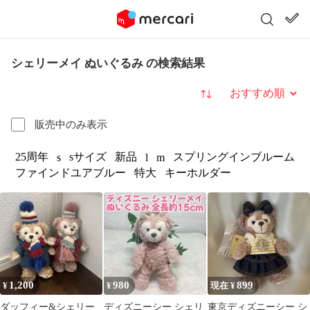
シェリーメイ ぬいぐるみ の検索結果
並び替え
販売中のみ表示
25周年
sサイズ
新品
スプリングインブルーム
s
l
m
ファインドユアブルー
特大
キーホルダー
1,200
980
899
¥
¥
現在 ¥
ダッフィー&シェリー
ディズニーシー シェリ
東京ディズニーシー シ