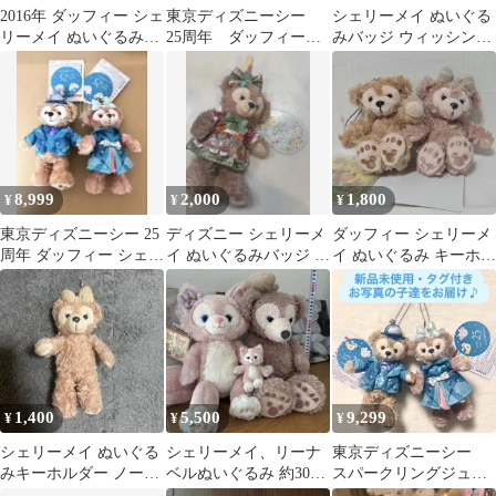
2016年 ダッフィー シェ
東京ディズニーシー
シェリーメイ ぬいぐる
リーメイ ぬいぐるみバ
25周年 ダッフィー
みバッジ ウィッシン
ッジ
シェリーメイ ぬいぐ
グ・ウィングス
るみチャーム
8,999
2,000
1,800
¥
¥
¥
東京ディズニーシー 25
ディズニー シェリーメ
ダッフィー シェリーメ
周年 ダッフィー シェリ
イ ぬいぐるみバッジ イ
イ ぬいぐるみ キーホル
ーメイ ぬいぐるみバッ
ースター2019
ダー ②
ジ
1,400
5,500
9,299
¥
¥
¥
シェリーメイ ぬいぐる
シェリーメイ、リーナ
東京ディズニーシー
みキーホルダー ノーマ
ベルぬいぐるみ 約30cm
スパークリングジュビ
ル
キーホルダー付き
リー ダッフィー メ