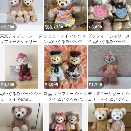
2,500
300
3,890
¥
現在 ¥
¥
東京ディズニーシー ダ
シェリーメイ ハロウィ
ダッフィー シェリーメ
ッフィー＆シェリーメ
ン ぬいぐるみバッジ ボ
イ ぬいぐるみバッジ
イ ぬいぐるみ
ールチェーン 東京ディ
ズニーシー
4,500
3,999
1,700
¥
¥
¥
ぬいぐるみバッジ シェ
新品 ダッフィー シェリ
ディズニーリゾート シ
リーメイ Winter
ーメイ ぬいぐるみバッ
ェリーメイ ぬいぐるみ
Twinkling Town
ジ バッチ セーラー服
バッジ
ディズニー