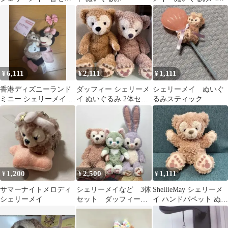
サー動くsssぬいぐるみ
ジ sweet Dreams
6,111
2,111
1,111
¥
¥
¥
香港ディズニーランド
ダッフィー シェリーメ
シェリーメイ ぬいぐ
ミニー シェリーメイ ぬ
イ ぬいぐるみ 2体セッ
るみスティック
いぐるみ HKDL
ト
1,200
2,500
1,111
¥
¥
¥
サマーナイトメロディ
シェリーメイなど 3体
ShellieMay シェリーメ
シェリーメイ
セット ダッフィーフ
イ ハンドパペット ぬい
レンズ ぬいぐるみ
ぐるみ 【リボン欠品】
ディズニーシー