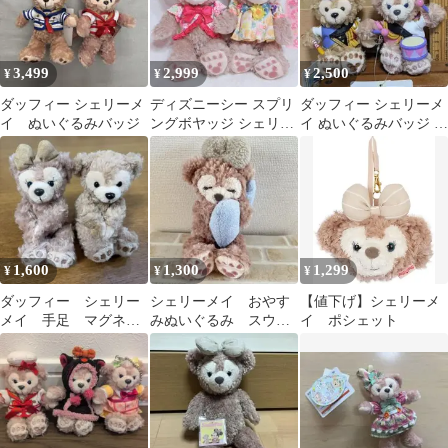
3,499
2,999
2,500
¥
¥
¥
ダッフィー シェリーメ
ディズニーシー スプリ
ダッフィー シェリーメ
イ ぬいぐるみバッジ
ングボヤッジ シェリー
イ ぬいぐるみバッジ セ
メイ SSサイズ ぬいぐ
ット
るみ
1,600
1,300
1,299
¥
¥
¥
ダッフィー シェリー
シェリーメイ おやす
【値下げ】シェリーメ
メイ 手足 マグネッ
みぬいぐるみ スウィ
イ ポシェット
ト ぬいぐるみ 2個セ
ートドリームス ねそ
ット♡
べり ディズニー