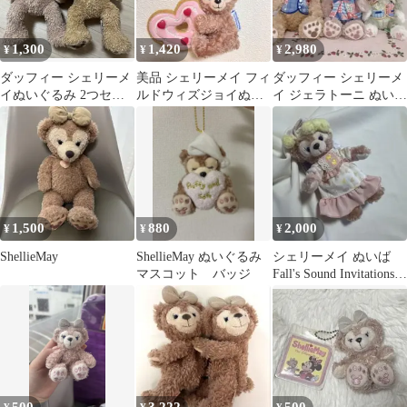
1,300
1,420
2,980
¥
¥
¥
ダッフィー シェリーメ
美品 シェリーメイ フィ
ダッフィー シェリーメ
イぬいぐるみ 2つセッ
ルドウィズジョイぬい
イ ジェラトーニ ぬいぐ
ト
ぐるみバッジ ドーナツ
るみ
1,500
880
2,000
¥
¥
¥
ShellieMay
ShellieMay ぬいぐるみ
シェリーメイ ぬいば
マスコット バッジ
Fall's Sound Invitations
(59)