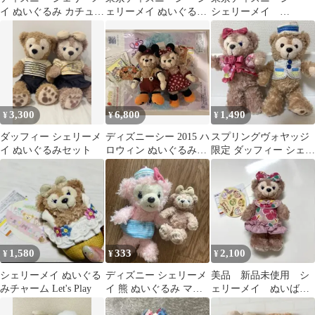
イ ぬいぐるみ カチュー
ェリーメイ ぬいぐるみ
シェリーメイ
シャ セット jk
バッジ
ShellieMay ぬいぐるみ
3,300
6,800
1,490
¥
¥
¥
ダッフィー シェリーメ
ディズニーシー 2015 ハ
スプリングヴォヤッジ
イ ぬいぐるみセット
ロウィン ぬいぐるみバ
限定 ダッフィー シェリ
ッジ ダッフィー シェリ
ーメイ
ーメイ
1,580
333
2,100
¥
¥
¥
シェリーメイ ぬいぐる
ディズニー シェリーメ
美品 新品未使用 シ
みチャーム Let's Play
イ 熊 ぬいぐるみ マス
ェリーメイ ぬいば
コット
サニーファン