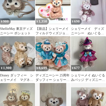
900
1,350
690
¥
¥
¥
ShellieMay 東京ディズ
【新品】シェリーメイ
シェリーメイ ディズ
ニーシー ポシェット
フィルドウィズジョイ
ニーシー ぬいぐる
ぬいぐるみ ドーナ
み マスコット 10周
ツ キーホルダー
年 リラックス
1,900
8,699
677
¥
¥
¥
Disney ダッフィー シ
ディズニーシー 25周年
シェリーメイ ぬいぐる
ェリーメイ マグネッ
ダッフィー シェリーメ
みバッジ ディズニーシ
ト ぬいぐるみ マス
イ ぬいぐるみバッジ
ー10周年
コット