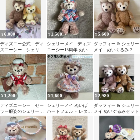
6,000
1,500
5,600
¥
¥
¥
ディズニー公式 ディ
シェリーメイ ディズ
ダッフィー & シェリー
ズニーシー シェリー
ニーシー15周年 ぬいぐ
メイ ぬいぐるみ 2体
メイ クッキーアン
るみバッジ ぬいば
セット
ぬいぐるみS
1,200
1,600
2,980
¥
¥
¥
ディズニーシー セー
シェリーメイ ぬいば
ダッフィー & シェリー
ラー服姿のシェリーメ
ハートフェルト レター
メイ ぬいぐるみセット
イぬいぐるみバッチ
ズ オブ フレンドシップ