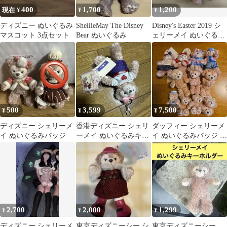
400
1,700
1,200
現在 ¥
¥
¥
ディズニー ぬいぐるみ
ShellieMay The Disney
Disney's Easter 2019 シ
マスコット 3点セット
Bear ぬいぐるみ
ェリーメイ ぬいぐるみ
キーホルダー
500
3,599
7,500
¥
¥
¥
ディズニー シェリーメ
香港ディズニー シェリ
ダッフィー シェリーメ
イ ぬいぐるみバッジ
ーメイ ぬいぐるみキー
イ ぬいぐるみバッジ ま
チェーン
とめ売り
2,700
2,000
1,299
¥
¥
¥
ディズニー シェリーメ
東京ディズニーシー シ
東京ディズニーシー