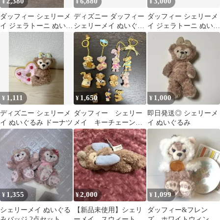
2,380
6,880
3,000
¥
¥
¥
ダッフィー シェリーメ
ディズニー ダッフィー
ダッフィー シェリーメ
イ ジェラトーニ ぬいぐ
シェリーメイ ぬいぐる
イ ジェラトーニ ぬいぐ
るみ 3点セット
み Sサイズ 2体セット
るみ 3点セット
1,111
1,650
1,000
¥
¥
¥
ディズニー シェリーメ
ダッフィー シェリー
即日発送◎ シェリーメ
イ ぬいぐるみ ドーナツ
メイ キーチェーン
イ ぬいぐるみ
マスコット10点まとめ
売りおまけ付き
1,355
2,000
1,099
¥
¥
¥
シェリーメイ ぬいぐる
【新品未使用】シェリ
ダッフィー&フレン
みバッジ 2点セット
ーメイ スウィートド
ズ ホワイトウィンタ