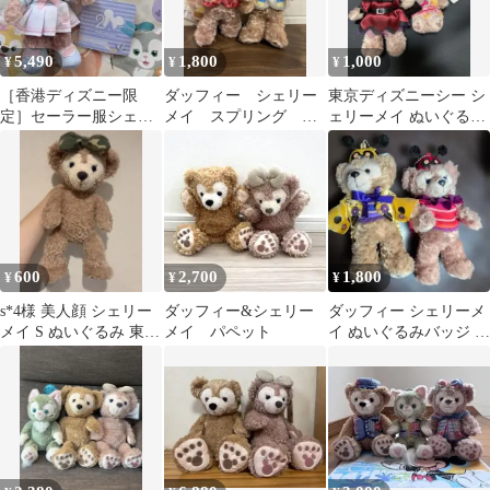
5,490
1,800
1,000
¥
¥
¥
［香港ディズニー限
ダッフィー シェリー
東京ディズニーシー シ
定］セーラー服シェリ
メイ スプリング ぬ
ェリーメイ ぬいぐるみ
ーメイぬいぐるみキー
いぐるみバッジ ディ
バッジ 2点セット
チェーン2026年春
ズニー
600
2,700
1,800
¥
¥
¥
s*4様 美人顔 シェリー
ダッフィー&シェリー
ダッフィー シェリーメ
メイ S ぬいぐるみ 東京
メイ パペット
イ ぬいぐるみバッジ 2
ディズニーシー ディズ
点セット
ニーラ