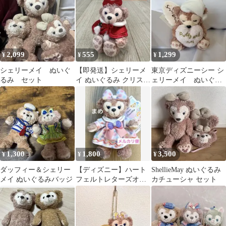
2,099
555
1,299
¥
¥
¥
シェリーメイ ぬいぐ
【即発送】シェリーメ
東京ディズニーシー シ
るみ セット
イ ぬいぐるみ クリスマ
ェリーメイ ぬいぐる
ス ストラップ
みバッジ スウィート
ドリームス
1,300
1,800
3,500
¥
¥
¥
ダッフィー＆シェリー
【ディズニー】ハート
ShellieMay ぬいぐるみ
メイ ぬいぐるみバッジ
フェルトレターズオブ
カチューシャ セット
フレンドシップ シェリ
ーメイ