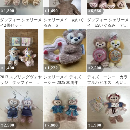
1,800
1,490
6,666
¥
¥
¥
ダッフィー シェリーメ
シェリーメイ ぬいぐ
ダッフィー シェリーメ
イ2個セット
るみ S
イ ぬいぐるみ ディ
ズニーシー ★新品★
1,400
1,222
2,500
¥
¥
¥
2013 スプリングヴォヤ
シェリーメイ ディズニ
ディズニーシー カラ
ッジ ダッフィー シ
ーシー 2025 20周年
フルハピネス ぬいぐ
ェリーメイ ぬいぐる
るみチャーム シェリ
み ストラップ
ーメイ クッキーアン
2,500
7,888
1,900
¥
¥
¥