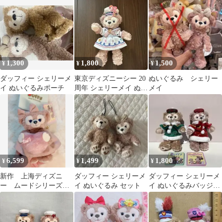
イ ぬいば
1,300
1,800
1,500
¥
¥
¥
ダッフィー シェリーメ
東京ディズニーシー 20
ぬいぐるみ シェリー
イ ぬいぐるみポーチ
周年 シェリーメイ ぬい
メイ
ぐるみバッジ
6,599
1,499
1,800
¥
¥
¥
新作 上海ディズニ
ダッフィー シェリーメ
ダッフィー シェリーメ
ー ムードシリーズ
イ ぬいぐるみ セット
イ ぬいぐるみバッジ
シェリーメイぬいぐる
2012 クリスマス 新品最
みキーチェーン
安値