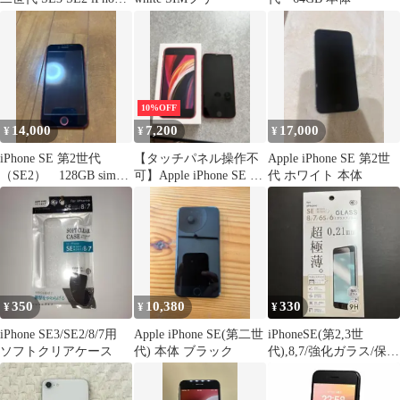
iPhone7 ケース 手帳型
スマホケース スリム ス
マホカバー 丈夫 カバー
カード入れ マグネット
アイフォン 7 8 コスパ
高品質 docomo ソフト
10%OFF
バンク au 楽天モバイル
14,000
7,200
17,000
¥
¥
¥
iPhone SE 第2世代
【タッチパネル操作不
Apple iPhone SE 第2世
（SE2） 128GB simフ
可】Apple iPhone SE 第
代 ホワイト 本体
リー
2世代 レッド 本体
350
10,380
330
¥
¥
¥
iPhone SE3/SE2/8/7用
Apple iPhone SE(第二世
iPhoneSE(第2,3世
ソフトクリアケース
代) 本体 ブラック
代),8,7/強化ガラス/保護
シート/超極薄