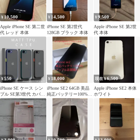
10,500
14,500
9,500
¥
¥
¥
Apple iPhone SE 第二世
iPhone SE 第2世代
Apple iPhone SE 第2世
代 レッド 本体
128GB ブラック 本体
代 本体
550
18,000
6,500
¥
¥
現在 ¥
iPhone SE ケース シン
iPhone SE2 64GB 美品
Apple iPhone SE2 本体
プル SE第3世代 カバー
純正バッテリー100%
ホワイト
半透明 マット SE第2世
SIMフリー
代 iPhone8 iPhone7 黒
ブラック 緑 グリーン
紺 ネイビー 指紋防止
送料無料