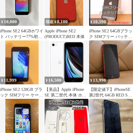
10,000
8,100
10,590
¥
現在 ¥
¥
iPhone SE2 64GBホワイ
Apple iPhone SE2
iPhone SE2 64GBブラッ
ト バッテリー77%初期
(PRODUCT)RED 本体
ク SIMフリー バッテリ
化済み
75%【本体のみ】
11,999
16,500
13,990
¥
¥
¥
iPhone SE2 128GB ブラ
【美品】Apple iPhone
【限定値下】iPhoneSE
ック SIMフリー ケース
SE 第二世代 本体 ホワ
第2世代 64GB RED SIM
おまけ
イト SIMフリー
フリー ケース付