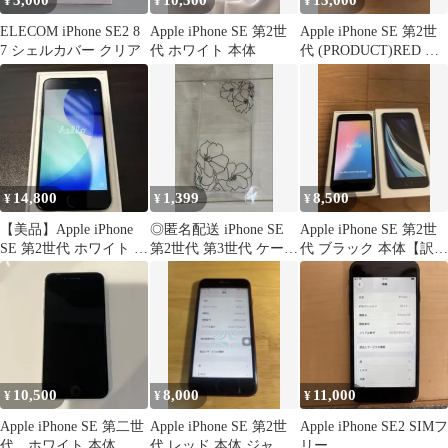
3,000
10,500
13,000
¥
¥
¥
ELECOM iPhone SE2 8
Apple iPhone SE 第2世
Apple iPhone SE 第2世
7 シェルカバー クリア
代 ホワイト 本体
代 (PRODUCT)RED 本
体
14,800
1,399
8,500
¥
¥
¥
【美品】Apple iPhone
◎匿名配送 iPhone SE
Apple iPhone SE 第2世
SE 第2世代 ホワイト 本
第2世代 第3世代 ケース
代 ブラック 本体【訳あ
体
クリア 花柄
り・ジャンク】
10,500
8,000
11,000
¥
¥
¥
Apple iPhone SE 第二世
Apple iPhone SE 第2世
Apple iPhone SE2 SIMフ
代 ホワイト 本体
代 レッド 本体 ジャン
リー