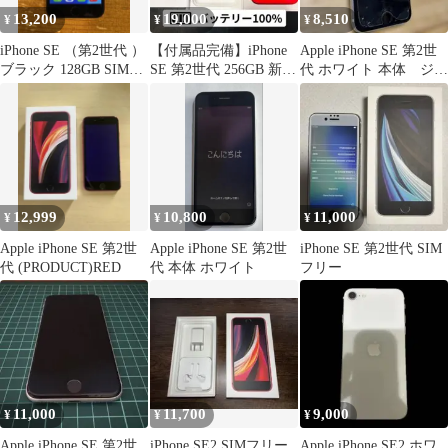
13,200
19,000
8,510
¥
¥
¥
iPhone SE （第2世代 ）
【付属品完備】iPhone
Apple iPhone SE 第2世
ブラック 128GB SIMフ
SE 第2世代 256GB 新品
代 ホワイト 本体 ジャ
リー
バッテリー100%
ンク扱い
12,999
10,800
11,000
¥
¥
¥
Apple iPhone SE 第2世
Apple iPhone SE 第2世
iPhone SE 第2世代 SIM
代 (PRODUCT)RED
代 本体 ホワイト
フリー
11,000
11,700
9,000
¥
¥
¥
Apple iPhone SE 第2世
iPhone SE2 SIMフリー
Apple iPhone SE2 ホワ