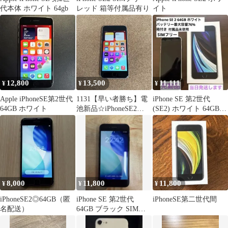
代本体 ホワイト 64gb
レッド 箱等付属品有り
イト
12,800
13,500
11,111
¥
¥
¥
Apple iPhoneSE第2世代
1131【早い者勝ち】電
iPhone SE 第2世代
64GB ホワイト
池新品☆iPhoneSE2
(SE2) ホワイト 64GB
64GB SIMフリー☆
箱付
8,000
11,800
11,800
¥
¥
¥
iPhoneSE2◎64GB（匿
iPhone SE 第2世代
iPhoneSE第二世代間
名配送）
64GB ブラック SIMフ
リー 電池81％