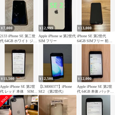
7,000
12,999
13,000
¥
¥
¥
2133 iPhone SE 第二世
Apple iPhone se 第2世代
iPhone SE 第2世代
代 64GB ホワイト ジャ
SIM フリー
64GB SIMフリー 初期
ンク品【ネ】
化済み 動作良好
11,500
12,500
12,000
¥
¥
¥
Apple iPhone SE 第2世
【LM000377】iPhone
Apple iPhone SE 第2世
代 レッド 本体 SIMフ
SE2 （第2世代）
代 64GB 本体 バッテリ
リー
ー88%