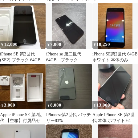
ク 128GB
12,000
7,000
10,250
¥
¥
¥
iPhone SE 第2世代
iPhone se 第二世代
iPhone SE第2世代 64GB
(SE2) ブラック 64GB
64GB ブラック
ホワイト 本体のみ
3,000
8,000
13,000
¥
¥
¥
Apple iPhone SE 第2世
iPhonese第2世代 バッテ
Apple iPhone SE 第2世
代 【空箱】付属品セッ
リー83%
代 本体 ホワイト 64ギ
ト
ガ