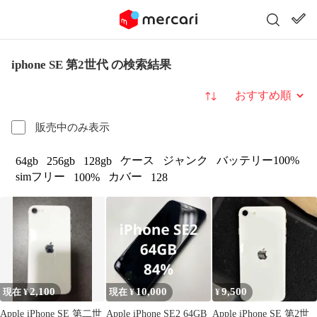
iphone SE 第2世代 の検索結果
並び替え
販売中のみ表示
ケース
ジャンク
バッテリー100%
64gb
256gb
128gb
simフリー
カバー
100%
128
2,100
10,000
9,500
現在 ¥
現在 ¥
¥
Apple iPhone SE 第二世
Apple iPhone SE2 64GB
Apple iPhone SE 第2世