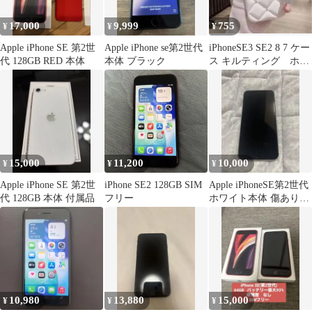
17,000
9,999
755
¥
¥
¥
Apple iPhone SE 第2世
Apple iPhone se第2世代
iPhoneSE3 SE2 8 7 ケー
代 128GB RED 本体
本体 ブラック
ス キルティング ホワ
イト
15,000
11,200
10,000
¥
¥
¥
Apple iPhone SE 第2世
iPhone SE2 128GB SIM
Apple iPhoneSE第2世代
代 128GB 本体 付属品
フリー
ホワイト本体 傷ありバ
ッテリー最大容量76%
10,980
13,880
15,000
¥
¥
¥