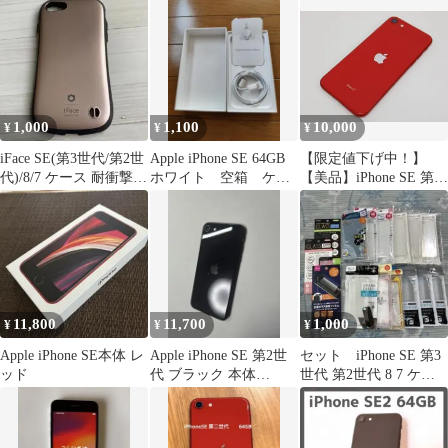
1,000
1,100
10,000
¥
¥
¥
iFace SE(第3世代/第2世
Apple iPhone SE 64GB
【限定値下げ中！】
代)/8/7 ケース 耐衝撃
ホワイト 空箱 ケー
【美品】iPhone SE 第2
ローズゴールド
ブル
世代 64GB レッド SIM
フリー 本体【A】
11,800
11,700
1,000
¥
¥
¥
Apple iPhone SE本体 レ
Apple iPhone SE 第2世
セット iPhone SE 第3
ッド
代 ブラック 本体
世代 第2世代 8 7 ケー
128GB 79%
ス フィルム 新品