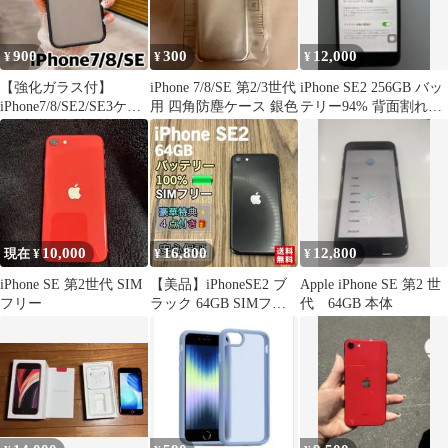
900
300
12,000
¥
¥
¥
【強化ガラス付】
iPhone 7/8/SE 第2/3世代
iPhone SE2 256GB バッ
iPhone7/8/SE2/SE3ケー
用 四角防塵ケース 銀色
テリー94% 背面割れ破
ス クリア マット 耐衝
損あり
撃
10,000
16,800
12,800
現在 ¥
¥
¥
iPhone SE 第2世代 SIM
【美品】iPhoneSE2 ブ
Apple iPhone SE 第2 世
フリー
ラック 64GB SIMフリ
代 64GB 本体
ー【大容量バッテリ
ー】