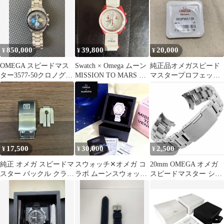
850,000
39,800
20,000
¥
¥
¥
OMEGA スピードマス
Swatch × Omega ムーン
純正品オメガスピード
ター3577-50クロノグラ
MISSION TO MARS 電
マスタープロフェッシ
フ 手巻き時計
池交換済
ョナル風防
063PW5139 未開封品
17,500
30,000
2,500
¥
¥
¥
純正 オメガ スピードマ
スウォッチ✕オメガ コ
20mm OMEGA オメガ
スター バックル クラス
ラボ ムーンスウォッチ
スピードマスター シー
プ 1469 OMEGA パーツ
MISSION TO VENUS
マスター対応 時計ベル
ト