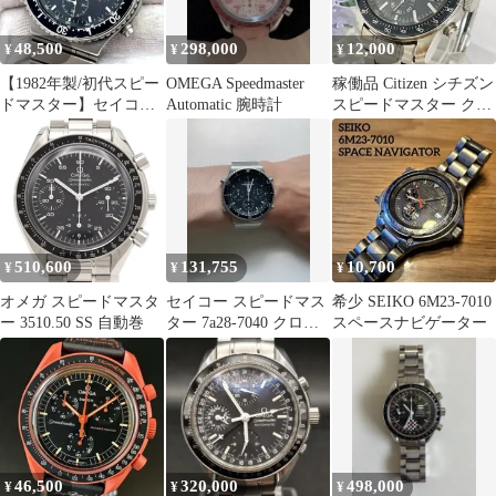
48,500
298,000
12,000
¥
¥
¥
【1982年製/初代スピー
OMEGA Speedmaster
稼働品 Citizen シチズン
ドマスター】セイコー
Automatic 腕時計
スピードマスター クロ
7A28-7040 稼働
ノグラフ 黒 #488
510,600
131,755
10,700
¥
¥
¥
オメガ スピードマスタ
セイコー スピードマス
希少 SEIKO 6M23-7010
ー 3510.50 SS 自動巻
ター 7a28-7040 クロノ
スペースナビゲーター
グラフ
46,500
320,000
498,000
¥
¥
¥