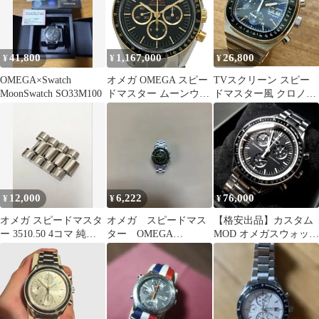
ラック ステンレススチ
ール 自動巻き メンズ
腕時計
41,800
1,167,000
26,800
¥
¥
¥
OMEGA×Swatch
オメガ OMEGA スピー
TVスクリーン スピー
MoonSwatch SO33M100
ドマスター ムーンウォ
ドマスター風 クロノグ
ッチ クロノグラフ
ラフ
522.20.42.30.01.001 ブ
ラック ゴールド/ステン
レススチール 手巻き メ
ンズ 腕時計
12,000
6,222
76,000
¥
¥
¥
オメガ スピードマスタ
オメガ スピードマス
【格安出品】カスタム
ー 3510.50 4コマ 純正
ター OMEGA
MOD オメガスウォッチ
品 SS
Speedmaster ピンバッジ
MOON ムーン ムーンス
ウォッチ