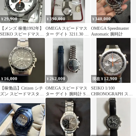
29,900
390,000
340,000
¥
¥
¥
【メンズ 稼働1992年】
OMEGA スピードマス
OMEGA Speedmaster
SEIKO スピードマスタ
ター デイト 3211.30 ク
Automatic 腕時計
ー 7T52-6A20 時計
ロノグラフモデル 箱付
き
16,000
262,000
12,900
¥
¥
現在 ¥
【稼働品】Citizen シチ
OMEGA スピードマス
SEIKO 1/100
ズン スピードマスター
ター デイト 腕時計 SS
CHRONOGRAPH スピ
クロノグラフ
自動巻き ブルー メンズ
ードマスター 7T52