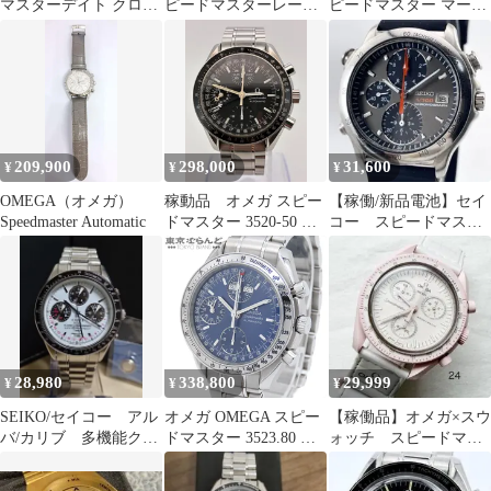
マスターデイト クロノ
ピードマスターレーシ
ピードマスター マーク
グラフ 3513.50 オート
ング 黒文字 極美品
40コスモス 3520 自動巻
209,900
298,000
31,600
¥
¥
¥
OMEGA（オメガ）
稼動品 オメガ スピー
【稼働/新品電池】セイ
Speedmaster Automatic
ドマスター 3520-50 マ
コー スピードマスタ
ーク40
ー クロノグラフ 腕
時計 メンズ
28,980
338,800
29,999
¥
¥
¥
SEIKO/セイコー アル
オメガ OMEGA スピー
【稼働品】オメガ×スウ
バ/カリブ 多機能クロ
ドマスター 3523.80 ブ
ォッチ スピードマス
ノグラフ・ポイントデ
ルー SS デイデイト ト
ター 腕時計 24
イト
リプルカレンダー 腕時