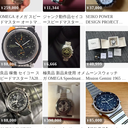
259,000
11,344
37,000
¥
¥
¥
OMEGA オメガ スピー
ジャンク動作品セイコ
SEIKO POWER
ドマスター オートマチ
ースピードマスター
DESIGN PROJECT
ック
1/100秒クロノグラフト
7T62-0JF0
リコロールベルト
88,000
6,666
40,999
¥
¥
¥
良品 稼働 セイコー ス
極美品 新品未使用 オメ
ムーンスウォッチ
ピードマスター 7A28-
ガ OMEGA Speedmaster
Mission Gemini 1965 完
7050 QZ クロノグラフ
非売品 ピンズ②
動中古美品
ブラック文字盤 メンズ
腕時計 0069300 7JWT
MYT ABC28291
88,000
390,000
85,000
¥
¥
¥