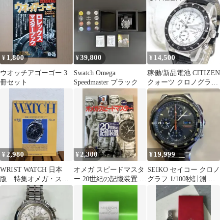
1,800
39,800
14,500
¥
¥
¥
ウオッチアゴーゴー 3
Swatch Omega
稼働/新品電池 CITIZEN
冊セット
Speedmaster ブラック
クォーツ クロノグラフ
スピードマスター 腕時
計
2,980
2,300
19,999
¥
¥
¥
WRIST WATCH 日本
オメガ スピードマスタ
SEIKO セイコー クロノ
版 特集オメガ・スピ
ー 20世紀の記憶装置 ム
グラフ 1/100秒計測 腕
ードマスター No.14
ック本
時計