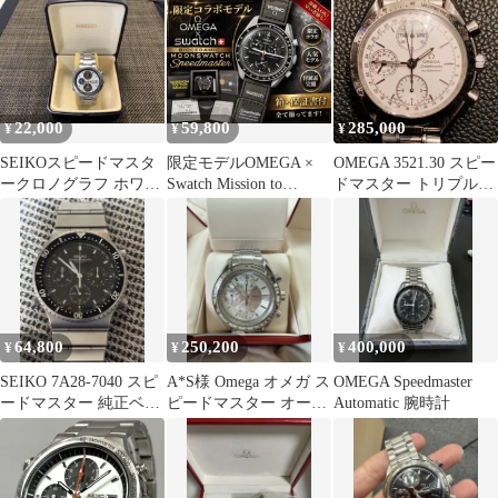
ズ
ト メンズ
計
22,000
59,800
285,000
¥
¥
¥
SEIKOスピードマスタ
限定モデルOMEGA ×
OMEGA 3521.30 スピー
ークロノグラフ ホワイ
Swatch Mission to
ドマスター トリプルカ
ト文字盤 電池・ゴム
Moonshine
レンダー オメガ 腕時計
パッキン交換済
64,800
250,200
400,000
¥
¥
¥
SEIKO 7A28-7040 スピ
A*S様 Omega オメガ ス
OMEGA Speedmaster
ードマスター 純正ベル
ピードマスター オート
Automatic 腕時計
ト 稼働品 黒文字盤
マチック シルバー文字
盤メ