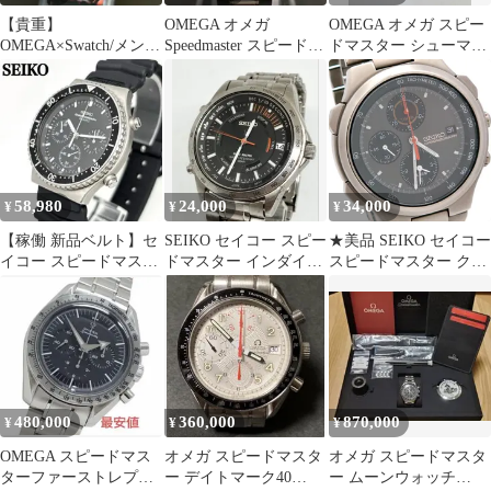
【貴重】
OMEGA オメガ
OMEGA オメガ スピー
OMEGA×Swatch/メンズ
Speedmaster スピードマ
ドマスター シューマッ
腕時計/LAVA/SO33O100
スター 【ジャンク品】
ハ 自動巻 本体のみ 稼
働品
58,980
24,000
34,000
¥
¥
¥
【稼働 新品ベルト】セ
SEIKO セイコー スピー
★美品 SEIKO セイコー
イコー スピードマスタ
ドマスター インダイヤ
スピードマスター クロ
ー クロノグラフ 腕時計
ル 6M26-6000 稼働品
ノグラフ 7T42-7A10
ウェーブ
QZ 動作品 チタニウム
480,000
360,000
870,000
¥
¥
¥
OMEGA スピードマス
オメガ スピードマスタ
オメガ スピードマスタ
ターファーストレプリ
ー デイトマーク40
ー ムーンウォッチ