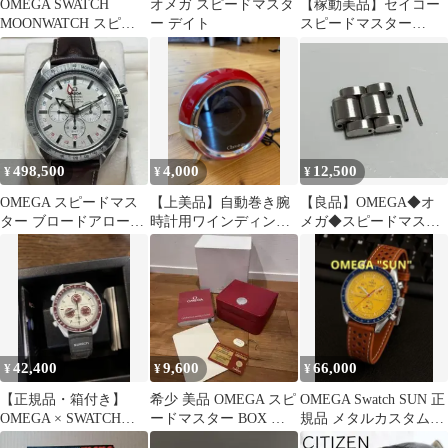
OMEGA SWATCH
オメガ スピードマスタ
【稼動美品】セイコー
MOONWATCH スピー
ー デイト
スピードマスター
ドマスター メタルカス
7A28-7040 クロノグラ
タム
フ
498,500
4,000
12,500
¥
¥
¥
OMEGA スピードマス
【上美品】自動巻き腕
【良品】OMEGA◆オ
ター ブロードアロー
時計用ワインディング
メガ◆スピードマスタ
GMT 3581.30【稼働
マシーン レッド
ー◆ 3513.50◆コマ2個
品】
Chronus
42,400
9,600
66,000
¥
¥
¥
【正規品・箱付き】
希少 美品 OMEGA スピ
OMEGA Swatch SUN 正
OMEGA × SWATCH
ードマスター BOX 箱
規品 メタルカスタム
Pluto
他のみ オメガ
moonswatch