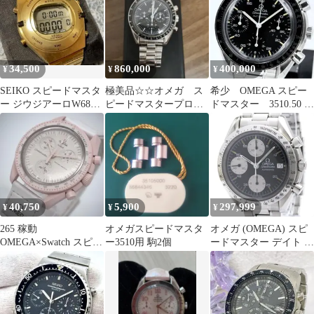
計 メンズ 自動巻
101889520
34,500
860,000
400,000
¥
¥
¥
SEIKO スピードマスタ
極美品☆☆オメガ ス
希少 OMEGA スピー
ー ジウジアーロW680-
ピードマスタープロフ
ドマスター 3510.50 自
4070 復刻版ゴールド
ェッショナル OH済
動巻き クロノグラフ
40,750
5,900
297,999
¥
¥
¥
265 稼動
オメガスピードマスタ
オメガ (OMEGA) スピ
OMEGA×Swatch スピー
ー3510用 駒2個
ードマスター デイト ス
ドマスター ムーンウォ
テンレススチール 自動
ッチ 箱付き
巻き メンズ 時計
3511.50 (外装仕上げ済
み)