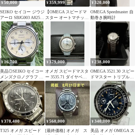
50,000
359,999
320,000
¥
¥
¥
SEIKO セイコー ジウジ
【OMEGA スピードマ
OMEGA Speedmaster 自
アーロ SBJG003 A825－
スター オートマチック
動巻き腕時計
00B0 腕時計
3513.50】箱保証書
16,700
379,000
238,000
¥
¥
¥
美品◎SEIKO セイコー
オメガ スピードマスタ
OMEGA 3521.30 スピー
メンズクロノグラフ ヴ
ー 3535.71 ダイヤベゼ
ドマスター トリプルカ
ィンテージ時計スピー
ル シェル文字盤
レンダー オメガ 腕時計
ドマスター
378,400
560,000
340,000
¥
¥
¥
T325 オメガ スピード
[最終価格] オメガ ス
美品 オメガ OMEGA ス