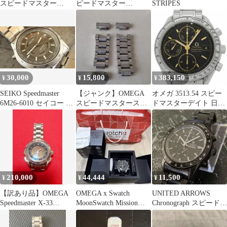
スピードマスター
ピードマスター
STRIPES
7T52-7A10
SO33J100 イエロー
WT75
30,000
15,800
383,150
¥
¥
¥
SEIKO Speedmaster
【ジャンク】OMEGA
オメガ 3513.54 スピー
6M26-6010 セイコー 希
スピードマスターステ
ドマスターデイト 日本
少
ンレス製 ブレスレット
限定 オーバーホール
済み
210,000
44,444
11,500
¥
¥
¥
【訳あり品】OMEGA
OMEGA x Swatch
UNITED ARROWS
Speedmaster X-33
MoonSwatch Mission
Chronograph スピードマ
3290.50
toMoon
スター稼働