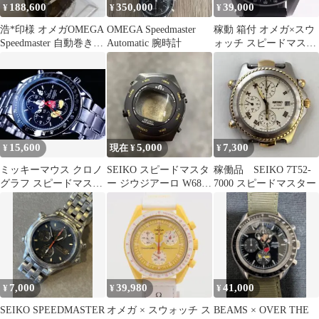
188,600
350,000
39,000
¥
¥
¥
浩*印様 オメガOMEGA
OMEGA Speedmaster
稼動 箱付 オメガ×スウ
Speedmaster 自動巻き
Automatic 腕時計
ォッチ スピードマスタ
A55
ー SO33M100 QZ クロ
ノグラフ ブラック文字
盤 メンズ腕時計
0079200 7RKT NAM
ABC28322
15,600
5,000
7,300
¥
現在 ¥
¥
ミッキーマウス クロノ
SEIKO スピードマスタ
稼働品 SEIKO 7T52-
グラフ スピードマスタ
ー ジウジアーロ W680-
7000 スピードマスター
ー 腕時計 Disney ディ
4070
ズニー
7,000
39,980
41,000
¥
¥
¥
SEIKO SPEEDMASTER
オメガ × スウォッチ ス
BEAMS × OVER THE