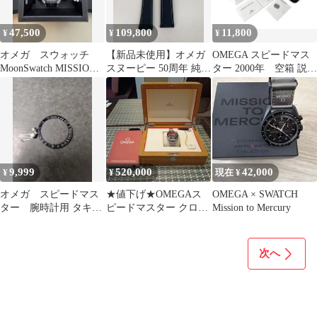
47,500
109,800
11,800
¥
¥
¥
オメガ スウォッチ
【新品未使用】オメガ
OMEGA スピードマス
MoonSwatch MISSION
スヌーピー 50周年 純正
ター 2000年 空箱 説明
MOON ムーン 新品
ベルト ピンバックル付
書 ケース
未通穴
9,999
520,000
42,000
¥
¥
現在 ¥
オメガ スピードマス
★値下げ★OMEGAス
OMEGA × SWATCH
ター 腕時計用 タキメ
ピードマスター クロノ
Mission to Mercury
ーターベゼル 針 プッ
グラフ 自動巻時計 レッ
シャーセット
ド/ブラック
次へ