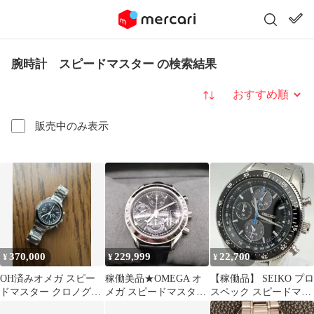
腕時計 スピードマスター の検索結果
並び替え
販売中のみ表示
370,000
229,999
22,700
¥
¥
¥
OH済みオメガ スピー
稼働美品★OMEGA オ
【稼働品】 SEIKO プロ
ドマスター クロノグラ
メガ スピードマスター
スペック スピードマス
フ 3520.50 自動巻 メン
オートマティックデイ
ター クロノグラフ 腕時