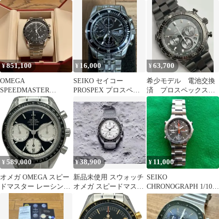
カ Ref. 3594.50.00
3513.33 40周年を記念モ
311.30.42.30.01.005
デル
851,100
16,000
63,700
¥
¥
¥
OMEGA
SEIKO セイコー
希少モデル 電池交換
SPEEDMASTE R
PROSPEX プロスペッ
済 プロスペックス
PROFESSIONAL
クス SPEEDMASTER
セイコー オールブラ
ックチタン 電波時計
589,000
38,900
11,000
¥
¥
¥
オメガ OMEGA スピー
新品未使用 スウォッチ
SEIKO
ドマスター レーシング
オメガ スピードマスタ
CHRONOGRAPH 1/100
コーアクシャル クロノ
ームーンウォッチ 1965
秒メンズ腕時計スピー
メーター クロノグラフ
ドマスター
326.30.40.50.01.002 ブ