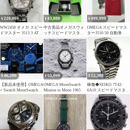
220,000
43,000
499,999
¥
¥
¥
WW2458 オメガ スピー
中古美品オメガスウォ
OMEGA スピードマス
ドマスター 3513.3 AT/
ッチスピードマスター
ター3510.50 自動巻 箱
自動巻 クロノグラフ
時計グレー
付
46,280
53,000
12,300
¥
¥
¥
【新品未使用】OMEGA
OMEGA MoonSwatch
稼働◆SEIKO 7T42-
× Swatch MoonSwatch
Mission to Moon 1965
6A10 スピードマスター
MISSION
クロノグラフ 腕時計