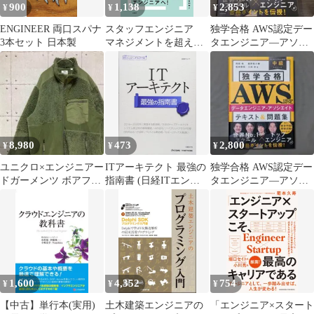
900
1,138
2,853
¥
¥
¥
ENGINEER 両口スパナ
スタッフエンジニア
独学合格 AWS認定デー
3本セット 日本製
マネジメントを超える
タエンジニア―アソシ
リーダーシップ
エイト テキスト&問題
集
8,980
473
2,800
¥
¥
¥
ユニクロ×エンジニアー
ITアーキテクト 最強の
独学合格 AWS認定デー
ドガーメンツ ボアフリ
指南書 (日経ITエンジ
タエンジニア―アソシ
ースジャケット Ｌオリ
ニアスクール)
エイト テキスト&問題
ーブカーキ
集
1,600
4,352
754
¥
¥
¥
【中古】単行本(実用)
土木建築エンジニアの
「エンジニア×スタート