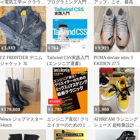
≪電気工学≫ クラウド
プログラミング入門 フ
アップ」こそ、最高の
エンジニアの教科書 /
ォーラムエイト
キャリアである
ハートビーツ
3,333
704
9,999
¥
¥
¥
I'Z FRONTIER デニム
Tailwind CSS実践入門
PUMA deviate nitro 3
ジャケット 3L
(エンジニア選書)
EKIDEN 27.5
4%OFF
170,000
1,785
1,900
¥
¥
¥
Wesco ジョブマスター
エンジニア直伝! クリ
ATHREAM ランニング
14inch
エイターのためのミッ
シューズ 超軽量設計 幅
クス&マスタリング最
広3E 高反発クッション
新テクニック (サウン