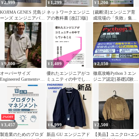
2,999
1,299
1,200
¥
¥
¥
KOJIMA GENES 児島ジ
ネットワークエンジニ
[裁断済]エンジニア育
ーンズ エンジニアバッ
アの教科書 [改訂3版]
成現場の「失敗」集め
グ デニム ウエスト
てみた。
ポーチ
9,800
1,409
2,150
¥
¥
¥
オーバーサイズ
優れたエンジニアがコ
徹底攻略Python 3 エン
Engineered Garments×ユ
ミュニティの中でして
ジニア認定[基礎試験]
ニクロ ポロシャツ3XL
いること
問題集
2%OFF
3,457
6,999
2,500
¥
¥
¥
製造業のためのプロダ
新品 GU エンジニアド
【美品】ユニクロ×エン