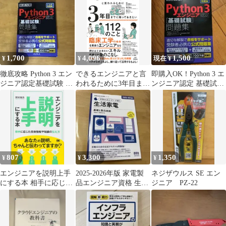
き
1,700
4,096
1,500
¥
¥
現在 ¥
徹底攻略 Python 3 エン
できるエンジニアと言
即購入OK！Python 3 エ
ジニア認定基礎試験 問
われるために3年目まで
ンジニア認定 基礎試験
題集
に知っておきたい112の
問題集
こと（単行本）
807
3,300
1,350
¥
¥
¥
エンジニアを説明上手
2025-2026年版 家電製
ネジザウルス SE エン
にする本 相手に応じた
品エンジニア資格 生活
ジニア PZ-22
技術情報や知識の伝え
家電 : 基礎と製品技術
方