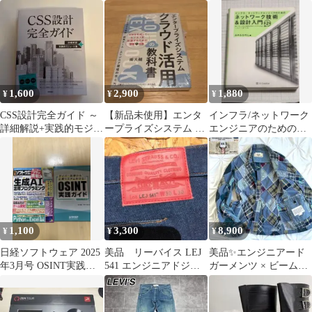
飛行机 マイナビ出版
書
「技術」 第2版
1,600
2,900
1,880
¥
¥
¥
CSS設計完全ガイド ～
【新品未使用】エンタ
インフラ/ネットワーク
詳細解説+実践的モジュ
ープライズシステム ク
エンジニアのためのネ
ール集
ラウド活用の教科書 南
ットワーク技術&設計
大輔
入門 第2版
1,100
3,300
8,900
¥
¥
¥
日経ソフトウェア 2025
美品 リーバイス LEJ
美品✨️エンジニアード
年3月号 OSINT実践ガ
541 エンジニアドジー
ガーメンツ × ビームス
イド付録付き
ンズ W30 復刻
プラス別注 パッチワー
クジャケット