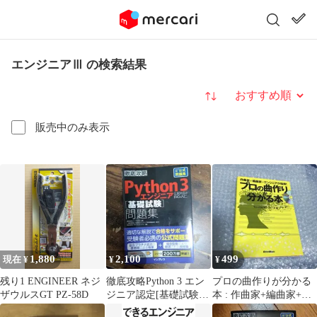
エンジニアⅢ の検索結果
並び替え
販売中のみ表示
1,880
2,100
499
現在 ¥
¥
¥
残り1 ENGINEER ネジ
徹底攻略Python 3 エン
プロの曲作りが分かる
ザウルスGT PZ-58D
ジニア認定[基礎試験]
本 : 作曲家+編曲家+エ
問題集
ンジニアが指南!CD付