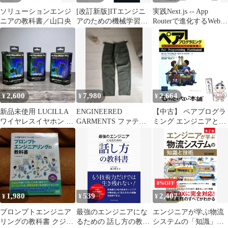
ソリューションエンジ
[改訂新版]ITエンジニ
実践Next.js -- App
ニアの教科書／山口央
アのための機械学習理
Routerで進化するWebア
論入門
プリ開発 (エンジニア
選書)
2,600
7,980
2,664
¥
¥
¥
新品未使用 LUCILLA
ENGINEERED
【中古】 ペアプログラ
ワイヤレスイヤホン 3
GARMENTS ファティ
ミング エンジニアとし
色セット コスパ最高イ
ーグ パンツ ほぼ新品
ての指南書 / ローリ
ヤホン
1
ー・ウィリアムズ ロバ
ート・ケスラー、テク
ノロジックアート / ピ
アソン・エデュケーシ
ョン
8%OFF
1,980
539
2,407
¥
¥
¥
プロンプトエンジニア
最強のエンジニアにな
エンジニアが学ぶ物流
リングの教科書 クジラ
るための 話し方の教科
システムの「知識」と