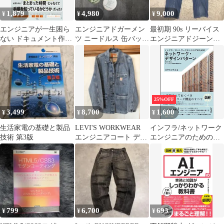
1,879
4,980
9,000
¥
¥
¥
エンジニアが一生困ら
エンジニアドガーメン
最初期 90s リーバイス
ない ドキュメント作成
ツ ニードルス 缶バッジ
エンジニアドジーンズ
の基本
ピンバッジ まとめ売り
LOOSE シンチバック
25%OFF
3,499
8,700
1,600
¥
¥
¥
生活家電の基礎と製品
LEVI'S WORKWEAR
インフラ/ネットワーク
技術 第3版
エンジニアコート デニ
エンジニアのためのネ
ム
ットワーク・デザイン
パターン 実務で使える
ネットワーク構成の最
適解27
799
6,700
693
¥
¥
¥