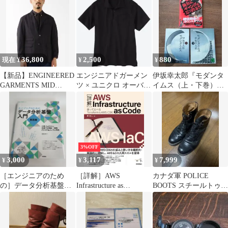
する (WEB+DB PRESS
プラスシリーズ)
36,800
2,500
880
現在 ¥
¥
¥
【新品】ENGINEERED
エンジニアドガーメン
伊坂幸太郎『モダンタ
GARMENTS MID
ツ × ユニクロ オーバー
イムス（上・下巻）』
FIELD BLAZER
サイズポロシャツ ブラ
『陽気なギャングは三
ック S
つ数えろ』
3%OFF
3,000
3,117
7,999
¥
¥
¥
［エンジニアのため
［詳解］AWS
カナダ軍 POLICE
の］データ分析基盤入
Infrastructure as
BOOTS スチールトゥ
門＜実践編＞主要プロ
Code――使って比べる
ミリタリー 28.5cm
ダクトに共通する理論×
Terraform＆AWS CDK
(エンジニア選書)