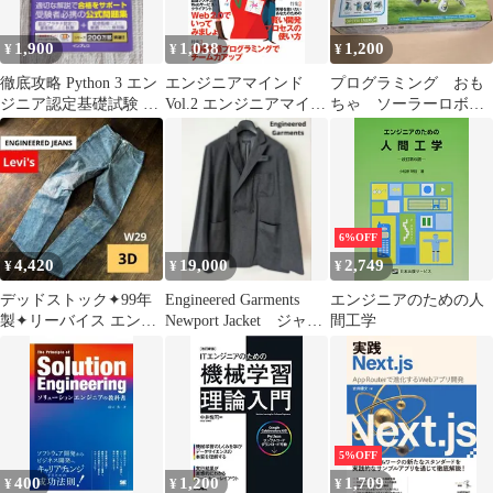
1,900
1,038
1,200
¥
¥
¥
徹底攻略 Python 3 エン
エンジニアマインド
プログラミング おも
ジニア認定基礎試験 問
Vol.2 エンジニアマイン
ちゃ ソーラーロボッ
題集
ド編集部
ト キット 知育 プ
レゼント
6%OFF
4,420
19,000
2,749
¥
¥
¥
デッドストック✦99年
Engineered Garments
エンジニアのための人
製✦リーバイス エンジ
Newport Jacket ジャケ
間工学
ニアードジーンズ W29
ット
立体裁断3D
5%OFF
400
1,200
1,709
¥
¥
¥