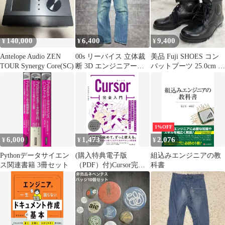
140,000
6,400
9,400
¥
¥
¥
Antelope Audio ZEN
00s リーバイス 立体裁
美品 Fuji SHOES コン
TOUR Synergy Core(SC)
断 3D エンジニアード
バットブーツ 25.0cm 本
ジーンズ デニムパンツ
革 黒 ミリタリー
1%OFF
6,000
1,473
2,076
¥
¥
¥
Pythonデータサイエン
(購入特典電子版
組込みエンジニアの教
ス関連書籍 3冊セット
（PDF）付)Cursor完全
科書
入門 エンジニア&Web
クリエイターの生産性
がアップするAIコード
エディターの操り方