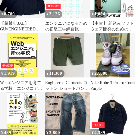
11%OFF
8,780
3,126
1,054
¥
¥
¥
【超希少3XL】
エンジニアになるため
【中古】 組込みソフト
GU×ENGINEERED
の初級工学練習帳
ウェア開発のための構
GARMENTS コラボジ
造化モデリング 組込み
ャケット黒
エンジニア教科書 /
SESSAME WG 2、組込
みソフトウェア管理者
技術者育成研究会 / 翔
泳社
6%OFF
1,919
11,300
27,000
¥
¥
¥
Webエンジニアを育て
Engineered Garments コ
Nike Kobe 3 Protro Court
る学校 エンジニアの
ットン ショートパンツ
Purple
仕事内容、キャリアの
オリーブ S
選択肢から フロントエ
ンドの知識全般
5%OFF
489
3,800
4,389
¥
¥
¥