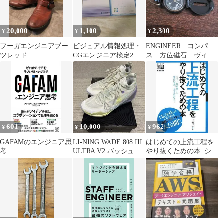
20,000
1,100
2,300
¥
¥
¥
フーガエンジニアブー
ビジュアル情報処理・
ENGINEER コンパ
ツレッド
CGエンジニア検定2級3
ス 方位磁石 ヴィン
級 2冊セット
テージ レトロ
601
10,000
962
¥
¥
¥
GAFAMのエンジニア思
LI-NING WADE 808 III
はじめての上流工程を
考
ULTRA V2 バッシュ
やり抜くための本−シス
テム化企画から要件定
義、基本設計まで (エ
ンジニア道場)