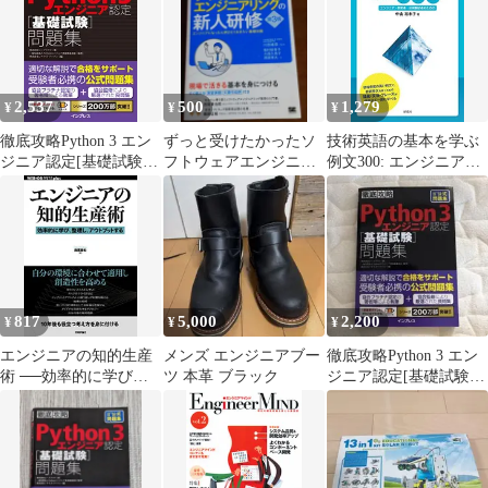
2,537
500
1,279
¥
¥
¥
徹底攻略Python 3 エン
ずっと受けたかったソ
技術英語の基本を学ぶ
ジニア認定[基礎試験]
フトウェアエンジニア
例文300: エンジニア・
問題集／株式会社ビー
リングの新人研修 第3
研究者・技術翻訳者の
プラウド
版
ための
817
5,000
2,200
¥
¥
¥
エンジニアの知的生産
メンズ エンジニアブー
徹底攻略Python 3 エン
術 ──効率的に学び、
ツ 本革 ブラック
ジニア認定[基礎試験]
整理し、アウトプット
問題集
する (WEB+DB PRESS
プラスシリーズ)