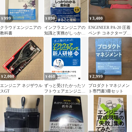
999
890
3,400
¥
¥
¥
クラウドエンジニアの
インフラエンジニアの
ENGINEER PA-20 圧着
教科書
知識と実務がしっかり
ペンチ コネクタープラ
わかる教科書
イヤー
2,000
468
2,999
¥
¥
¥
エンジニア ネジザウル
ずっと受けたかったソ
プロダクトマネジメン
スGT
フトウェアエンジニア
ト専門書3冊セット
リングの新人研修 エン
ジニアになったら押さ
えておきたい基礎知識
第３版/翔泳社/飯村結香
子（単行本（ソフトカ
バー））