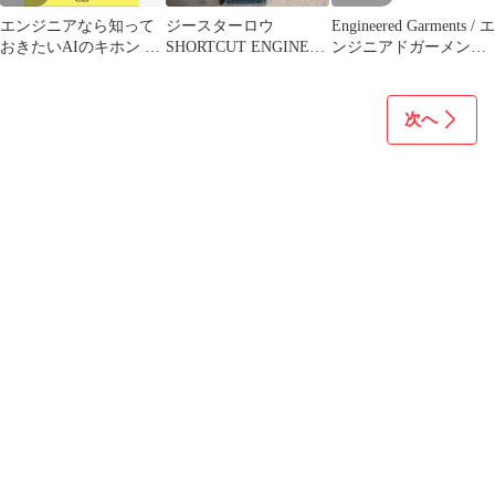
エンジニアなら知って
ジースターロウ
Engineered Garments / エ
おきたいAIのキホン 機
SHORTCUT ENGINEER
ンジニアドガーメンツ |
械学習・統計学・アル
立体裁断 W30
ピン付き テーラードジ
ゴリズムをやさしく解
ャケット | P | ネイビー |
説
レディース
次へ