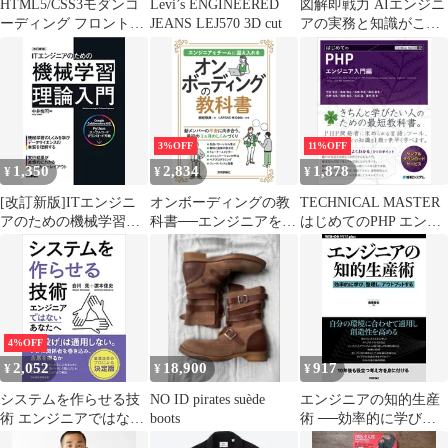
HTML5/CSS3モダンコ
Levi’s ENGINEERED
図解即戦力 AIエンジニ
ーディング フロントエ
JEANS LEJ570 3D cut
アの実務と知識がこれ1
ンドエンジニアが教え
冊でしっかりわかる教
る3つの…
科書 AIエンジニア研究
会
3%OFF
11%OFF
1,350
2,834
1,878
¥
¥
¥
[改訂新版]ITエンジニ
オンボーディングの教
TECHNICAL MASTER
アのための機械学習理
科書──エンジニアをチ
はじめてのPHP エンジ
論入門
ームに迎え入れる
ニア入門編
4%OFF
2,052
18,900
917
¥
¥
¥
システムを作らせる技
NO ID pirates suède
エンジニアの知的生産
術 エンジニアではない
boots
術 ──効率的に学び、
あなたへ
整理し、アウトプット