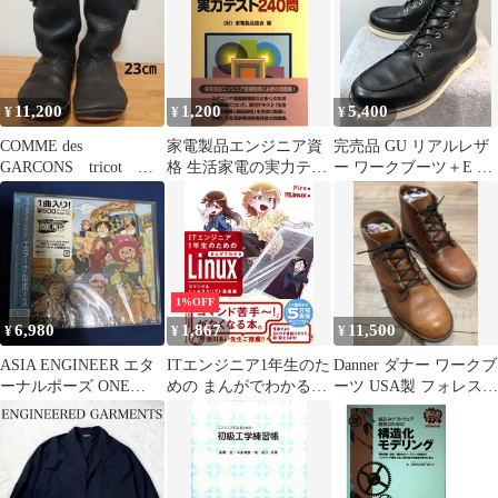
ド&レコーディング・
マガジン)
11,200
1,200
5,400
¥
¥
¥
COMME des
家電製品エンジニア資
完売品 GU リアルレザ
GARCONS tricot ブ
格 生活家電の実力テス
ー ワークブーツ＋E サ
ーツ 23㎝
ト240問 (家電製品資格
イドジップ 27 黒
シリーズ) 家電製品協
会
1%OFF
6,980
1,867
11,500
¥
¥
¥
ASIA ENGINEER エタ
ITエンジニア1年生のた
Danner ダナー ワークブ
ーナルポーズ ONE
めの まんがでわかる
ーツ USA製 フォレスト
PIECE CD 封入特典
Linux コマンド&シェル
ハイト ピエモンテ
スクリプト基礎編