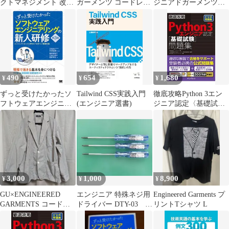
クトマネジメント 改善
ガーメンツ コードレー
ジニアドガーメンツ
×価値創造×ChatGPT活
ンジャケット ネイビー
コラボ ボアプルオー
用ガイド（エンジニア
L
バー
入門シリーズ168）
490
654
1,680
¥
¥
¥
ずっと受けたかったソ
Tailwind CSS実践入門
徹底攻略Python 3エン
フトウェアエンジニア
(エンジニア選書)
ジニア認定〈基礎試
リングの新人研修 第3
験〉問題集 PythonED基
版 エンジニアになった
礎試験公式問題集／ビ
ら押さえておきたい基
ープラウド
礎知識
3,000
1,000
8,900
¥
¥
¥
GU×ENGINEERED
エンジニア 特殊ネジ用
Engineered Garments プ
GARMENTS コードレ
ドライバー DTY-03
リントTシャツ L
ーンジャケット M
3本